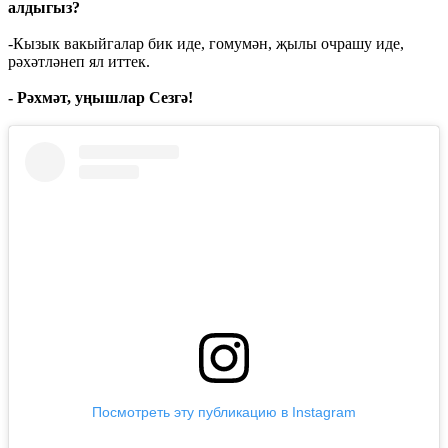
алдыгыз?
-Кызык вакыйгалар бик иде, гомумән, җылы очрашу иде,
рәхәтләнеп ял иттек.
- Рәхмәт, уңышлар Сезгә!
Посмотреть эту публикацию в Instagram