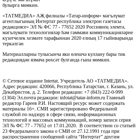
булырга мөмкин.
«ТАТМЕДИА» АҖ филиалы «Татар-информ» мәгълүмат
агентлыгының Интертат республика электрон газетасы
редакциясе» ЭЛ № ФС 77 - 77652 2020 Россиянең элемтә,
мәгълүмати технологияләр һәм гаммәви коммуникацияләрне
күзәтчелек хезмәте тарафыннан 2020 елның 17 гыйнварында
теркәлгән
Материалларны тулысынча яки өлешчә куллану бары тик
редакциядән язмача рөхсәт булганда гына мөмкин.
© Сетевое издание Intertat. Учредитель АО «ТАТМЕДИА».
Адрес редакции: 420066, Республика Татарстан, г. Казань, ул.
Декабристов, д. 2. Телефон редакции: +7 (843) 222-0-999
(1304) Эл.почта редакции: infotat@tatar-inform.ru Главный
редактор Гареев Р.И. Настоящий ресурс может содержать
материалы 16+. СМИ зарегистрировано Федеральной
службой по надзору в сфере связи, информационных
технологий и массовых коммуникаций, номер записи серия
ЭЛ № ФС 77 - 77652 от 17.01.2020. В соответствии со статьей
23 Федерального закона о СМИ от 27.12.1991 года при
распространении сообщений сайта “Интертат” другим