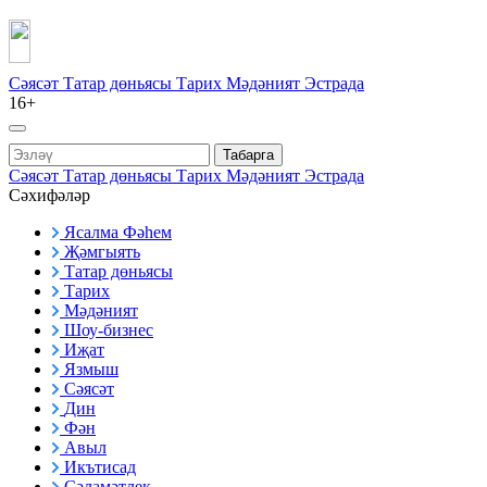
Сәясәт
Татар дөньясы
Тарих
Мәдәният
Эстрада
16+
Табарга
Сәясәт
Татар дөньясы
Тарих
Мәдәният
Эстрада
Сәхифәләр
Ясалма Фәһем
Җәмгыять
Татар дөньясы
Тарих
Мәдәният
Шоу-бизнес
Иҗат
Язмыш
Сәясәт
Дин
Фән
Авыл
Икътисад
Сәламәтлек