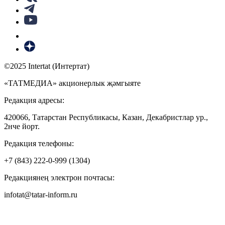
©2025 Intertat (Интертат)
«ТАТМЕДИА» акционерлык җәмгыяте
Редакция адресы:
420066, Татарстан Республикасы, Казан, Декабристлар ур.,
2нче йорт.
Редакция телефоны:
+7 (843) 222-0-999 (1304)
Редакциянең электрон почтасы:
infotat@tatar-inform.ru