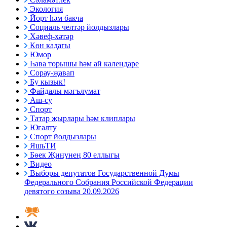
Экология
Йорт һәм бакча
Социаль челтәр йолдызлары
Хәвеф-хәтәр
Көн кадагы
Юмор
Һава торышы һәм ай календаре
Сорау-җавап
Бу кызык!
Файдалы мәгълүмат
Аш-су
Спорт
Татар җырлары һәм клиплары
Югалту
Спорт йолдызлары
ЯшьТИ
Бөек Җиңүнең 80 еллыгы
Видео
Выборы депутатов Государственной Думы
Федерального Собрания Российской Федерации
девятого созыва 20.09.2026