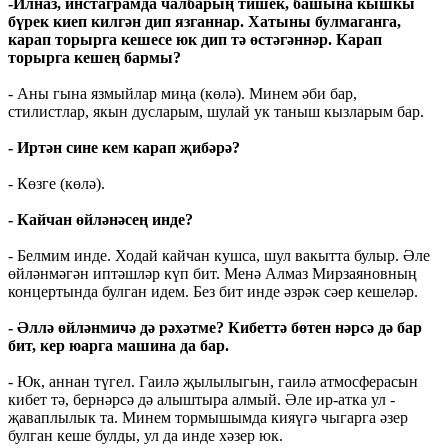
-Илназ, инстаграмда чалбарың тишек, башына кышкы
бүрек киеп килгән дип язганнар. Хатыны булмаганга,
карап торырга кешесе юк дип тә өстәгәннәр. Карап
торырга кешең бармы?
- Аны гына язмыйлар миңа (көлә). Минем әби бар,
стилистлар, якын дусларым, шулай ук таныш кызларым бар.
- Иртән сине кем карап җибәрә?
- Көзге (көлә).
- Кайчан өйләнәсең инде?
- Белмим инде. Ходай кайчан кушса, шул вакытта булыр. Әле
өйләнмәгән иптәшләр күп бит. Менә Алмаз Мирзаяновның
концертында булган идем. Без бит инде әзрәк сәер кешеләр.
- Әллә өйләнмичә дә рәхәтме? Кибеттә бөтен нәрсә дә бар
бит, кер юарга машина да бар.
- Юк, аннан түгел. Гаилә җылылыгын, гаилә атмосферасын
кибет тә, бернәрсә дә алыштыра алмый. Әле ир-атка ул -
җаваплылык та. Минем тормышымда кияүгә чыгарга әзер
булган кеше булды, ул да инде хәзер юк.