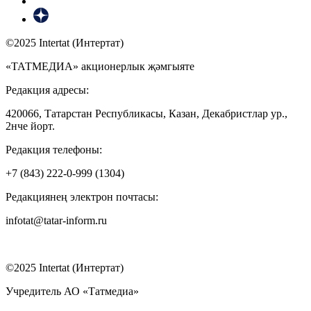
©2025 Intertat (Интертат)
«ТАТМЕДИА» акционерлык җәмгыяте
Редакция адресы:
420066, Татарстан Республикасы, Казан, Декабристлар ур.,
2нче йорт.
Редакция телефоны:
+7 (843) 222-0-999 (1304)
Редакциянең электрон почтасы:
infotat@tatar-inform.ru
©2025 Intertat (Интертат)
Учредитель АО «Татмедиа»