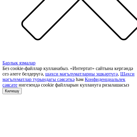
Барлык язмалар
Без cookie-файллар кулланабыз. «Интертат» сайтына кергәндә
сез әлеге белдерүгә,
шәхси мәгълүматларны эшкәртүгә
,
Шәхси
мәгълүматлар турындагы сәясәткә
һәм
Конфиденциальлек
сәясәте
нигезендә cookie файлларын куллануга ризалашасыз
Килешү