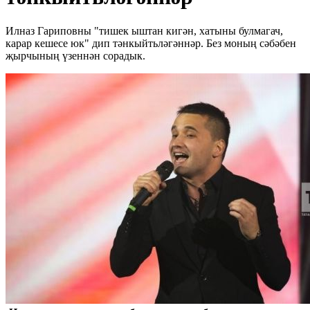
Илназ Гариповны "тишек ыштан кигән, хатыны булмагач,
карар кешесе юк" дип тәнкыйтьләгәннәр. Без моның сәбәбен
җырчының үзеннән сорадык.