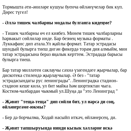
Тормышта әти-әниләре кушуы буенча өйләнүчеләр бик күп.
Дөрес түгел!
- Әллә тишек чалбарны модалы булганга кидеңме?
- Тишек чалбарны өч ел киябез. Минем тишек чалбарларны
һәрвакыт сөйлиләр инде. Бар безнең музыка форматы .
Луккафанс дип атала.Ул җайлы формат. Татар эстрадасы
шундый булырга тиеш дигән фикердә торам дия алмыйм, мин
татар эстрадасына бераз яңалык керттем. Эстрадада барысы
булырга тиеш.
Бар татар милләтен саклаучы сәхнә үзәгендәге җырчылар, бар
дискотека стилендә җырлаучылар. Ә без - "татар
эстрадасындагы рус ленинграды". Ленинградка стадион-
стадион кеше килә, ул бит майка һәм шортиктан чыга.
Костюм-чалбардан чыкмый ул.Шуңа да "это Ленинград "
- Җәвит "теща-теща" дип сөйли бит, ул нәрсә ди соң,
өйләнергәме-юкмы?
- Бер дә борчылма, Ходай насыйп иткәч, өйләнерсең, ди.
- Җәвит тапшыруында нинди кызык хәлләрне искә