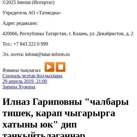
©2025 Intertat (Интертат)
Учредитель АО «Татмедиа»
Адрес редакции:
420066, Республика Татарстан, г. Казань, ул. Декабристов, д. 2
Тел.: +7 843 222 0 999
Эл. почта: infotat@tatar-inform.ru
Язманы тыңлагыз
Социаль челтәр йолдызлары
29 апрель 2019 21:00
Зәринә Хуҗина
Илназ Гариповны "чалбары
тишек, карап чыгарырга
хатыны юк" дип
тәнкыйтьләгәннәр