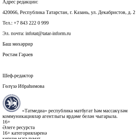
Адрес редакции:
420066, Республика Татарстан, г. Казань, ул. Декабристов, д. 2
Тел.: +7 843 222 0 999
Эл. почта: infotat@tatar-inform.ru
Баш мөхәррир
Рөстәм Гәрәев
Шеф-редактор
Гөлүзә Ибраһимова
«Татмедиа» республика матбугат һәм массакүләм
коммуникацияләр агентлыгы ярдәме белән чыгарыла.
16+
Әлеге ресурста
16+ категорияләренә
керүче мәгълүмат