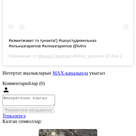
#кэмитжэвит тэ тунакта!) #шоустудияильназ
#ильназгарипов #илназгарипов @tvtnv
Публикация от
Ильназ Гарипов
(@ilnaz_garipov)
22 Апр 2019 в 12:57 PDT
Интертат яңалыкларын
MAX-каналында
укыгыз
Комментарийлар (0)
Фикерегезне калдырыгыз
Теркәлергә
Калган символлар: