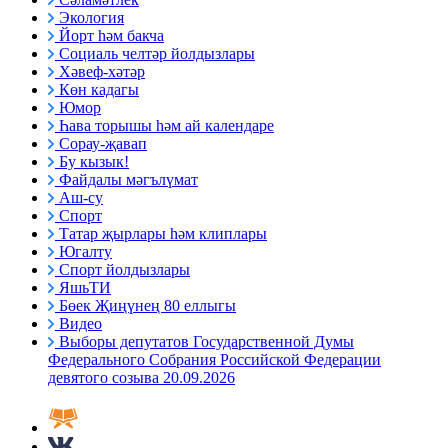
Экология
Йорт һәм бакча
Социаль челтәр йолдызлары
Хәвеф-хәтәр
Көн кадагы
Юмор
Һава торышы һәм ай календаре
Сорау-җавап
Бу кызык!
Файдалы мәгълүмат
Аш-су
Спорт
Татар җырлары һәм клиплары
Югалту
Спорт йолдызлары
ЯшьТИ
Бөек Җиңүнең 80 еллыгы
Видео
Выборы депутатов Государственной Думы
Федерального Собрания Российской Федерации
девятого созыва 20.09.2026