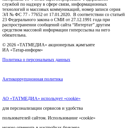
службой по надзору в сфере связи, информационных
технологий и массовых коммуникаций, номер записи серия
ЭЛ № ФС 77 - 77652 от 17.01.2020. В соответствии со статьей
23 Федерального закона о СМИ от 27.12.1991 года при
распространении сообщений сайта “Интертат” другим
средством массовой информации гиперссылка на него
обязательна.
© 2026 «ТАТМЕДИА» акционерлык җәмгыяте
ИА «Татар-информ»
Политика о персональных данных
Антикоррупционная политика
АО «ТАТМЕДИА» использует «cookie»
для персонализации сервисов и удобства
пользователей сайтом. Использование «cookie»
можно отменить в настройках браузера.