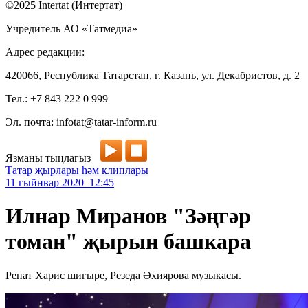
©2025 Intertat (Интертат)
Учредитель АО «Татмедиа»
Адрес редакции:
420066, Республика Татарстан, г. Казань, ул. Декабристов, д. 2
Тел.: +7 843 222 0 999
Эл. почта: infotat@tatar-inform.ru
Язманы тыңлагыз
Татар җырлары һәм клиплары
11 гыйнвар 2020 12:45
Илнар Миранов "Зәңгәр
томан" җырын башкара
Ренат Харис шигыре, Резеда Әхиярова музыкасы.