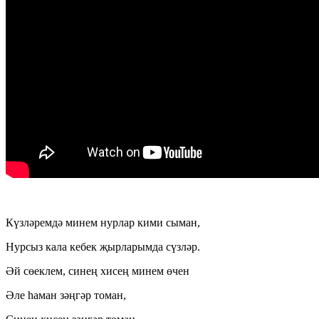
Күзләремдә минем нурлар кими сыман,
Нурсыз кала кебек җырларымда сүзләр.
Әй сөеклем, синең хисең минем өчен
Әле һаман зәңгәр томан,