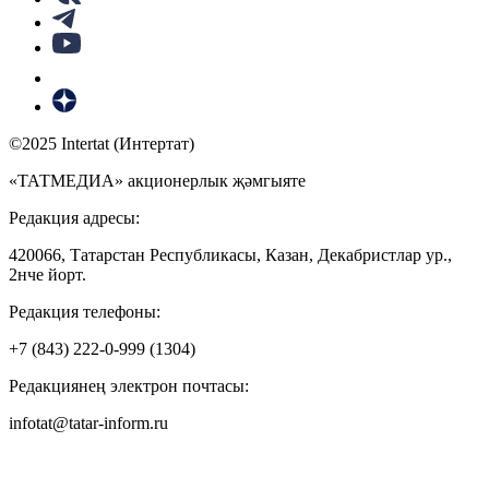
©2025 Intertat (Интертат)
«ТАТМЕДИА» акционерлык җәмгыяте
Редакция адресы:
420066, Татарстан Республикасы, Казан, Декабристлар ур.,
2нче йорт.
Редакция телефоны:
+7 (843) 222-0-999 (1304)
Редакциянең электрон почтасы:
infotat@tatar-inform.ru