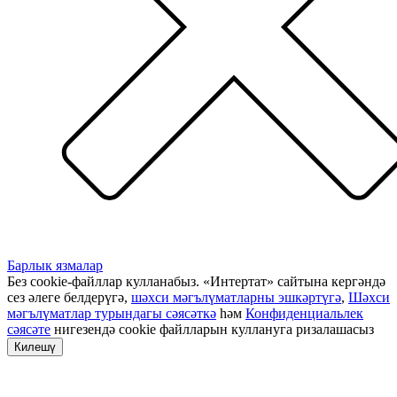
Барлык язмалар
Без cookie-файллар кулланабыз. «Интертат» сайтына кергәндә
сез әлеге белдерүгә,
шәхси мәгълүматларны эшкәртүгә
,
Шәхси
мәгълүматлар турындагы сәясәткә
һәм
Конфиденциальлек
сәясәте
нигезендә cookie файлларын куллануга ризалашасыз
Килешү