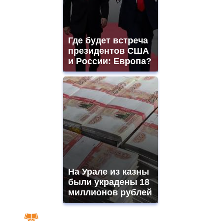
Где будет встреча
президентов США
и России: Европа?
На Урале из казны
были украдены 18
миллионов рублей