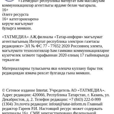
«Татмедиа» республика матбугат һәм массакүләм
коммуникацияләр агентлыгы ярдәме белән чыгарыла.
16+
Әлеге ресурста
16+ категорияләренә
керүче мәгълүмат
булырга мөмкин.
«ТАТМЕДИА» АҖ филиалы «Татар-информ» мәгълүмат
агентлыгының Интертат республика электрон газетасы
редакциясе» ЭЛ № ФС 77 - 77652 2020 Россиянең элемтә,
мәгълүмати технологияләр һәм гаммәви коммуникацияләрне
күзәтчелек хезмәте тарафыннан 2020 елның 17 гыйнварында
теркәлгән
Материалларны тулысынча яки өлешчә куллану бары тик
редакциядән язмача рөхсәт булганда гына мөмкин.
© Сетевое издание Intertat. Учредитель АО «ТАТМЕДИА».
Адрес редакции: 420066, Республика Татарстан, г. Казань, ул.
Декабристов, д. 2. Телефон редакции: +7 (843) 222-0-999
(1304) Эл.почта редакции: infotat@tatar-inform.ru Главный
редактор Гареев Р.И. Настоящий ресурс может содержать
материалы 16+. СМИ зарегистрировано Федеральной