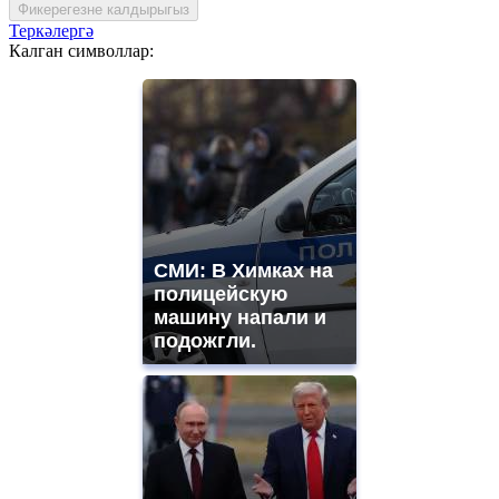
Фикерегезне калдырыгыз
Теркәлергә
Калган символлар:
СМИ: В Химках на
полицейскую
машину напали и
подожгли.