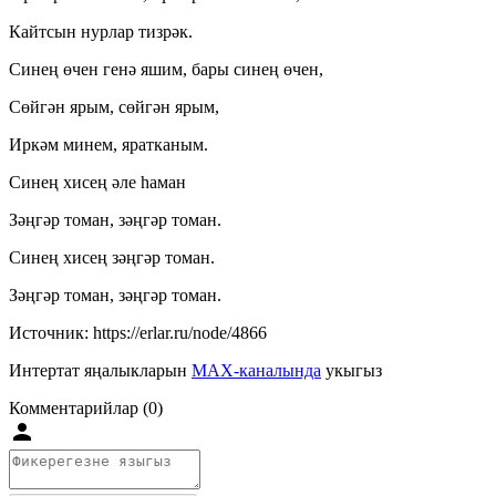
Кайтсын нурлар тизрәк.
Синең өчен генә яшим, бары синең өчен,
Сөйгән ярым, сөйгән ярым,
Иркәм минем, яратканым.
Синең хисең әле һаман
Зәңгәр томан, зәңгәр томан.
Синең хисең зәңгәр томан.
Зәңгәр томан, зәңгәр томан.
Источник: https://erlar.ru/node/4866
Интертат яңалыкларын
MAX-каналында
укыгыз
Комментарийлар (0)