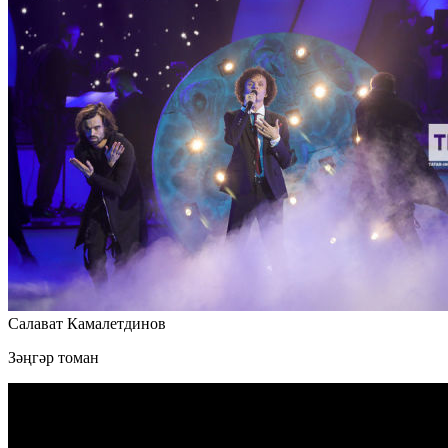
Салават Камалетдинов
Зәңгәр томан