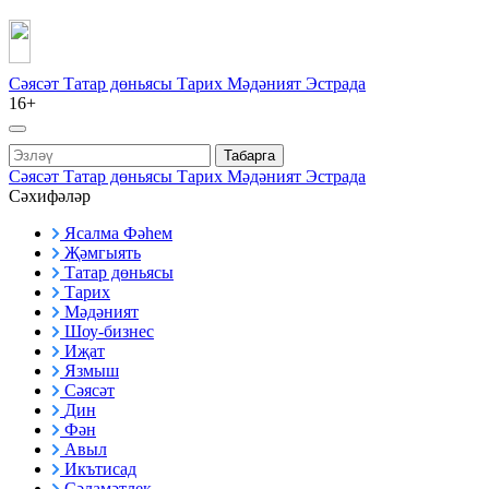
Сәясәт
Татар дөньясы
Тарих
Мәдәният
Эстрада
16+
Табарга
Сәясәт
Татар дөньясы
Тарих
Мәдәният
Эстрада
Сәхифәләр
Ясалма Фәһем
Җәмгыять
Татар дөньясы
Тарих
Мәдәният
Шоу-бизнес
Иҗат
Язмыш
Сәясәт
Дин
Фән
Авыл
Икътисад
Сәламәтлек