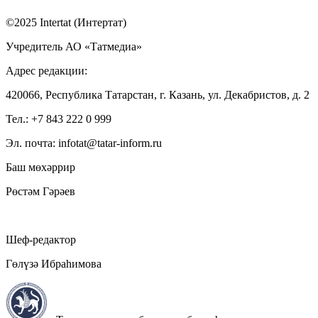
©2025 Intertat (Интертат)
Учредитель АО «Татмедиа»
Адрес редакции:
420066, Республика Татарстан, г. Казань, ул. Декабристов, д. 2
Тел.: +7 843 222 0 999
Эл. почта: infotat@tatar-inform.ru
Баш мөхәррир
Рөстәм Гәрәев
Шеф-редактор
Гөлүзә Ибраһимова