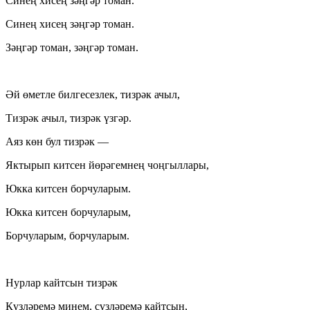
Синең хисең зәңгәр томан.
Синең хисең зәңгәр томан.
Зәңгәр томан, зәңгәр томан.
Әй өметле билгесезлек, тизрәк ачыл,
Тизрәк ачыл, тизрәк үзгәр.
Аяз көн бул тизрәк —
Яктырып китсен йөрәгемнең чоңгыллары,
Юкка китсен борчуларым.
Юкка китсен борчуларым,
Борчуларым, борчуларым.
Нурлар кайтсын тизрәк
Күзләремә минем, сүзләремә кайтсын,