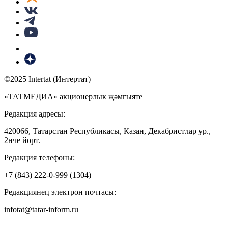
©2025 Intertat (Интертат)
«ТАТМЕДИА» акционерлык җәмгыяте
Редакция адресы:
420066, Татарстан Республикасы, Казан, Декабристлар ур.,
2нче йорт.
Редакция телефоны:
+7 (843) 222-0-999 (1304)
Редакциянең электрон почтасы:
infotat@tatar-inform.ru