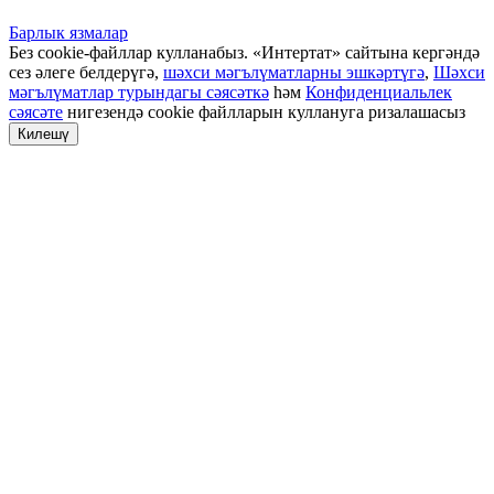
Барлык язмалар
Без cookie-файллар кулланабыз. «Интертат» сайтына кергәндә
сез әлеге белдерүгә,
шәхси мәгълүматларны эшкәртүгә
,
Шәхси
мәгълүматлар турындагы сәясәткә
һәм
Конфиденциальлек
сәясәте
нигезендә cookie файлларын куллануга ризалашасыз
Килешү