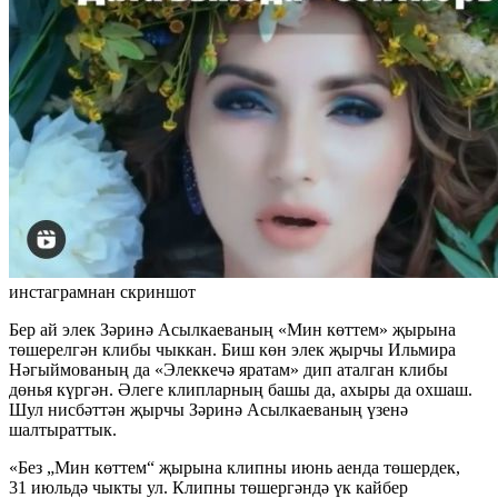
инстаграмнан скриншот
Бер ай элек Зәринә Асылкаеваның «Мин көттем» җырына
төшерелгән клибы чыккан. Биш көн элек җырчы Ильмира
Нәгыймованың да «Элеккечә яратам» дип аталган клибы
дөнья күргән. Әлеге клипларның башы да, ахыры да охшаш.
Шул нисбәттән җырчы Зәринә Асылкаеваның үзенә
шалтыраттык.
«Без „Мин көттем“ җырына клипны июнь аенда төшердек,
31 июльдә чыкты ул. Клипны төшергәндә үк кайбер