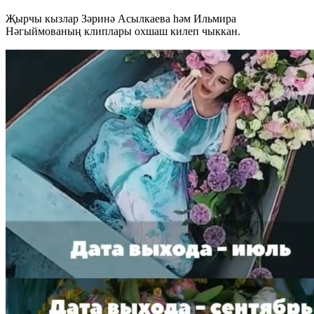
Җырчы кызлар Зәринә Асылкаева һәм Ильмира
Нәгыймованың клиплары охшаш килеп чыккан.