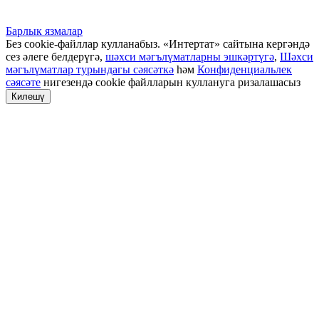
Барлык язмалар
Без cookie-файллар кулланабыз. «Интертат» сайтына кергәндә
сез әлеге белдерүгә,
шәхси мәгълүматларны эшкәртүгә
,
Шәхси
мәгълүматлар турындагы сәясәткә
һәм
Конфиденциальлек
сәясәте
нигезендә cookie файлларын куллануга ризалашасыз
Килешү