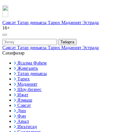
Сәясәт
Татар дөньясы
Тарих
Мәдәният
Эстрада
16+
Табарга
Сәясәт
Татар дөньясы
Тарих
Мәдәният
Эстрада
Сәхифәләр
Ясалма Фәһем
Җәмгыять
Татар дөньясы
Тарих
Мәдәният
Шоу-бизнес
Иҗат
Язмыш
Сәясәт
Дин
Фән
Авыл
Икътисад
Сәламәтлек