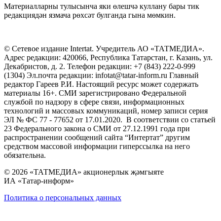
Материалларны тулысынча яки өлешчә куллану бары тик
редакциядән язмача рөхсәт булганда гына мөмкин.
© Сетевое издание Intertat. Учредитель АО «ТАТМЕДИА».
Адрес редакции: 420066, Республика Татарстан, г. Казань, ул.
Декабристов, д. 2. Телефон редакции: +7 (843) 222-0-999
(1304) Эл.почта редакции: infotat@tatar-inform.ru Главный
редактор Гареев Р.И. Настоящий ресурс может содержать
материалы 16+. СМИ зарегистрировано Федеральной
службой по надзору в сфере связи, информационных
технологий и массовых коммуникаций, номер записи серия
ЭЛ № ФС 77 - 77652 от 17.01.2020. В соответствии со статьей
23 Федерального закона о СМИ от 27.12.1991 года при
распространении сообщений сайта “Интертат” другим
средством массовой информации гиперссылка на него
обязательна.
© 2026 «ТАТМЕДИА» акционерлык җәмгыяте
ИА «Татар-информ»
Политика о персональных данных