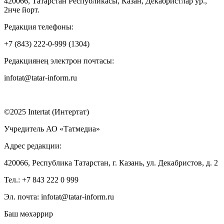
420066, Татарстан Республикасы, Казан, Декабристлар ур.,
2нче йорт.
Редакция телефоны:
+7 (843) 222-0-999 (1304)
Редакциянең электрон почтасы:
infotat@tatar-inform.ru
©2025 Intertat (Интертат)
Учредитель АО «Татмедиа»
Адрес редакции:
420066, Республика Татарстан, г. Казань, ул. Декабристов, д. 2
Тел.: +7 843 222 0 999
Эл. почта: infotat@tatar-inform.ru
Баш мөхәррир