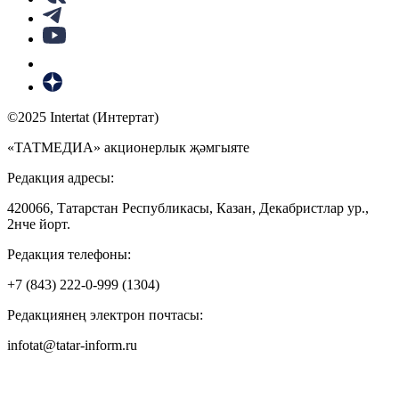
©2025 Intertat (Интертат)
«ТАТМЕДИА» акционерлык җәмгыяте
Редакция адресы:
420066, Татарстан Республикасы, Казан, Декабристлар ур.,
2нче йорт.
Редакция телефоны:
+7 (843) 222-0-999 (1304)
Редакциянең электрон почтасы:
infotat@tatar-inform.ru