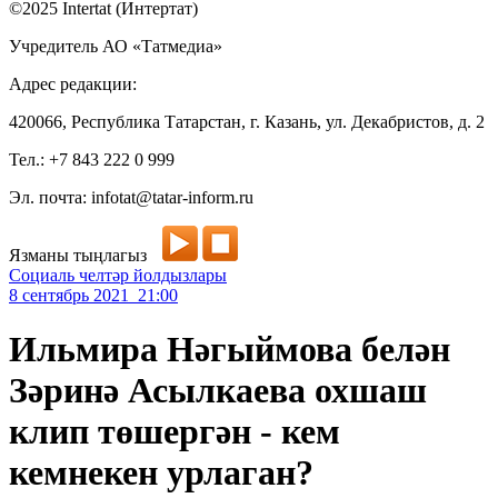
©2025 Intertat (Интертат)
Учредитель АО «Татмедиа»
Адрес редакции:
420066, Республика Татарстан, г. Казань, ул. Декабристов, д. 2
Тел.: +7 843 222 0 999
Эл. почта: infotat@tatar-inform.ru
Язманы тыңлагыз
Социаль челтәр йолдызлары
8 сентябрь 2021 21:00
Ильмира Нәгыймова белән
Зәринә Асылкаева охшаш
клип төшергән - кем
кемнекен урлаган?