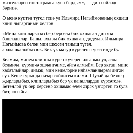
мизгелләрен инстаграмга куеп бардым», — дип сөйләде
Зәринә.
Ә менә күптән түгел генә ул Ильмира Нәгыймованың охшаш
клип чыгарганын белгән.
«Миңа клипларыгыз бер-берсенә бик охшаган дип яза
башладылар. Башы, ахыры бик охшаган, диделәр. Ильмира
Нәгыймова белән мин шәхсән таныш түгел,
аралашканыбыз юк. Бик үк матур күренеш түгел инде бу.
Белмим, минем клипны күреп күчереп алганмы ул, әллә
белмичә, күрмичә эшләнгәнме, әйтә алмыйм. Бер яктан, мине
кабатлыйлар, димәк, мин кешеләрне илһамландырам дигән
сүз. Кеше турында начар сөйлисем килми. Шулай да безнең
җырларыбыз, клипларыбыз бер үк каналлардан күрсәтелә.
Бөтенләй үк бер-берсенә охшамас өчен әзрәк үзгәртеп тә була
бит, югыйсә.