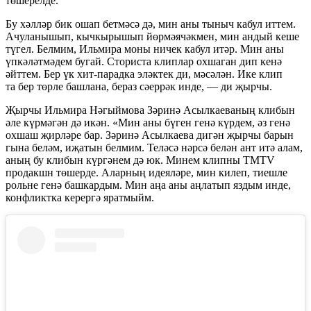
төшерелде.
Бу хәлләр бик ошап бетмәсә дә, мин аны тыныч кабул иттем.
Ачуланышып, кычкырышып йөрмәячәкмен, мин андый кеше
түгел. Белмим, Ильмира моны ничек кабул итәр. Мин аны
үпкәләтмәдем бугай. Сториста клиплар охшаган дип кенә
әйттем. Бер үк хит-парадка эләктек ди, мәсәлән. Ике клип
та бер төрле башлана, бераз сәеррәк инде, — ди җырчы.
Җырчы Ильмира Нәгыймова Зәринә Асылкаеваның клибын
әле күрмәгән дә икән. «Мин аны бүген генә күрдем, әз генә
охшаш җирләре бар. Зәринә Асылкаева дигән җырчы барын
гына беләм, иҗатын белмим. Теләсә нәрсә белән ант итә алам,
аның бу клибын күргәнем дә юк. Минем клипны TMTV
продакшн төшерде. Аларның идеяләре, мин килеп, тиешле
рольне генә башкардым. Мин аңа аны аңлатып яздым инде,
конфликтка керергә яратмыйм.