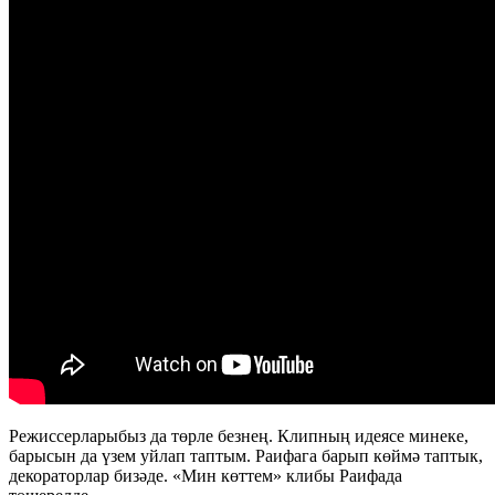
Режиссерларыбыз да төрле безнең. Клипның идеясе минеке,
барысын да үзем уйлап таптым. Раифага барып көймә таптык,
декораторлар бизәде. «Мин көттем» клибы Раифада