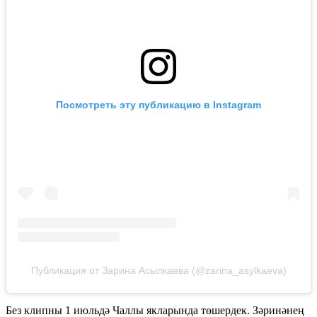
Посмотреть эту публикацию в Instagram
Публикация от Зарина Асылкаева (@zarina_asylkaeva)
Без клипны 1 июльдә Чаллы якларында төшердек. Зәринәнең