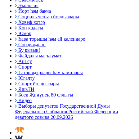
Экология
Йорт һәм бакча
Социаль челтәр йолдызлары
Хәвеф-хәтәр
Көн кадагы
Юмор
Һава торышы һәм ай календаре
Сорау-җавап
Бу кызык!
Файдалы мәгълүмат
Аш-су
Спорт
Татар җырлары һәм клиплары
Югалту
Спорт йолдызлары
ЯшьТИ
Бөек Җиңүнең 80 еллыгы
Видео
Выборы депутатов Государственной Думы
Федерального Собрания Российской Федерации
девятого созыва 20.09.2026