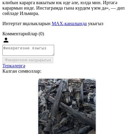
клибын карарга вакытым юк иде әле, юлда мин. Иртәгә
карармын инде. Инстаграмда гына күрдем үзем дә», — дип
сөйләде Ильмира.
Интертат яңалыкларын
MAX-каналында
укыгыз
Комментарийлар (0)
Фикерегезне калдырыгыз
Теркәлергә
Калган символлар: