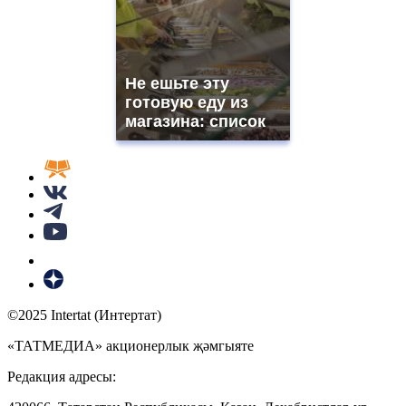
Не ешьте эту
готовую еду из
магазина: список
©2025 Intertat (Интертат)
«ТАТМЕДИА» акционерлык җәмгыяте
Редакция адресы: