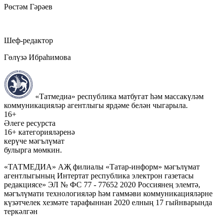
Рөстәм Гәрәев
Шеф-редактор
Гөлүзә Ибраһимова
«Татмедиа» республика матбугат һәм массакүләм
коммуникацияләр агентлыгы ярдәме белән чыгарыла.
16+
Әлеге ресурста
16+ категорияләренә
керүче мәгълүмат
булырга мөмкин.
«ТАТМЕДИА» АҖ филиалы «Татар-информ» мәгълүмат
агентлыгының Интертат республика электрон газетасы
редакциясе» ЭЛ № ФС 77 - 77652 2020 Россиянең элемтә,
мәгълүмати технологияләр һәм гаммәви коммуникацияләрне
күзәтчелек хезмәте тарафыннан 2020 елның 17 гыйнварында
теркәлгән