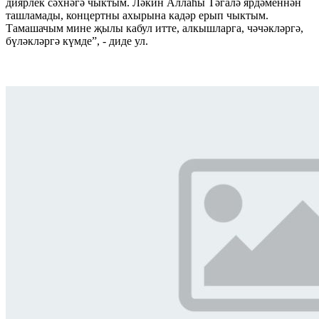
диярлек сәхнәгә чыктым. Ләкин Аллаһы Тәгалә ярдәменнән
ташламады, концертны ахырына кадәр ерып чыктым.
Тамашачым мине җылы кабул итте, алкышларга, чәчәкләргә,
бүләкләргә күмде”, - диде ул.