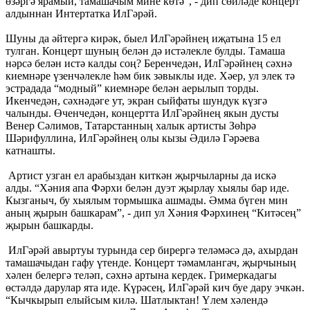
өзәргә ярамый, тамашачым мине көтә”, - дип сөйләде концерт
алдыннан Интертатка ИлГәрәй.
Шуны да әйтергә кирәк, быел ИлГәрәйнең иҗатына 15 ел
тулган. Концерт шуның белән дә истәлекле булды. Тамаша
нәрсә белән истә калды соң? Беренчедән, ИлГәрәйнең сәхнә
киемнәре үзенчәлекле һәм бик зәвыклы иде. Хәер, ул элек тә
эстрадада “модный” киемнәре белән аерылып торды.
Икенчедән, сәхнәдәге ут, экран сыйфаты шундук күзгә
чалынды. Өченчедән, концертта ИлГәрәйнең якын дусты
Венер Сәлимов, Татарстанның халык артисты Зөһрә
Шәрифуллина, ИлГәрәйнең олы кызы Әдилә Гәрәева
катнашты.
Артист узган ел арабыздан киткән җырчыларны да искә
алды. “Хәния апа Фәрхи белән дуэт җырлау хыялы бар иде.
Кызганыч, бу хыялым тормышка ашмады. Әмма бүген мин
аның җырын башкарам”, - дип ул Хәния Фәрхинең “Китәсең”
җырын башкарды.
ИлГәрәй авыртуы турында сер бирергә теләмәсә дә, ахырдан
тамашачыдан гафу үтенде. Концерт тәмамлангач, җырчының
хәлен белергә теләп, сәхнә артына кердек. Гримеркадагы
өстәлдә дарулар ята иде. Күрәсең, ИлГәрәй кич буе дару эчкән.
“Кычкырып елыйсым килә. Шатлыктан! Үлем хәлендә