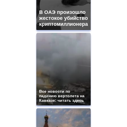
В ОАЭ произошло
жестокое убийство
криптомиллионера
Все новости по
падению вертолета на
Кавказе: читать здесь