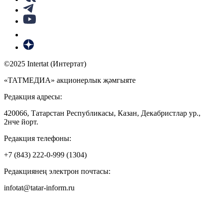
©2025 Intertat (Интертат)
«ТАТМЕДИА» акционерлык җәмгыяте
Редакция адресы:
420066, Татарстан Республикасы, Казан, Декабристлар ур.,
2нче йорт.
Редакция телефоны:
+7 (843) 222-0-999 (1304)
Редакциянең электрон почтасы:
infotat@tatar-inform.ru