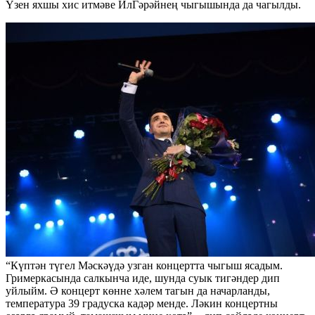
Үзен яхшы хис итмәве ИлГәрәйнең чыгышында да чагылды.
“Күптән түгел Мәскәүдә узган концертта чыгыш ясадым.
Гримеркасында салкынча иде, шунда суык тигәндер дип
уйлыйм. Ә концерт көнне хәлем тагын да начарланды,
температура 39 градуска кадәр менде. Ләкин концертны