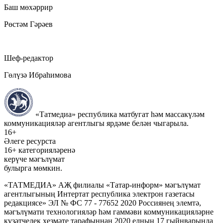
Баш мөхәррир
Рөстәм Гәрәев
Шеф-редактор
Гөлүзә Ибраһимова
«Татмедиа» республика матбугат һәм массакүләм
коммуникацияләр агентлыгы ярдәме белән чыгарыла.
16+
Әлеге ресурста
16+ категорияләренә
керүче мәгълүмат
булырга мөмкин.
«ТАТМЕДИА» АҖ филиалы «Татар-информ» мәгълүмат
агентлыгының Интертат республика электрон газетасы
редакциясе» ЭЛ № ФС 77 - 77652 2020 Россиянең элемтә,
мәгълүмати технологияләр һәм гаммәви коммуникацияләрне
күзәтчелек хезмәте тарафыннан 2020 елның 17 гыйнварында