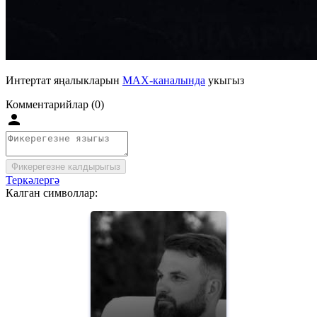
Интертат яңалыкларын
MAX-каналында
укыгыз
Комментарийлар (0)
Фикерегезне калдырыгыз
Теркәлергә
Калган символлар: