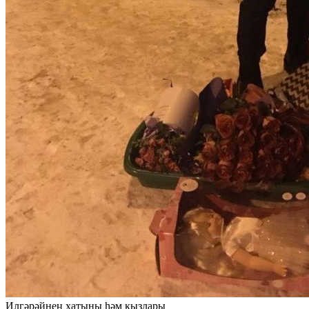
Илгәрәйнең хатыны һәм кызлары