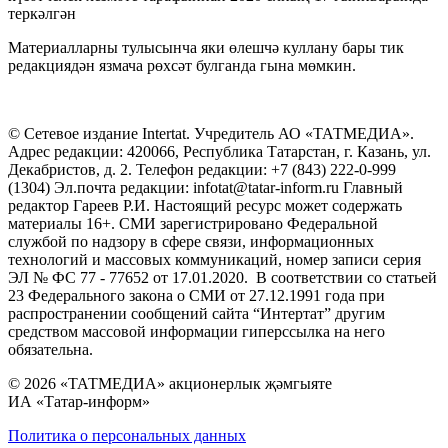
теркәлгән
Материалларны тулысынча яки өлешчә куллану бары тик
редакциядән язмача рөхсәт булганда гына мөмкин.
© Сетевое издание Intertat. Учредитель АО «ТАТМЕДИА».
Адрес редакции: 420066, Республика Татарстан, г. Казань, ул.
Декабристов, д. 2. Телефон редакции: +7 (843) 222-0-999
(1304) Эл.почта редакции: infotat@tatar-inform.ru Главный
редактор Гареев Р.И. Настоящий ресурс может содержать
материалы 16+. СМИ зарегистрировано Федеральной
службой по надзору в сфере связи, информационных
технологий и массовых коммуникаций, номер записи серия
ЭЛ № ФС 77 - 77652 от 17.01.2020. В соответствии со статьей
23 Федерального закона о СМИ от 27.12.1991 года при
распространении сообщений сайта “Интертат” другим
средством массовой информации гиперссылка на него
обязательна.
© 2026 «ТАТМЕДИА» акционерлык җәмгыяте
ИА «Татар-информ»
Политика о персональных данных