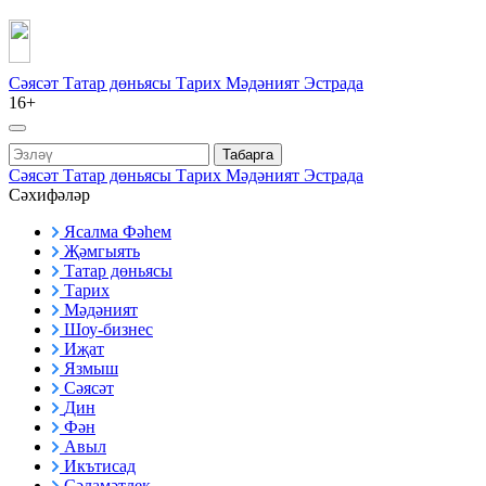
Сәясәт
Татар дөньясы
Тарих
Мәдәният
Эстрада
16+
Табарга
Сәясәт
Татар дөньясы
Тарих
Мәдәният
Эстрада
Сәхифәләр
Ясалма Фәһем
Җәмгыять
Татар дөньясы
Тарих
Мәдәният
Шоу-бизнес
Иҗат
Язмыш
Сәясәт
Дин
Фән
Авыл
Икътисад
Сәламәтлек