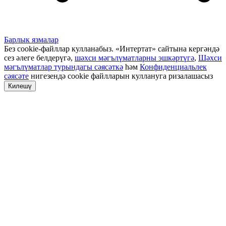
Барлык язмалар
Без cookie-файллар кулланабыз. «Интертат» сайтына кергәндә
сез әлеге белдерүгә,
шәхси мәгълүматларны эшкәртүгә
,
Шәхси
мәгълүматлар турындагы сәясәткә
һәм
Конфиденциальлек
сәясәте
нигезендә cookie файлларын куллануга ризалашасыз
Килешү