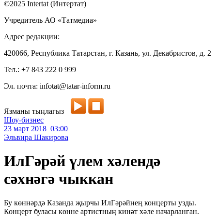
©2025 Intertat (Интертат)
Учредитель АО «Татмедиа»
Адрес редакции:
420066, Республика Татарстан, г. Казань, ул. Декабристов, д. 2
Тел.: +7 843 222 0 999
Эл. почта: infotat@tatar-inform.ru
Язманы тыңлагыз
Шоу-бизнес
23 март 2018 03:00
Эльвира Шакирова
ИлГәрәй үлем хәлендә
сәхнәгә чыккан
Бу көннәрдә Казанда җырчы ИлГәрәйнең концерты узды.
Концерт буласы көнне артистның кинәт хәле начарланган.