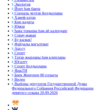
Экология
Йорт һәм бакча
Социаль челтәр йолдызлары
Хәвеф-хәтәр
Көн кадагы
Юмор
Һава торышы һәм ай календаре
Сорау-җавап
Бу кызык!
Файдалы мәгълүмат
Аш-су
Спорт
Татар җырлары һәм клиплары
Югалту
Спорт йолдызлары
ЯшьТИ
Бөек Җиңүнең 80 еллыгы
Видео
Выборы депутатов Государственной Думы
Федерального Собрания Российской Федерации
девятого созыва 20.09.2026