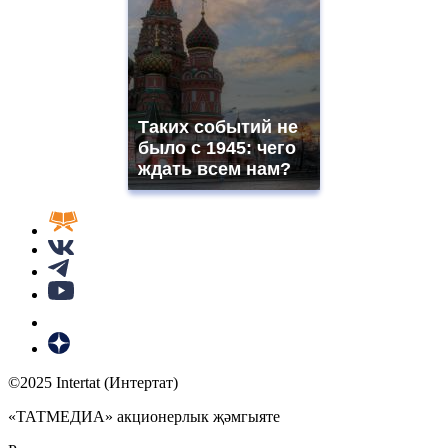
Таких событий не
было с 1945: чего
ждать всем нам?
©2025 Intertat (Интертат)
«ТАТМЕДИА» акционерлык җәмгыяте