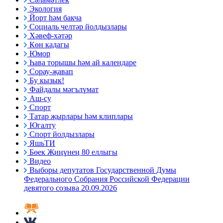
Экология
Йорт һәм бакча
Социаль челтәр йолдызлары
Хәвеф-хәтәр
Көн кадагы
Юмор
Һава торышы һәм ай календаре
Сорау-җавап
Бу кызык!
Файдалы мәгълүмат
Аш-су
Спорт
Татар җырлары һәм клиплары
Югалту
Спорт йолдызлары
ЯшьТИ
Бөек Җиңүнең 80 еллыгы
Видео
Выборы депутатов Государственной Думы
Федерального Собрания Российской Федерации
девятого созыва 20.09.2026