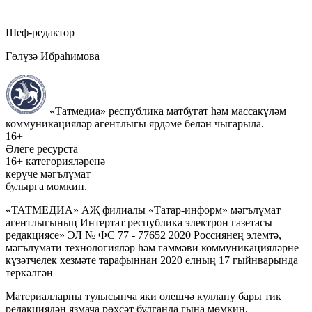
Шеф-редактор
Гөлүзә Ибраһимова
«Татмедиа» республика матбугат һәм массакүләм
коммуникацияләр агентлыгы ярдәме белән чыгарыла.
16+
Әлеге ресурста
16+ категорияләренә
керүче мәгълүмат
булырга мөмкин.
«ТАТМЕДИА» АҖ филиалы «Татар-информ» мәгълүмат
агентлыгының Интертат республика электрон газетасы
редакциясе» ЭЛ № ФС 77 - 77652 2020 Россиянең элемтә,
мәгълүмати технологияләр һәм гаммәви коммуникацияләрне
күзәтчелек хезмәте тарафыннан 2020 елның 17 гыйнварында
теркәлгән
Материалларны тулысынча яки өлешчә куллану бары тик
редакциядән язмача рөхсәт булганда гына мөмкин.