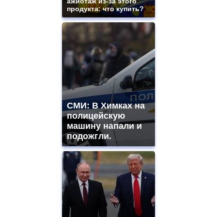
ажиотаж из-за этого
продукта: что купить?
СМИ: В Химках на
полицейскую
машину напали и
подожгли.