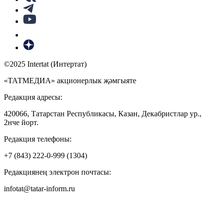
©2025 Intertat (Интертат)
«ТАТМЕДИА» акционерлык җәмгыяте
Редакция адресы:
420066, Татарстан Республикасы, Казан, Декабристлар ур.,
2нче йорт.
Редакция телефоны:
+7 (843) 222-0-999 (1304)
Редакциянең электрон почтасы:
infotat@tatar-inform.ru