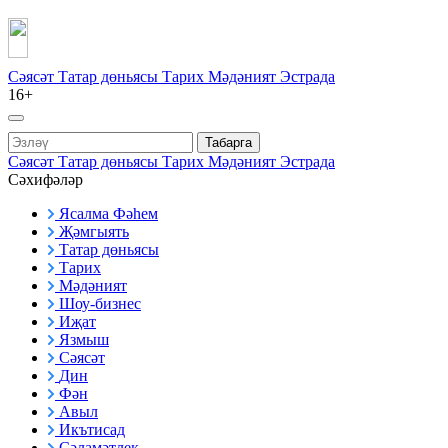
Сәясәт
Татар дөньясы
Тарих
Мәдәният
Эстрада
16+
Табарга
Сәясәт
Татар дөньясы
Тарих
Мәдәният
Эстрада
Сәхифәләр
Ясалма Фәһем
Җәмгыять
Татар дөньясы
Тарих
Мәдәният
Шоу-бизнес
Иҗат
Язмыш
Сәясәт
Дин
Фән
Авыл
Икътисад
Сәламәтлек