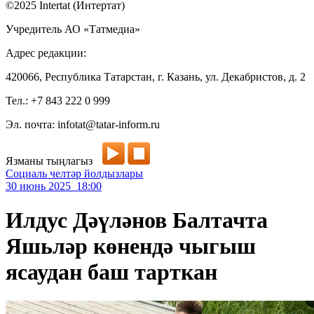
©2025 Intertat (Интертат)
Учредитель АО «Татмедиа»
Адрес редакции:
420066, Республика Татарстан, г. Казань, ул. Декабристов, д. 2
Тел.: +7 843 222 0 999
Эл. почта: infotat@tatar-inform.ru
Язманы тыңлагыз
Социаль челтәр йолдызлары
30 июнь 2025 18:00
Илдус Дәүләнов Балтачта
Яшьләр көнендә чыгыш
ясаудан баш тарткан