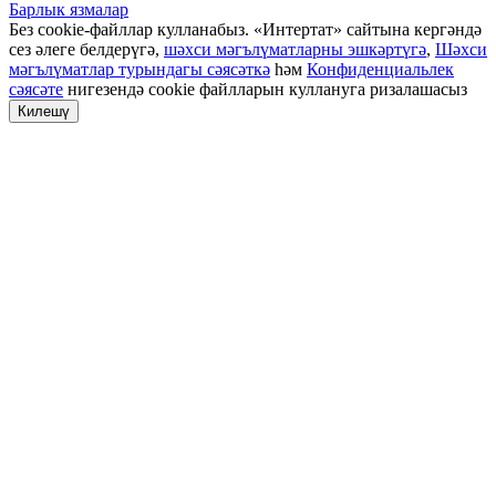
Барлык язмалар
Без cookie-файллар кулланабыз. «Интертат» сайтына кергәндә
сез әлеге белдерүгә,
шәхси мәгълүматларны эшкәртүгә
,
Шәхси
мәгълүматлар турындагы сәясәткә
һәм
Конфиденциальлек
сәясәте
нигезендә cookie файлларын куллануга ризалашасыз
Килешү