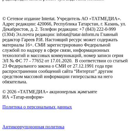
© Сетевое издание Intertat. Учредитель АО «ТАТМЕДИА».
Адрес редакции: 420066, Республика Татарстан, г. Казань, ул.
Декабристов, д. 2. Телефон редакции: +7 (843) 222-0-999
(1304) Эл.почта редакции: infotat@tatar-inform.ru Главный
редактор Гареев Р.И. Настоящий ресурс может содержать
материалы 16+. СМИ зарегистрировано Федеральной
службой по надзору в сфере связи, информационных
технологий и массовых коммуникаций, номер записи серия
ЭЛ № ФС 77 - 77652 от 17.01.2020. В соответствии со статьей
23 Федерального закона о СМИ от 27.12.1991 года при
распространении сообщений сайта “Интертат” другим
средством массовой информации гиперссылка на него
обязательна.
© 2026 «ТАТМЕДИА» акционерлык җәмгыяте
ИА «Татар-информ»
Политика о персональных данных
Антикоррупционная политика