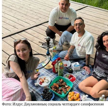
Фото: Илдус Дәүләновның социаль челтәрдәге сәхифәсеннән