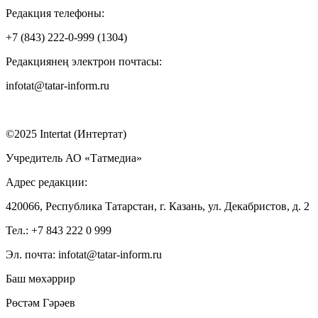
Редакция телефоны:
+7 (843) 222-0-999 (1304)
Редакциянең электрон почтасы:
infotat@tatar-inform.ru
©2025 Intertat (Интертат)
Учредитель АО «Татмедиа»
Адрес редакции:
420066, Республика Татарстан, г. Казань, ул. Декабристов, д. 2
Тел.: +7 843 222 0 999
Эл. почта: infotat@tatar-inform.ru
Баш мөхәррир
Рөстәм Гәрәев