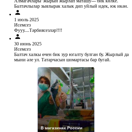
Алмагачлары"жырын жырлап маташу--- бик көлке.
Балтачлылар зыялырак халык дип уйлый идек, юк икән.
1 июль 2025
Исемсез
Фууу....Тәрбиясезләр!!!!
30 июнь 2025
Исемсез
Балтач халкы өчен бик зур югалту булган бу. Жырлый да
мыни әле ул. Татарчасын шомартасы бар бугай.
В магазинах России