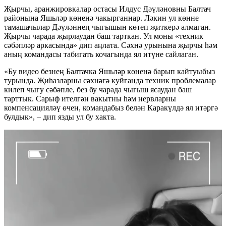
Җырчы, аранжировкалар остасы Илдус Дәүләновны Балтач
районына Яшьләр көненә чакырганнар. Ләкин ул көнне
тамашачылар Дәүләннең чыгышын көтеп җиткерә алмаган.
Җырчы чарада җырлаудан баш тарткан. Ул моны «техник
сәбәпләр аркасында» дип аңлата. Сәхнә урынына җырчы һәм
аның командасы табигать кочагында ял итүне сайлаган.
«Бу видео безнең Балтачка Яшьләр көненә барып кайтуыбыз
турында. Җиһазларны сәхнәгә куйганда техник проблемалар
килеп чыгу сәбәпле, без бу чарада чыгыш ясаудан баш
тарттык. Сарыф ителгән вакытны һәм нервларны
компенсацияләү өчен, командабыз белән Каракүлдә ял итәргә
булдык», – дип язды ул бу хакта.