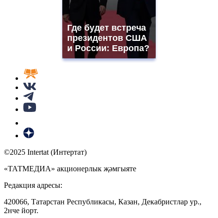
Где будет встреча
президентов США
и России: Европа?
©2025 Intertat (Интертат)
«ТАТМЕДИА» акционерлык җәмгыяте
Редакция адресы:
420066, Татарстан Республикасы, Казан, Декабристлар ур.,
2нче йорт.