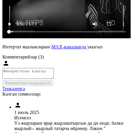
Интертат яңалыкларын
MAX-каналында
укыгыз
Комментарийлар (3)
Фикерегезне калдырыгыз
Теркәлергә
Калган символлар:
1 июль 2025
Исемсез
Үз жырларын ярар жырлаштырсын да ди инде, бәлки
жырлый-- жырлый татарча өйрәнер. Ләкин "