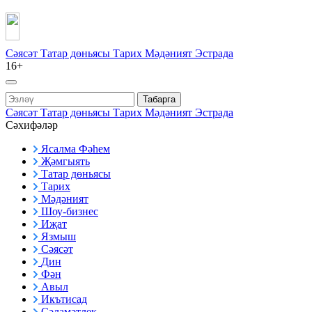
Сәясәт
Татар дөньясы
Тарих
Мәдәният
Эстрада
16+
Табарга
Сәясәт
Татар дөньясы
Тарих
Мәдәният
Эстрада
Сәхифәләр
Ясалма Фәһем
Җәмгыять
Татар дөньясы
Тарих
Мәдәният
Шоу-бизнес
Иҗат
Язмыш
Сәясәт
Дин
Фән
Авыл
Икътисад
Сәламәтлек