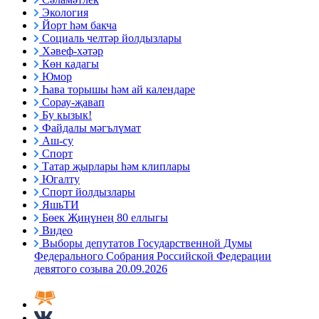
Экология
Йорт һәм бакча
Социаль челтәр йолдызлары
Хәвеф-хәтәр
Көн кадагы
Юмор
Һава торышы һәм ай календаре
Сорау-җавап
Бу кызык!
Файдалы мәгълүмат
Аш-су
Спорт
Татар җырлары һәм клиплары
Югалту
Спорт йолдызлары
ЯшьТИ
Бөек Җиңүнең 80 еллыгы
Видео
Выборы депутатов Государственной Думы
Федерального Собрания Российской Федерации
девятого созыва 20.09.2026