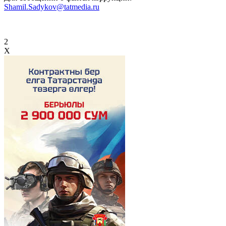
Shamil.Sadykov@tatmedia.ru
2
X