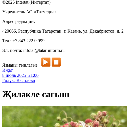
©2025 Intertat (Интертат)
Учредитель АО «Татмедиа»
Адрес редакции:
420066, Республика Татарстан, г. Казань, ул. Декабристов, д. 2
Тел.: +7 843 222 0 999
Эл. почта: infotat@tatar-inform.ru
Язманы тыңлагыз
Иҗат
8 июль 2025 21:00
Гөлүзә Василова
Җиләкле сагыш