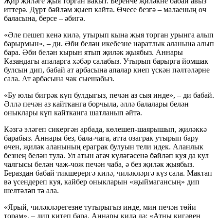
Җир җиләге җыя торган вакыт. Беренче җиләкне бабай авыз
иттерә. Дүрт бәйләм җыеп кайта. Өчесе безгә – малаеның өч
баласына, берсе – әбигә.
«Әле пешеп кенә килә, утырып кына җыя торган урынга алып
барырмын», – ди. Әби белән икебезне наратлык аланына алып
бара. Әби белән кырын ятып җиләк җыябыз. Аннары
Казандагы апаларга хәбәр салабыз. Утырып барырга йомшак
булсын дип, бабай ат арбасына апалар киеп үскән пәлтәләрне
сала. Ат арбасына чак сыешабыз.
«Бу юлы бигрәк күп булдыгыз, печән аз сыя инде», – ди бабай.
Әллә печән аз кайтканга борчыла, әллә балалары белән
оныклары күп кайтканга шатланып әйтә.
Кәзгә эләгеп сикергән арбада, көлешеп-шаярышып, җиләккә
барабыз. Аннары без, бала-чага, атта озаграк утырып бару
өчен, җиләк аланының ераграк булуын тели идек. Аланлык
безнең белән тула. Ул атын агач күләгәсенә бәйләп куя да кул
чалгысы белән чаж-чож печән чаба, ә без җиләк җыябыз.
Бераздан бабай тикшерергә килә, чиләкләргә күз сала. Мактап
вә үсендереп куя, кайбер оныкларын «җыймагансың» дип
шелтәләп тә ала.
«Ярый, чиләкләрегезне тутырыгыз инде, мин печән төйи
торам», – дип китеп бара. Аннары килә дә: «Атны кигәвен