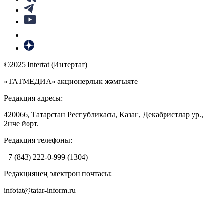
©2025 Intertat (Интертат)
«ТАТМЕДИА» акционерлык җәмгыяте
Редакция адресы:
420066, Татарстан Республикасы, Казан, Декабристлар ур.,
2нче йорт.
Редакция телефоны:
+7 (843) 222-0-999 (1304)
Редакциянең электрон почтасы:
infotat@tatar-inform.ru