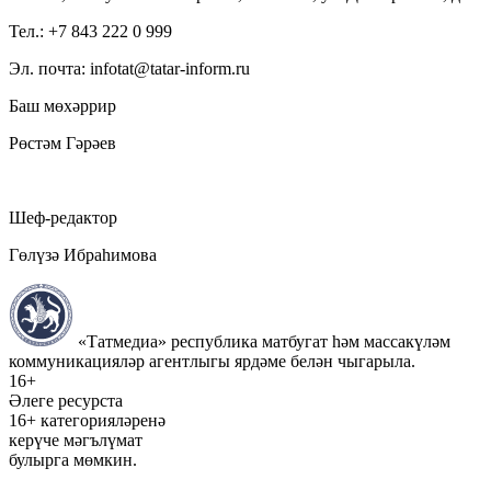
Тел.: +7 843 222 0 999
Эл. почта: infotat@tatar-inform.ru
Баш мөхәррир
Рөстәм Гәрәев
Шеф-редактор
Гөлүзә Ибраһимова
«Татмедиа» республика матбугат һәм массакүләм
коммуникацияләр агентлыгы ярдәме белән чыгарыла.
16+
Әлеге ресурста
16+ категорияләренә
керүче мәгълүмат
булырга мөмкин.