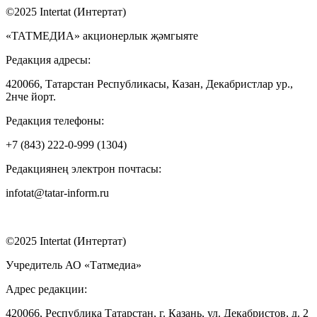
©2025 Intertat (Интертат)
«ТАТМЕДИА» акционерлык җәмгыяте
Редакция адресы:
420066, Татарстан Республикасы, Казан, Декабристлар ур.,
2нче йорт.
Редакция телефоны:
+7 (843) 222-0-999 (1304)
Редакциянең электрон почтасы:
infotat@tatar-inform.ru
©2025 Intertat (Интертат)
Учредитель АО «Татмедиа»
Адрес редакции:
420066, Республика Татарстан, г. Казань, ул. Декабристов, д. 2