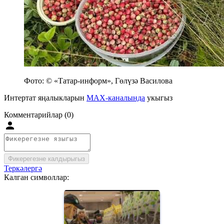
Фото: © «Татар-информ», Гөлүзә Василова
Интертат яңалыкларын
MAX-каналында
укыгыз
Комментарийлар (0)
Фикерегезне калдырыгыз
Теркәлергә
Калган символлар: