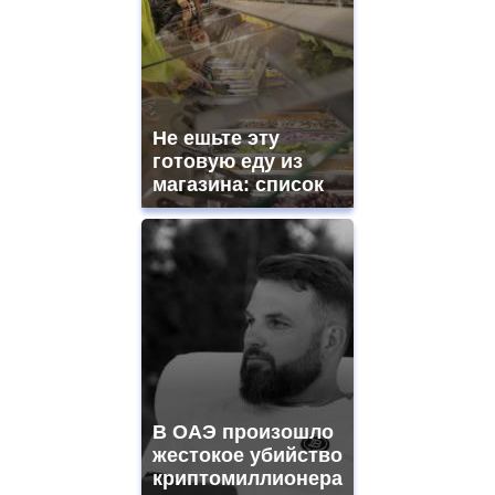
Не ешьте эту
готовую еду из
магазина: список
В ОАЭ произошло
жестокое убийство
криптомиллионера