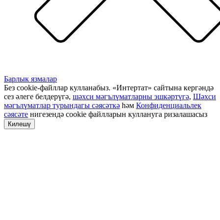
Барлык язмалар
Без cookie-файллар кулланабыз. «Интертат» сайтына кергәндә
сез әлеге белдерүгә,
шәхси мәгълүматларны эшкәртүгә
,
Шәхси
мәгълүматлар турындагы сәясәткә
һәм
Конфиденциальлек
сәясәте
нигезендә cookie файлларын куллануга ризалашасыз
Килешү