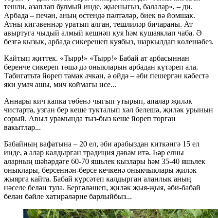
тешли, азаплап булмый инде, җыеныгыз, балалар», – ди.
Арбада – печән, аның өстендә пәлтәләр, биек вә йомшак.
Атны кигәвеннәр уратып алган, тешлиләр бичараны. Ат
авыртуга чыдый алмый кешнәп куя һәм кушаяклап чаба. Ә
безгә кызык, арбада сикерешеп куябыз, шаркылдап көлешәбез.
Кайтып җиттек. «Тырр!» «Тырр!» Бабай ат арбасыннан
беренче сикереп төшә дә оныкларын арбадан күтәреп ала.
Табигатьтә йөреп тамак ачкан, ә өйдә – әби пешергән кәбестә
яки умач ашы, мич коймагы исе...
Аннары кич капка төбенә чыгып утырып, апалар җиләк
чистарта, узган бер кеше тукталып хәл белешә, җиләк урынын
сорый. Авыл урамында тыз-быз кеше йөреп торган
вакытлар...
Бабайның вафатына – 20 ел, әби арабыздан киткәнгә 15 ел
инде, ә алар калдырган традиция дәвам итә. Һәр елны
аларның шәһәрдәге 60-70 яшьлек кызлары һәм 35-40 яшьлек
оныклары, берсеннән-берсе кечкенә оныкчыклары җиләк
җыярга кайта. Бабай күрсәтеп калдырган аланлык аның
нәселе белән тула. Бергәләшеп, җиләк җыя-җыя, әби-бабай
белән бәйле хатирәләрне барлыйбыз...