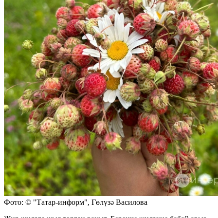
Фото: © "Татар-информ", Гөлүзә Василова