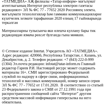
«ТАТМЕДИА» АҖ филиалы «Татар-информ» мәгълүмат
агентлыгының Интертат республика электрон газетасы
редакциясе» ЭЛ № ФС 77 - 77652 2020 Россиянең элемтә,
мәгълүмати технологияләр һәм гаммәви коммуникацияләрне
күзәтчелек хезмәте тарафыннан 2020 елның 17 гыйнварында
теркәлгән
Материалларны тулысынча яки өлешчә куллану бары тик
редакциядән язмача рөхсәт булганда гына мөмкин.
© Сетевое издание Intertat. Учредитель АО «ТАТМЕДИА».
Адрес редакции: 420066, Республика Татарстан, г. Казань, ул.
Декабристов, д. 2. Телефон редакции: +7 (843) 222-0-999
(1304) Эл.почта редакции: infotat@tatar-inform.ru Главный
редактор Гареев Р.И. Настоящий ресурс может содержать
материалы 16+. СМИ зарегистрировано Федеральной
службой по надзору в сфере связи, информационных
технологий и массовых коммуникаций, номер записи серия
ЭЛ № ФС 77 - 77652 от 17.01.2020. В соответствии со статьей
23 Федерального закона о СМИ от 27.12.1991 года при
распространении сообщений сайта “Интертат” другим
средством массовой информации гиперссылка на него
обязательна.