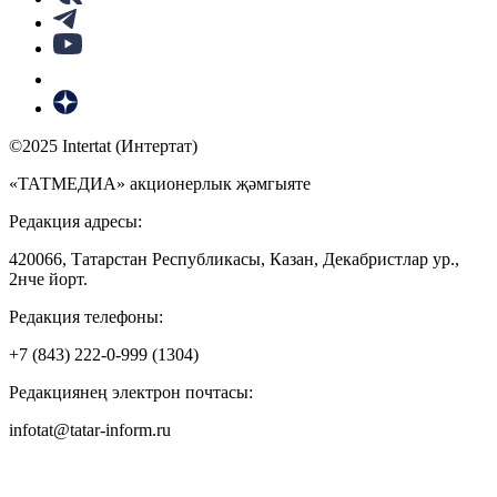
©2025 Intertat (Интертат)
«ТАТМЕДИА» акционерлык җәмгыяте
Редакция адресы:
420066, Татарстан Республикасы, Казан, Декабристлар ур.,
2нче йорт.
Редакция телефоны:
+7 (843) 222-0-999 (1304)
Редакциянең электрон почтасы:
infotat@tatar-inform.ru