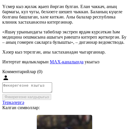
Үсмер кыз җиләк җыеп йөргән булган. Елан чаккач, аның
бармагы, кул чугы, беләзеге шешеп чыккан. Баланың күңеле
болгана башлаган, хәле киткән. Аны балалар республика
клиник хастаханәсенә китергәннәр.
«Яшәү урынындагы табиблар экстрен ярдәм күрсәткән һәм
медицина оешмасына ашыгыч рәвештә китереп җиткергән. Бу
– аның гомерен сакларга булышты», – дигәннәр ведомствода.
Хәзер кыз терелгән, аны хастаханәдән чыгарганнар.
Интертат яңалыкларын
MAX-каналында
укыгыз
Комментарийлар (0)
Фикерегезне калдырыгыз
Теркәлергә
Калган символлар: