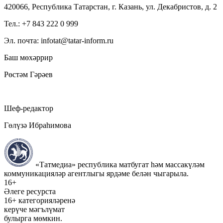
420066, Республика Татарстан, г. Казань, ул. Декабристов, д. 2
Тел.: +7 843 222 0 999
Эл. почта: infotat@tatar-inform.ru
Баш мөхәррир
Рөстәм Гәрәев
Шеф-редактор
Гөлүзә Ибраһимова
«Татмедиа» республика матбугат һәм массакүләм
коммуникацияләр агентлыгы ярдәме белән чыгарыла.
16+
Әлеге ресурста
16+ категорияләренә
керүче мәгълүмат
булырга мөмкин.