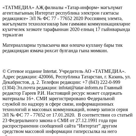
«ТАТМЕДИА» АҖ филиалы «Татар-информ» мәгълүмат
агентлыгының Интертат республика электрон газетасы
редакциясе» ЭЛ № ФС 77 - 77652 2020 Россиянең элемтә,
мәгълүмати технологияләр һәм гаммәви коммуникацияләрне
күзәтчелек хезмәте тарафыннан 2020 елның 17 гыйнварында
теркәлгән
Материалларны тулысынча яки өлешчә куллану бары тик
редакциядән язмача рөхсәт булганда гына мөмкин.
© Сетевое издание Intertat. Учредитель АО «ТАТМЕДИА».
Адрес редакции: 420066, Республика Татарстан, г. Казань, ул.
Декабристов, д. 2. Телефон редакции: +7 (843) 222-0-999
(1304) Эл.почта редакции: infotat@tatar-inform.ru Главный
редактор Гареев Р.И. Настоящий ресурс может содержать
материалы 16+. СМИ зарегистрировано Федеральной
службой по надзору в сфере связи, информационных
технологий и массовых коммуникаций, номер записи серия
ЭЛ № ФС 77 - 77652 от 17.01.2020. В соответствии со статьей
23 Федерального закона о СМИ от 27.12.1991 года при
распространении сообщений сайта “Интертат” другим
средством массовой информации гиперссылка на него