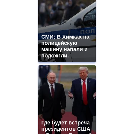
СМИ: В Химках на
полицейскую
машину напали и
подожгли.
Где будет встреча
президентов США