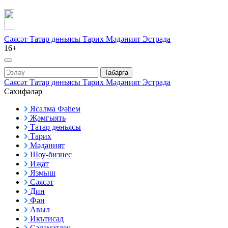
Сәясәт
Татар дөньясы
Тарих
Мәдәният
Эстрада
16+
Табарга
Сәясәт
Татар дөньясы
Тарих
Мәдәният
Эстрада
Сәхифәләр
Ясалма Фәһем
Җәмгыять
Татар дөньясы
Тарих
Мәдәният
Шоу-бизнес
Иҗат
Язмыш
Сәясәт
Дин
Фән
Авыл
Икътисад
Сәламәтлек