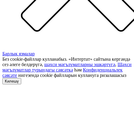
Барлык язмалар
Без cookie-файллар кулланабыз. «Интертат» сайтына кергәндә
сез әлеге белдерүгә,
шәхси мәгълүматларны эшкәртүгә
,
Шәхси
мәгълүматлар турындагы сәясәткә
һәм
Конфиденциальлек
сәясәте
нигезендә cookie файлларын куллануга ризалашасыз
Килешү