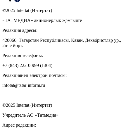
©2025 Intertat (Интертат)
«ТАТМЕДИА» акционерлык җәмгыяте
Редакция адресы:
420066, Татарстан Республикасы, Казан, Декабристлар ур.,
2нче йорт.
Редакция телефоны:
+7 (843) 222-0-999 (1304)
Редакциянең электрон почтасы:
infotat@tatar-inform.ru
©2025 Intertat (Интертат)
Учредитель АО «Татмедиа»
Адрес редакции: