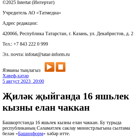
©2025 Intertat (Интертат)
Учредитель АО «Татмедиа»
Адрес редакции:
420066, Республика Татарстан, г. Казань, ул. Декабристов, д. 2
Тел.: +7 843 222 0 999
Эл. почта: infotat@tatar-inform.ru
Язманы тыңлагыз
Хәвеф-хәтәр
5 август 2023 20:00
Җиләк җыйганда 16 яшьлек
кызны елан чаккан
Башкортстанда 16 яшьлек кызны елан чаккан. Бу турыда
республиканың Сәламәтлек саклау министрлыгына сылтама
белән «
Башинформ
» хәбәр итте.