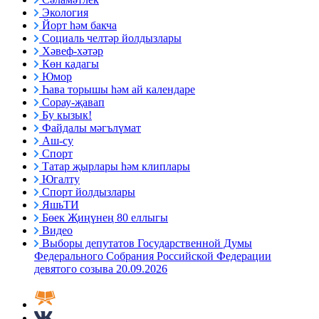
Экология
Йорт һәм бакча
Социаль челтәр йолдызлары
Хәвеф-хәтәр
Көн кадагы
Юмор
Һава торышы һәм ай календаре
Сорау-җавап
Бу кызык!
Файдалы мәгълүмат
Аш-су
Спорт
Татар җырлары һәм клиплары
Югалту
Спорт йолдызлары
ЯшьТИ
Бөек Җиңүнең 80 еллыгы
Видео
Выборы депутатов Государственной Думы
Федерального Собрания Российской Федерации
девятого созыва 20.09.2026