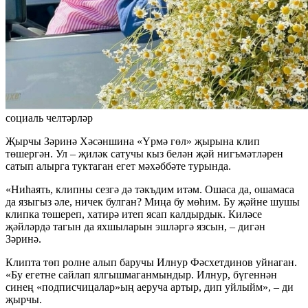
социаль челтәрләр
Җырчы Зәринә Хәсәншина «Үрмә гөл» җырына клип
төшергән. Ул – җиләк сатучы кыз белән җәй нигъмәтләрен
сатып алырга туктаган егет мәхәббәте турында.
«Ниһаять, клипны сезгә дә тәкъдим итәм. Ошаса да, ошамаса
да языгыз әле, ничек булган? Миңа бу мөһим. Бу җәйне шушы
клипка төшереп, хатирә итеп ясап калдырдык. Киләсе
җәйләрдә тагын да яхшыларын эшләргә язсын, – дигән
Зәринә.
Клипта төп ролне алып баручы Илнур Фәсхетдинов уйнаган.
«Бу егетне сайлап ялгышмаганмындыр. Илнур, бүгеннән
синең «подписчицалар»ың аеруча артыр, дип уйлыйм», – ди
җырчы.