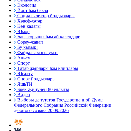
Экология
Йорт һәм бакча
Социаль челтәр йолдызлары
Хәвеф-хәтәр
Көн кадагы
Юмор
Һава торышы һәм ай календаре
Сорау-җавап
Бу кызык!
Файдалы мәгълүмат
Аш-су
Спорт
Татар җырлары һәм клиплары
Югалту
Спорт йолдызлары
ЯшьТИ
Бөек Җиңүнең 80 еллыгы
Видео
Выборы депутатов Государственной Думы
Федерального Собрания Российской Федерации
девятого созыва 20.09.2026