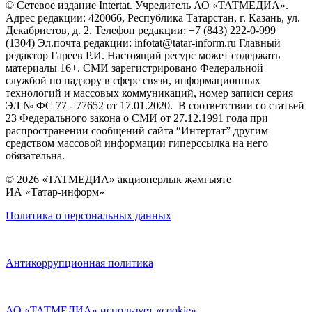
© Сетевое издание Intertat. Учредитель АО «ТАТМЕДИА».
Адрес редакции: 420066, Республика Татарстан, г. Казань, ул.
Декабристов, д. 2. Телефон редакции: +7 (843) 222-0-999
(1304) Эл.почта редакции: infotat@tatar-inform.ru Главный
редактор Гареев Р.И. Настоящий ресурс может содержать
материалы 16+. СМИ зарегистрировано Федеральной
службой по надзору в сфере связи, информационных
технологий и массовых коммуникаций, номер записи серия
ЭЛ № ФС 77 - 77652 от 17.01.2020. В соответствии со статьей
23 Федерального закона о СМИ от 27.12.1991 года при
распространении сообщений сайта “Интертат” другим
средством массовой информации гиперссылка на него
обязательна.
© 2026 «ТАТМЕДИА» акционерлык җәмгыяте
ИА «Татар-информ»
Политика о персональных данных
Антикоррупционная политика
АО «ТАТМЕДИА» использует «cookie»