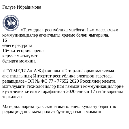
Гөлүзә Ибраһимова
«Татмедиа» республика матбугат һәм массакүләм
коммуникацияләр агентлыгы ярдәме белән чыгарыла.
16+
Әлеге ресурста
16+ категорияләренә
керүче мәгълүмат
булырга мөмкин.
«ТАТМЕДИА» АҖ филиалы «Татар-информ» мәгълүмат
агентлыгының Интертат республика электрон газетасы
редакциясе» ЭЛ № ФС 77 - 77652 2020 Россиянең элемтә,
мәгълүмати технологияләр һәм гаммәви коммуникацияләрне
күзәтчелек хезмәте тарафыннан 2020 елның 17 гыйнварында
теркәлгән
Материалларны тулысынча яки өлешчә куллану бары тик
редакциядән язмача рөхсәт булганда гына мөмкин.