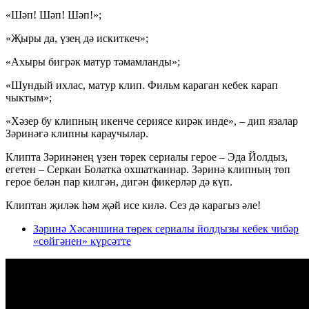
«Шәп! Шәп! Шәп!»;
«Җыры да, үзең дә искиткеч»;
«Ахыры бигрәк матур тәмамланды»;
«Шундый ихлас, матур клип. Фильм караган кебек карап
чыктым»;
«Хәзер бу клипның икенче сериясе кирәк инде», – дип язалар
Зәринәгә клипны караучылар.
Клипта Зәринәнең үзен төрек сериалы герое – Эда Йолдыз,
егетен – Серкан Болатка охшатканнар. Зәринә клипның төп
герое белән пар килгән, дигән фикерләр дә күп.
Клиптан җиләк һәм җәй исе килә. Сез дә карагыз әле!
Зәринә Хәсәншина төрек сериалы йолдызы кебек чибәр
«сөйгәнен» күрсәтте