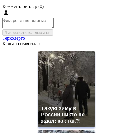
Комментарийлар (0)
Фикерегезне калдырыгыз
Теркәлергә
Калган символлар:
Такую зиму в
России никто не
ждал: как так?!