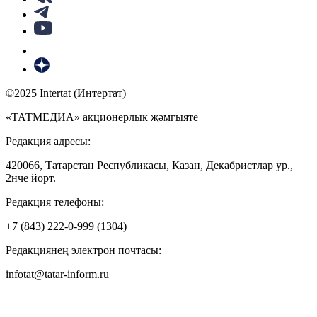
©2025 Intertat (Интертат)
«ТАТМЕДИА» акционерлык җәмгыяте
Редакция адресы:
420066, Татарстан Республикасы, Казан, Декабристлар ур.,
2нче йорт.
Редакция телефоны:
+7 (843) 222-0-999 (1304)
Редакциянең электрон почтасы:
infotat@tatar-inform.ru