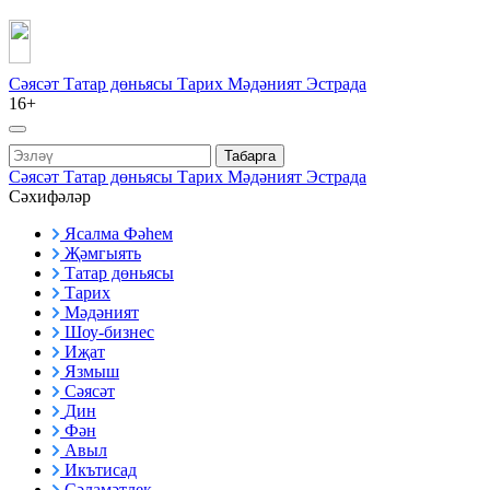
Сәясәт
Татар дөньясы
Тарих
Мәдәният
Эстрада
16+
Табарга
Сәясәт
Татар дөньясы
Тарих
Мәдәният
Эстрада
Сәхифәләр
Ясалма Фәһем
Җәмгыять
Татар дөньясы
Тарих
Мәдәният
Шоу-бизнес
Иҗат
Язмыш
Сәясәт
Дин
Фән
Авыл
Икътисад
Сәламәтлек