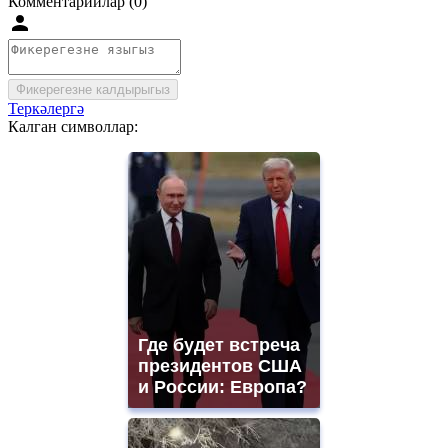
Комментарийлар (0)
Фикерегезне калдырыгыз
Теркәлергә
Калган символлар:
Где будет встреча
президентов США
и России: Европа?