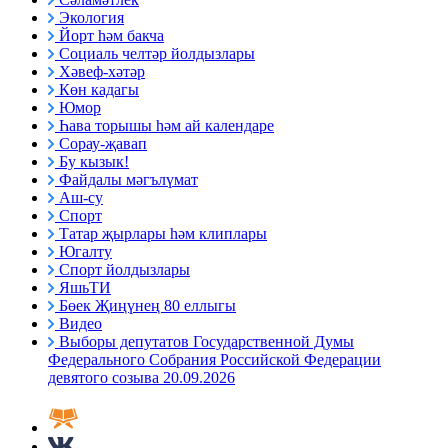
Экология
Йорт һәм бакча
Социаль челтәр йолдызлары
Хәвеф-хәтәр
Көн кадагы
Юмор
Һава торышы һәм ай календаре
Сорау-җавап
Бу кызык!
Файдалы мәгълүмат
Аш-су
Спорт
Татар җырлары һәм клиплары
Югалту
Спорт йолдызлары
ЯшьТИ
Бөек Җиңүнең 80 еллыгы
Видео
Выборы депутатов Государственной Думы
Федерального Собрания Российской Федерации
девятого созыва 20.09.2026