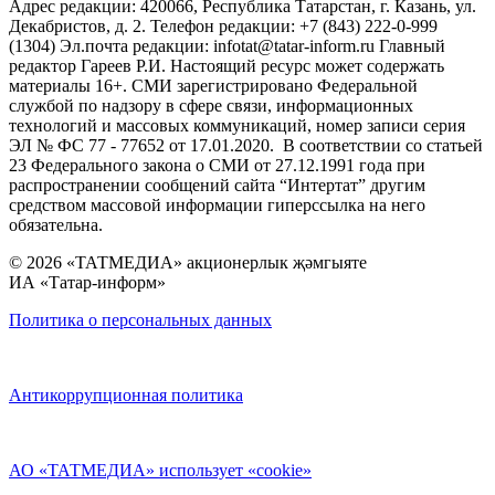
Адрес редакции: 420066, Республика Татарстан, г. Казань, ул.
Декабристов, д. 2. Телефон редакции: +7 (843) 222-0-999
(1304) Эл.почта редакции: infotat@tatar-inform.ru Главный
редактор Гареев Р.И. Настоящий ресурс может содержать
материалы 16+. СМИ зарегистрировано Федеральной
службой по надзору в сфере связи, информационных
технологий и массовых коммуникаций, номер записи серия
ЭЛ № ФС 77 - 77652 от 17.01.2020. В соответствии со статьей
23 Федерального закона о СМИ от 27.12.1991 года при
распространении сообщений сайта “Интертат” другим
средством массовой информации гиперссылка на него
обязательна.
© 2026 «ТАТМЕДИА» акционерлык җәмгыяте
ИА «Татар-информ»
Политика о персональных данных
Антикоррупционная политика
АО «ТАТМЕДИА» использует «cookie»