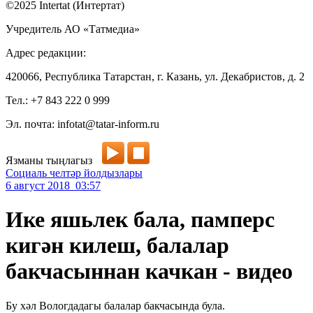
©2025 Intertat (Интертат)
Учредитель АО «Татмедиа»
Адрес редакции:
420066, Республика Татарстан, г. Казань, ул. Декабристов, д. 2
Тел.: +7 843 222 0 999
Эл. почта: infotat@tatar-inform.ru
Язманы тыңлагыз
Социаль челтәр йолдызлары
6 август 2018 03:57
Ике яшьлек бала, памперс
кигән килеш, балалар
бакчасыннан качкан - видео
Бу хәл Вологдадагы балалар бакчасында була.