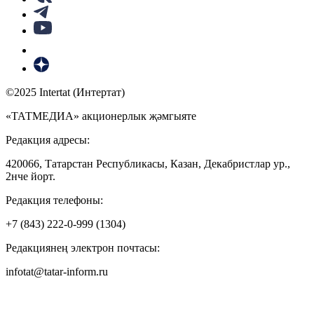
©2025 Intertat (Интертат)
«ТАТМЕДИА» акционерлык җәмгыяте
Редакция адресы:
420066, Татарстан Республикасы, Казан, Декабристлар ур.,
2нче йорт.
Редакция телефоны:
+7 (843) 222-0-999 (1304)
Редакциянең электрон почтасы:
infotat@tatar-inform.ru