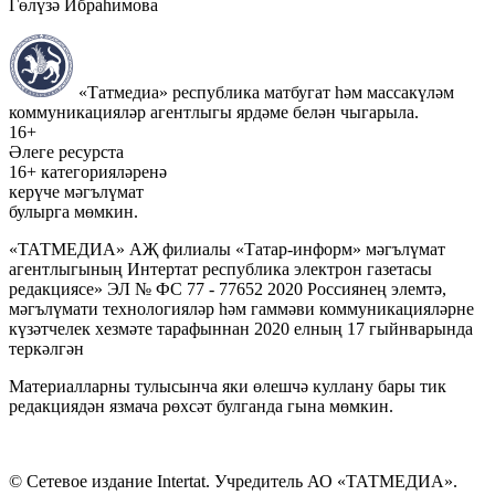
Гөлүзә Ибраһимова
«Татмедиа» республика матбугат һәм массакүләм
коммуникацияләр агентлыгы ярдәме белән чыгарыла.
16+
Әлеге ресурста
16+ категорияләренә
керүче мәгълүмат
булырга мөмкин.
«ТАТМЕДИА» АҖ филиалы «Татар-информ» мәгълүмат
агентлыгының Интертат республика электрон газетасы
редакциясе» ЭЛ № ФС 77 - 77652 2020 Россиянең элемтә,
мәгълүмати технологияләр һәм гаммәви коммуникацияләрне
күзәтчелек хезмәте тарафыннан 2020 елның 17 гыйнварында
теркәлгән
Материалларны тулысынча яки өлешчә куллану бары тик
редакциядән язмача рөхсәт булганда гына мөмкин.
© Сетевое издание Intertat. Учредитель АО «ТАТМЕДИА».