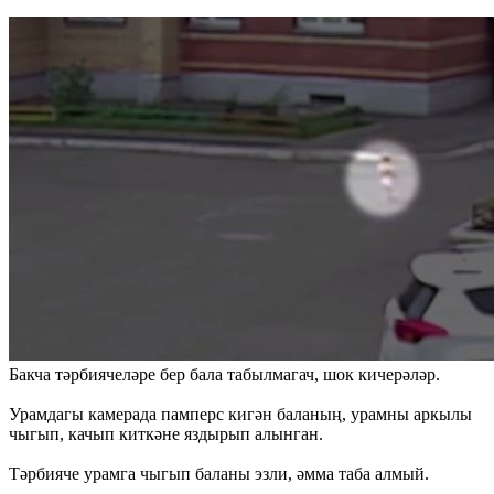
Бакча тәрбиячеләре бер бала табылмагач, шок кичерәләр.
Урамдагы камерада памперс кигән баланың, урамны аркылы
чыгып, качып киткәне яздырып алынган.
Тәрбияче урамга чыгып баланы эзли, әмма таба алмый.