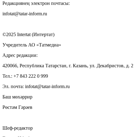
Редакциянең электрон почтасы:
infotat@tatar-inform.ru
©2025 Intertat (Интертат)
Учредитель АО «Татмедиа»
Адрес редакции:
420066, Республика Татарстан, г. Казань, ул. Декабристов, д. 2
Тел.: +7 843 222 0 999
Эл. почта: infotat@tatar-inform.ru
Баш мөхәррир
Рөстәм Гәрәев
Шеф-редактор