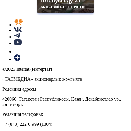
готовую еду из
магазина: список
©2025 Intertat (Интертат)
«ТАТМЕДИА» акционерлык җәмгыяте
Редакция адресы:
420066, Татарстан Республикасы, Казан, Декабристлар ур.,
2нче йорт.
Редакция телефоны:
+7 (843) 222-0-999 (1304)