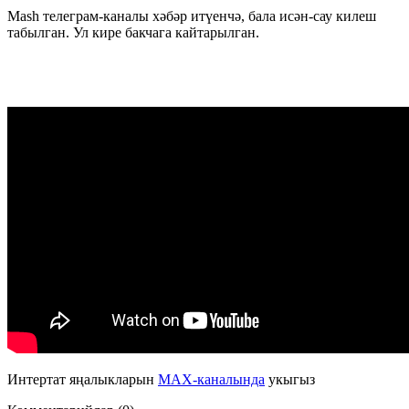
Mash телеграм-каналы хәбәр итүенчә, бала исән-сау килеш
табылган. Ул кире бакчага кайтарылган.
Интертат яңалыкларын
MAX-каналында
укыгыз