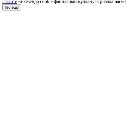
сәясәте
нигезендә cookie файлларын куллануга ризалашасыз
Килешү