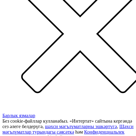
Барлык язмалар
Без cookie-файллар кулланабыз. «Интертат» сайтына кергәндә
сез әлеге белдерүгә,
шәхси мәгълүматларны эшкәртүгә
,
Шәхси
мәгълүматлар турындагы сәясәткә
һәм
Конфиденциальлек