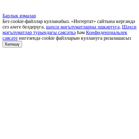
Барлык язмалар
Без cookie-файллар кулланабыз. «Интертат» сайтына кергәндә
сез әлеге белдерүгә,
шәхси мәгълүматларны эшкәртүгә
,
Шәхси
мәгълүматлар турындагы сәясәткә
һәм
Конфиденциальлек
сәясәте
нигезендә cookie файлларын куллануга ризалашасыз
Килешү