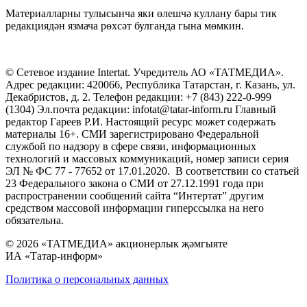
Материалларны тулысынча яки өлешчә куллану бары тик
редакциядән язмача рөхсәт булганда гына мөмкин.
© Сетевое издание Intertat. Учредитель АО «ТАТМЕДИА».
Адрес редакции: 420066, Республика Татарстан, г. Казань, ул.
Декабристов, д. 2. Телефон редакции: +7 (843) 222-0-999
(1304) Эл.почта редакции: infotat@tatar-inform.ru Главный
редактор Гареев Р.И. Настоящий ресурс может содержать
материалы 16+. СМИ зарегистрировано Федеральной
службой по надзору в сфере связи, информационных
технологий и массовых коммуникаций, номер записи серия
ЭЛ № ФС 77 - 77652 от 17.01.2020. В соответствии со статьей
23 Федерального закона о СМИ от 27.12.1991 года при
распространении сообщений сайта “Интертат” другим
средством массовой информации гиперссылка на него
обязательна.
© 2026 «ТАТМЕДИА» акционерлык җәмгыяте
ИА «Татар-информ»
Политика о персональных данных