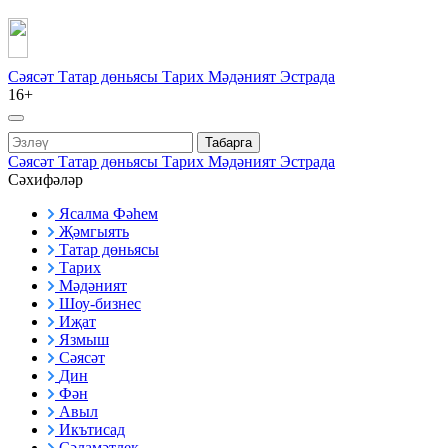
Сәясәт
Татар дөньясы
Тарих
Мәдәният
Эстрада
16+
Табарга
Сәясәт
Татар дөньясы
Тарих
Мәдәният
Эстрада
Сәхифәләр
Ясалма Фәһем
Җәмгыять
Татар дөньясы
Тарих
Мәдәният
Шоу-бизнес
Иҗат
Язмыш
Сәясәт
Дин
Фән
Авыл
Икътисад
Сәламәтлек