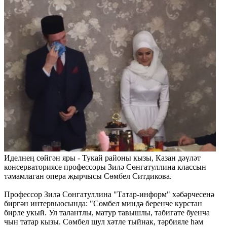
Иделнең сөйгəн яры - Тукай районы кызы, Казан дəүлəт
консерваториясе профессоры Зилə Сөнгатуллина классын
тəмамлаган опера җырчысы Сөмбел Ситдикова.
Профессор Зилə Сөнгатуллина "Татар-информ" хəбəрчесенə
биргəн интервьюсында: "Сөмбел миндә беренче курстан
бирле укый. Ул талантлы, матур тавышлы, табигате буенча
чын татар кызы. Сөмбел шул хәтле тыйнак, тәрбияле һәм