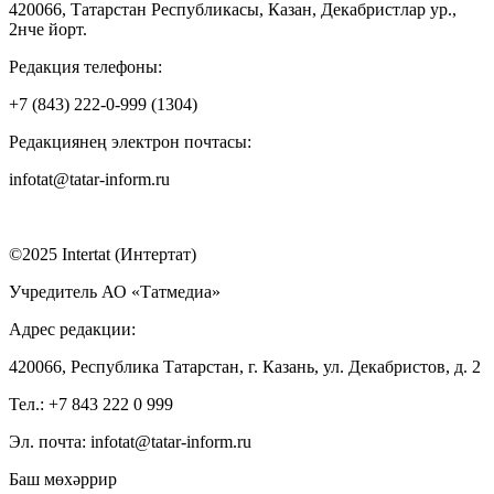
420066, Татарстан Республикасы, Казан, Декабристлар ур.,
2нче йорт.
Редакция телефоны:
+7 (843) 222-0-999 (1304)
Редакциянең электрон почтасы:
infotat@tatar-inform.ru
©2025 Intertat (Интертат)
Учредитель АО «Татмедиа»
Адрес редакции:
420066, Республика Татарстан, г. Казань, ул. Декабристов, д. 2
Тел.: +7 843 222 0 999
Эл. почта: infotat@tatar-inform.ru
Баш мөхәррир