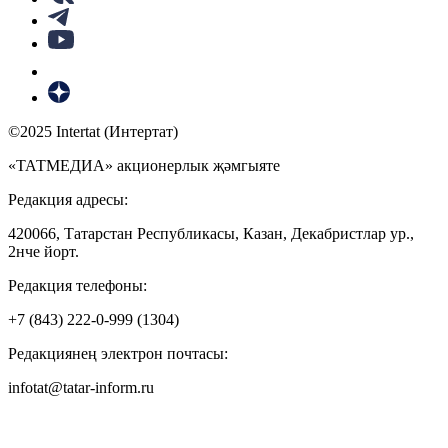
©2025 Intertat (Интертат)
«ТАТМЕДИА» акционерлык җәмгыяте
Редакция адресы:
420066, Татарстан Республикасы, Казан, Декабристлар ур.,
2нче йорт.
Редакция телефоны:
+7 (843) 222-0-999 (1304)
Редакциянең электрон почтасы:
infotat@tatar-inform.ru