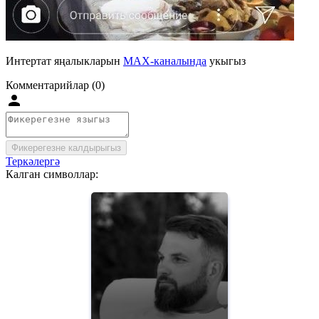
Интертат яңалыкларын
MAX-каналында
укыгыз
Комментарийлар (0)
Фикерегезне калдырыгыз
Теркәлергә
Калган символлар: