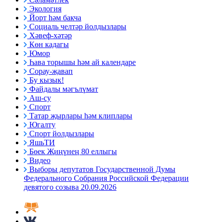
Экология
Йорт һәм бакча
Социаль челтәр йолдызлары
Хәвеф-хәтәр
Көн кадагы
Юмор
Һава торышы һәм ай календаре
Сорау-җавап
Бу кызык!
Файдалы мәгълүмат
Аш-су
Спорт
Татар җырлары һәм клиплары
Югалту
Спорт йолдызлары
ЯшьТИ
Бөек Җиңүнең 80 еллыгы
Видео
Выборы депутатов Государственной Думы
Федерального Собрания Российской Федерации
девятого созыва 20.09.2026