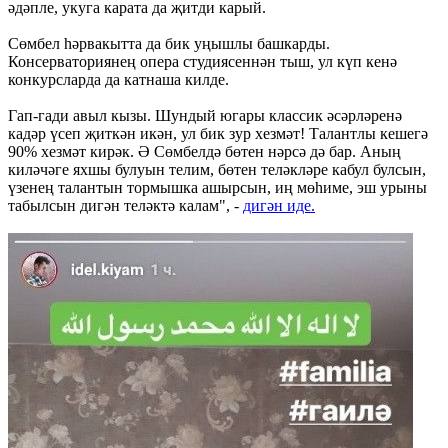
әдәпле, укуга карата да җитди карый.
Сөмбел һәрвакытта да бик уңышлы башкарды.
Консерваториянең опера студиясеннән тыш, ул күп кенә
конкурсларда да катнаша килде.
Гап-гади авыл кызы. Шундый югары классик әсәрләренә
кадәр үсеп җиткән икән, ул бик зур хезмәт! Талантлы кешегә
90% хезмәт кирәк. Ә Сөмбелдә бөтен нәрсә дә бар. Аның
киләчәге яхшы булуын телим, бөтен теләкләре кабул булсын,
үзенең талантын тормышка ашырсын, иң мөһиме, эш урыны
табылсын дигән теләктә калам", -
дигəн иде.