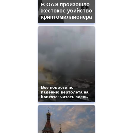
В ОАЭ произошло
жестокое убийство
криптомиллионера
Все новости по
падению вертолета на
Кавказе: читать здесь