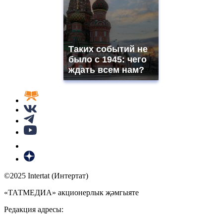
Таких событий не
было с 1945: чего
ждать всем нам?
©2025 Intertat (Интертат)
«ТАТМЕДИА» акционерлык җәмгыяте
Редакция адресы: