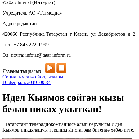
©2025 Intertat (Интертат)
Учредитель АО «Татмедиа»
Адрес редакции:
420066, Республика Татарстан, г. Казань, ул. Декабристов, д. 2
Тел.: +7 843 222 0 999
Эл. почта: infotat@tatar-inform.ru
Язманы тыңлагыз
Социаль челтәр йолдызлары
10 февраль 2019 09:34
Идел Кыямов сөйгəн кызы
белəн никах укыткан!
"Татарстан" телерадиокомпаниясе алып баручысы Идел
Кыямов никахлашуы турында Инстаграм битендə хəбəр итте.