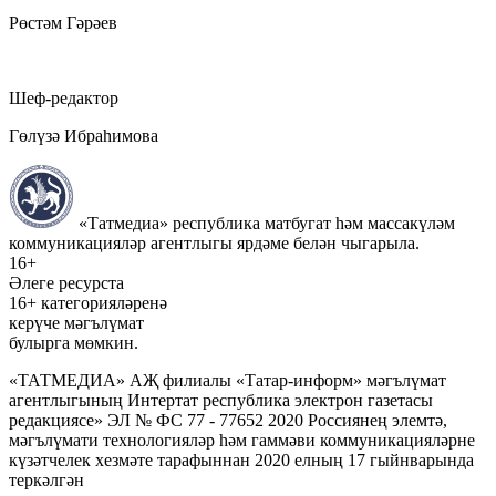
Рөстәм Гәрәев
Шеф-редактор
Гөлүзә Ибраһимова
«Татмедиа» республика матбугат һәм массакүләм
коммуникацияләр агентлыгы ярдәме белән чыгарыла.
16+
Әлеге ресурста
16+ категорияләренә
керүче мәгълүмат
булырга мөмкин.
«ТАТМЕДИА» АҖ филиалы «Татар-информ» мәгълүмат
агентлыгының Интертат республика электрон газетасы
редакциясе» ЭЛ № ФС 77 - 77652 2020 Россиянең элемтә,
мәгълүмати технологияләр һәм гаммәви коммуникацияләрне
күзәтчелек хезмәте тарафыннан 2020 елның 17 гыйнварында
теркәлгән