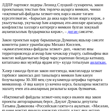
ЛДПР партиясе лидеры Леонид Слуцкий сүзләренчә, закон
проектының текстын бик төрлечә аңларга мөмкин, чөнки
«иҗтимагый-файдалы хезмәт»нең нәрсә икәне тәгаен
күрсәтелмәгән. «Барысын да акка кара белән язарга кирәк, ә
укытучылар, укучылар һәм аларның әти-әниләре арасында
конфликтлы хәлләргә китерергә мөмкин булган хокукый
аңлаешсызлык булдырмаска кирәк», –
дигән
сәясәтче.
Закон проектын карау барышында Думаның яшьләр сәясәте
комитеты рәисе урынбасары Михаил Киселев,
«җәмәгатьчелеккә файдалы хезмәт» дип, «мәктәп яны
территориясендә агачлар һәм чәчәкләр утырту, сыйныфны яки
мәктәп мәйданчыгын берәр чара уңаеннан бизәүдә катнашу,
китапханә яки музейда ярдәм итү» күздә тотылуын
аңлаткан.
Хәзер гамәлдә булган закон нигезендә, мәктәпләрдә хезмәт
тәрбиясе законсыз дип танылырга мөмкин һәм канун
бозучыларны 30-300 мең сум күләмендә штрафка тартырга
мөмкиннәр. Ә яңа канун үз көченә керсә, балаларны мәктәптә
эшләтү өчен ата-аналарның ризалыгы кирәк булмаячак.
«Иҗтимагый файдалы хезмәт»нең нәрсә икәнен яңа закон
проекты авторларының берсе, Дәүләт Думасы депутаты
Татьяна Дьяконова «Российская газета»га аңлаткан. «Мәсәлән,
яз көне мәктәп янында чәчәкләр утырту, класс яки актлар