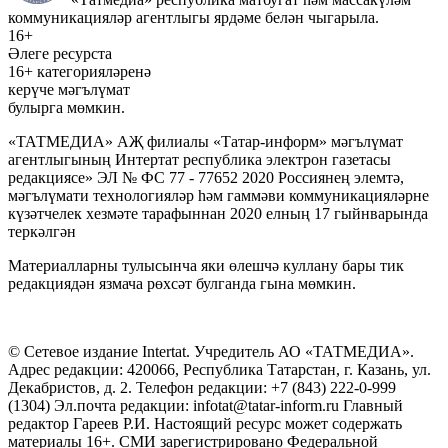
коммуникацияләр агентлыгы ярдәме белән чыгарыла.
16+
Әлеге ресурста
16+ категорияләренә
керүче мәгълүмат
булырга мөмкин.
«ТАТМЕДИА» АҖ филиалы «Татар-информ» мәгълүмат
агентлыгының Интертат республика электрон газетасы
редакциясе» ЭЛ № ФС 77 - 77652 2020 Россиянең элемтә,
мәгълүмати технологияләр һәм гаммәви коммуникацияләрне
күзәтчелек хезмәте тарафыннан 2020 елның 17 гыйнварында
теркәлгән
Материалларны тулысынча яки өлешчә куллану бары тик
редакциядән язмача рөхсәт булганда гына мөмкин.
© Сетевое издание Intertat. Учредитель АО «ТАТМЕДИА».
Адрес редакции: 420066, Республика Татарстан, г. Казань, ул.
Декабристов, д. 2. Телефон редакции: +7 (843) 222-0-999
(1304) Эл.почта редакции: infotat@tatar-inform.ru Главный
редактор Гареев Р.И. Настоящий ресурс может содержать
материалы 16+. СМИ зарегистрировано Федеральной