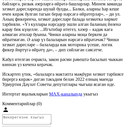
бәйләргә, ризык әзерләргә өйрәтә башларлар. Минем заманда
хезмәт дәресләрендә шулай булды... Бәлки, аларны һәр кеше
өчен кирәк булган тагын берәр нәрсәгә өйрәтерләр», – ди ул.
Аның фикеренчә, хезмәт дәресләре балада хезмәткә хөрмәт
тәрбияли. «Үз куллары нәрсәдер эшли алган баланың йөзенә
карау бик күңелле. ...Игътибар итегез, хәзер – кадак кага
алмаган әтиләр буыны. Чөнки аларны моңа беркем дә
өйрәтмәгән. Ә алар үз балаларын нәрсәгә өйрәтәчәк? Чөнки
хезмәт дәресләре – балаларда вак моторика үсеше, логик
фикер йөртүгә өйрәтү дә», – дип сөйләгән сәясәтче.
Кабул ителгән очракта, закон рәсми рәвештә басылып чыккан
көннән үз көченә керәчәк.
Искәртеп үтик, «балаларга мәктәптә мәҗбүри хезмәт тәрбиясе
бирергә кирәк» дигән тәкъдим белән 2022 елның маенда
Удмуртия Дәүләт Советы депутатлары чыгыш ясаган иде.
Интертат яңалыкларын
MAX-каналында
укыгыз
Комментарийлар (0)