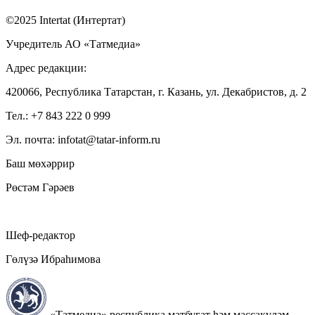
©2025 Intertat (Интертат)
Учредитель АО «Татмедиа»
Адрес редакции:
420066, Республика Татарстан, г. Казань, ул. Декабристов, д. 2
Тел.: +7 843 222 0 999
Эл. почта: infotat@tatar-inform.ru
Баш мөхәррир
Рөстәм Гәрәев
Шеф-редактор
Гөлүзә Ибраһимова
«Татмедиа» республика матбугат һәм массакүләм