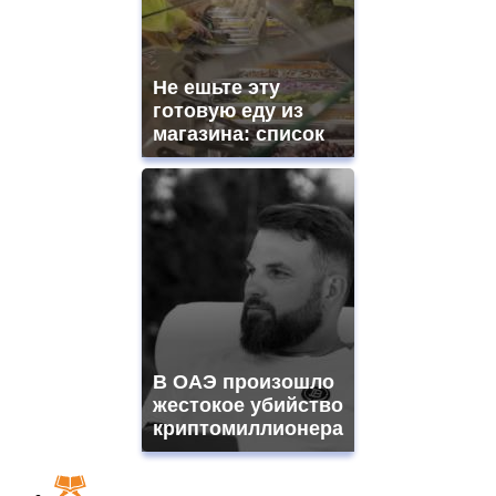
Не ешьте эту
готовую еду из
магазина: список
В ОАЭ произошло
жестокое убийство
криптомиллионера