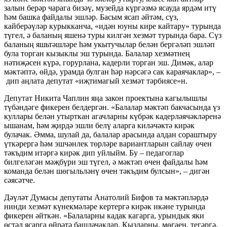
залын берәр чарага бизәү, музейда күргәзмә ясауда ярдәм итү
һәм башка файдалы эшләр. Басым ясап әйтәм, сүз,
кайберәүләр курыкканча, «идән юуны кире кайтару» турында
түгел, ә баланың яшенә туры килгән хезмәт турында бара. Сүз
баланың яшьтәшләре һәм укытучылар белән бергәләп эшләп
була торган кызыклы эш турында. Балалар хезмәтнең
нәтиҗәсен күрә, горурлана, кадерли торган эш. Димәк, алар
мәктәптә, өйдә, урамда булган һәр нәрсәгә сак караячаклар», –
дип аңлата депутат «иҗтимагый хезмәт тәрбиясе»н.
Депутат Никита Чаплин яңа закон проектына кагылышлы
түбәндәге фикерен белдергән. «Балалар мәктәп бакчасында үз
куллары белән утырткан агачларны күбрәк кадерләячәкләренә
ышанам, һәм җирдә эшли белү аларга киләчәктә кирәк
булачак. Әмма, шулай да, балалар арасында алдан сораштыру
үткәрергә һәм эшчәнлек төрләре вариантларын сайлау өчен
тәкъдим итәргә кирәк дип уйлыйм. Бу – педагоглар
билгеләгән мәҗбүри эш түгел, ә мәктәп өчен файдалы һәм
команда белән шөгыльләнү өчен тәкъдим булсын», – дигән
сәясәтче.
Дәүләт Думасы депутаты Анатолий Бифов та мәктәпләрдә
нинди хезмәт күнекмәләре кертергә кирәк икәне турында
фикерен әйткән. «Балаларны кадак кагарга, урындык яки
өстәл ясарга өйрәтә башлачаклар. Кызларны, мөгаен, тегәргә,