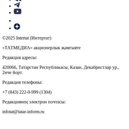
©2025 Intertat (Интертат)
«ТАТМЕДИА» акционерлык җәмгыяте
Редакция адресы:
420066, Татарстан Республикасы, Казан, Декабристлар ур.,
2нче йорт.
Редакция телефоны:
+7 (843) 222-0-999 (1304)
Редакциянең электрон почтасы:
infotat@tatar-inform.ru