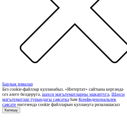
Барлык язмалар
Без cookie-файллар кулланабыз. «Интертат» сайтына кергәндә
сез әлеге белдерүгә,
шәхси мәгълүматларны эшкәртүгә
,
Шәхси
мәгълүматлар турындагы сәясәткә
һәм
Конфиденциальлек
сәясәте
нигезендә cookie файлларын куллануга ризалашасыз
Килешү