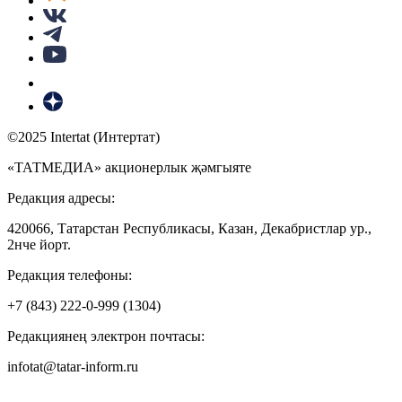
©2025 Intertat (Интертат)
«ТАТМЕДИА» акционерлык җәмгыяте
Редакция адресы:
420066, Татарстан Республикасы, Казан, Декабристлар ур.,
2нче йорт.
Редакция телефоны:
+7 (843) 222-0-999 (1304)
Редакциянең электрон почтасы:
infotat@tatar-inform.ru