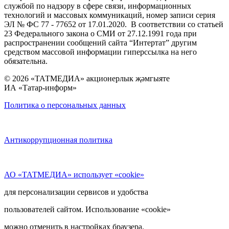
службой по надзору в сфере связи, информационных
технологий и массовых коммуникаций, номер записи серия
ЭЛ № ФС 77 - 77652 от 17.01.2020. В соответствии со статьей
23 Федерального закона о СМИ от 27.12.1991 года при
распространении сообщений сайта “Интертат” другим
средством массовой информации гиперссылка на него
обязательна.
© 2026 «ТАТМЕДИА» акционерлык җәмгыяте
ИА «Татар-информ»
Политика о персональных данных
Антикоррупционная политика
АО «ТАТМЕДИА» использует «cookie»
для персонализации сервисов и удобства
пользователей сайтом. Использование «cookie»
можно отменить в настройках браузера.