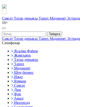
Сәясәт
Татар дөньясы
Тарих
Мәдәният
Эстрада
16+
Табарга
Сәясәт
Татар дөньясы
Тарих
Мәдәният
Эстрада
Сәхифәләр
Ясалма Фәһем
Җәмгыять
Татар дөньясы
Тарих
Мәдәният
Шоу-бизнес
Иҗат
Язмыш
Сәясәт
Дин
Фән
Авыл
Икътисад
Сәламәтлек