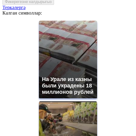
Фикерегезне калдырыгыз
Теркәлергә
Калган символлар:
На Урале из казны
были украдены 18
миллионов рублей