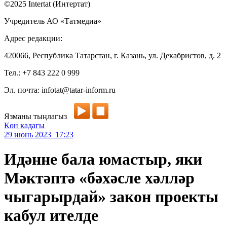
©2025 Intertat (Интертат)
Учредитель АО «Татмедиа»
Адрес редакции:
420066, Республика Татарстан, г. Казань, ул. Декабристов, д. 2
Тел.: +7 843 222 0 999
Эл. почта: infotat@tatar-inform.ru
Язманы тыңлагыз
Көн кадагы
29 июнь 2023 17:23
Идәнне бала юмастыр, яки
Мәктәптә «бәхәсле хәлләр
чыгарырдай» закон проекты
кабул ителде