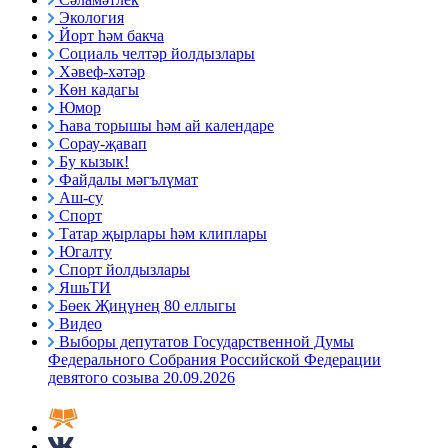
Экология
Йорт һәм бакча
Социаль челтәр йолдызлары
Хәвеф-хәтәр
Көн кадагы
Юмор
Һава торышы һәм ай календаре
Сорау-җавап
Бу кызык!
Файдалы мәгълүмат
Аш-су
Спорт
Татар җырлары һәм клиплары
Югалту
Спорт йолдызлары
ЯшьТИ
Бөек Җиңүнең 80 еллыгы
Видео
Выборы депутатов Государственной Думы
Федерального Собрания Российской Федерации
девятого созыва 20.09.2026