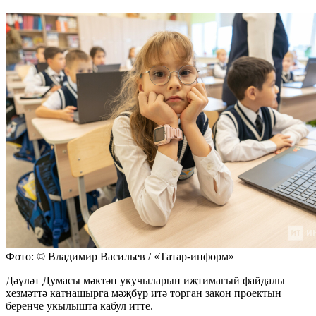
Фото: © Владимир Васильев / «Татар-информ»
Дәүләт Думасы мәктәп укучыларын иҗтимагый файдалы
хезмәттә катнашырга мәҗбүр итә торган закон проектын
беренче укылышта кабул итте.