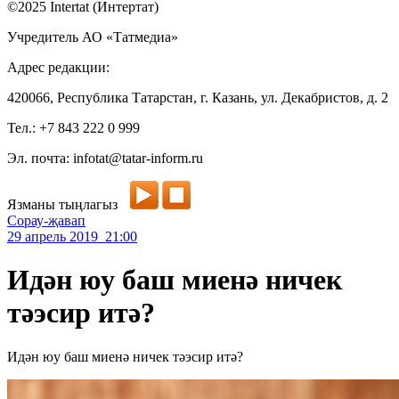
©2025 Intertat (Интертат)
Учредитель АО «Татмедиа»
Адрес редакции:
420066, Республика Татарстан, г. Казань, ул. Декабристов, д. 2
Тел.: +7 843 222 0 999
Эл. почта: infotat@tatar-inform.ru
Язманы тыңлагыз
Сорау-җавап
29 апрель 2019 21:00
Идән юу баш миенә ничек
тәэсир итә?
Идән юу баш миенә ничек тәэсир итә?