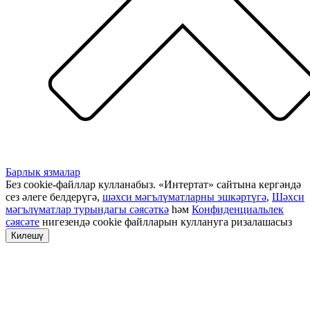
Барлык язмалар
Без cookie-файллар кулланабыз. «Интертат» сайтына кергәндә
сез әлеге белдерүгә,
шәхси мәгълүматларны эшкәртүгә
,
Шәхси
мәгълүматлар турындагы сәясәткә
һәм
Конфиденциальлек
сәясәте
нигезендә cookie файлларын куллануга ризалашасыз
Килешү