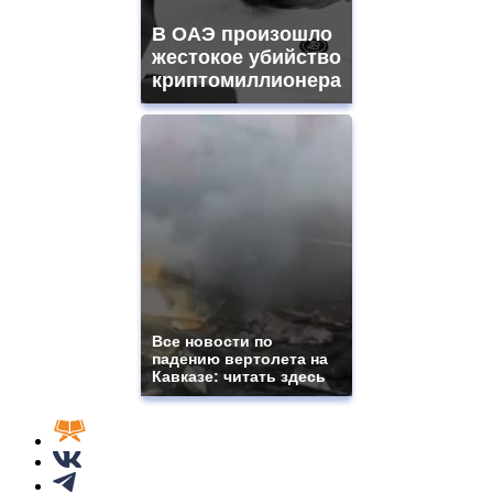
В ОАЭ произошло
жестокое убийство
криптомиллионера
Все новости по
падению вертолета на
Кавказе: читать здесь