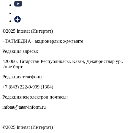
©2025 Intertat (Интертат)
«ТАТМЕДИА» акционерлык җәмгыяте
Редакция адресы:
420066, Татарстан Республикасы, Казан, Декабристлар ур.,
2нче йорт.
Редакция телефоны:
+7 (843) 222-0-999 (1304)
Редакциянең электрон почтасы:
infotat@tatar-inform.ru
©2025 Intertat (Интертат)