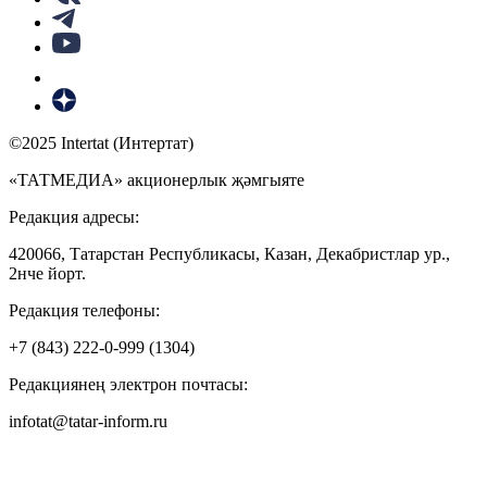
©2025 Intertat (Интертат)
«ТАТМЕДИА» акционерлык җәмгыяте
Редакция адресы:
420066, Татарстан Республикасы, Казан, Декабристлар ур.,
2нче йорт.
Редакция телефоны:
+7 (843) 222-0-999 (1304)
Редакциянең электрон почтасы:
infotat@tatar-inform.ru