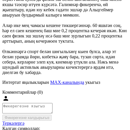
яхшы тәэсир итүен күрсәтә. Галимнәр фикеренчә, өй
җыештыру, идән юу кебек гадәти эшләр дә Альцгеймер
авыруын булдырмый калырга мөмкин.
Алар ике мең чамасы кешене тикшергәннәр. 60 яшьтән соң,
һәр ел саен кешенең баш мие 0,2 процентка кечерәя икән. Көн
саен физик эш эшләү исә баш мие зурлыгын 0,22 процентка
арттырып, аның кечерәюен туктата.
Өлкәннәргә спорт белән шөгыльләнү кыен булса, алар эт
белән урамда йөри, кибеткә җәяү бара, тузан сөртә, идән
себерә, керләрне элеп куя, киемнәр үтүкли ала. Нәкъ менә
шундый активлык авыруларны кичектерергә ярдәм итә,
диелгән бу хәбәрдә.
Интертат яңалыкларын
MAX-каналында
укыгыз
Комментарийлар (0)
Фикерегезне калдырыгыз
Теркәлергә
Калган символлар: