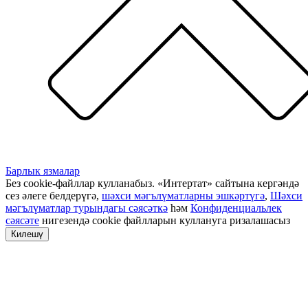
Барлык язмалар
Без cookie-файллар кулланабыз. «Интертат» сайтына кергәндә
сез әлеге белдерүгә,
шәхси мәгълүматларны эшкәртүгә
,
Шәхси
мәгълүматлар турындагы сәясәткә
һәм
Конфиденциальлек
сәясәте
нигезендә cookie файлларын куллануга ризалашасыз
Килешү