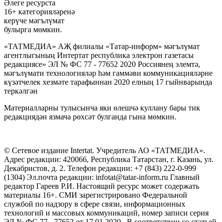
Әлеге ресурста
16+ категорияләренә
керүче мәгълүмат
булырга мөмкин.
«ТАТМЕДИА» АҖ филиалы «Татар-информ» мәгълүмат
агентлыгының Интертат республика электрон газетасы
редакциясе» ЭЛ № ФС 77 - 77652 2020 Россиянең элемтә,
мәгълүмати технологияләр һәм гаммәви коммуникацияләрне
күзәтчелек хезмәте тарафыннан 2020 елның 17 гыйнварында
теркәлгән
Материалларны тулысынча яки өлешчә куллану бары тик
редакциядән язмача рөхсәт булганда гына мөмкин.
© Сетевое издание Intertat. Учредитель АО «ТАТМЕДИА».
Адрес редакции: 420066, Республика Татарстан, г. Казань, ул.
Декабристов, д. 2. Телефон редакции: +7 (843) 222-0-999
(1304) Эл.почта редакции: infotat@tatar-inform.ru Главный
редактор Гареев Р.И. Настоящий ресурс может содержать
материалы 16+. СМИ зарегистрировано Федеральной
службой по надзору в сфере связи, информационных
технологий и массовых коммуникаций, номер записи серия
ЭЛ № ФС 77 - 77652 от 17.01.2020. В соответствии со статьей