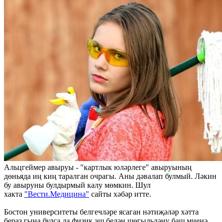
Альцгеймер авыруы - "картлык юләрлеге" авыруының
дөньяда иң киң таралган очрагы. Аны дәвалап булмый. Ләкин
бу авыруны булдырмый калу мөмкин. Шул
хакта
"Вести.Медицина"
сайты хәбәр итте.
Бостон университеты белгечләре ясаган нәтиҗәләр хәтта
бераз гына булса да физик эш белән шөгыльләнү баш миенә