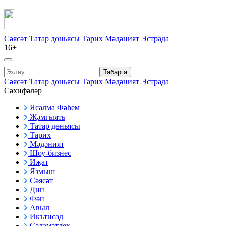
Сәясәт
Татар дөньясы
Тарих
Мәдәният
Эстрада
16+
Табарга
Сәясәт
Татар дөньясы
Тарих
Мәдәният
Эстрада
Сәхифәләр
Ясалма Фәһем
Җәмгыять
Татар дөньясы
Тарих
Мәдәният
Шоу-бизнес
Иҗат
Язмыш
Сәясәт
Дин
Фән
Авыл
Икътисад
Сәламәтлек