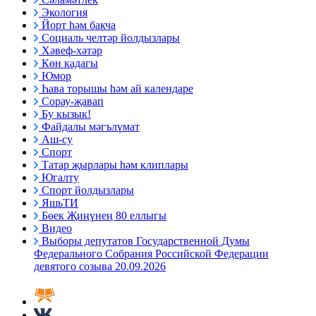
Экология
Йорт һәм бакча
Социаль челтәр йолдызлары
Хәвеф-хәтәр
Көн кадагы
Юмор
Һава торышы һәм ай календаре
Сорау-җавап
Бу кызык!
Файдалы мәгълүмат
Аш-су
Спорт
Татар җырлары һәм клиплары
Югалту
Спорт йолдызлары
ЯшьТИ
Бөек Җиңүнең 80 еллыгы
Видео
Выборы депутатов Государственной Думы
Федерального Собрания Российской Федерации
девятого созыва 20.09.2026