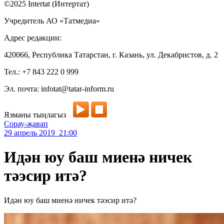
©2025 Intertat (Интертат)
Учредитель АО «Татмедиа»
Адрес редакции:
420066, Республика Татарстан, г. Казань, ул. Декабристов, д. 2
Тел.: +7 843 222 0 999
Эл. почта: infotat@tatar-inform.ru
Язманы тыңлагыз
Сорау-җавап
29 апрель 2019 21:00
Идән юу баш миенә ничек
тәэсир итә?
Идән юу баш миенә ничек тәэсир итә?