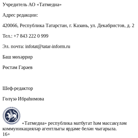
Учредитель АО «Татмедиа»
Адрес редакции:
420066, Республика Татарстан, г. Казань, ул. Декабристов, д. 2
Тел.: +7 843 222 0 999
Эл. почта: infotat@tatar-inform.ru
Баш мөхәррир
Рөстәм Гәрәев
Шеф-редактор
Гөлүзә Ибраһимова
«Татмедиа» республика матбугат һәм массакүләм
коммуникацияләр агентлыгы ярдәме белән чыгарыла.
16+