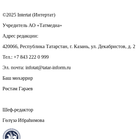
©2025 Intertat (Интертат)
Учредитель АО «Татмедиа»
Адрес редакции:
420066, Республика Татарстан, г. Казань, ул. Декабристов, д. 2
Тел.: +7 843 222 0 999
Эл. почта: infotat@tatar-inform.ru
Баш мөхәррир
Рөстәм Гәрәев
Шеф-редактор
Гөлүзә Ибраһимова