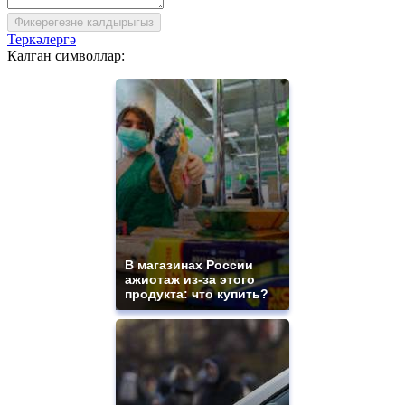
Фикерегезне калдырыгыз
Теркәлергә
Калган символлар:
В магазинах России
ажиотаж из-за этого
продукта: что купить?