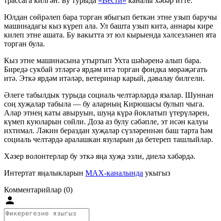
трассага килгән. Бу турыда
«Вести»
каналы хәбәр итте.
Юлдан сөйрәлеп бара торган ябыгып беткән этне узып баручы
машинадагы кыз күреп ала. Ул башта узып китә, аннары кире
килеп этне ашата. Бу вакытта эт юл кырыенда хәлсезләнеп ята
торган була.
Кыз этне машинасына утыртып Ухта шәһәренә алып бара.
Биредә сукбай этләргә ярдәм итә торган фондка мөрәҗәгать
итә. Эткә ярдәм итәләр, ветеринар карый, дәвалау билгели.
Әлеге табылдык турыда социаль челтәрләрдә язалар. Шуннан
соң хуҗалар табыла — бу аларның Кирюшасы булып чыга.
Алар этнең каты авыруын, шуңа күрә йоклатып үтерүләрен,
күмеп куюларын сөйли. Доза аз булу сәбәпле, эт исән калуы
ихтимал. Ләкин бераздан хуҗалар сүзләреннән баш тарта һәм
социаль челтәрдә аралашкан язуларын да бетереп ташлыйлар.
Хәзер волонтерлар бу эткә яңа хуҗа эзли, диелә хәбәрдә.
Интертат яңалыкларын
MAX-каналында
укыгыз
Комментарийлар (0)