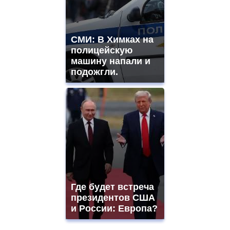
СМИ: В Химках на
полицейскую
машину напали и
подожгли.
Где будет встреча
президентов США
и России: Европа?