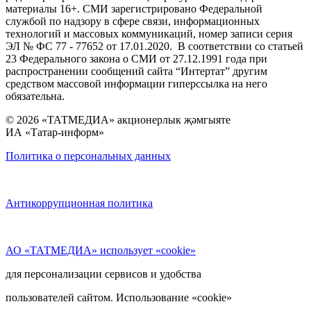
материалы 16+. СМИ зарегистрировано Федеральной
службой по надзору в сфере связи, информационных
технологий и массовых коммуникаций, номер записи серия
ЭЛ № ФС 77 - 77652 от 17.01.2020. В соответствии со статьей
23 Федерального закона о СМИ от 27.12.1991 года при
распространении сообщений сайта “Интертат” другим
средством массовой информации гиперссылка на него
обязательна.
© 2026 «ТАТМЕДИА» акционерлык җәмгыяте
ИА «Татар-информ»
Политика о персональных данных
Антикоррупционная политика
АО «ТАТМЕДИА» использует «cookie»
для персонализации сервисов и удобства
пользователей сайтом. Использование «cookie»