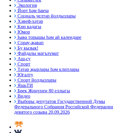
Экология
Йорт һәм бакча
Социаль челтәр йолдызлары
Хәвеф-хәтәр
Көн кадагы
Юмор
Һава торышы һәм ай календаре
Сорау-җавап
Бу кызык!
Файдалы мәгълүмат
Аш-су
Спорт
Татар җырлары һәм клиплары
Югалту
Спорт йолдызлары
ЯшьТИ
Бөек Җиңүнең 80 еллыгы
Видео
Выборы депутатов Государственной Думы
Федерального Собрания Российской Федерации
девятого созыва 20.09.2026