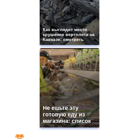
Как выглядит место
крушение вертолета на
Кавказе: смотреть
Не ешьте эту
готовую еду из
магазина: список