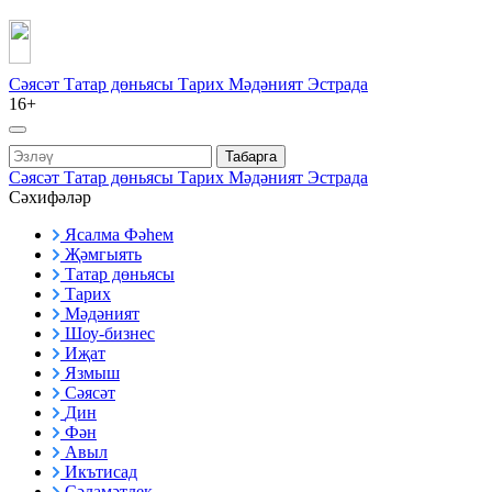
Сәясәт
Татар дөньясы
Тарих
Мәдәният
Эстрада
16+
Табарга
Сәясәт
Татар дөньясы
Тарих
Мәдәният
Эстрада
Сәхифәләр
Ясалма Фәһем
Җәмгыять
Татар дөньясы
Тарих
Мәдәният
Шоу-бизнес
Иҗат
Язмыш
Сәясәт
Дин
Фән
Авыл
Икътисад
Сәламәтлек