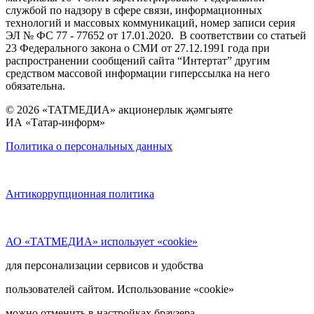
службой по надзору в сфере связи, информационных
технологий и массовых коммуникаций, номер записи серия
ЭЛ № ФС 77 - 77652 от 17.01.2020. В соответствии со статьей
23 Федерального закона о СМИ от 27.12.1991 года при
распространении сообщений сайта “Интертат” другим
средством массовой информации гиперссылка на него
обязательна.
© 2026 «ТАТМЕДИА» акционерлык җәмгыяте
ИА «Татар-информ»
Политика о персональных данных
Антикоррупционная политика
АО «ТАТМЕДИА» использует «cookie»
для персонализации сервисов и удобства
пользователей сайтом. Использование «cookie»
можно отменить в настройках браузера.