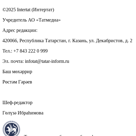
©2025 Intertat (Интертат)
Учредитель АО «Татмедиа»
Адрес редакции:
420066, Республика Татарстан, г. Казань, ул. Декабристов, д. 2
Тел.: +7 843 222 0 999
Эл. почта: infotat@tatar-inform.ru
Баш мөхәррир
Рөстәм Гәрәев
Шеф-редактор
Гөлүзә Ибраһимова