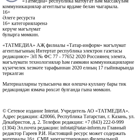
«Татмедиа» республика матбугат һәм массакүләм
коммуникацияләр агентлыгы ярдәме белән чыгарыла.
16+
Әлеге ресурста
16+ категорияләренә
керүче мәгълүмат
булырга мөмкин.
«ТАТМЕДИА» АҖ филиалы «Татар-информ» мәгълүмат
агентлыгының Интертат республика электрон газетасы
редакциясе» ЭЛ № ФС 77 - 77652 2020 Россиянең элемтә,
мәгълүмати технологияләр һәм гаммәви коммуникацияләрне
күзәтчелек хезмәте тарафыннан 2020 елның 17 гыйнварында
теркәлгән
Материалларны тулысынча яки өлешчә куллану бары тик
редакциядән язмача рөхсәт булганда гына мөмкин.
© Сетевое издание Intertat. Учредитель АО «ТАТМЕДИА».
Адрес редакции: 420066, Республика Татарстан, г. Казань, ул.
Декабристов, д. 2. Телефон редакции: +7 (843) 222-0-999
(1304) Эл.почта редакции: infotat@tatar-inform.ru Главный
редактор Гареев Р.И. Настоящий ресурс может содержать
материалы 16+. СМИ зарегистрировано Федеральной