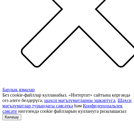
Барлык язмалар
Без cookie-файллар кулланабыз. «Интертат» сайтына кергәндә
сез әлеге белдерүгә,
шәхси мәгълүматларны эшкәртүгә
,
Шәхси
мәгълүматлар турындагы сәясәткә
һәм
Конфиденциальлек
сәясәте
нигезендә cookie файлларын куллануга ризалашасыз
Килешү