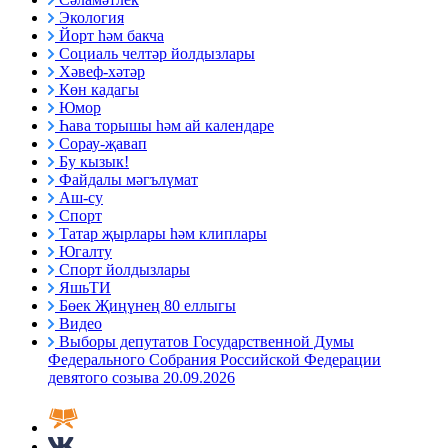
Экология
Йорт һәм бакча
Социаль челтәр йолдызлары
Хәвеф-хәтәр
Көн кадагы
Юмор
Һава торышы һәм ай календаре
Сорау-җавап
Бу кызык!
Файдалы мәгълүмат
Аш-су
Спорт
Татар җырлары һәм клиплары
Югалту
Спорт йолдызлары
ЯшьТИ
Бөек Җиңүнең 80 еллыгы
Видео
Выборы депутатов Государственной Думы
Федерального Собрания Российской Федерации
девятого созыва 20.09.2026