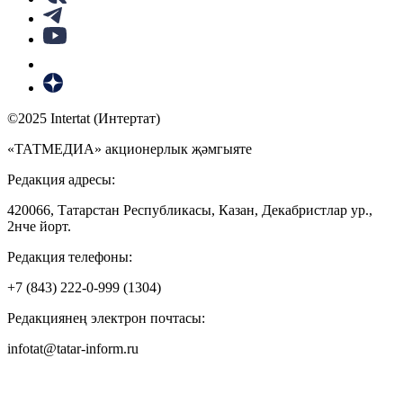
©2025 Intertat (Интертат)
«ТАТМЕДИА» акционерлык җәмгыяте
Редакция адресы:
420066, Татарстан Республикасы, Казан, Декабристлар ур.,
2нче йорт.
Редакция телефоны:
+7 (843) 222-0-999 (1304)
Редакциянең электрон почтасы:
infotat@tatar-inform.ru