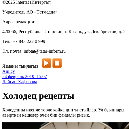
©2025 Intertat (Интертат)
Учредитель АО «Татмедиа»
Адрес редакции:
420066, Республика Татарстан, г. Казань, ул. Декабристов, д. 2
Тел.: +7 843 222 0 999
Эл. почта: infotat@tatar-inform.ru
Язманы тыңлагыз
Аш-су
24 февраль 2019 15:07
Ләйсән Хафизова
Холодец рецепты
Холодецны икенче төрле койка дип тә атыйлар. Ул буыннары
авырткан кешеләр өчен бик файдалы ризык.