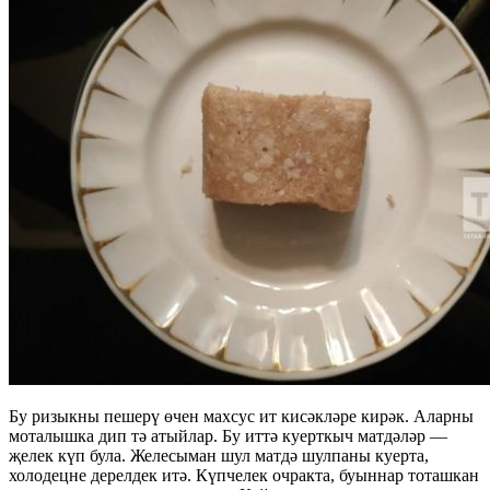
Бу ризыкны пешерү өчен махсус ит кисәкләре кирәк. Аларны
моталышка дип тә атыйлар. Бу иттә куерткыч матдәләр —
җелек күп була. Желесыман шул матдә шулпаны куерта,
холодецне дерелдек итә. Күпчелек очракта, буыннар тоташкан