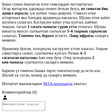
Бераз суына башлаган итне сөякләрдән чистартыгыз.
Әгәр җитәрлек дәрәҗәдә пешеп беткән булса,
ит сөяктән бик
җиңел аерыла
, үзе кубып төшә диярлек. Сөяксез итне
иттарткыч яки блендер ярдәмендә ваклагыз. Шушы итне кабат
шулпага салыгыз. Кәстрүлне кабат утка куегыз, кайнап
чыккач, тагын
1 сәгать чамасы сүрән утта
тотыгыз. Шушы
вакытта махсус сыткычтан сытылган
5–6 тырнак сарымсак
салыгыз.
Тәменчә тоз, борыч
өстәгез.
Лавр яфрагы
салырга
мөмкин.
Ярымәзер булгач, холодецлы кәстрүлне уттан алыгыз. Аерым
савытларга салып, суыткычка куегыз. Ризык
4–5
сәгатьтән катылан
а һәм әзер була. Әзер холодецны
2
көн чамасы
суыткычта сакларга мөмкин.
Һәркем үз тәменчә башка төрле тәмләткечләр дә өсти ала.
Шулай ук суган, кишер дә салырга мөмкин.
Интертат яңалыкларын
MAX-каналында
укыгыз
Комментарийлар (0)