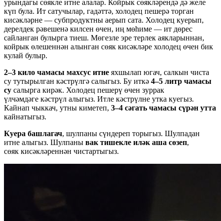
урындагы сөякле итне алалар. Койрык сөякләрендә дә желе
күп була. Ит сатучылар, гадәттә, холодец пешерә торган
кисәкләрне — субпродуктны аерып сата. Холодец куерып,
дерелдек рәвешенә килсен өчен, иң мөһиме — ит дөрес
сайланган булырга тиеш. Мөгезле эре терлек аякларыннан,
койрык өлешеннән алынган сөяк кисәкләре холодец өчен бик
кулай булыр.
2–3 кило
чамасы махсус итне
яхшылап югач, салкын чиста
су тутырылган кәстрүлгә салыгыз. Бу иткә
4–5 литр чамасы
су
салырга кирәк. Холодец пешерү өчен зуррак
үлчәмдәге кәстрүл алыгыз. Итле кәстрүлне утка куегыз.
Кайнап чыккач, утны киметеп,
3–4 сәгать чамасы сүрән утта
кайнатыгыз.
Куера башлагач
, шулпаны сүндереп торыгыз. Шулпадан
итне алыгыз. Шулпаны
вак тишекле иләк аша сөзеп
,
сөяк кисәкләреннән чистартыгыз.