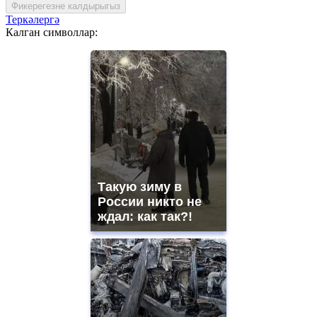
Фикерегезне калдырыгыз
Теркәлергә
Калган символлар:
Такую зиму в
России никто не
ждал: как так?!