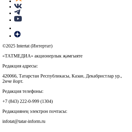
©2025 Intertat (Интертат)
«ТАТМЕДИА» акционерлык җәмгыяте
Редакция адресы:
420066, Татарстан Республикасы, Казан, Декабристлар ур.,
2нче йорт.
Редакция телефоны:
+7 (843) 222-0-999 (1304)
Редакциянең электрон почтасы:
infotat@tatar-inform.ru