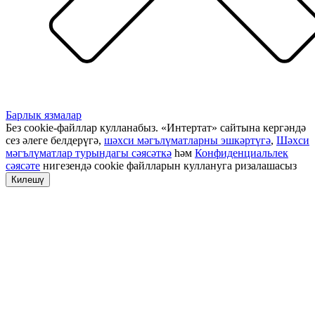
Барлык язмалар
Без cookie-файллар кулланабыз. «Интертат» сайтына кергәндә
сез әлеге белдерүгә,
шәхси мәгълүматларны эшкәртүгә
,
Шәхси
мәгълүматлар турындагы сәясәткә
һәм
Конфиденциальлек
сәясәте
нигезендә cookie файлларын куллануга ризалашасыз
Килешү