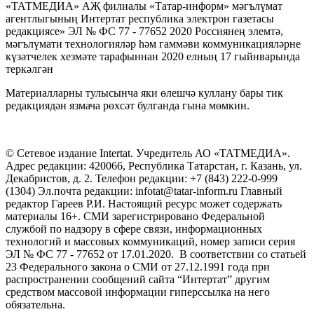
«ТАТМЕДИА» АҖ филиалы «Татар-информ» мәгълүмат
агентлыгының Интертат республика электрон газетасы
редакциясе» ЭЛ № ФС 77 - 77652 2020 Россиянең элемтә,
мәгълүмати технологияләр һәм гаммәви коммуникацияләрне
күзәтчелек хезмәте тарафыннан 2020 елның 17 гыйнварында
теркәлгән
Материалларны тулысынча яки өлешчә куллану бары тик
редакциядән язмача рөхсәт булганда гына мөмкин.
© Сетевое издание Intertat. Учредитель АО «ТАТМЕДИА».
Адрес редакции: 420066, Республика Татарстан, г. Казань, ул.
Декабристов, д. 2. Телефон редакции: +7 (843) 222-0-999
(1304) Эл.почта редакции: infotat@tatar-inform.ru Главный
редактор Гареев Р.И. Настоящий ресурс может содержать
материалы 16+. СМИ зарегистрировано Федеральной
службой по надзору в сфере связи, информационных
технологий и массовых коммуникаций, номер записи серия
ЭЛ № ФС 77 - 77652 от 17.01.2020. В соответствии со статьей
23 Федерального закона о СМИ от 27.12.1991 года при
распространении сообщений сайта “Интертат” другим
средством массовой информации гиперссылка на него
обязательна.