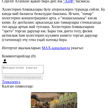
Сергей Агапкин җавап бирә дип яза
"АиФ"
басмасы.
Холестерин бляшкалары булу атеросклероз турында сөйли. Бу
канда май балансы бозылудан башлана. Ягъни, "начар"
холестерин концентрациясе арта, ә "яхшысыныкы" кисәк
кими. Бу дисбаланс аркасында кан тамырлары стенкасында
тиз арада артык май туплана. Холестерин бляшкаларын
"эретә" торган дарулар юк. Бары тик диета тоту, физик
активлык һәм холестерин күләмен киметә торган дарулар
(статиннар) эчү генә уңай нәтиҗә бирә.
Интертат яңалыкларын
MAX-каналында
укыгыз
Комментарийлар (0)
Фикерегезне калдырыгыз
Теркәлергә
Калган символлар: