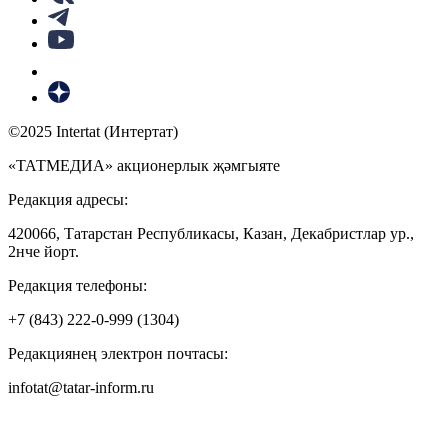
©2025 Intertat (Интертат)
«ТАТМЕДИА» акционерлык җәмгыяте
Редакция адресы:
420066, Татарстан Республикасы, Казан, Декабристлар ур.,
2нче йорт.
Редакция телефоны:
+7 (843) 222-0-999 (1304)
Редакциянең электрон почтасы:
infotat@tatar-inform.ru