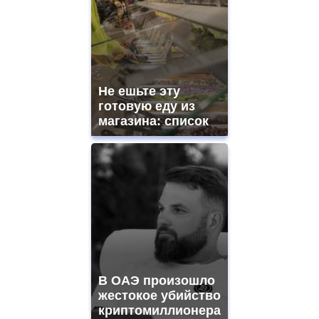
Не ешьте эту
готовую еду из
магазина: список
В ОАЭ произошло
жестокое убийство
криптомиллионера