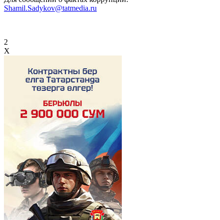
Shamil.Sadykov@tatmedia.ru
2
X