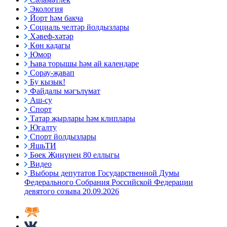
Экология
Йорт һәм бакча
Социаль челтәр йолдызлары
Хәвеф-хәтәр
Көн кадагы
Юмор
Һава торышы һәм ай календаре
Сорау-җавап
Бу кызык!
Файдалы мәгълүмат
Аш-су
Спорт
Татар җырлары һәм клиплары
Югалту
Спорт йолдызлары
ЯшьТИ
Бөек Җиңүнең 80 еллыгы
Видео
Выборы депутатов Государственной Думы
Федерального Собрания Российской Федерации
девятого созыва 20.09.2026