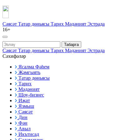
Сәясәт
Татар дөньясы
Тарих
Мәдәният
Эстрада
16+
Табарга
Сәясәт
Татар дөньясы
Тарих
Мәдәният
Эстрада
Сәхифәләр
Ясалма Фәһем
Җәмгыять
Татар дөньясы
Тарих
Мәдәният
Шоу-бизнес
Иҗат
Язмыш
Сәясәт
Дин
Фән
Авыл
Икътисад
Сәламәтлек