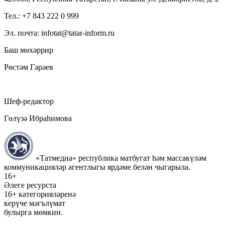
Тел.: +7 843 222 0 999
Эл. почта: infotat@tatar-inform.ru
Баш мөхәррир
Рөстәм Гәрәев
Шеф-редактор
Гөлүзә Ибраһимова
«Татмедиа» республика матбугат һәм массакүләм
коммуникацияләр агентлыгы ярдәме белән чыгарыла.
16+
Әлеге ресурста
16+ категорияләренә
керүче мәгълүмат
булырга мөмкин.