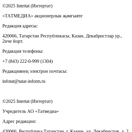
©2025 Intertat (Интертат)
«ТАТМЕДИА» акционерлык җәмгыяте
Редакция адресы:
420066, Татарстан Республикасы, Казан, Декабристлар ур.,
2нче йорт.
Редакция телефоны:
+7 (843) 222-0-999 (1304)
Редакциянең электрон почтасы:
infotat@tatar-inform.ru
©2025 Intertat (Интертат)
Учредитель АО «Татмедиа»
Адрес редакции:
420066, Республика Татарстан, г. Казань, ул. Декабристов, д. 2