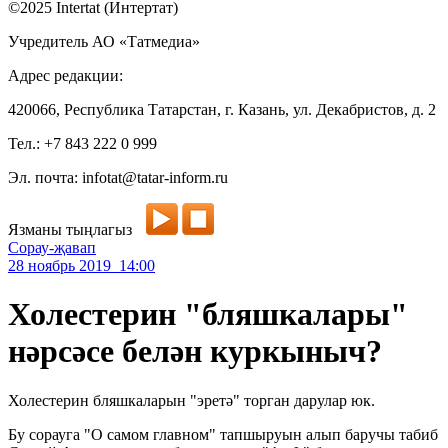
©2025 Intertat (Интертат)
Учредитель АО «Татмедиа»
Адрес редакции:
420066, Республика Татарстан, г. Казань, ул. Декабристов, д. 2
Тел.: +7 843 222 0 999
Эл. почта: infotat@tatar-inform.ru
Язманы тыңлагыз
Сорау-җавап
28 ноябрь 2019 14:00
Холестерин "бляшкалары"
нәрсәсе белән куркыныч?
Холестерин бляшкаларын "эретә" торган дарулар юк.
Бу сорауга "О самом главном" тапшыруын алып баручы табиб