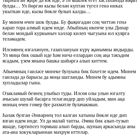
тырналган җире дә юк иде, ә 18 яшьлек егет хастаханәдә вафат
булды… Ул йөргән кызы белән күптән түгел генә никах
укыткан иде, кызы йөкле булып калды…
Бу минем өчен шок булды. Бу фаҗигадән соң читтән генә
карап тора алмый идем инде. Абыйның икенче улы Динар
белән мондый куркыныч хәлләр килеп чыгуына юл куярга
теләмәдем.
Илсөянең өзгәләнүен, газаплануын күрү җанымны яндырды.
Ул миңа бик ошый иде һәм ничә еллардан соң аңа тәкъдим
ясадым, үзем янына башка шәһәргә алып киттем.
Абыемның гаиләсе минеке булуына бик бәхетле идем. Минем
гаиләдә дә барысы да моңа шатланды. Минем бу адымны
хупладылар гына.
Озакламый безнең улыбыз туды. Илсөя олы улын югалту
ачысын шулай басарга теләгәндер дип уйладым, мин аңа
моның өчен гомер буе рәхмәтле булачакмын.
Һәлак булган Әнвәрнең тол калган хатыны йөкле иде дип
язган идем инде. Ул да малай тапты. Әмма бик азып-тузып
яшәде, тәртипсез тормыш алып барды, шуның аркасында аны
ата-ана хокукларыннан мәхрүм иттеләр.