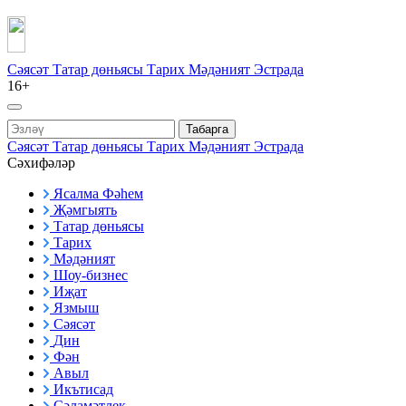
Сәясәт
Татар дөньясы
Тарих
Мәдәният
Эстрада
16+
Табарга
Сәясәт
Татар дөньясы
Тарих
Мәдәният
Эстрада
Сәхифәләр
Ясалма Фәһем
Җәмгыять
Татар дөньясы
Тарих
Мәдәният
Шоу-бизнес
Иҗат
Язмыш
Сәясәт
Дин
Фән
Авыл
Икътисад
Сәламәтлек