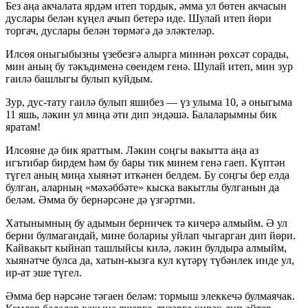
Без аңа акчалата ярдәм итеп тордык, әмма ул бөтен акчасын
дуслары белән күңел ачып бетерә иде. Шулай итеп йөри
торгач, дуслары белән төрмәгә дә эләктеләр.
Илсөя оныгыбызны үзебезгә алырга миннән рөхсәт сорады,
мин аның бу тәкъдименә сөендем генә. Шулай итеп, мин зур
гаилә башлыгы булып куйдым.
Зур, дус-тату гаилә булып яшибез — үз улыма 10, ә оныгыма
11 яшь, ләкин ул миңа әти дип эндәшә. Балаларымны бик
яратам!
Илсөяне дә бик яраттым. Ләкин соңгы вакытта аңа аз
игътибар бирдем һәм бу бары тик минем генә гаеп. Күптән
түгел аның миңа хыянәт иткәнен белдем. Бу соңгы бер елда
булган, аларның «мәхәббәте» кыска вакытлы булганын да
беләм. Әмма бу бернәрсәне дә үзгәртми.
Хатынымның бу адымын берничек тә кичерә алмыйм. Ә ул
берни булмагандай, мине боларны уйлап чыгарган дип йөри.
Кайвакыт кыйнап ташлыйсы килә, ләкин булдыра алмыйм,
хыянәтче булса да, хатын-кызга кул күтәрү түбәнлек инде ул,
ир-ат эше түгел.
Әмма бер нәрсәне тәгаен беләм: тормыш элеккечә булмаячак.