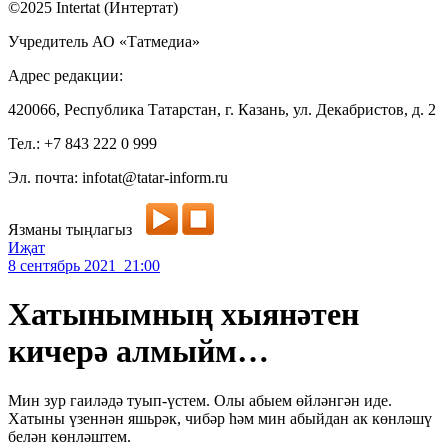
©2025 Intertat (Интертат)
Учредитель АО «Татмедиа»
Адрес редакции:
420066, Республика Татарстан, г. Казань, ул. Декабристов, д. 2
Тел.: +7 843 222 0 999
Эл. почта: infotat@tatar-inform.ru
Язманы тыңлагыз
Иҗат
8 сентябрь 2021 21:00
Хатынымның хыянәтен
кичерә алмыйм…
Мин зур гаиләдә туып-үстем. Олы абыем өйләнгән иде.
Хатыны үзеннән яшьрәк, чибәр һәм мин абыйдан ак көнләшү
белән көнләштем.