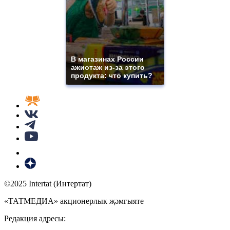
В магазинах России
ажиотаж из-за этого
продукта: что купить?
©2025 Intertat (Интертат)
«ТАТМЕДИА» акционерлык җәмгыяте
Редакция адресы: