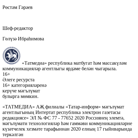
Рөстәм Гәрәев
Шеф-редактор
Гөлүзә Ибраһимова
«Татмедиа» республика матбугат һәм массакүләм
коммуникацияләр агентлыгы ярдәме белән чыгарыла.
16+
Әлеге ресурста
16+ категорияләренә
керүче мәгълүмат
булырга мөмкин.
«ТАТМЕДИА» АҖ филиалы «Татар-информ» мәгълүмат
агентлыгының Интертат республика электрон газетасы
редакциясе» ЭЛ № ФС 77 - 77652 2020 Россиянең элемтә,
мәгълүмати технологияләр һәм гаммәви коммуникацияләрне
күзәтчелек хезмәте тарафыннан 2020 елның 17 гыйнварында
теркәлгән