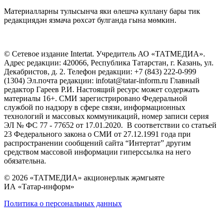
Материалларны тулысынча яки өлешчә куллану бары тик
редакциядән язмача рөхсәт булганда гына мөмкин.
© Сетевое издание Intertat. Учредитель АО «ТАТМЕДИА».
Адрес редакции: 420066, Республика Татарстан, г. Казань, ул.
Декабристов, д. 2. Телефон редакции: +7 (843) 222-0-999
(1304) Эл.почта редакции: infotat@tatar-inform.ru Главный
редактор Гареев Р.И. Настоящий ресурс может содержать
материалы 16+. СМИ зарегистрировано Федеральной
службой по надзору в сфере связи, информационных
технологий и массовых коммуникаций, номер записи серия
ЭЛ № ФС 77 - 77652 от 17.01.2020. В соответствии со статьей
23 Федерального закона о СМИ от 27.12.1991 года при
распространении сообщений сайта “Интертат” другим
средством массовой информации гиперссылка на него
обязательна.
© 2026 «ТАТМЕДИА» акционерлык җәмгыяте
ИА «Татар-информ»
Политика о персональных данных