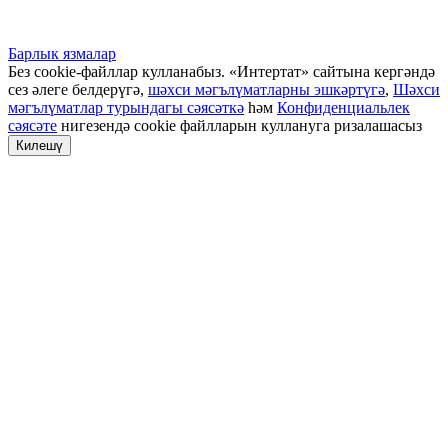
Барлык язмалар
Без cookie-файллар кулланабыз. «Интертат» сайтына кергәндә
сез әлеге белдерүгә,
шәхси мәгълүматларны эшкәртүгә
,
Шәхси
мәгълүматлар турындагы сәясәткә
һәм
Конфиденциальлек
сәясәте
нигезендә cookie файлларын куллануга ризалашасыз
Килешү