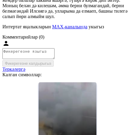
Кемдер балалар хакына яшәргә, түзәргә кирәк дип әйтер.
Моның белән дә килешәм, әмма берни булмагандай, берни
белмәгәндәй Илсөягә дә, улларыма да елмаеп, башны тилегә
салып йөри алмыйм шул.
Интертат яңалыкларын
MAX-каналында
укыгыз
Комментарийлар (0)
Фикерегезне калдырыгыз
Теркәлергә
Калган символлар: