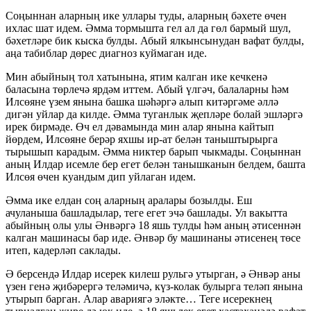
Соңыннан аларның ике уллары туды, аларның бәхете өчен
ихлас шат идем. Әмма тормышта гел ал да гөл бармый шул,
бәхетләре бик кыска булды. Абый ялкынсынудан вафат булды,
аңа табиблар дөрес диагноз куймаган иде.
Мин абыйның тол хатынына, ятим калган ике кечкенә
баласына төрлечә ярдәм иттем. Абый үлгәч, балаларны һәм
Илсөяне үзем янына башка шәһәргә алып китәргәме әллә
дигән уйлар да килде. Әмма туганлык җепләре болай эшләргә
ирек бирмәде. Өч ел дәвамында мин алар янына кайтып
йөрдем, Илсөяне берәр яхшы ир-ат белән таныштырырга
тырышып карадым. Әмма никтер барып чыкмады. Соңыннан
аның Илдар исемле бер егет белән танышканын белдем, башта
Илсөя өчен куандым дип уйлаган идем.
Әмма ике елдан соң аларның аралары бозылды. Еш
ачуланыша башладылар, теге егет эчә башлады. Ул вакытта
абыйның олы улы Әнвәргә 18 яшь тулды һәм аның әтисеннән
калган машинасы бар иде. Әнвәр бу машинаны әтисенең төсе
итеп, кадерләп саклады.
Ә берсендә Илдар исерек килеш рульгә утырган, ә Әнвәр аны
үзен генә җибәрергә теләмичә, күз-колак булырга теләп янына
утырып барган. Алар авариягә эләкте… Теге исерекнең