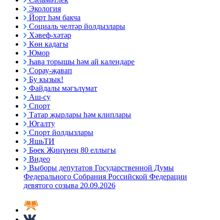
Экология
Йорт һәм бакча
Социаль челтәр йолдызлары
Хәвеф-хәтәр
Көн кадагы
Юмор
Һава торышы һәм ай календаре
Сорау-җавап
Бу кызык!
Файдалы мәгълүмат
Аш-су
Спорт
Татар җырлары һәм клиплары
Югалту
Спорт йолдызлары
ЯшьТИ
Бөек Җиңүнең 80 еллыгы
Видео
Выборы депутатов Государственной Думы
Федерального Собрания Российской Федерации
девятого созыва 20.09.2026