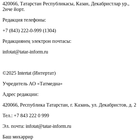
420066, Татарстан Республикасы, Казан, Декабристлар ур.,
2нче йорт.
Редакция телефоны:
+7 (843) 222-0-999 (1304)
Редакциянең электрон почтасы:
infotat@tatar-inform.ru
©2025 Intertat (Интертат)
Учредитель АО «Татмедиа»
Адрес редакции:
420066, Республика Татарстан, г. Казань, ул. Декабристов, д. 2
Тел.: +7 843 222 0 999
Эл. почта: infotat@tatar-inform.ru
Баш мөхәррир