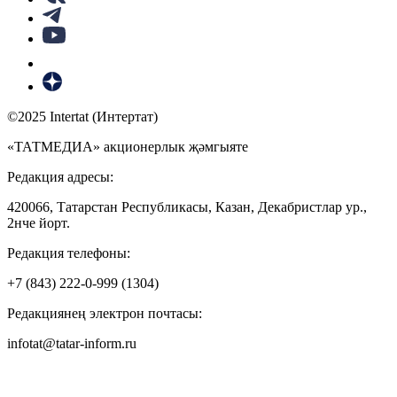
©2025 Intertat (Интертат)
«ТАТМЕДИА» акционерлык җәмгыяте
Редакция адресы:
420066, Татарстан Республикасы, Казан, Декабристлар ур.,
2нче йорт.
Редакция телефоны:
+7 (843) 222-0-999 (1304)
Редакциянең электрон почтасы:
infotat@tatar-inform.ru