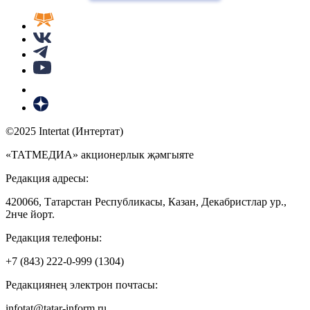
©2025 Intertat (Интертат)
«ТАТМЕДИА» акционерлык җәмгыяте
Редакция адресы:
420066, Татарстан Республикасы, Казан, Декабристлар ур.,
2нче йорт.
Редакция телефоны:
+7 (843) 222-0-999 (1304)
Редакциянең электрон почтасы:
infotat@tatar-inform.ru