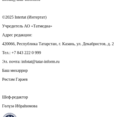
©2025 Intertat (Интертат)
Учредитель АО «Татмедиа»
Адрес редакции:
420066, Республика Татарстан, г. Казань, ул. Декабристов, д. 2
Тел.: +7 843 222 0 999
Эл. почта: infotat@tatar-inform.ru
Баш мөхәррир
Рөстәм Гәрәев
Шеф-редактор
Гөлүзә Ибраһимова