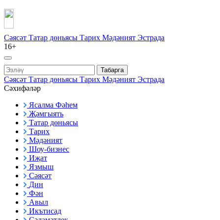
Сәясәт
Татар дөньясы
Тарих
Мәдәният
Эстрада
16+
Табарга
Сәясәт
Татар дөньясы
Тарих
Мәдәният
Эстрада
Сәхифәләр
Ясалма Фәһем
Җәмгыять
Татар дөньясы
Тарих
Мәдәният
Шоу-бизнес
Иҗат
Язмыш
Сәясәт
Дин
Фән
Авыл
Икътисад
Сәламәтлек