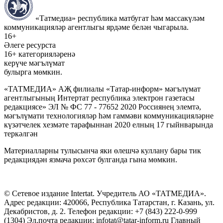
«Татмедиа» республика матбугат һәм массакүләм
коммуникацияләр агентлыгы ярдәме белән чыгарыла.
16+
Әлеге ресурста
16+ категорияләренә
керүче мәгълүмат
булырга мөмкин.
«ТАТМЕДИА» АҖ филиалы «Татар-информ» мәгълүмат
агентлыгының Интертат республика электрон газетасы
редакциясе» ЭЛ № ФС 77 - 77652 2020 Россиянең элемтә,
мәгълүмати технологияләр һәм гаммәви коммуникацияләрне
күзәтчелек хезмәте тарафыннан 2020 елның 17 гыйнварында
теркәлгән
Материалларны тулысынча яки өлешчә куллану бары тик
редакциядән язмача рөхсәт булганда гына мөмкин.
© Сетевое издание Intertat. Учредитель АО «ТАТМЕДИА».
Адрес редакции: 420066, Республика Татарстан, г. Казань, ул.
Декабристов, д. 2. Телефон редакции: +7 (843) 222-0-999
(1304) Эл.почта редакции: infotat@tatar-inform.ru Главный