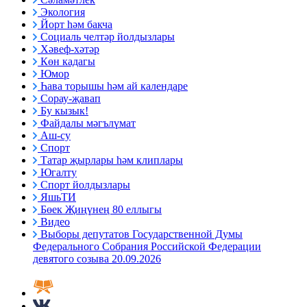
Экология
Йорт һәм бакча
Социаль челтәр йолдызлары
Хәвеф-хәтәр
Көн кадагы
Юмор
Һава торышы һәм ай календаре
Сорау-җавап
Бу кызык!
Файдалы мәгълүмат
Аш-су
Спорт
Татар җырлары һәм клиплары
Югалту
Спорт йолдызлары
ЯшьТИ
Бөек Җиңүнең 80 еллыгы
Видео
Выборы депутатов Государственной Думы
Федерального Собрания Российской Федерации
девятого созыва 20.09.2026