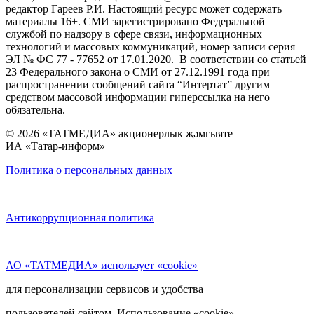
редактор Гареев Р.И. Настоящий ресурс может содержать
материалы 16+. СМИ зарегистрировано Федеральной
службой по надзору в сфере связи, информационных
технологий и массовых коммуникаций, номер записи серия
ЭЛ № ФС 77 - 77652 от 17.01.2020. В соответствии со статьей
23 Федерального закона о СМИ от 27.12.1991 года при
распространении сообщений сайта “Интертат” другим
средством массовой информации гиперссылка на него
обязательна.
© 2026 «ТАТМЕДИА» акционерлык җәмгыяте
ИА «Татар-информ»
Политика о персональных данных
Антикоррупционная политика
АО «ТАТМЕДИА» использует «cookie»
для персонализации сервисов и удобства
пользователей сайтом. Использование «cookie»