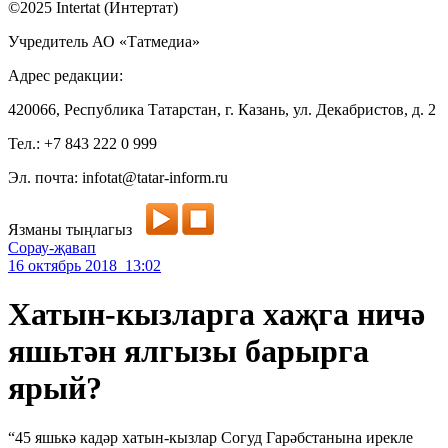
©2025 Intertat (Интертат)
Учредитель АО «Татмедиа»
Адрес редакции:
420066, Республика Татарстан, г. Казань, ул. Декабристов, д. 2
Тел.: +7 843 222 0 999
Эл. почта: infotat@tatar-inform.ru
Язманы тыңлагыз
Сорау-җавап
16 октябрь 2018 13:02
Хатын-кызларга хаҗга ничә
яшьтән ялгызы барырга
ярый?
“45 яшькә кадәр хатын-кызлар Согуд Гарәбстанына ирекле