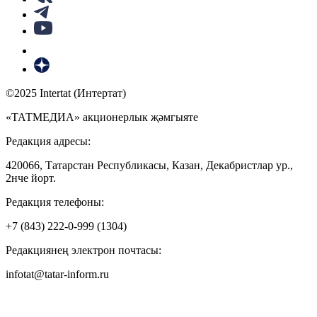
©2025 Intertat (Интертат)
«ТАТМЕДИА» акционерлык җәмгыяте
Редакция адресы:
420066, Татарстан Республикасы, Казан, Декабристлар ур.,
2нче йорт.
Редакция телефоны:
+7 (843) 222-0-999 (1304)
Редакциянең электрон почтасы:
infotat@tatar-inform.ru