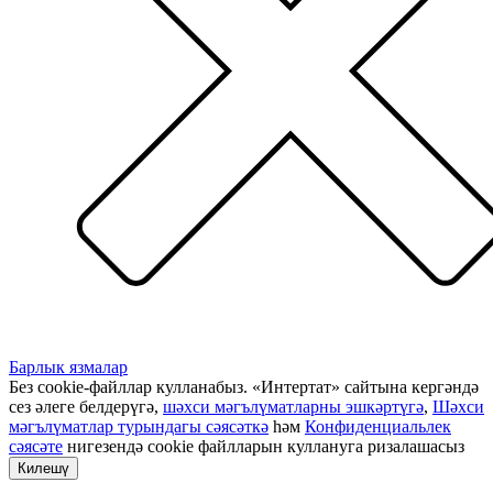
Барлык язмалар
Без cookie-файллар кулланабыз. «Интертат» сайтына кергәндә
сез әлеге белдерүгә,
шәхси мәгълүматларны эшкәртүгә
,
Шәхси
мәгълүматлар турындагы сәясәткә
һәм
Конфиденциальлек
сәясәте
нигезендә cookie файлларын куллануга ризалашасыз
Килешү