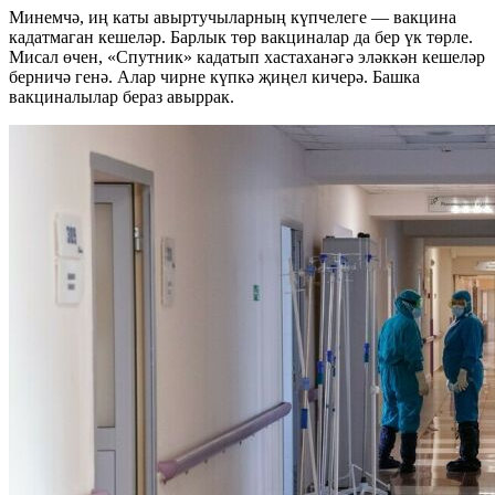
Минемчә, иң каты авыртучыларның күпчелеге — вакцина
кадатмаган кешеләр. Барлык төр вакциналар да бер үк төрле.
Мисал өчен, «Спутник» кадатып хастаханәгә эләккән кешеләр
берничә генә. Алар чирне күпкә җиңел кичерә. Башка
вакциналылар бераз авыррак.