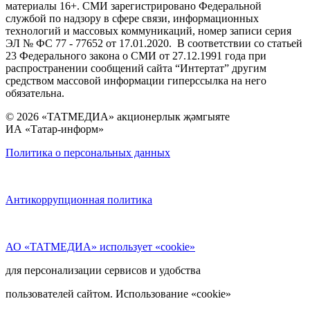
материалы 16+. СМИ зарегистрировано Федеральной
службой по надзору в сфере связи, информационных
технологий и массовых коммуникаций, номер записи серия
ЭЛ № ФС 77 - 77652 от 17.01.2020. В соответствии со статьей
23 Федерального закона о СМИ от 27.12.1991 года при
распространении сообщений сайта “Интертат” другим
средством массовой информации гиперссылка на него
обязательна.
© 2026 «ТАТМЕДИА» акционерлык җәмгыяте
ИА «Татар-информ»
Политика о персональных данных
Антикоррупционная политика
АО «ТАТМЕДИА» использует «cookie»
для персонализации сервисов и удобства
пользователей сайтом. Использование «cookie»