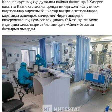
Коронавирусның яңа дулкыны кайчан башланды? Хәзерге
вакытта Казан хастаханәләрендә нинди хәл? «Спутник»
кадатучылар вирусны башка төр вакцина ясатучыларга
караганда җиңелрәк кичерәме? Чирне авырдан
кичерүчеләрнең күпмесе вакцинасыз? Казанда эшләүче
медицина хезмәткәре сөйләгәннәрне «Снег» басмасы
бастырып чыгарды.