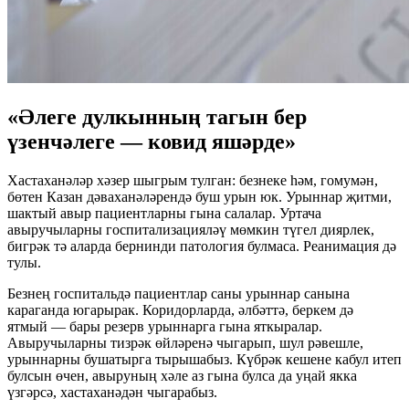
«Әлеге дулкынның тагын бер
үзенчәлеге — ковид яшәрде»
Хастаханәләр хәзер шыгрым тулган: безнеке һәм, гомумән,
бөтен Казан дәваханәләрендә буш урын юк. Урыннар җитми,
шактый авыр пациентларны гына салалар. Уртача
авыручыларны госпитализацияләү мөмкин түгел диярлек,
бигрәк тә аларда бернинди патология булмаса. Реанимация дә
тулы.
Безнең госпитальдә пациентлар саны урыннар санына
караганда югарырак. Коридорларда, әлбәттә, беркем дә
ятмый — бары резерв урыннарга гына яткыралар.
Авыручыларны тизрәк өйләренә чыгарып, шул рәвешле,
урыннарны бушатырга тырышабыз. Күбрәк кешене кабул итеп
булсын өчен, авыруның хәле аз гына булса да уңай якка
үзгәрсә, хастаханәдән чыгарабыз.