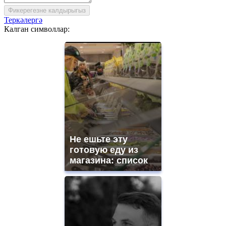
Фикерегезне калдырыгыз
Теркәлергә
Калган символлар:
Не ешьте эту
готовую еду из
магазина: список