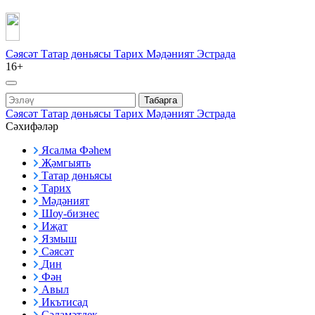
Сәясәт
Татар дөньясы
Тарих
Мәдәният
Эстрада
16+
Табарга
Сәясәт
Татар дөньясы
Тарих
Мәдәният
Эстрада
Сәхифәләр
Ясалма Фәһем
Җәмгыять
Татар дөньясы
Тарих
Мәдәният
Шоу-бизнес
Иҗат
Язмыш
Сәясәт
Дин
Фән
Авыл
Икътисад
Сәламәтлек