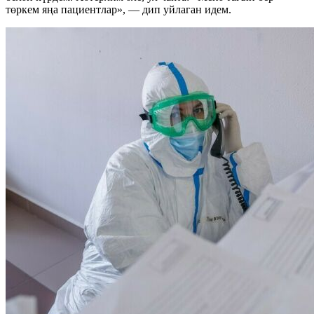
төркем яңа пациентлар», — дип уйлаган идем.