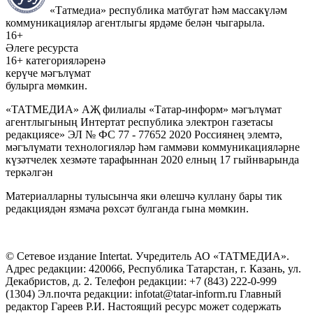
«Татмедиа» республика матбугат һәм массакүләм
коммуникацияләр агентлыгы ярдәме белән чыгарыла.
16+
Әлеге ресурста
16+ категорияләренә
керүче мәгълүмат
булырга мөмкин.
«ТАТМЕДИА» АҖ филиалы «Татар-информ» мәгълүмат
агентлыгының Интертат республика электрон газетасы
редакциясе» ЭЛ № ФС 77 - 77652 2020 Россиянең элемтә,
мәгълүмати технологияләр һәм гаммәви коммуникацияләрне
күзәтчелек хезмәте тарафыннан 2020 елның 17 гыйнварында
теркәлгән
Материалларны тулысынча яки өлешчә куллану бары тик
редакциядән язмача рөхсәт булганда гына мөмкин.
© Сетевое издание Intertat. Учредитель АО «ТАТМЕДИА».
Адрес редакции: 420066, Республика Татарстан, г. Казань, ул.
Декабристов, д. 2. Телефон редакции: +7 (843) 222-0-999
(1304) Эл.почта редакции: infotat@tatar-inform.ru Главный
редактор Гареев Р.И. Настоящий ресурс может содержать