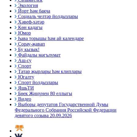
Экология
Йорт һәм бакча
Социаль челтәр йолдызлары
Хәвеф-хәтәр
Көн кадагы
Юмор
Һава торышы һәм ай календаре
Сорау-җавап
Бу кызык!
Файдалы мәгълүмат
Аш-су
Спорт
Татар җырлары һәм клиплары
Югалту
Спорт йолдызлары
ЯшьТИ
Бөек Җиңүнең 80 еллыгы
Видео
Выборы депутатов Государственной Думы
Федерального Собрания Российской Федерации
девятого созыва 20.09.2026