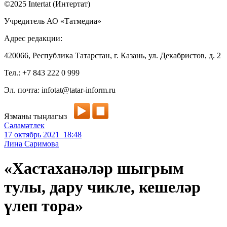
©2025 Intertat (Интертат)
Учредитель АО «Татмедиа»
Адрес редакции:
420066, Республика Татарстан, г. Казань, ул. Декабристов, д. 2
Тел.: +7 843 222 0 999
Эл. почта: infotat@tatar-inform.ru
Язманы тыңлагыз
Сәламәтлек
17 октябрь 2021 18:48
Лина Саримова
«Хастаханәләр шыгрым
тулы, дару чикле, кешеләр
үлеп тора»