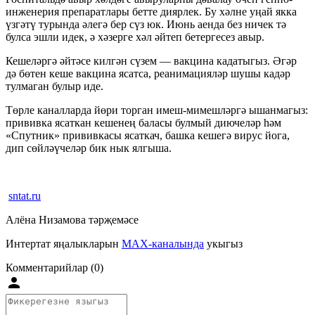
инженерия препаратлары бетте диярлек. Бу хәлне уңай якка
үзгәтү турында әлегә бер сүз юк. Июнь аенда без ничек тә
булса эшли идек, ә хәзерге хәл әйтеп бетергесез авыр.
Кешеләргә әйтәсе килгән сүзем — вакцина кадатыгыз. Әгәр
дә бөтен кеше вакцина ясатса, реанимацияләр шушы кадәр
тулмаган булыр иде.
Төрле каналларда йөри торган имеш-мимешләргә ышанмагыз:
прививка ясаткан кешенең баласы булмый диючеләр һәм
«Спутник» прививкасы ясаткач, башка кешегә вирус йога,
дип сөйләүчеләр бик нык ялгыша.
sntat.ru
Алёна Низамова тәрҗемәсе
Интертат яңалыкларын
MAX-каналында
укыгыз
Комментарийлар (0)