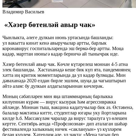
Владимир Васильев
«Хәзер бөтенләй авыр чак»
Чынлыкта, әлеге дулкын июнь уртасында башланды:
ул вакытта кинәт кенә авыручылар артты, барлык
коронавирус госпитальләрендә эш бермә-бер артты. Моңа
кадәр, марттан июньгә кадәр берничә ай тынычрак иде.
Хәзер бөтенләй авыр чак. Көчле күтәрелеш моннан 4-5 атна
элек башланды. Хастаханәдә кеше бик күп ята, пандемиянең
хәтта иң критик моментларында да ул кадәр булмады. Мин
дәваханәдә 2020 елдан бирле эшлим, шуңа да чагыштырып
әйтә алам: бу дулкын алдагыларыннан көчлерәк.
Моның сәбәпләрен мин яңа штаммнарның барлыкка
килүеннән күрәм — вирус кызурак һәм агрессивракка
әйләнде. Моннан тыш, вакцина кадатучылар бик әз. Өстәвенә,
балалар мәктәпкә китте, студентлар югары уку йортларына
килде һ.б. Массакүләм чаралар да вирус таралуга үз өлешен
кертте. Сентябрь аенда «Профсоюзная» дип аталаган шәһәр
фестивалендә халыкның ничек «саклануын» үз күзләрем
белән күрдем. Хәтерлим әле, ул чакта: «Менә тагын бер