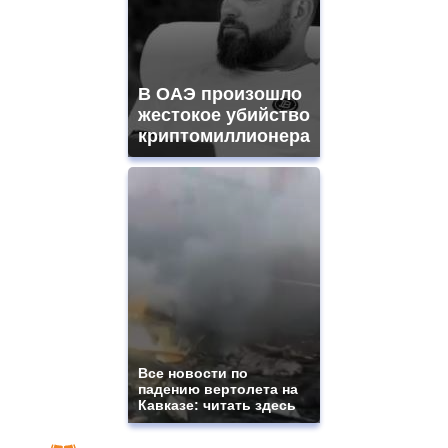
В ОАЭ произошло
жестокое убийство
криптомиллионера
Все новости по
падению вертолета на
Кавказе: читать здесь