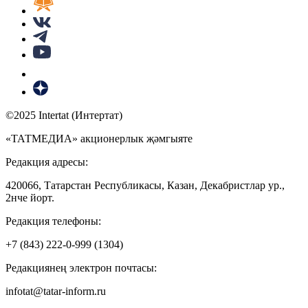
©2025 Intertat (Интертат)
«ТАТМЕДИА» акционерлык җәмгыяте
Редакция адресы:
420066, Татарстан Республикасы, Казан, Декабристлар ур.,
2нче йорт.
Редакция телефоны:
+7 (843) 222-0-999 (1304)
Редакциянең электрон почтасы:
infotat@tatar-inform.ru