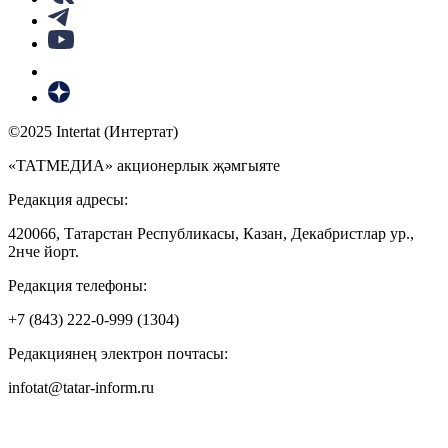
©2025 Intertat (Интертат)
«ТАТМЕДИА» акционерлык җәмгыяте
Редакция адресы:
420066, Татарстан Республикасы, Казан, Декабристлар ур.,
2нче йорт.
Редакция телефоны:
+7 (843) 222-0-999 (1304)
Редакциянең электрон почтасы:
infotat@tatar-inform.ru