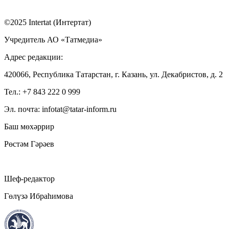
©2025 Intertat (Интертат)
Учредитель АО «Татмедиа»
Адрес редакции:
420066, Республика Татарстан, г. Казань, ул. Декабристов, д. 2
Тел.: +7 843 222 0 999
Эл. почта: infotat@tatar-inform.ru
Баш мөхәррир
Рөстәм Гәрәев
Шеф-редактор
Гөлүзә Ибраһимова