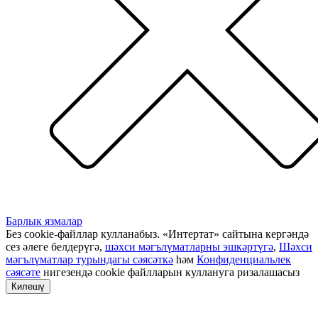
Барлык язмалар
Без cookie-файллар кулланабыз. «Интертат» сайтына кергәндә
сез әлеге белдерүгә,
шәхси мәгълүматларны эшкәртүгә
,
Шәхси
мәгълүматлар турындагы сәясәткә
һәм
Конфиденциальлек
сәясәте
нигезендә cookie файлларын куллануга ризалашасыз
Килешү