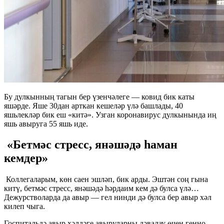
Бу дулкынның тагын бер үзенчәлеге — ковид бик каты
яшәрде. Яше 30дан арткан кешеләр үлә башлады, 40
яшьлекләр бик еш «китә». Узган коронавирус дулкынында иң
яшь авыруга 55 яшь иде.
«Бетмәс стресс, янәшәдә һаман
кемдер»
Коллегаларым, көн саен эшләп, бик арды. Эштән соң гына
китү, бетмәс стресс, янәшәдә һәрдаим кем дә булса үлә…
Дежурстволарда да авыр — гел нинди дә булса бер авыр хәл
килеп чыга.
Госпитальдә авыр хәлдәге авыруларны дәвалау өчен генно-