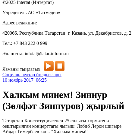
©2025 Intertat (Интертат)
Учредитель АО «Татмедиа»
Адрес редакции:
420066, Республика Татарстан, г. Казань, ул. Декабристов, д. 2
Тел.: +7 843 222 0 999
Эл. почта: infotat@tatar-inform.ru
Язманы тыңлагыз
Социаль челтәр йолдызлары
10 ноябрь 2017 06:25
Халкым минем! Зиннур
(Зөлфәт Зиннуров) җырлый
Татарстан Конституциясенең 25 еллыгы хөрмәтенә
оештырылган концерттагы чыгыш. Ләбиб Лерон шигыре,
Айдар Тимербаев көе - "Халкым минем!"