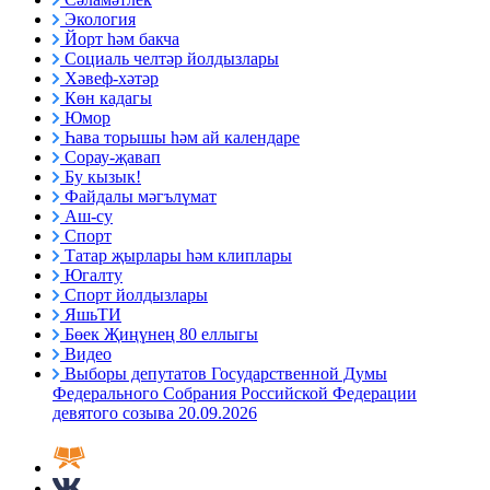
Экология
Йорт һәм бакча
Социаль челтәр йолдызлары
Хәвеф-хәтәр
Көн кадагы
Юмор
Һава торышы һәм ай календаре
Сорау-җавап
Бу кызык!
Файдалы мәгълүмат
Аш-су
Спорт
Татар җырлары һәм клиплары
Югалту
Спорт йолдызлары
ЯшьТИ
Бөек Җиңүнең 80 еллыгы
Видео
Выборы депутатов Государственной Думы
Федерального Собрания Российской Федерации
девятого созыва 20.09.2026