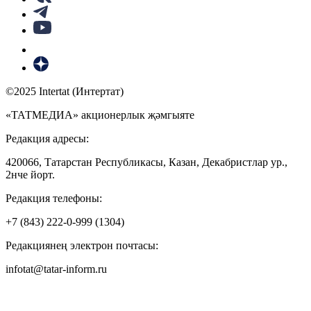
©2025 Intertat (Интертат)
«ТАТМЕДИА» акционерлык җәмгыяте
Редакция адресы:
420066, Татарстан Республикасы, Казан, Декабристлар ур.,
2нче йорт.
Редакция телефоны:
+7 (843) 222-0-999 (1304)
Редакциянең электрон почтасы:
infotat@tatar-inform.ru