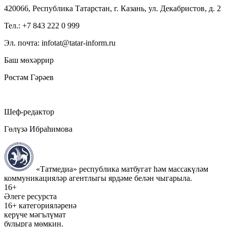
420066, Республика Татарстан, г. Казань, ул. Декабристов, д. 2
Тел.: +7 843 222 0 999
Эл. почта: infotat@tatar-inform.ru
Баш мөхәррир
Рөстәм Гәрәев
Шеф-редактор
Гөлүзә Ибраһимова
«Татмедиа» республика матбугат һәм массакүләм
коммуникацияләр агентлыгы ярдәме белән чыгарыла.
16+
Әлеге ресурста
16+ категорияләренә
керүче мәгълүмат
булырга мөмкин.