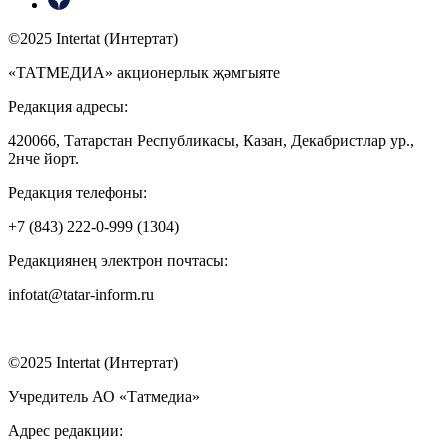
©2025 Intertat (Интертат)
«ТАТМЕДИА» акционерлык җәмгыяте
Редакция адресы:
420066, Татарстан Республикасы, Казан, Декабристлар ур.,
2нче йорт.
Редакция телефоны:
+7 (843) 222-0-999 (1304)
Редакциянең электрон почтасы:
infotat@tatar-inform.ru
©2025 Intertat (Интертат)
Учредитель АО «Татмедиа»
Адрес редакции: