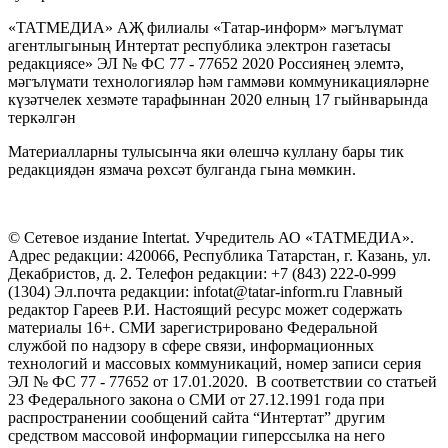
«ТАТМЕДИА» АҖ филиалы «Татар-информ» мәгълүмат
агентлыгының Интертат республика электрон газетасы
редакциясе» ЭЛ № ФС 77 - 77652 2020 Россиянең элемтә,
мәгълүмати технологияләр һәм гаммәви коммуникацияләрне
күзәтчелек хезмәте тарафыннан 2020 елның 17 гыйнварында
теркәлгән
Материалларны тулысынча яки өлешчә куллану бары тик
редакциядән язмача рөхсәт булганда гына мөмкин.
© Сетевое издание Intertat. Учредитель АО «ТАТМЕДИА».
Адрес редакции: 420066, Республика Татарстан, г. Казань, ул.
Декабристов, д. 2. Телефон редакции: +7 (843) 222-0-999
(1304) Эл.почта редакции: infotat@tatar-inform.ru Главный
редактор Гареев Р.И. Настоящий ресурс может содержать
материалы 16+. СМИ зарегистрировано Федеральной
службой по надзору в сфере связи, информационных
технологий и массовых коммуникаций, номер записи серия
ЭЛ № ФС 77 - 77652 от 17.01.2020. В соответствии со статьей
23 Федерального закона о СМИ от 27.12.1991 года при
распространении сообщений сайта “Интертат” другим
средством массовой информации гиперссылка на него