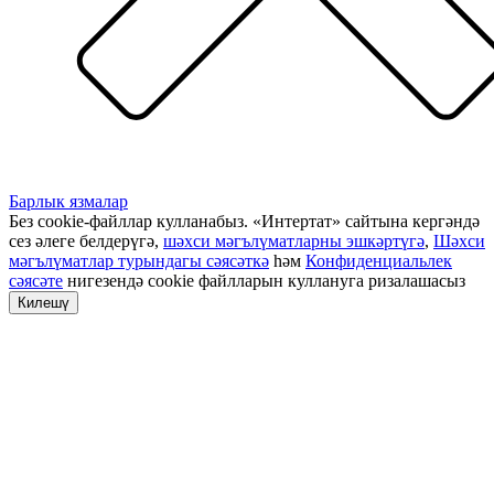
Барлык язмалар
Без cookie-файллар кулланабыз. «Интертат» сайтына кергәндә
сез әлеге белдерүгә,
шәхси мәгълүматларны эшкәртүгә
,
Шәхси
мәгълүматлар турындагы сәясәткә
һәм
Конфиденциальлек
сәясәте
нигезендә cookie файлларын куллануга ризалашасыз
Килешү