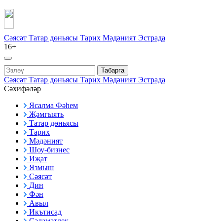
Сәясәт
Татар дөньясы
Тарих
Мәдәният
Эстрада
16+
Табарга
Сәясәт
Татар дөньясы
Тарих
Мәдәният
Эстрада
Сәхифәләр
Ясалма Фәһем
Җәмгыять
Татар дөньясы
Тарих
Мәдәният
Шоу-бизнес
Иҗат
Язмыш
Сәясәт
Дин
Фән
Авыл
Икътисад
Сәламәтлек