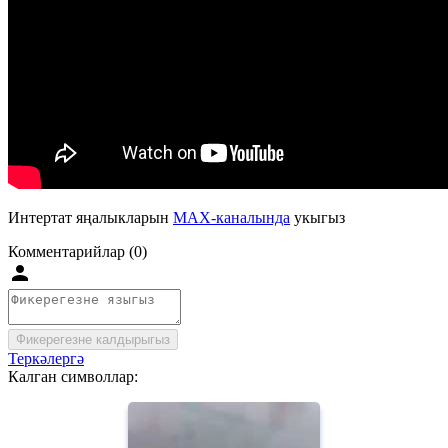
Интертат яңалыкларын
MAX-каналында
укыгыз
Комментарийлар (0)
Фикерегезне калдырыгыз
Теркәлергә
Калган символлар: