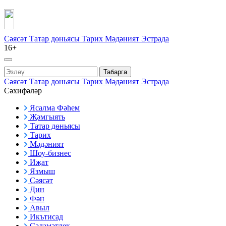
Сәясәт
Татар дөньясы
Тарих
Мәдәният
Эстрада
16+
Табарга
Сәясәт
Татар дөньясы
Тарих
Мәдәният
Эстрада
Сәхифәләр
Ясалма Фәһем
Җәмгыять
Татар дөньясы
Тарих
Мәдәният
Шоу-бизнес
Иҗат
Язмыш
Сәясәт
Дин
Фән
Авыл
Икътисад
Сәламәтлек