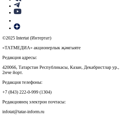
©2025 Intertat (Интертат)
«ТАТМЕДИА» акционерлык җәмгыяте
Редакция адресы:
420066, Татарстан Республикасы, Казан, Декабристлар ур.,
2нче йорт.
Редакция телефоны:
+7 (843) 222-0-999 (1304)
Редакциянең электрон почтасы:
infotat@tatar-inform.ru