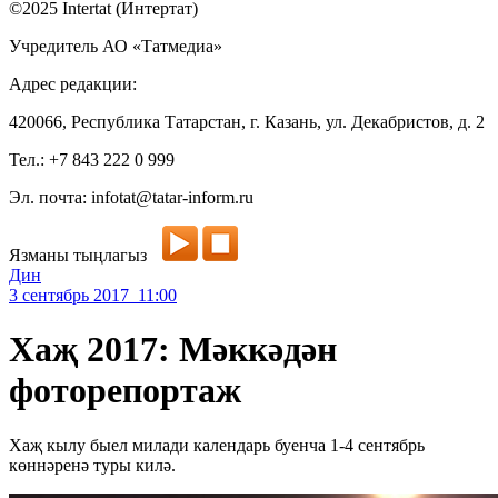
©2025 Intertat (Интертат)
Учредитель АО «Татмедиа»
Адрес редакции:
420066, Республика Татарстан, г. Казань, ул. Декабристов, д. 2
Тел.: +7 843 222 0 999
Эл. почта: infotat@tatar-inform.ru
Язманы тыңлагыз
Дин
3 сентябрь 2017 11:00
Хаҗ 2017: Мәккәдән
фоторепортаж
Хаҗ кылу быел милади календарь буенча 1-4 сентябрь
көннәренә туры килә.