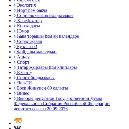
Экология
Йорт һәм бакча
Социаль челтәр йолдызлары
Хәвеф-хәтәр
Көн кадагы
Юмор
Һава торышы һәм ай календаре
Сорау-җавап
Бу кызык!
Файдалы мәгълүмат
Аш-су
Спорт
Татар җырлары һәм клиплары
Югалту
Спорт йолдызлары
ЯшьТИ
Бөек Җиңүнең 80 еллыгы
Видео
Выборы депутатов Государственной Думы
Федерального Собрания Российской Федерации
девятого созыва 20.09.2026