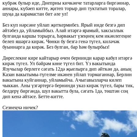
күбрәк булыр иде, Днепрны кичкәнче татарларга биргәннәр,
аннары, күбәеп китте, җитеп торыр дип туктатып торалар,
шуңа да карамастан бит әле ул!
Без күп нәрсәне уйлап җиткермибез. Ярый инде безгә дип
әйтәбез дә, уйламыйбыз. Алай итәргә ярамый, хаксызлык
булганда каршы торырга, һәрвакыт үзеңнең кем икәнлегеңне
белеп яшәргә кирәк. Чөнки бу безгә генә түгел, киләчәк
буыннарга да кирәк. Без булган, бар һәм булырбыз!
Дөреслекне кире кайтарыр өчен бернинди карар кабул итәргә
кирәк түгел. Ул бәйрәм көне түгел бит. Үз вакытында
Язучылар берлеге сәгать 12дә җыелырга дип әйткән дә, аның
Казан вакытымы-түгелме икәнен уйлап тормаганнар, Берлин
вакытына куйганнар, уйламыйча. Ачыгавызларча килеп
чыккан. Аны үзгәртергә бернинди указ кирәк түгел, бары тик,
белдерү биргәндә, шул вакытта була, сәгать 1дә, төштән соң
дип кенә әйтәсе. Бетте-китте.
Сезнеңчә ничек?