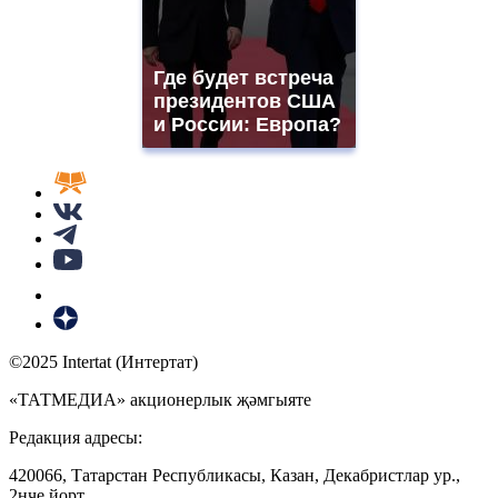
Где будет встреча
президентов США
и России: Европа?
©2025 Intertat (Интертат)
«ТАТМЕДИА» акционерлык җәмгыяте
Редакция адресы:
420066, Татарстан Республикасы, Казан, Декабристлар ур.,
2нче йорт.