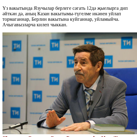
Үз вакытында Язучылар берлеге сәгать 12дә җыелырга дип
әйткән дә, аның Казан вакытымы-түгелме икәнен уйлап
тормаганнар, Берлин вакытына куйганнар, уйламыйча.
Ачыгавызларча килеп чыккан.