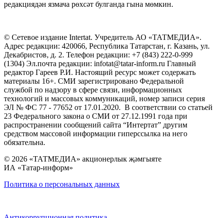
редакциядән язмача рөхсәт булганда гына мөмкин.
© Сетевое издание Intertat. Учредитель АО «ТАТМЕДИА».
Адрес редакции: 420066, Республика Татарстан, г. Казань, ул.
Декабристов, д. 2. Телефон редакции: +7 (843) 222-0-999
(1304) Эл.почта редакции: infotat@tatar-inform.ru Главный
редактор Гареев Р.И. Настоящий ресурс может содержать
материалы 16+. СМИ зарегистрировано Федеральной
службой по надзору в сфере связи, информационных
технологий и массовых коммуникаций, номер записи серия
ЭЛ № ФС 77 - 77652 от 17.01.2020. В соответствии со статьей
23 Федерального закона о СМИ от 27.12.1991 года при
распространении сообщений сайта “Интертат” другим
средством массовой информации гиперссылка на него
обязательна.
© 2026 «ТАТМЕДИА» акционерлык җәмгыяте
ИА «Татар-информ»
Политика о персональных данных
Антикоррупционная политика