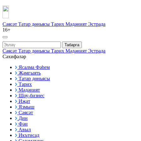
Сәясәт
Татар дөньясы
Тарих
Мәдәният
Эстрада
16+
Табарга
Сәясәт
Татар дөньясы
Тарих
Мәдәният
Эстрада
Сәхифәләр
Ясалма Фәһем
Җәмгыять
Татар дөньясы
Тарих
Мәдәният
Шоу-бизнес
Иҗат
Язмыш
Сәясәт
Дин
Фән
Авыл
Икътисад
Сәламәтлек