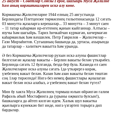
25 август – Советлар Союзы Герое, шагыйрь Муса Җәлилне
һәм аның көрәштәшләрен искә алу көне.
Кормашчы-Җәлилчеләрне 1944 елның 25 августында
Берлиндагы Плетцензее төрмәсенең гильотинасында 12 сәгать
03 минутта җәзаларга керешәләр... 33 минутта – 3 минут саен
– 11 татар каһарман ир-егетенең җанын кыйганнар. Алтысы –
язучы һәм шагыйрь. Тарих һичкайчан күрмәгән, кичермәгән
каһарманлык һәм вәхшилек. Петр Гаврилов – Җәлилчеләр –
Гази Мирзаһитов. Сугышның башында да, уртасы, ахырында
да татарлар – хәлиткеч вакытта һәм урында.
Ә без Кормашчы-Җәлилчеләр рухын искә алуны фашистлар
билгеләгән җәзалау вакыты – Берлин вакыты белән үткәрәбез.
Берлинда сәгать 12 булганда, бездә бер була. Казанда ел саен
Җәлилчеләрне искә алуны сәгать 1дә үткәрергә кирәк,
үзебезнең вакыт белән. Казан һәм азан вакыты белән төштән
соң 1ләр тирәсендә! Нигә без немец фашистлары җәзалаган
вакыт белән искә алабыз, ә үзебезнең вакыт белән түгел?
Мин бу хакта Муса Җәлилнең тормыш юлын өйрәнгән галим
Рафаэль абый Мостафинга да (урыны оҗмахта булсын!),
башкаларга да әйтеп килгән идем. Халык шул вакытка
җыелырга күнеккән бит инде, нигә үзгәртеп торырга дип
бардылар.