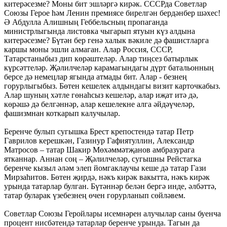
китерәсезме? Моны бит эшләргә кирәк. СССРда Советлар
Союзы Герое һәм Ленин премиясе бирелгән бердәнбер шәхес!
Ә Абдулла Алишның Геббельсның пропаганда
министрлыгында листовка чыгарып ятуын күз алдына
китерәсезме? Бүтән бер генә халык вәкиле дә фашистларга
каршы моны эшли алмаган. Алар Россия, СССР,
Татарстаныбыз дип көрәштеләр. Алар тиңсез батырлык
күрсәттеләр. Җәлилчеләр карамагындагы дүрт батальонның
берсе дә немецлар ягында атмады бит. Алар - безнең
горурлыгыбыз. Бөтен кешелек алдындагы визит карточкабыз.
Алар шуның хәтле гөнаһсыз кешеләр, алар иҗат итә дә,
көрәшә дә белгәннәр, алар кешелекне алга әйдәүчеләр,
фашизмнан коткарып калучылар.
Беренче булып сугышка Брест крепостендә татар Петр
Гаврилов керешкән, Газинур Гафиятуллин, Александр
Матросов – татар Шакир Мөхәммәтҗанов амбразурага
ятканнар. Аннан соң – Җәлилчеләр, сугышны Рейстагка
беренче кызыл әләм элеп йомгаклаучы кеше дә татар Гази
Мирзаһитов. Бөтен җирдә, нәкъ кирәк вакытта, нәкъ кирәк
урында татарлар булган. Бүтәннәр белән бергә инде, әлбәттә,
татар буларак үзебезнең өчен горурланып сөйләвем.
Советлар Союзы Геройлары исемнәрен алучылар саны буенча
процент нисбәтендә татарлар беренче урында. Тагын да