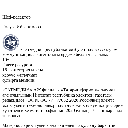
Шеф-редактор
Гөлүзә Ибраһимова
«Татмедиа» республика матбугат һәм массакүләм
коммуникацияләр агентлыгы ярдәме белән чыгарыла.
16+
Әлеге ресурста
16+ категорияләренә
керүче мәгълүмат
булырга мөмкин.
«ТАТМЕДИА» АҖ филиалы «Татар-информ» мәгълүмат
агентлыгының Интертат республика электрон газетасы
редакциясе» ЭЛ № ФС 77 - 77652 2020 Россиянең элемтә,
мәгълүмати технологияләр һәм гаммәви коммуникацияләрне
күзәтчелек хезмәте тарафыннан 2020 елның 17 гыйнварында
теркәлгән
Материалларны тулысынча яки өлешчә куллану бары тик