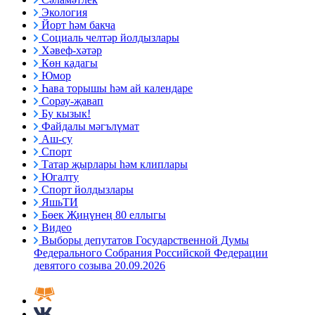
Экология
Йорт һәм бакча
Социаль челтәр йолдызлары
Хәвеф-хәтәр
Көн кадагы
Юмор
Һава торышы һәм ай календаре
Сорау-җавап
Бу кызык!
Файдалы мәгълүмат
Аш-су
Спорт
Татар җырлары һәм клиплары
Югалту
Спорт йолдызлары
ЯшьТИ
Бөек Җиңүнең 80 еллыгы
Видео
Выборы депутатов Государственной Думы
Федерального Собрания Российской Федерации
девятого созыва 20.09.2026