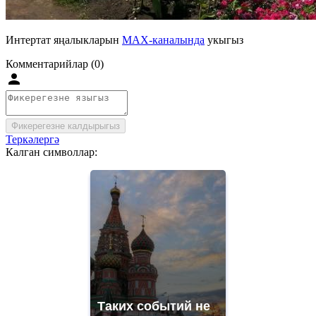
Интертат яңалыкларын
MAX-каналында
укыгыз
Комментарийлар (0)
Фикерегезне калдырыгыз
Теркәлергә
Калган символлар:
Таких событий не