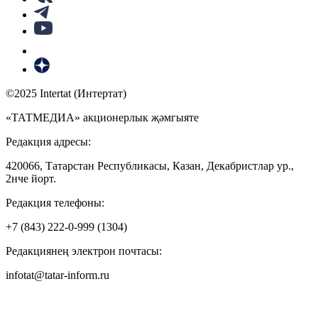
©2025 Intertat (Интертат)
«ТАТМЕДИА» акционерлык җәмгыяте
Редакция адресы:
420066, Татарстан Республикасы, Казан, Декабристлар ур.,
2нче йорт.
Редакция телефоны:
+7 (843) 222-0-999 (1304)
Редакциянең электрон почтасы:
infotat@tatar-inform.ru