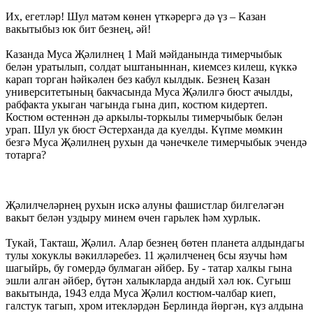
Их, егетләр! Шул матәм көнен үткәрергә дә үз – Казан
вакытыбыз юк бит безнең, әй!
Казанда Муса Җәлилнең 1 Май мәйданында тимерчыбык
белән уратылып, солдат ыштаныннан, киемсез килеш, күккә
карап торган һәйкәлен без кабул кылдык. Безнең Казан
университетының бакчасында Муса Җәлилгә бюст ачылды,
рабфакта укыган чагында гына дип, костюм кидертеп.
Костюм өстеннән дә аркылы-торкылы тимерчыбык белән
урап. Шул ук бюст Әстерханда да куелды. Күпме мөмкин
безгә Муса Җәлилнең рухын да чәнечкеле тимерчыбык эчендә
тотарга?
Җәлилчеләрнең рухын искә алуны фашистлар билгеләгән
вакыт белән уздыру минем өчен гарьлек һәм хурлык.
Тукай, Такташ, Җәлил. Алар безнең бөтен планета алдындагы
тулы хокуклы вәкилләребез. 11 җәлилченең 6сы язучы һәм
шагыйрь, бу гомердә булмаган әйбер. Бу - татар халкы гына
эшли алган әйбер, бүтән халыкларда андый хәл юк. Сугыш
вакытында, 1943 елда Муса Җәлил костюм-чалбар киеп,
галстук тагып, хром итекләрдән Берлинда йөргән, күз алдына