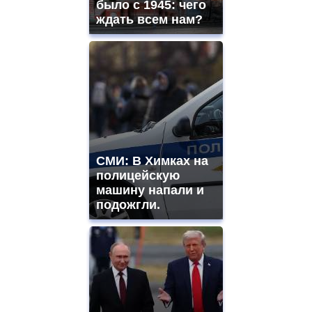
было с 1945: чего
ждать всем нам?
СМИ: В Химках на
полицейскую
машину напали и
подожгли.