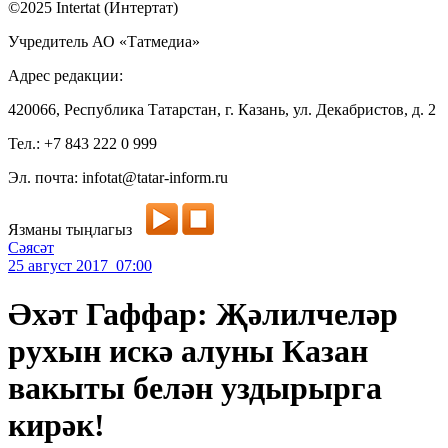
©2025 Intertat (Интертат)
Учредитель АО «Татмедиа»
Адрес редакции:
420066, Республика Татарстан, г. Казань, ул. Декабристов, д. 2
Тел.: +7 843 222 0 999
Эл. почта: infotat@tatar-inform.ru
Язманы тыңлагыз
Сәясәт
25 август 2017 07:00
Әхәт Гаффар: Җәлилчеләр
рухын искә алуны Казан
вакыты белән уздырырга
кирәк!