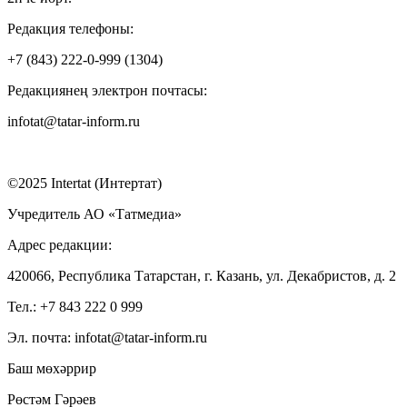
Редакция телефоны:
+7 (843) 222-0-999 (1304)
Редакциянең электрон почтасы:
infotat@tatar-inform.ru
©2025 Intertat (Интертат)
Учредитель АО «Татмедиа»
Адрес редакции:
420066, Республика Татарстан, г. Казань, ул. Декабристов, д. 2
Тел.: +7 843 222 0 999
Эл. почта: infotat@tatar-inform.ru
Баш мөхәррир
Рөстәм Гәрәев