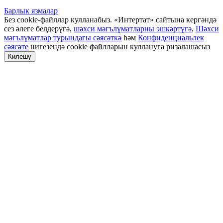
Барлык язмалар
Без cookie-файллар кулланабыз. «Интертат» сайтына кергәндә
сез әлеге белдерүгә,
шәхси мәгълүматларны эшкәртүгә
,
Шәхси
мәгълүматлар турындагы сәясәткә
һәм
Конфиденциальлек
сәясәте
нигезендә cookie файлларын куллануга ризалашасыз
Килешү