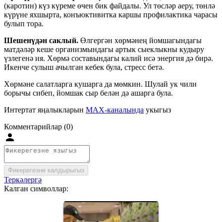
(каротин) күз күреме өчен бик файдалы. Ул төсләр аеру, төнлә
күрүне яхшырта, конъюктивитка каршы профилактика чарасы
булып тора.
Шешенүдән саклый.
Өлгергән хөрмәнең йомшагындагы
матдәләр кеше организмындагы артык сыеклыкны кудыру
үзлегенә ия. Хөрмә составындагы калий исә энергия дә бирә.
Икенче сулыш ачылган кебек була, стресс бетә.
Хөрмәне салатларга кушарга да мөмкин. Шулай ук чили
борычы сибеп, йомшак сыр белән дә ашарга була.
Интертат яңалыкларын
MAX-каналында
укыгыз
Комментарийлар (0)
Фикерегезне калдырыгыз
Теркәлергә
Калган символлар: