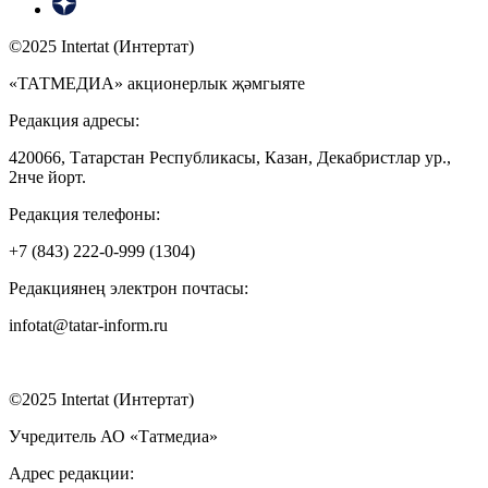
©2025 Intertat (Интертат)
«ТАТМЕДИА» акционерлык җәмгыяте
Редакция адресы:
420066, Татарстан Республикасы, Казан, Декабристлар ур.,
2нче йорт.
Редакция телефоны:
+7 (843) 222-0-999 (1304)
Редакциянең электрон почтасы:
infotat@tatar-inform.ru
©2025 Intertat (Интертат)
Учредитель АО «Татмедиа»
Адрес редакции: