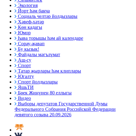
Экология
Йорт һәм бакча
Социаль челтәр йолдызлары
Хәвеф-хәтәр
Көн кадагы
Юмор
Һава торышы һәм ай календаре
Сорау-җавап
Бу кызык!
Файдалы мәгълүмат
Аш-су
Спорт
Татар җырлары һәм клиплары
Югалту
Спорт йолдызлары
ЯшьТИ
Бөек Җиңүнең 80 еллыгы
Видео
Выборы депутатов Государственной Думы
Федерального Собрания Российской Федерации
девятого созыва 20.09.2026