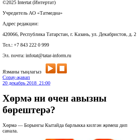
©2025 Intertat (Интертат)
Учредитель АО «Татмедиа»
Адрес редакции:
420066, Республика Татарстан, г. Казань, ул. Декабристов, д. 2
Тел.: +7 843 222 0 999
Эл. почта: infotat@tatar-inform.ru
Язманы тыңлагыз
Сорау-җавап
20 декабрь 2018 21:00
Хөрмә ни өчен авызны
бөрештерә?
Хөрмә — Борынгы Кытайда барлыкка килгән җимеш дип
санала.