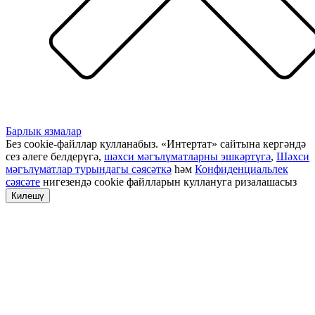
Барлык язмалар
Без cookie-файллар кулланабыз. «Интертат» сайтына кергәндә
сез әлеге белдерүгә,
шәхси мәгълүматларны эшкәртүгә
,
Шәхси
мәгълүматлар турындагы сәясәткә
һәм
Конфиденциальлек
сәясәте
нигезендә cookie файлларын куллануга ризалашасыз
Килешү