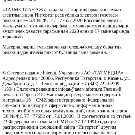
«ТАТМЕДИА» АҖ филиалы «Татар-информ» мәгълүмат
агентлыгының Интертат республика электрон газетасы
редакциясе» ЭЛ № ФС 77 - 77652 2020 Россиянең элемтә,
мәгълүмати технологияләр һәм гаммәви коммуникацияләрне
күзәтчелек хезмәте тарафыннан 2020 елның 17 гыйнварында
теркәлгән
Материалларны тулысынча яки өлешчә куллану бары тик
редакциядән язмача рөхсәт булганда гына мөмкин.
© Сетевое издание Intertat. Учредитель АО «ТАТМЕДИА».
Адрес редакции: 420066, Республика Татарстан, г. Казань, ул.
Декабристов, д. 2. Телефон редакции: +7 (843) 222-0-999
(1304) Эл.почта редакции: infotat@tatar-inform.ru Главный
редактор Гареев Р.И. Настоящий ресурс может содержать
материалы 16+. СМИ зарегистрировано Федеральной
службой по надзору в сфере связи, информационных
технологий и массовых коммуникаций, номер записи серия
ЭЛ № ФС 77 - 77652 от 17.01.2020. В соответствии со статьей
23 Федерального закона о СМИ от 27.12.1991 года при
распространении сообщений сайта “Интертат” другим
средством массовой информации гиперссылка на него