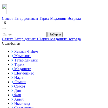
Сәясәт
Татар дөньясы
Тарих
Мәдәният
Эстрада
16+
Табарга
Сәясәт
Татар дөньясы
Тарих
Мәдәният
Эстрада
Сәхифәләр
Ясалма Фәһем
Җәмгыять
Татар дөньясы
Тарих
Мәдәният
Шоу-бизнес
Иҗат
Язмыш
Сәясәт
Дин
Фән
Авыл
Икътисад
Сәламәтлек