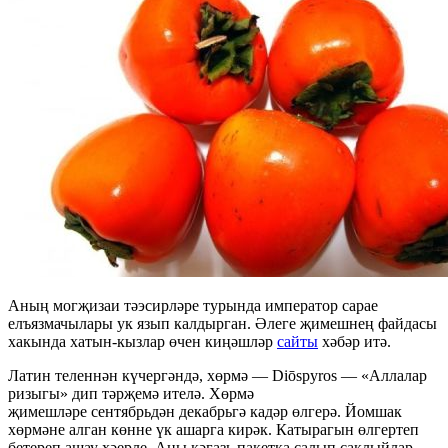
Аның могҗизаи тәэсирләре турында император сарае
елъязмачылары ук язып калдырган. Әлеге җимешнең файдасы
хакында хатын-кызлар өчен киңәшләр
сайты
хәбәр итә.
Латин теленнән күчергәндә, хөрмә — Diōspyros — «Аллалар
ризыгы» дип тәрҗемә ителә. Хөрмә
җимешләре сентябрьдән декабрьгә кадәр өлгерә. Йомшак
хөрмәне алган көнне үк ашарга кирәк. Катырагын өлгертеп
бетереп ашау хәерле. Аны кәгазь пакетка салып саклыйлар.