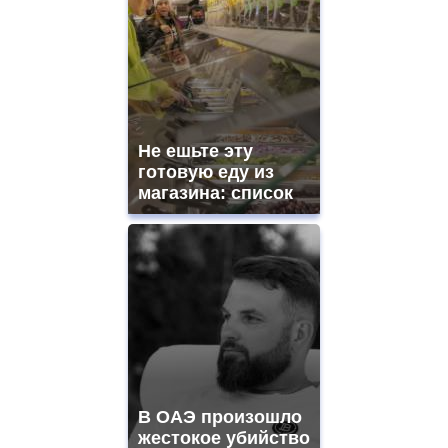
Не ешьте эту
готовую еду из
магазина: список
В ОАЭ произошло
жестокое убийство