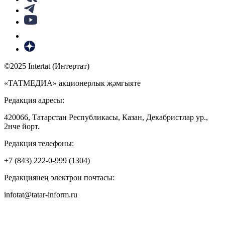
©2025 Intertat (Интертат)
«ТАТМЕДИА» акционерлык җәмгыяте
Редакция адресы:
420066, Татарстан Республикасы, Казан, Декабристлар ур.,
2нче йорт.
Редакция телефоны:
+7 (843) 222-0-999 (1304)
Редакциянең электрон почтасы:
infotat@tatar-inform.ru