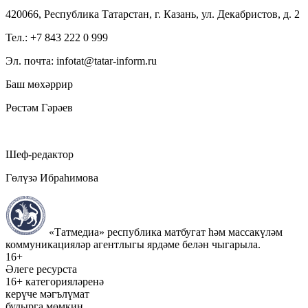
420066, Республика Татарстан, г. Казань, ул. Декабристов, д. 2
Тел.: +7 843 222 0 999
Эл. почта: infotat@tatar-inform.ru
Баш мөхәррир
Рөстәм Гәрәев
Шеф-редактор
Гөлүзә Ибраһимова
«Татмедиа» республика матбугат һәм массакүләм
коммуникацияләр агентлыгы ярдәме белән чыгарыла.
16+
Әлеге ресурста
16+ категорияләренә
керүче мәгълүмат
булырга мөмкин.