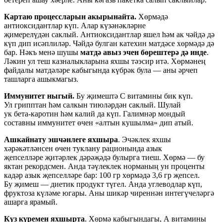
Картаю процессларын акырынайта.
Хөрмәдә
антиоксидантлар күп. Алар күзәнәкләрне
җимерелүдән саклый. Антиоксидантлар яшел һәм ак чәйдә дә
күп дип исәплиләр. Чәйдә булган катехин матдәсе хөрмәдә дә
бар. Нәкъ менә шушы
матдә авыз эчен бөрештерә дә инде
.
Ләкин ул теш казналыкларына яхшы тәэсир итә. Хөрмәнең
файдалы матдәләре кабыгында күбрәк була — аны әрчеп
ташларга ашыкмагыз.
Иммунитет ныгый.
Бу җимештә С витамины бик күп.
Ул грипптан һәм салкын тиюләрдән саклый. Шулай
ук
бета-каротин
һәм калий да күп. Галимнәр мондый
составны иммунитет өчен «алтын кушылма» дип атый.
Ашкайнату эшчәнлеге яхшыра
. Эчәклек яхшы
хәрәкәтләнсен өчен туклану рационында азык
җепселләре җитәрлек дәрәҗәдә булырга тиеш. Хөрмә — бу
яктан рекордсмен. Анда тәүлеклек норманың ун проценты
кадәр азык җепселләре бар: 100 гр хөрмәдә 3,6 гр җепсел.
Бу җимеш — диетик продукт түгел. Анда углеводлар күп,
фруктоза күләме югары. Аны шикәр чиреннән интегүчеләргә
ашарга ярамый.
Күз күремен яхшырта
. Хөрмә кабыгындагы, А витамины