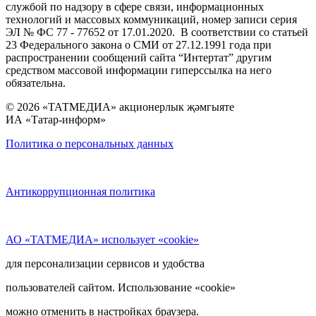
службой по надзору в сфере связи, информационных
технологий и массовых коммуникаций, номер записи серия
ЭЛ № ФС 77 - 77652 от 17.01.2020. В соответствии со статьей
23 Федерального закона о СМИ от 27.12.1991 года при
распространении сообщений сайта “Интертат” другим
средством массовой информации гиперссылка на него
обязательна.
© 2026 «ТАТМЕДИА» акционерлык җәмгыяте
ИА «Татар-информ»
Политика о персональных данных
Антикоррупционная политика
АО «ТАТМЕДИА» использует «cookie»
для персонализации сервисов и удобства
пользователей сайтом. Использование «cookie»
можно отменить в настройках браузера.