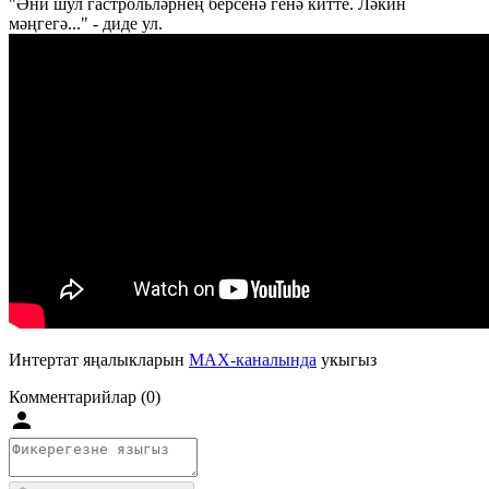
"Әни шул гастрольләрнең берсенә генә китте. Ләкин
мәңгегә..." - диде ул.
Интертат яңалыкларын
MAX-каналында
укыгыз
Комментарийлар (0)