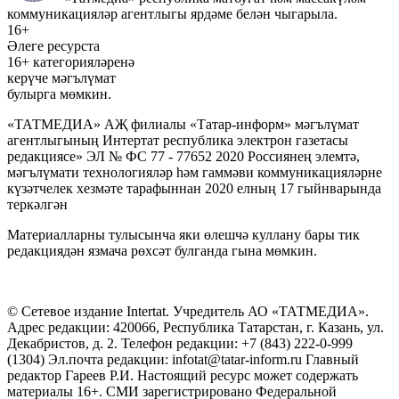
коммуникацияләр агентлыгы ярдәме белән чыгарыла.
16+
Әлеге ресурста
16+ категорияләренә
керүче мәгълүмат
булырга мөмкин.
«ТАТМЕДИА» АҖ филиалы «Татар-информ» мәгълүмат
агентлыгының Интертат республика электрон газетасы
редакциясе» ЭЛ № ФС 77 - 77652 2020 Россиянең элемтә,
мәгълүмати технологияләр һәм гаммәви коммуникацияләрне
күзәтчелек хезмәте тарафыннан 2020 елның 17 гыйнварында
теркәлгән
Материалларны тулысынча яки өлешчә куллану бары тик
редакциядән язмача рөхсәт булганда гына мөмкин.
© Сетевое издание Intertat. Учредитель АО «ТАТМЕДИА».
Адрес редакции: 420066, Республика Татарстан, г. Казань, ул.
Декабристов, д. 2. Телефон редакции: +7 (843) 222-0-999
(1304) Эл.почта редакции: infotat@tatar-inform.ru Главный
редактор Гареев Р.И. Настоящий ресурс может содержать
материалы 16+. СМИ зарегистрировано Федеральной