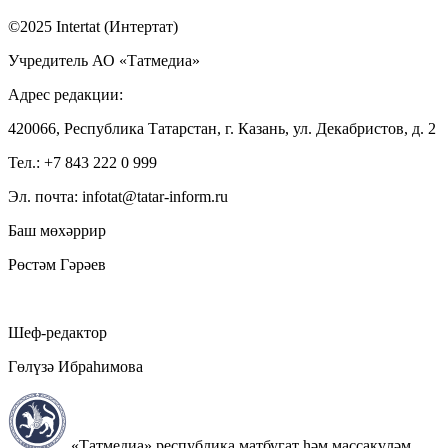
©2025 Intertat (Интертат)
Учредитель АО «Татмедиа»
Адрес редакции:
420066, Республика Татарстан, г. Казань, ул. Декабристов, д. 2
Тел.: +7 843 222 0 999
Эл. почта: infotat@tatar-inform.ru
Баш мөхәррир
Рөстәм Гәрәев
Шеф-редактор
Гөлүзә Ибраһимова
«Татмедиа» республика матбугат һәм массакүләм