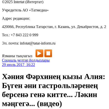
©2025 Intertat (Интертат)
Учредитель АО «Татмедиа»
Адрес редакции:
420066, Республика Татарстан, г. Казань, ул. Декабристов, д. 2
Тел.: +7 843 222 0 999
Эл. почта: infotat@tatar-inform.ru
Язманы тыңлагыз
Социаль челтәр йолдызлары
29 июль 2017 16:22
Хәния Фәрхинең кызы Алия:
Бүген әни гастрольләренең
берсенә генә китте... Ләкин
мәңгегә... (видео)