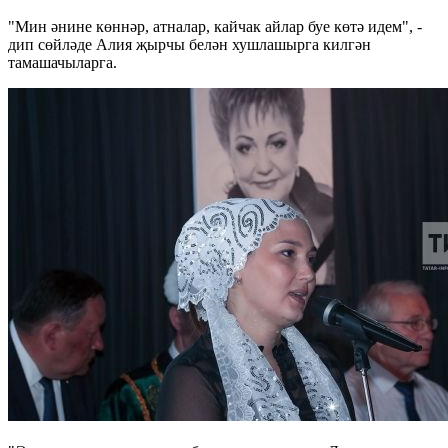
"Мин әнине көннәр, атналар, кайчак айлар буе көтә идем", -
дип сөйләде Алия җырчы белән хушлашырга килгән
тамашачыларга.