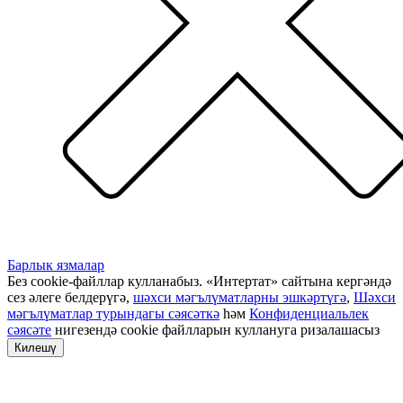
Барлык язмалар
Без cookie-файллар кулланабыз. «Интертат» сайтына кергәндә
сез әлеге белдерүгә,
шәхси мәгълүматларны эшкәртүгә
,
Шәхси
мәгълүматлар турындагы сәясәткә
һәм
Конфиденциальлек
сәясәте
нигезендә cookie файлларын куллануга ризалашасыз
Килешү