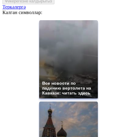
Фикерегезне калдырыгыз
Теркәлергә
Калган символлар:
Все новости по
падению вертолета на
Кавказе: читать здесь