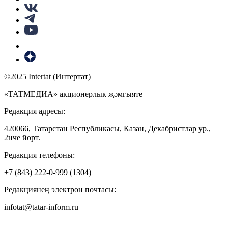
©2025 Intertat (Интертат)
«ТАТМЕДИА» акционерлык җәмгыяте
Редакция адресы:
420066, Татарстан Республикасы, Казан, Декабристлар ур.,
2нче йорт.
Редакция телефоны:
+7 (843) 222-0-999 (1304)
Редакциянең электрон почтасы:
infotat@tatar-inform.ru