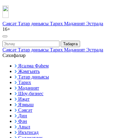
Сәясәт
Татар дөньясы
Тарих
Мәдәният
Эстрада
16+
Табарга
Сәясәт
Татар дөньясы
Тарих
Мәдәният
Эстрада
Сәхифәләр
Ясалма Фәһем
Җәмгыять
Татар дөньясы
Тарих
Мәдәният
Шоу-бизнес
Иҗат
Язмыш
Сәясәт
Дин
Фән
Авыл
Икътисад
Сәламәтлек