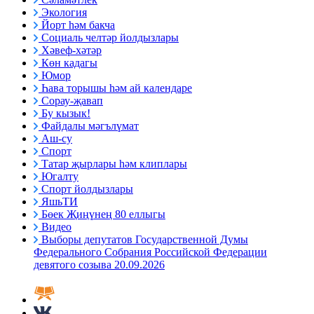
Экология
Йорт һәм бакча
Социаль челтәр йолдызлары
Хәвеф-хәтәр
Көн кадагы
Юмор
Һава торышы һәм ай календаре
Сорау-җавап
Бу кызык!
Файдалы мәгълүмат
Аш-су
Спорт
Татар җырлары һәм клиплары
Югалту
Спорт йолдызлары
ЯшьТИ
Бөек Җиңүнең 80 еллыгы
Видео
Выборы депутатов Государственной Думы
Федерального Собрания Российской Федерации
девятого созыва 20.09.2026