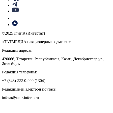
©2025 Intertat (Интертат)
«ТАТМЕДИА» акционерлык җәмгыяте
Редакция адресы:
420066, Татарстан Республикасы, Казан, Декабристлар ур.,
2нче йорт.
Редакция телефоны:
+7 (843) 222-0-999 (1304)
Редакциянең электрон почтасы:
infotat@tatar-inform.ru