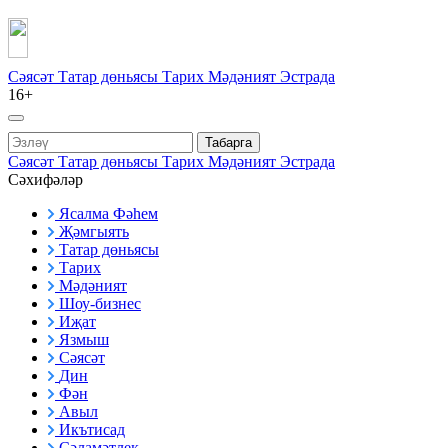
Сәясәт
Татар дөньясы
Тарих
Мәдәният
Эстрада
16+
Табарга
Сәясәт
Татар дөньясы
Тарих
Мәдәният
Эстрада
Сәхифәләр
Ясалма Фәһем
Җәмгыять
Татар дөньясы
Тарих
Мәдәният
Шоу-бизнес
Иҗат
Язмыш
Сәясәт
Дин
Фән
Авыл
Икътисад
Сәламәтлек