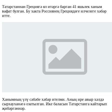
Татарстаннан Грециягә ял итәргә барган 41 яшьлек ханым
вафат булган. Бу хакта Россиянең Грециядәге илчелеге хәбәр
итте.
Ханымның үлү сәбәбе хәбәр ителми. Аның ире авыр хәлдә
сырхауханәгә озатылган. Ике баласын Татарстанга кайтарып
җибәргәннәр.