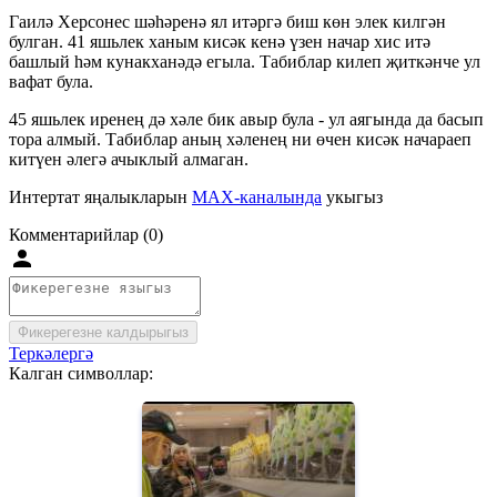
Гаилә Херсонес шәһәренә ял итәргә биш көн элек килгән
булган. 41 яшьлек ханым кисәк кенә үзен начар хис итә
башлый һәм кунакханәдә егыла. Табиблар килеп җиткәнче ул
вафат була.
45 яшьлек иренең дә хәле бик авыр була - ул аягында да басып
тора алмый. Табиблар аның хәленең ни өчен кисәк начараеп
китүен әлегә ачыклый алмаган.
Интертат яңалыкларын
MAX-каналында
укыгыз
Комментарийлар (0)
Фикерегезне калдырыгыз
Теркәлергә
Калган символлар: