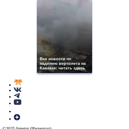
Все новости по
падению вертолета на
Кавказе: читать здесь
©2025 Intertat (Интертат)