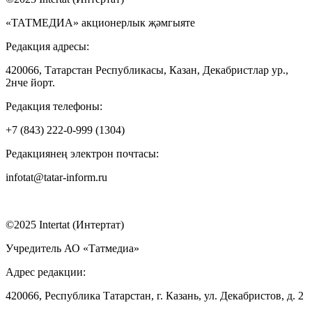
«ТАТМЕДИА» акционерлык җәмгыяте
Редакция адресы:
420066, Татарстан Республикасы, Казан, Декабристлар ур.,
2нче йорт.
Редакция телефоны:
+7 (843) 222-0-999 (1304)
Редакциянең электрон почтасы:
infotat@tatar-inform.ru
©2025 Intertat (Интертат)
Учредитель АО «Татмедиа»
Адрес редакции:
420066, Республика Татарстан, г. Казань, ул. Декабристов, д. 2