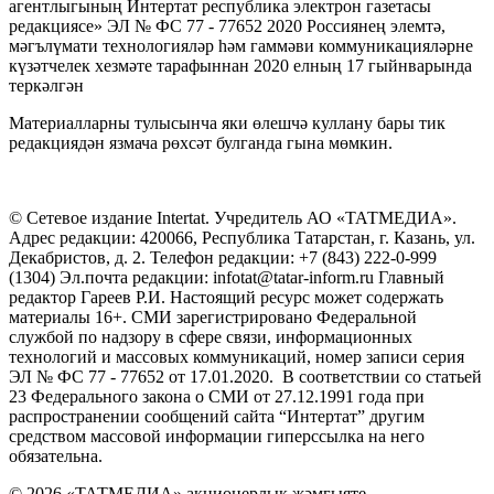
агентлыгының Интертат республика электрон газетасы
редакциясе» ЭЛ № ФС 77 - 77652 2020 Россиянең элемтә,
мәгълүмати технологияләр һәм гаммәви коммуникацияләрне
күзәтчелек хезмәте тарафыннан 2020 елның 17 гыйнварында
теркәлгән
Материалларны тулысынча яки өлешчә куллану бары тик
редакциядән язмача рөхсәт булганда гына мөмкин.
© Сетевое издание Intertat. Учредитель АО «ТАТМЕДИА».
Адрес редакции: 420066, Республика Татарстан, г. Казань, ул.
Декабристов, д. 2. Телефон редакции: +7 (843) 222-0-999
(1304) Эл.почта редакции: infotat@tatar-inform.ru Главный
редактор Гареев Р.И. Настоящий ресурс может содержать
материалы 16+. СМИ зарегистрировано Федеральной
службой по надзору в сфере связи, информационных
технологий и массовых коммуникаций, номер записи серия
ЭЛ № ФС 77 - 77652 от 17.01.2020. В соответствии со статьей
23 Федерального закона о СМИ от 27.12.1991 года при
распространении сообщений сайта “Интертат” другим
средством массовой информации гиперссылка на него
обязательна.
© 2026 «ТАТМЕДИА» акционерлык җәмгыяте