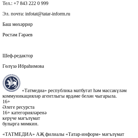
Тел.: +7 843 222 0 999
Эл. почта: infotat@tatar-inform.ru
Баш мөхәррир
Рөстәм Гәрәев
Шеф-редактор
Гөлүзә Ибраһимова
«Татмедиа» республика матбугат һәм массакүләм
коммуникацияләр агентлыгы ярдәме белән чыгарыла.
16+
Әлеге ресурста
16+ категорияләренә
керүче мәгълүмат
булырга мөмкин.
«ТАТМЕДИА» АҖ филиалы «Татар-информ» мәгълүмат