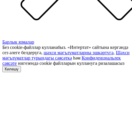
Барлык язмалар
Без cookie-файллар кулланабыз. «Интертат» сайтына кергәндә
сез әлеге белдерүгә,
шәхси мәгълүматларны эшкәртүгә
,
Шәхси
мәгълүматлар турындагы сәясәткә
һәм
Конфиденциальлек
сәясәте
нигезендә cookie файлларын куллануга ризалашасыз
Килешү