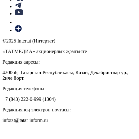
©2025 Intertat (Интертат)
«ТАТМЕДИА» акционерлык җәмгыяте
Редакция адресы:
420066, Татарстан Республикасы, Казан, Декабристлар ур.,
2нче йорт.
Редакция телефоны:
+7 (843) 222-0-999 (1304)
Редакциянең электрон почтасы:
infotat@tatar-inform.ru