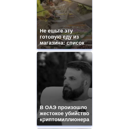
Не ешьте эту
готовую еду из
магазина: список
В ОАЭ произошло
жестокое убийство
криптомиллионера