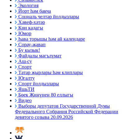
Экология
Йорт һәм бакча
Социаль челтәр йолдызлары
Хәвеф-хәтәр
Көн кадагы
Юмор
Һава торышы һәм ай календаре
Сорау-җавап
Бу кызык!
Файдалы мәгълүмат
Аш-су
Спорт
Татар җырлары һәм клиплары
Югалту
Спорт йолдызлары
ЯшьТИ
Бөек Җиңүнең 80 еллыгы
Видео
Выборы депутатов Государственной Думы
Федерального Собрания Российской Федерации
девятого созыва 20.09.2026