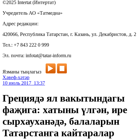
©2025 Intertat (Интертат)
Учредитель АО «Татмедиа»
Адрес редакции:
420066, Республика Татарстан, г. Казань, ул. Декабристов, д. 2
Тел.: +7 843 222 0 999
Эл. почта: infotat@tatar-inform.ru
Язманы тыңлагыз
Хәвеф-хәтәр
10 июль 2017 13:37
Грециядә ял вакытындагы
фаҗига: хатыны үлгән, ире
сырхауханәдә, балаларын
Татарстанга кайтаралар