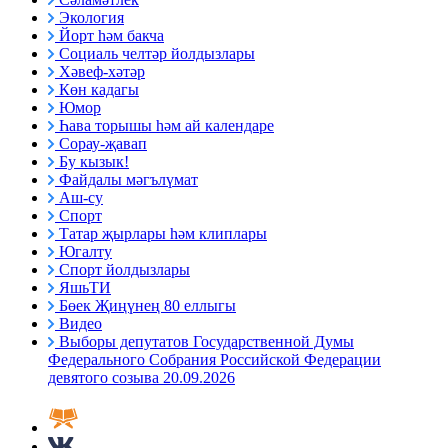
Экология
Йорт һәм бакча
Социаль челтәр йолдызлары
Хәвеф-хәтәр
Көн кадагы
Юмор
Һава торышы һәм ай календаре
Сорау-җавап
Бу кызык!
Файдалы мәгълүмат
Аш-су
Спорт
Татар җырлары һәм клиплары
Югалту
Спорт йолдызлары
ЯшьТИ
Бөек Җиңүнең 80 еллыгы
Видео
Выборы депутатов Государственной Думы
Федерального Собрания Российской Федерации
девятого созыва 20.09.2026