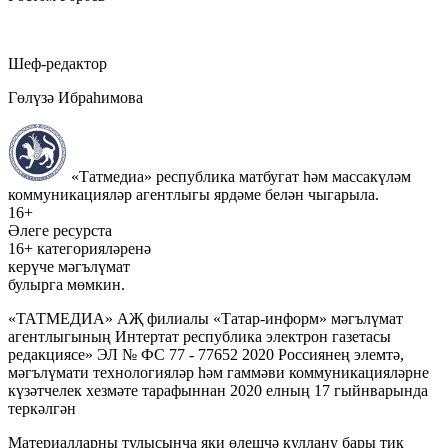
Шеф-редактор
Гөлүзә Ибраһимова
«Татмедиа» республика матбугат һәм массакүләм
коммуникацияләр агентлыгы ярдәме белән чыгарыла.
16+
Әлеге ресурста
16+ категорияләренә
керүче мәгълүмат
булырга мөмкин.
«ТАТМЕДИА» АҖ филиалы «Татар-информ» мәгълүмат
агентлыгының Интертат республика электрон газетасы
редакциясе» ЭЛ № ФС 77 - 77652 2020 Россиянең элемтә,
мәгълүмати технологияләр һәм гаммәви коммуникацияләрне
күзәтчелек хезмәте тарафыннан 2020 елның 17 гыйнварында
теркәлгән
Материалларны тулысынча яки өлешчә куллану бары тик