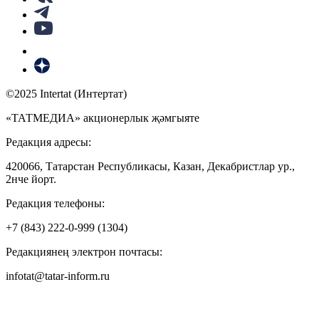
©2025 Intertat (Интертат)
«ТАТМЕДИА» акционерлык җәмгыяте
Редакция адресы:
420066, Татарстан Республикасы, Казан, Декабристлар ур.,
2нче йорт.
Редакция телефоны:
+7 (843) 222-0-999 (1304)
Редакциянең электрон почтасы:
infotat@tatar-inform.ru