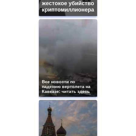
жестокое убийство
криптомиллионера
Все новости по
падению вертолета на
Кавказе: читать здесь