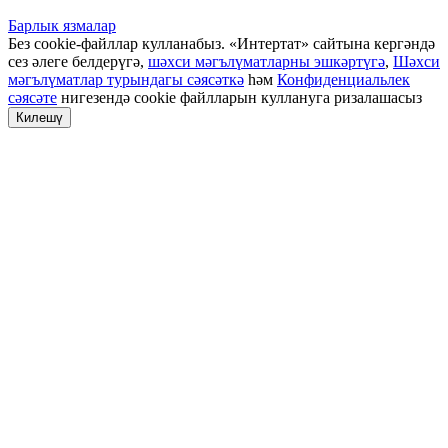
Барлык язмалар
Без cookie-файллар кулланабыз. «Интертат» сайтына кергәндә
сез әлеге белдерүгә,
шәхси мәгълүматларны эшкәртүгә
,
Шәхси
мәгълүматлар турындагы сәясәткә
һәм
Конфиденциальлек
сәясәте
нигезендә cookie файлларын куллануга ризалашасыз
Килешү