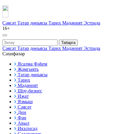
Сәясәт
Татар дөньясы
Тарих
Мәдәният
Эстрада
16+
Табарга
Сәясәт
Татар дөньясы
Тарих
Мәдәният
Эстрада
Сәхифәләр
Ясалма Фәһем
Җәмгыять
Татар дөньясы
Тарих
Мәдәният
Шоу-бизнес
Иҗат
Язмыш
Сәясәт
Дин
Фән
Авыл
Икътисад
Сәламәтлек