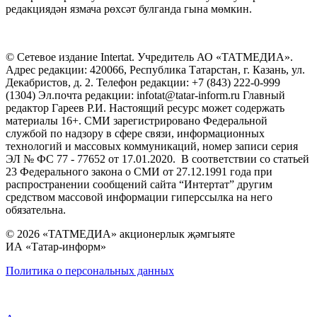
редакциядән язмача рөхсәт булганда гына мөмкин.
© Сетевое издание Intertat. Учредитель АО «ТАТМЕДИА».
Адрес редакции: 420066, Республика Татарстан, г. Казань, ул.
Декабристов, д. 2. Телефон редакции: +7 (843) 222-0-999
(1304) Эл.почта редакции: infotat@tatar-inform.ru Главный
редактор Гареев Р.И. Настоящий ресурс может содержать
материалы 16+. СМИ зарегистрировано Федеральной
службой по надзору в сфере связи, информационных
технологий и массовых коммуникаций, номер записи серия
ЭЛ № ФС 77 - 77652 от 17.01.2020. В соответствии со статьей
23 Федерального закона о СМИ от 27.12.1991 года при
распространении сообщений сайта “Интертат” другим
средством массовой информации гиперссылка на него
обязательна.
© 2026 «ТАТМЕДИА» акционерлык җәмгыяте
ИА «Татар-информ»
Политика о персональных данных