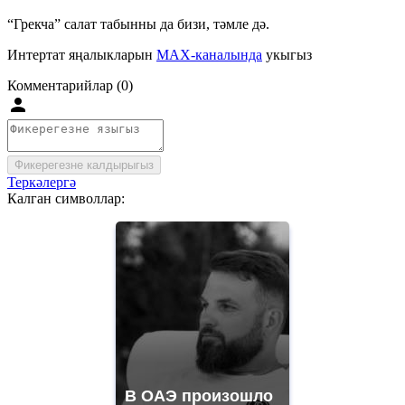
“Грекча” салат табынны да бизи, тәмле дә.
Интертат яңалыкларын
MAX-каналында
укыгыз
Комментарийлар (0)
Фикерегезне калдырыгыз
Теркәлергә
Калган символлар:
В ОАЭ произошло