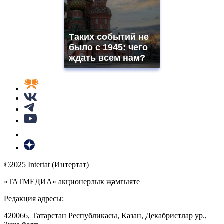
Таких событий не
было с 1945: чего
ждать всем нам?
©2025 Intertat (Интертат)
«ТАТМЕДИА» акционерлык җәмгыяте
Редакция адресы:
420066, Татарстан Республикасы, Казан, Декабристлар ур.,