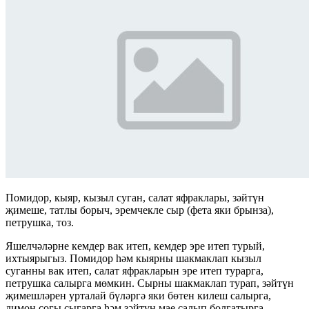
Помидор, кыяр, кызыл суган, салат яфраклары, зәйтүн
җимеше, татлы борыч, эремчекле сыр (фета яки брынза),
петрушка, тоз.
Яшелчәләрне кемдер вак итеп, кемдер эре итеп турый,
ихтыярыгыз. Помидор һәм кыярны шакмаклап кызыл
суганны вак итеп, салат яфракларын эре итеп турарга,
петрушка салырга мөмкин. Сырны шакмаклап турап, зәйтүн
җимешләрен урталай бүләргә яки бөтен килеш салырга,
лимон согы сыгарга һәм зәйтүн мае салып болгатырга.