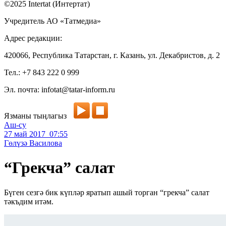
©2025 Intertat (Интертат)
Учредитель АО «Татмедиа»
Адрес редакции:
420066, Республика Татарстан, г. Казань, ул. Декабристов, д. 2
Тел.: +7 843 222 0 999
Эл. почта: infotat@tatar-inform.ru
Язманы тыңлагыз
Аш-су
27 май 2017 07:55
Гөлүзә Василова
“Грекча” салат
Бүген сезгә бик күпләр яратып ашый торган “грекча” салат
тәкъдим итәм.