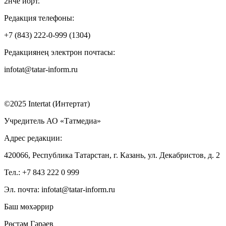
2нче йорт.
Редакция телефоны:
+7 (843) 222-0-999 (1304)
Редакциянең электрон почтасы:
infotat@tatar-inform.ru
©2025 Intertat (Интертат)
Учредитель АО «Татмедиа»
Адрес редакции:
420066, Республика Татарстан, г. Казань, ул. Декабристов, д. 2
Тел.: +7 843 222 0 999
Эл. почта: infotat@tatar-inform.ru
Баш мөхәррир
Рөстәм Гәрәев