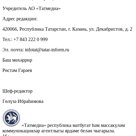
Учредитель АО «Татмедиа»
Адрес редакции:
420066, Республика Татарстан, г. Казань, ул. Декабристов, д. 2
Тел.: +7 843 222 0 999
Эл. почта: infotat@tatar-inform.ru
Баш мөхәррир
Рөстәм Гәрәев
Шеф-редактор
Гөлүзә Ибраһимова
«Татмедиа» республика матбугат һәм массакүләм
коммуникацияләр агентлыгы ярдәме белән чыгарыла.