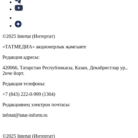
©2025 Intertat (Интертат)
«ТАТМЕДИА» акционерлык җәмгыяте
Редакция адресы:
420066, Татарстан Республикасы, Казан, Декабристлар ур.,
2нче йорт.
Редакция телефоны:
+7 (843) 222-0-999 (1304)
Редакциянең электрон почтасы:
infotat@tatar-inform.ru
©2025 Intertat (Интертат)