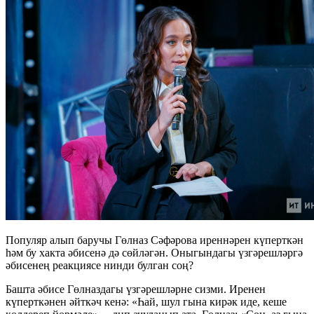
Популяр алып баручы Гөлназ Сәфәрова иреннәрен күперткән
һәм бу хакта әбисенә дә сөйләгән. Оныгындагы үзгәрешләргә
әбисенең реакциясе нинди булган соң?
Башта әбисе Гөлназдагы үзгәрешләрне сизми. Иренен
күперткәнен әйткәч кенә: «Һай, шул гына кирәк иде, кеше