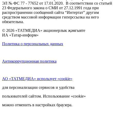
ЭЛ № ФС 77 - 77652 от 17.01.2020. В соответствии со статьей
23 Федерального закона о СМИ от 27.12.1991 года при
распространении сообщений сайта “Интертат” другим
средством массовой информации гиперссылка на него
обязательна.
© 2026 «ТАТМЕДИА» акционерлык җәмгыяте
ИА «Татар-информ»
Политика о персональных данных
Антикоррупционная политика
АО «ТАТМЕДИА» использует «cookie»
для персонализации сервисов и удобства
пользователей сайтом. Использование «cookie»
можно отменить в настройках браузера.