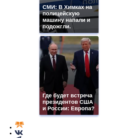
СМИ: В Химках на
полицейскую
машину напали и
подожгли.
Где будет встреча
президентов США
и России: Европа?