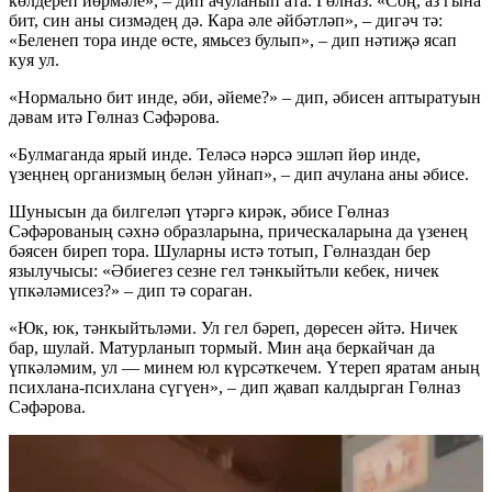
көлдереп йөрмәле», – дип ачуланып ата. Гөлназ: «Соң, аз гына
бит, син аны сизмәдең дә. Кара әле әйбәтләп», – дигәч тә:
«Беленеп тора инде өсте, ямьсез булып», – дип нәтиҗә ясап
куя ул.
«Нормально бит инде, әби, әйеме?» – дип, әбисен аптыратуын
дәвам итә Гөлназ Сәфәрова.
«Булмаганда ярый инде. Теләсә нәрсә эшләп йөр инде,
үзеңнең организмың белән уйнап», – дип ачулана аны әбисе.
Шунысын да билгеләп үтәргә кирәк, әбисе Гөлназ
Сәфәрованың сәхнә образларына, прическаларына да үзенең
бәясен биреп тора. Шуларны истә тотып, Гөлназдан бер
язылучысы: «Әбиегез сезне гел тәнкыйтьли кебек, ничек
үпкәләмисез?» – дип тә сораган.
«Юк, юк, тәнкыйтьләми. Ул гел бәреп, дөресен әйтә. Ничек
бар, шулай. Матурланып тормый. Мин аңа беркайчан да
үпкәләмим, ул — минем юл күрсәткечем. Үтереп яратам аның
психлана-психлана сүгүен», – дип җавап калдырган Гөлназ
Сәфәрова.