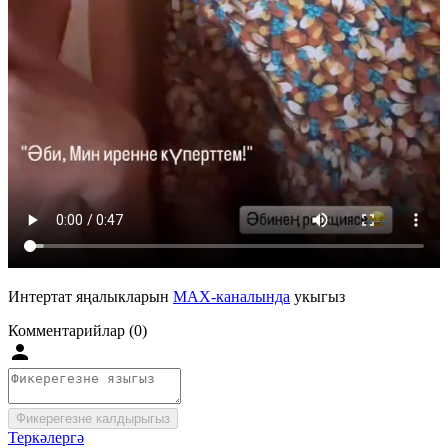
Интертат яңалыкларын
MAX-каналында
укыгыз
Комментарийлар (0)
Фикерегезне калдырыгыз
Теркәлергә