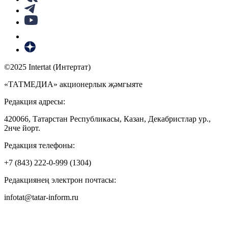
©2025 Intertat (Интертат)
«ТАТМЕДИА» акционерлык җәмгыяте
Редакция адресы:
420066, Татарстан Республикасы, Казан, Декабристлар ур.,
2нче йорт.
Редакция телефоны:
+7 (843) 222-0-999 (1304)
Редакциянең электрон почтасы:
infotat@tatar-inform.ru