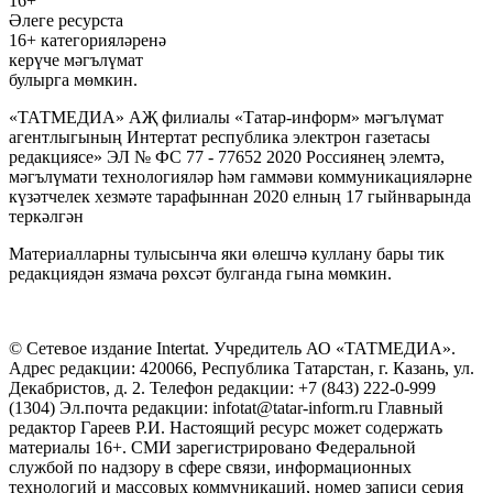
16+
Әлеге ресурста
16+ категорияләренә
керүче мәгълүмат
булырга мөмкин.
«ТАТМЕДИА» АҖ филиалы «Татар-информ» мәгълүмат
агентлыгының Интертат республика электрон газетасы
редакциясе» ЭЛ № ФС 77 - 77652 2020 Россиянең элемтә,
мәгълүмати технологияләр һәм гаммәви коммуникацияләрне
күзәтчелек хезмәте тарафыннан 2020 елның 17 гыйнварында
теркәлгән
Материалларны тулысынча яки өлешчә куллану бары тик
редакциядән язмача рөхсәт булганда гына мөмкин.
© Сетевое издание Intertat. Учредитель АО «ТАТМЕДИА».
Адрес редакции: 420066, Республика Татарстан, г. Казань, ул.
Декабристов, д. 2. Телефон редакции: +7 (843) 222-0-999
(1304) Эл.почта редакции: infotat@tatar-inform.ru Главный
редактор Гареев Р.И. Настоящий ресурс может содержать
материалы 16+. СМИ зарегистрировано Федеральной
службой по надзору в сфере связи, информационных
технологий и массовых коммуникаций, номер записи серия