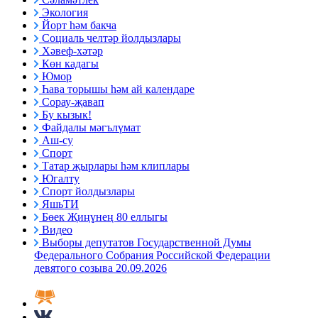
Экология
Йорт һәм бакча
Социаль челтәр йолдызлары
Хәвеф-хәтәр
Көн кадагы
Юмор
Һава торышы һәм ай календаре
Сорау-җавап
Бу кызык!
Файдалы мәгълүмат
Аш-су
Спорт
Татар җырлары һәм клиплары
Югалту
Спорт йолдызлары
ЯшьТИ
Бөек Җиңүнең 80 еллыгы
Видео
Выборы депутатов Государственной Думы
Федерального Собрания Российской Федерации
девятого созыва 20.09.2026