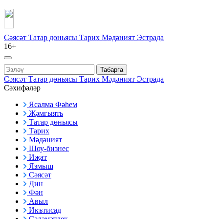
Сәясәт
Татар дөньясы
Тарих
Мәдәният
Эстрада
16+
Табарга
Сәясәт
Татар дөньясы
Тарих
Мәдәният
Эстрада
Сәхифәләр
Ясалма Фәһем
Җәмгыять
Татар дөньясы
Тарих
Мәдәният
Шоу-бизнес
Иҗат
Язмыш
Сәясәт
Дин
Фән
Авыл
Икътисад
Сәламәтлек