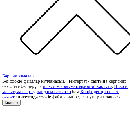
Барлык язмалар
Без cookie-файллар кулланабыз. «Интертат» сайтына кергәндә
сез әлеге белдерүгә,
шәхси мәгълүматларны эшкәртүгә
,
Шәхси
мәгълүматлар турындагы сәясәткә
һәм
Конфиденциальлек
сәясәте
нигезендә cookie файлларын куллануга ризалашасыз
Килешү