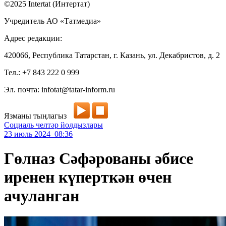
©2025 Intertat (Интертат)
Учредитель АО «Татмедиа»
Адрес редакции:
420066, Республика Татарстан, г. Казань, ул. Декабристов, д. 2
Тел.: +7 843 222 0 999
Эл. почта: infotat@tatar-inform.ru
Язманы тыңлагыз
Социаль челтәр йолдызлары
23 июль 2024 08:36
Гөлназ Сәфәрованы әбисе
иренен күперткән өчен
ачуланган