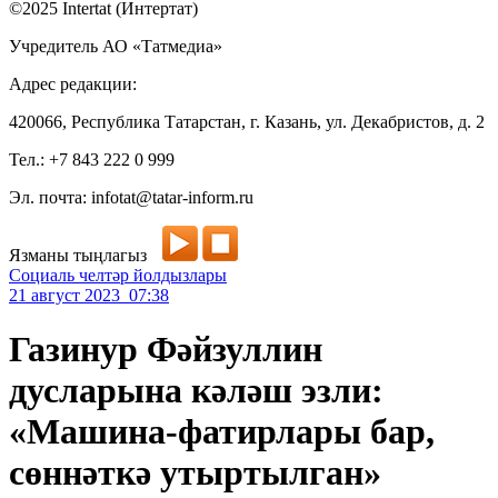
©2025 Intertat (Интертат)
Учредитель АО «Татмедиа»
Адрес редакции:
420066, Республика Татарстан, г. Казань, ул. Декабристов, д. 2
Тел.: +7 843 222 0 999
Эл. почта: infotat@tatar-inform.ru
Язманы тыңлагыз
Социаль челтәр йолдызлары
21 август 2023 07:38
Газинур Фәйзуллин
дусларына кәләш эзли:
«Машина-фатирлары бар,
сөннәткә утыртылган»