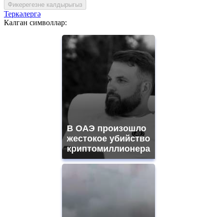
Фикерегезне калдырыгыз
Теркәлергә
Калган символлар:
В ОАЭ произошло
жестокое убийство
криптомиллионера