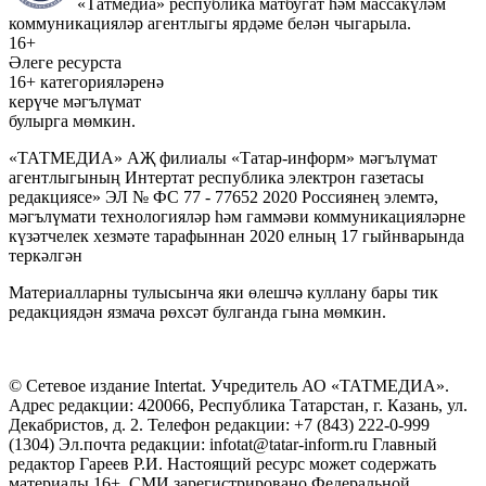
«Татмедиа» республика матбугат һәм массакүләм
коммуникацияләр агентлыгы ярдәме белән чыгарыла.
16+
Әлеге ресурста
16+ категорияләренә
керүче мәгълүмат
булырга мөмкин.
«ТАТМЕДИА» АҖ филиалы «Татар-информ» мәгълүмат
агентлыгының Интертат республика электрон газетасы
редакциясе» ЭЛ № ФС 77 - 77652 2020 Россиянең элемтә,
мәгълүмати технологияләр һәм гаммәви коммуникацияләрне
күзәтчелек хезмәте тарафыннан 2020 елның 17 гыйнварында
теркәлгән
Материалларны тулысынча яки өлешчә куллану бары тик
редакциядән язмача рөхсәт булганда гына мөмкин.
© Сетевое издание Intertat. Учредитель АО «ТАТМЕДИА».
Адрес редакции: 420066, Республика Татарстан, г. Казань, ул.
Декабристов, д. 2. Телефон редакции: +7 (843) 222-0-999
(1304) Эл.почта редакции: infotat@tatar-inform.ru Главный
редактор Гареев Р.И. Настоящий ресурс может содержать
материалы 16+. СМИ зарегистрировано Федеральной