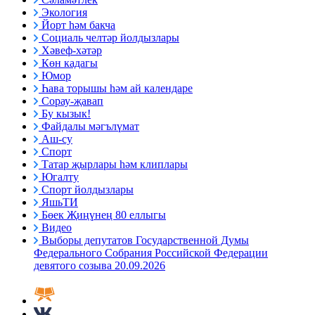
Экология
Йорт һәм бакча
Социаль челтәр йолдызлары
Хәвеф-хәтәр
Көн кадагы
Юмор
Һава торышы һәм ай календаре
Сорау-җавап
Бу кызык!
Файдалы мәгълүмат
Аш-су
Спорт
Татар җырлары һәм клиплары
Югалту
Спорт йолдызлары
ЯшьТИ
Бөек Җиңүнең 80 еллыгы
Видео
Выборы депутатов Государственной Думы
Федерального Собрания Российской Федерации
девятого созыва 20.09.2026