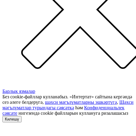
Барлык язмалар
Без cookie-файллар кулланабыз. «Интертат» сайтына кергәндә
сез әлеге белдерүгә,
шәхси мәгълүматларны эшкәртүгә
,
Шәхси
мәгълүматлар турындагы сәясәткә
һәм
Конфиденциальлек
сәясәте
нигезендә cookie файлларын куллануга ризалашасыз
Килешү