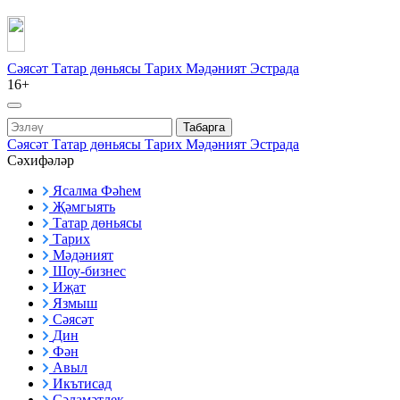
Сәясәт
Татар дөньясы
Тарих
Мәдәният
Эстрада
16+
Табарга
Сәясәт
Татар дөньясы
Тарих
Мәдәният
Эстрада
Сәхифәләр
Ясалма Фәһем
Җәмгыять
Татар дөньясы
Тарих
Мәдәният
Шоу-бизнес
Иҗат
Язмыш
Сәясәт
Дин
Фән
Авыл
Икътисад
Сәламәтлек