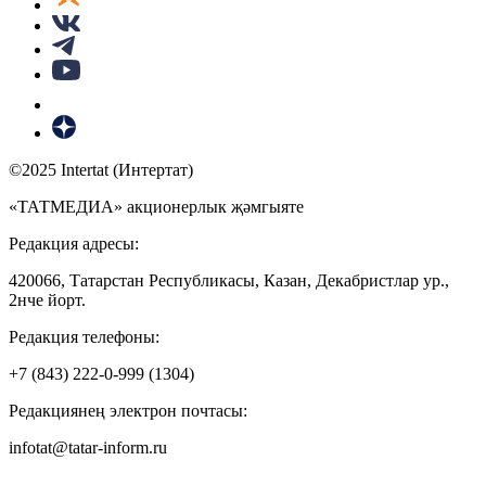
©2025 Intertat (Интертат)
«ТАТМЕДИА» акционерлык җәмгыяте
Редакция адресы:
420066, Татарстан Республикасы, Казан, Декабристлар ур.,
2нче йорт.
Редакция телефоны:
+7 (843) 222-0-999 (1304)
Редакциянең электрон почтасы:
infotat@tatar-inform.ru