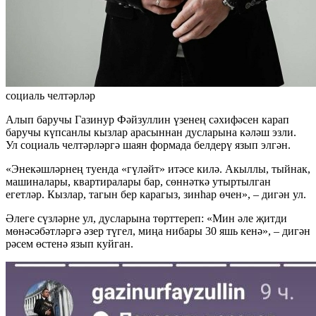
социаль челтәрләр
Алып баручы Газинур Фәйзуллин үзенең сәхифәсен карап
баручы күпсанлы кызлар арасыннан дусларына кәләш эзли.
Ул социаль челтәрләргә шаян формада белдерү язып элгән.
«Энекәшләрнең туенда «гүләйт» итәсе килә. Акыллы, тыйнак,
машиналары, квартиралары бар, сөннәткә утыртылган
егетләр. Кызлар, тагын бер карагыз, зинһар өчен», – дигән ул.
Әлеге сүзләрне ул, дусларына төрттереп: «Мин әле җитди
мөнәсәбәтләргә әзер түгел, миңа нибары 30 яшь кенә», – дигән
рәсем өстенә язып куйган.