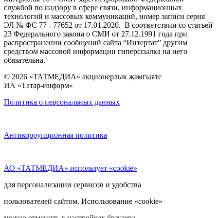
службой по надзору в сфере связи, информационных
технологий и массовых коммуникаций, номер записи серия
ЭЛ № ФС 77 - 77652 от 17.01.2020. В соответствии со статьей
23 Федерального закона о СМИ от 27.12.1991 года при
распространении сообщений сайта “Интертат” другим
средством массовой информации гиперссылка на него
обязательна.
© 2026 «ТАТМЕДИА» акционерлык җәмгыяте
ИА «Татар-информ»
Политика о персональных данных
Антикоррупционная политика
АО «ТАТМЕДИА» использует «cookie»
для персонализации сервисов и удобства
пользователей сайтом. Использование «cookie»
можно отменить в настройках браузера.