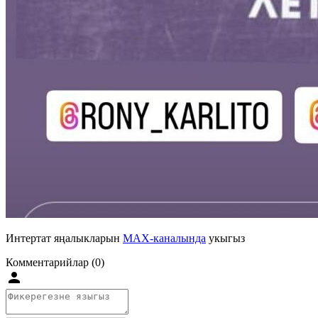
Интертат яңалыкларын
MAX-каналында
укыгыз
Комментарийлар (0)