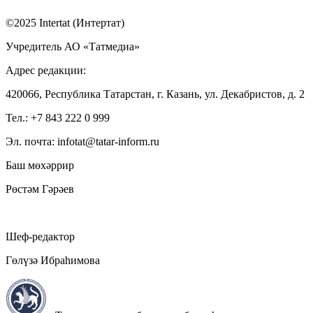
©2025 Intertat (Интертат)
Учредитель АО «Татмедиа»
Адрес редакции:
420066, Республика Татарстан, г. Казань, ул. Декабристов, д. 2
Тел.: +7 843 222 0 999
Эл. почта: infotat@tatar-inform.ru
Баш мөхәррир
Рөстәм Гәрәев
Шеф-редактор
Гөлүзә Ибраһимова