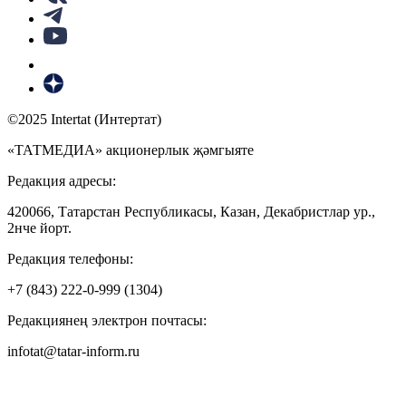
©2025 Intertat (Интертат)
«ТАТМЕДИА» акционерлык җәмгыяте
Редакция адресы:
420066, Татарстан Республикасы, Казан, Декабристлар ур.,
2нче йорт.
Редакция телефоны:
+7 (843) 222-0-999 (1304)
Редакциянең электрон почтасы:
infotat@tatar-inform.ru