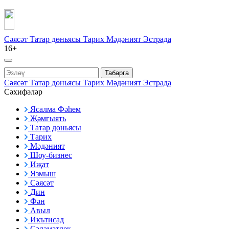
Сәясәт
Татар дөньясы
Тарих
Мәдәният
Эстрада
16+
Табарга
Сәясәт
Татар дөньясы
Тарих
Мәдәният
Эстрада
Сәхифәләр
Ясалма Фәһем
Җәмгыять
Татар дөньясы
Тарих
Мәдәният
Шоу-бизнес
Иҗат
Язмыш
Сәясәт
Дин
Фән
Авыл
Икътисад
Сәламәтлек