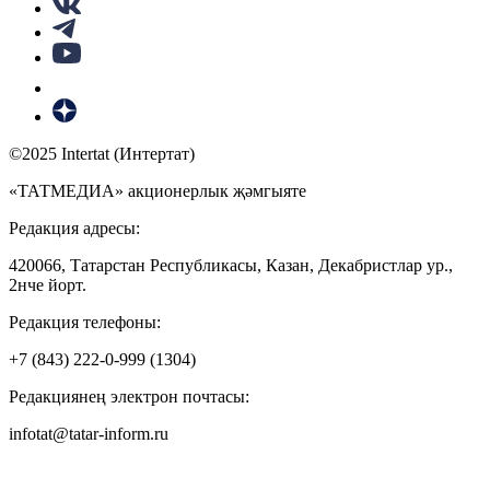
©2025 Intertat (Интертат)
«ТАТМЕДИА» акционерлык җәмгыяте
Редакция адресы:
420066, Татарстан Республикасы, Казан, Декабристлар ур.,
2нче йорт.
Редакция телефоны:
+7 (843) 222-0-999 (1304)
Редакциянең электрон почтасы:
infotat@tatar-inform.ru