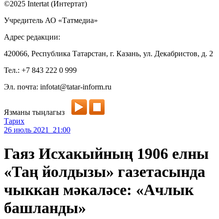
©2025 Intertat (Интертат)
Учредитель АО «Татмедиа»
Адрес редакции:
420066, Республика Татарстан, г. Казань, ул. Декабристов, д. 2
Тел.: +7 843 222 0 999
Эл. почта: infotat@tatar-inform.ru
Язманы тыңлагыз
Тарих
26 июль 2021 21:00
Гаяз Исхакыйның 1906 елны
«Таң йолдызы» газетасында
чыккан мәкаләсе: «Ачлык
башланды»