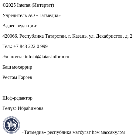
©2025 Intertat (Интертат)
Учредитель АО «Татмедиа»
Адрес редакции:
420066, Республика Татарстан, г. Казань, ул. Декабристов, д. 2
Тел.: +7 843 222 0 999
Эл. почта: infotat@tatar-inform.ru
Баш мөхәррир
Рөстәм Гәрәев
Шеф-редактор
Гөлүзә Ибраһимова
«Татмедиа» республика матбугат һәм массакүләм