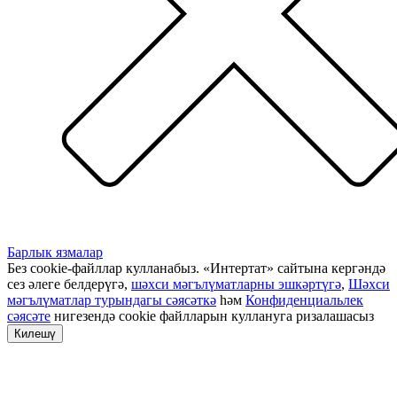
Барлык язмалар
Без cookie-файллар кулланабыз. «Интертат» сайтына кергәндә
сез әлеге белдерүгә,
шәхси мәгълүматларны эшкәртүгә
,
Шәхси
мәгълүматлар турындагы сәясәткә
һәм
Конфиденциальлек
сәясәте
нигезендә cookie файлларын куллануга ризалашасыз
Килешү