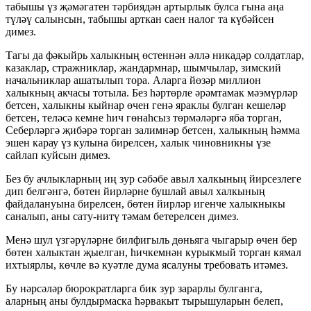
табышы үз җәмәгатен тәрбиядән артырлык булса гына аңа
түләү салынсын, табышы арткан саен налог та күбәйсен
димез.
Тагы да фәкыйрь халыкның өстеннән әллә никадәр солдатлар,
казаклар, стражниклар, жандармнар, шымчылар, зимский
начальниклар ашатылып тора. Аларга йөзәр миллион
халыкның акчасы тотыла. Без һәртөрле әрәмтамак мәэмүрләр
бетсен, халыкны кыйнар өчен генә яраклы булган кешеләр
бетсен, теләсә кемне һич гөнаһсыз төрмәләргә яба торган,
Себерләргә җибәрә торган залимнәр бетсен, халыкның һәмма
эшен карау үз кулына бирелсен, халык чиновникны үзе
сайлап куйсын димез.
Без бу ачлыкларның иң зур сәбәбе авыл халкының йирсезлеге
дип белгәнгә, бөтен йирләрне бушлай авыл халкының
файдалануына бирелсен, бөтен йирләр игенче халыкныкы
саналып, аны сату-нитү тәмам бетерелсен димез.
Менә шул үзгәрүләрне билфигыль дөньяга чыгарыр өчен бер
бөтен халыктан җыелган, һичкемнән курыкмый торган кямал
ихтыярлы, көчле вә куәтле дума ясалуны требовать итәмез.
Бу нәрсәләр бюрократларга бик зур зарарлы булганга,
аларның аны булдырмаска һәрвакыт тырышуларын белеп,