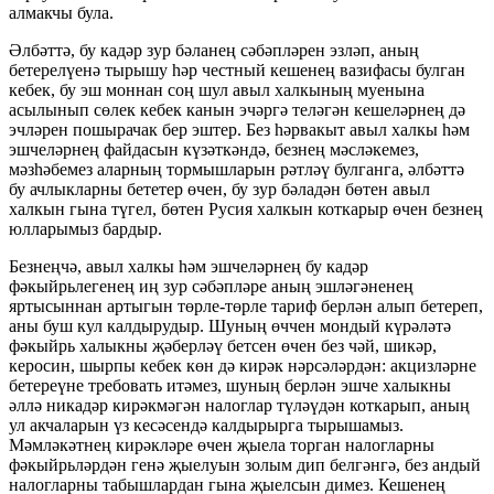
алмакчы була.
Әлбәттә, бу кадәр зур бәланең сәбәпләрен эзләп, аның
бетерелүенә тырышу һәр честный кешенең вазифасы булган
кебек, бу эш моннан соң шул авыл халкының муенына
асылынып сөлек кебек канын эчәргә теләгән кешеләрнең дә
эчләрен пошырачак бер эштер. Без һәрвакыт авыл халкы һәм
эшчеләрнең файдасын күзәткәндә, безнең мәсләкемез,
мәзһәбемез аларның тормышларын рәтләү булганга, әлбәттә
бу ачлыкларны бететер өчен, бу зур бәладән бөтен авыл
халкын гына түгел, бөтен Русия халкын коткарыр өчен безнең
юлларымыз бардыр.
Безнеңчә, авыл халкы һәм эшчеләрнең бу кадәр
фәкыйрьлегенең иң зур сәбәпләре аның эшләгәненең
яртысыннан артыгын төрле-төрле тариф берлән алып бетереп,
аны буш кул калдырудыр. Шуның өччен мондый күрәләтә
фәкыйрь халыкны җәберләү бетсен өчен без чәй, шикәр,
керосин, шырпы кебек көн дә кирәк нәрсәләрдән: акцизләрне
бетереүне требовать итәмез, шуның берлән эшче халыкны
әллә никадәр кирәкмәгән налоглар түләүдән коткарып, аның
ул акчаларын үз кесәсендә калдырырга тырышамыз.
Мәмләкәтнең кирәкләре өчен җыела торган налогларны
фәкыйрьләрдән генә җыелуын золым дип белгәнгә, без андый
налогларны табышлардан гына җыелсын димез. Кешенең