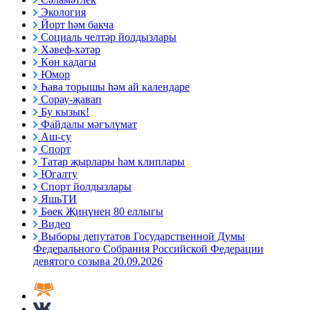
Экология
Йорт һәм бакча
Социаль челтәр йолдызлары
Хәвеф-хәтәр
Көн кадагы
Юмор
Һава торышы һәм ай календаре
Сорау-җавап
Бу кызык!
Файдалы мәгълүмат
Аш-су
Спорт
Татар җырлары һәм клиплары
Югалту
Спорт йолдызлары
ЯшьТИ
Бөек Җиңүнең 80 еллыгы
Видео
Выборы депутатов Государственной Думы
Федерального Собрания Российской Федерации
девятого созыва 20.09.2026