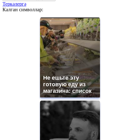
Теркәлергә
Калган символлар:
Не ешьте эту
готовую еду из
магазина: список