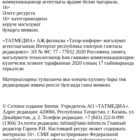
коммуникацияләр агентлыгы ярдәме белән чыгарыла.
16+
Әлеге ресурста
16+ категорияләренә
керүче мәгълүмат
булырга мөмкин.
«ТАТМЕДИА» АҖ филиалы «Татар-информ» мәгълүмат
агентлыгының Интертат республика электрон газетасы
редакциясе» ЭЛ № ФС 77 - 77652 2020 Россиянең элемтә,
мәгълүмати технологияләр һәм гаммәви коммуникацияләрне
күзәтчелек хезмәте тарафыннан 2020 елның 17 гыйнварында
теркәлгән
Материалларны тулысынча яки өлешчә куллану бары тик
редакциядән язмача рөхсәт булганда гына мөмкин.
© Сетевое издание Intertat. Учредитель АО «ТАТМЕДИА».
Адрес редакции: 420066, Республика Татарстан, г. Казань, ул.
Декабристов, д. 2. Телефон редакции: +7 (843) 222-0-999
(1304) Эл.почта редакции: infotat@tatar-inform.ru Главный
редактор Гареев Р.И. Настоящий ресурс может содержать
материалы 16+. СМИ зарегистрировано Федеральной
службой по надзору в сфере связи, информационных