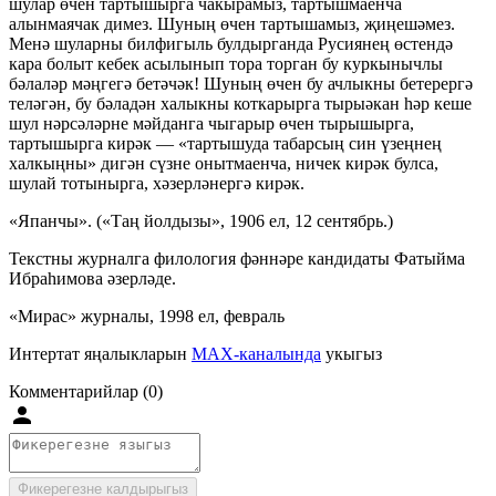
шулар өчен тартышырга чакырамыз, тартышмаенча
алынмаячак димез. Шуның өчен тартышамыз, җиңешәмез.
Менә шуларны билфигыль булдырганда Русиянең өстендә
кара болыт кебек асылынып тора торган бу куркынычлы
бәлаләр мәңгегә бетәчәк! Шуның өчен бу ачлыкны бетерергә
теләгән, бу бәладән халыкны коткарырга тырыәкан һәр кеше
шул нәрсәләрне мәйданга чыгарыр өчен тырышырга,
тартышырга кирәк — «тартышуда табарсың син үзеңнең
халкыңны» дигән сүзне онытмаенча, ничек кирәк булса,
шулай тотынырга, хәзерләнергә кирәк.
«Япанчы». («Таң йолдызы», 1906 ел, 12 сентябрь.)
Текстны журналга филология фәннәре кандидаты Фатыйма
Ибраһимова әзерләде.
«Мирас» журналы, 1998 ел, февраль
Интертат яңалыкларын
MAX-каналында
укыгыз
Комментарийлар (0)
Фикерегезне калдырыгыз