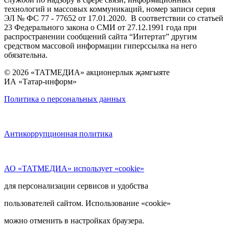
технологий и массовых коммуникаций, номер записи серия
ЭЛ № ФС 77 - 77652 от 17.01.2020. В соответствии со статьей
23 Федерального закона о СМИ от 27.12.1991 года при
распространении сообщений сайта “Интертат” другим
средством массовой информации гиперссылка на него
обязательна.
© 2026 «ТАТМЕДИА» акционерлык җәмгыяте
ИА «Татар-информ»
Политика о персональных данных
Антикоррупционная политика
АО «ТАТМЕДИА» использует «cookie»
для персонализации сервисов и удобства
пользователей сайтом. Использование «cookie»
можно отменить в настройках браузера.