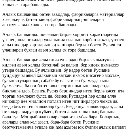
халкы ач тора башлады.
Ачлык башланды: бөтен заводлар, фабрикаларга материаллар
хәзерләүче, бөтен завод-фабрикаларның эшчеләрен
ашатучыавыл халкы ач тора башлады.
Ачлык башланды: ике елдан бирле хөррият хәрәктләрендә
үзенең әллә никадәр улларын-кызларын корбан иткән, үзенең
әллә никадәр картларының каннары берлән бөтен Русиянең
үләннәрен буяган авыл халкы ач тора башлады.
Ачлык башланды: әллә ничә еллардан бирле ачлы-туклы
килгән авыл халкы бөтенләй ач калып, бер кисәк икмәксез
утыра башлады. Бу ачлыкның, бу кадәр бөтен Русияне
туйдыручы авыл халкының каткан икмәк кисәгенә мохтаҗ
булып ятуларының сәбәбе бу елгы иген булмауда гына
булмаенча, бәлки бөтен авыл тормышының эчләрендә
бикләнгәндер. Безнең Русия берникадәр иген берлә кәсеп итә
торган мәмләкәт булса да, безнең Русиядән һәр елны әллә
ничәшәр йөз миллион потлап иген чит йирләргә чыкса да,
бездә бик еш-еш ачлыклар була. Бездә шул ачлыклардан, әллә
никадәр авырулар күбәеп, бөтен авыл халкының башына
бәла туа. Мондый ачлыклар елдан-ел күбәя бара. Боларның
аралары елдан-ел азаеп, бара-бара бөтен Русияне
бертуктамаенча әүвәле юк һәм ахыры юк булган ачлык каплап