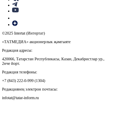
©2025 Intertat (Интертат)
«ТАТМЕДИА» акционерлык җәмгыяте
Редакция адресы:
420066, Татарстан Республикасы, Казан, Декабристлар ур.,
2нче йорт.
Редакция телефоны:
+7 (843) 222-0-999 (1304)
Редакциянең электрон почтасы:
infotat@tatar-inform.ru