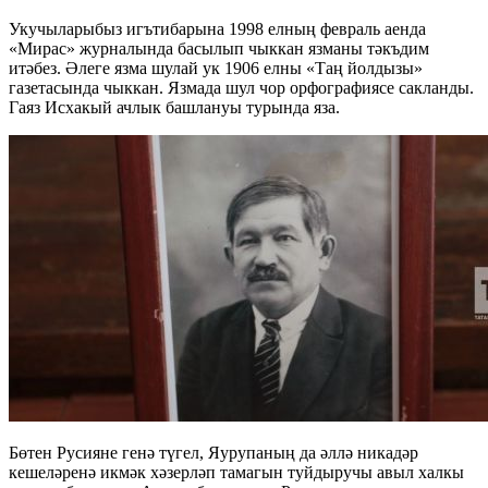
Укучыларыбыз игътибарына 1998 елның февраль аенда
«Мирас» журналында басылып чыккан язманы тәкъдим
итәбез. Әлеге язма шулай ук 1906 елны «Таң йолдызы»
газетасында чыккан. Язмада шул чор орфографиясе сакланды.
Гаяз Исхакый ачлык башлануы турында яза.
Бөтен Русияне генә түгел, Яурупаның да әллә никадәр
кешеләренә икмәк хәзерләп тамагын туйдыручы авыл халкы