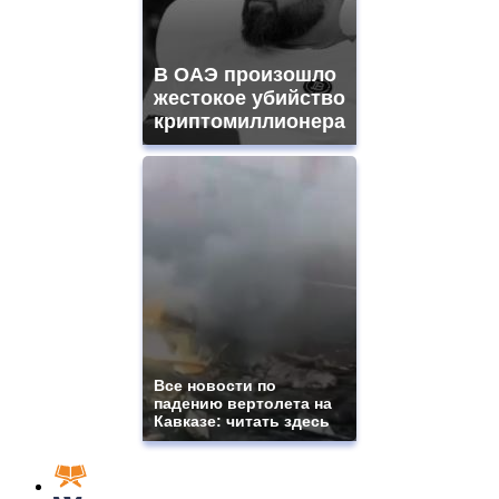
В ОАЭ произошло
жестокое убийство
криптомиллионера
Все новости по
падению вертолета на
Кавказе: читать здесь