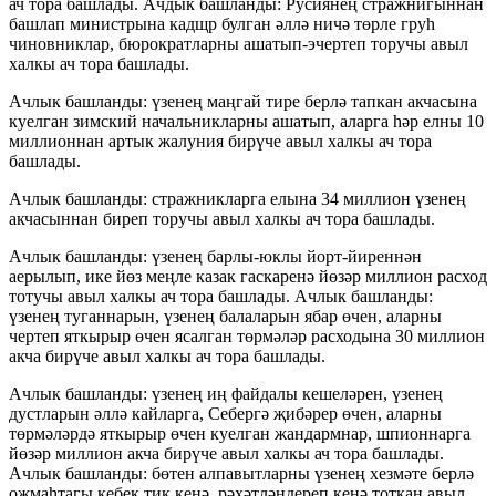
ач тора башлады. Ачдык башланды: Русиянең стражнигыннан
башлап министрына кадщр булган әллә ничә төрле груһ
чиновниклар, бюрократларны ашатып-эчертеп торучы авыл
халкы ач тора башлады.
Ачлык башланды: үзенең маңгай тире берлә тапкан акчасына
куелган зимский начальникларны ашатып, аларга һәр елны 10
миллионнан артык жалуния бирүче авыл халкы ач тора
башлады.
Ачлык башланды: стражникларга елына 34 миллион үзенең
акчасыннан биреп торучы авыл халкы ач тора башлады.
Ачлык башланды: үзенең барлы-юклы йорт-йиреннән
аерылып, ике йөз меңле казак гаскаренә йөзәр миллион расход
тотучы авыл халкы ач тора башлады. Ачлык башланды:
үзенең туганнарын, үзенең балаларын ябар өчен, аларны
чертеп яткырыр өчен ясалган төрмәләр расходына 30 миллион
акча бирүче авыл халкы ач тора башлады.
Ачлык башланды: үзенең иң файдалы кешеләрен, үзенең
дустларын әллә кайларга, Себергә җибәрер өчен, аларны
төрмәләрдә яткырыр өчен куелган жандармнар, шпионнарга
йөзәр миллион акча бирүче авыл халкы ач тора башлады.
Ачлык башланды: бөтен алпавытларны үзенең хезмәте берлә
оҗмаһтагы кебек тик кенә, рәхәтләндереп кенә тоткан авыл