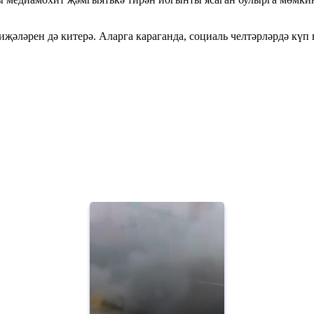
иҗәләрен дә китерә. Аларга караганда, социаль челтәрләрдә күп