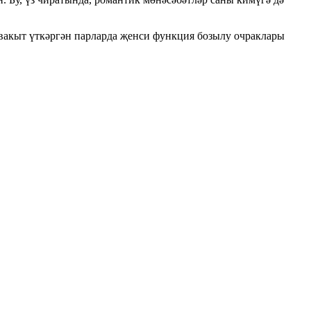
 вакыт үткәргән парларда җенси функция бозылу очраклары