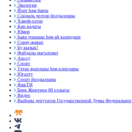
Экология
Йорт һәм бакча
Социаль челтәр йолдызлары
Хәвеф-хәтәр
Көн кадагы
Юмор
Һава торышы һәм ай календаре
Сорау-җавап
Бу кызык!
Файдалы мәгълүмат
Аш-су
Спорт
Татар җырлары һәм клиплары
Югалту
Спорт йолдызлары
ЯшьТИ
Бөек Җиңүнең 80 еллыгы
Видео
Выборы депутатов Государственной Думы Федерального