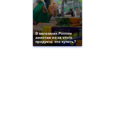
В магазинах России
ажиотаж из-за этого
продукта: что купить?