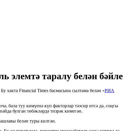
ь элемтә таралу белән бәйле
у хакта Financial Times басмасына сылтама белән «
РИА
ә, бала туу кимүенә күп факторлар тәэсир итсә дә, соңгы
пәйда булган төбәкләрдә тизрәк кимегән.
башлавы белән туры килгән.
 Бу, үз чиратында, романтик мөнәсәбәтләр саны кимүгә дә