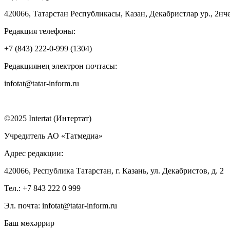
420066, Татарстан Республикасы, Казан, Декабристлар ур., 2нче
Редакция телефоны:
+7 (843) 222-0-999 (1304)
Редакциянең электрон почтасы:
infotat@tatar-inform.ru
©2025 Intertat (Интертат)
Учредитель АО «Татмедиа»
Адрес редакции:
420066, Республика Татарстан, г. Казань, ул. Декабристов, д. 2
Тел.: +7 843 222 0 999
Эл. почта: infotat@tatar-inform.ru
Баш мөхәррир