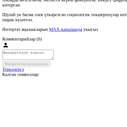
китергән.
Шулай ук басма элек үткәрелгән социологик тикшеренүләр нәт
ешрак күзәтелә.
Интертат яңалыкларын
MAX-каналында
укыгыз
Комментарийлар (0)
Фикерегезне калдырыгыз
Теркәлергә
Калган символлар: