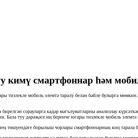
уу кимү смартфоннар һәм мобил
ы тизлекле мобиль элемтә таралу белән бәйле булырга мөмкин. Б
бирелгән сорауларга кадәр мәгълүматларны анализлау күрсәткәнч
н. Бала туу дәрәҗәсе иң беренче югары тизлекле мобиль элемтә 
еченең төшүендәге борылыш чорлары смартфоннарның киң тарала 
ы медиамохит җәмгыятькә тирән йогынты ясаган булырга мөмкин.