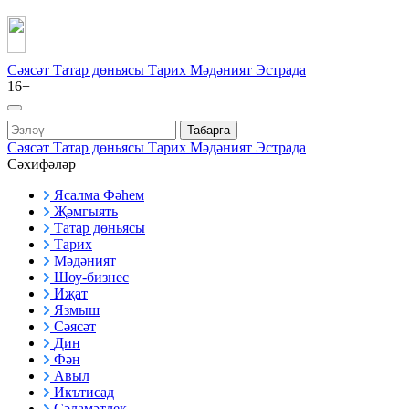
Сәясәт
Татар дөньясы
Тарих
Мәдәният
Эстрада
16+
Табарга
Сәясәт
Татар дөньясы
Тарих
Мәдәният
Эстрада
Сәхифәләр
Ясалма Фәһем
Җәмгыять
Татар дөньясы
Тарих
Мәдәният
Шоу-бизнес
Иҗат
Язмыш
Сәясәт
Дин
Фән
Авыл
Икътисад
Сәламәтлек