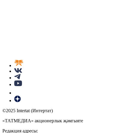
©2025 Intertat (Интертат)
«ТАТМЕДИА» акционерлык җәмгыяте
Редакция адресы: