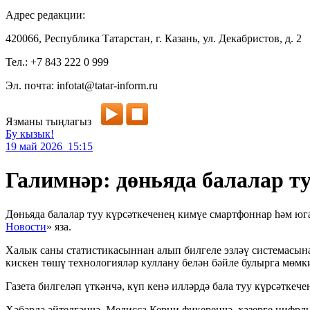
Адрес редакции:
420066, Республика Татарстан, г. Казань, ул. Декабристов, д. 2
Тел.: +7 843 222 0 999
Эл. почта: infotat@tatar-inform.ru
Язманы тыңлагыз
Бу кызык!
19 май 2026 15:15
Галимнәр: дөньяда балалар т
Дөньяда балалар туу күрсәткеченең кимүе смартфоннар һәм югар
Новости
» яза.
Халык саны статистикасыннан алып билгеле эзләү системасына 
кискен төшү технологияләр куллану белән бәйле булырга мөмки
Газета билгеләп үткәнчә, күп кенә илләрдә бала туу күрсәтк
Хәбәрдә әйтелгәнчә, Мелисса Керни фикеренчә, хәзерге цифрл