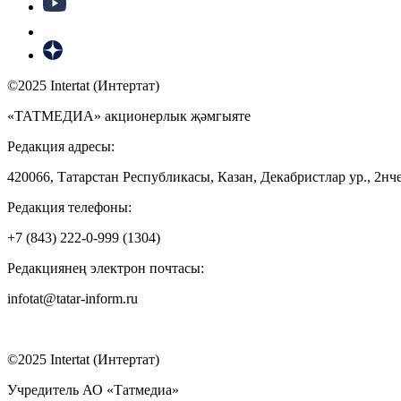
©2025 Intertat (Интертат)
«ТАТМЕДИА» акционерлык җәмгыяте
Редакция адресы:
420066, Татарстан Республикасы, Казан, Декабристлар ур., 2нче
Редакция телефоны:
+7 (843) 222-0-999 (1304)
Редакциянең электрон почтасы:
infotat@tatar-inform.ru
©2025 Intertat (Интертат)
Учредитель АО «Татмедиа»