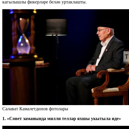
кагылышлы фикерләре белән уртаклашты.
Салават Камалетдинов фотолары
1. «Совет заманында милли телләр яхшы укытыла иде»