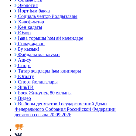
Экология
Йорт һәм бакча
Социаль челтәр йолдызлары
Хәвеф-хәтәр
Көн кадагы
Юмор
Һава торышы һәм ай календаре
Сорау-җавап
Бу кызык!
Файдалы мәгълүмат
Аш-су
Спорт
Татар җырлары һәм клиплары
Югалту
Спорт йолдызлары
ЯшьТИ
Бөек Җиңүнең 80 еллыгы
Видео
Выборы депутатов Государственной Думы
Федерального Собрания Российской Федерации
девятого созыва 20.09.2026