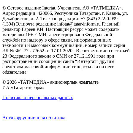
© Сетевое издание Intertat. Учредитель АО «ТАТМЕДИА».
Адрес редакции: 420066, Республика Татарстан, г. Казань, ул.
Декабристов, д. 2. Телефон редакции: +7 (843) 222-0-999
(1304) Эл.почта редакции: infotat@tatar-inform.ru Главный
редактор Гареев Р.И. Настоящий ресурс может содержать
материалы 16+. СМИ зарегистрировано Федеральной
службой по надзору в сфере связи, информационных
технологий и массовых коммуникаций, номер записи серия
ЭЛ № ФС 77 - 77652 от 17.01.2020. В соответствии со статьей
23 Федерального закона о СМИ от 27.12.1991 года при
распространении сообщений сайта “Интертат” другим
средством массовой информации гиперссылка на него
обязательна.
© 2026 «ТАТМЕДИА» акционерлык җәмгыяте
ИА «Татар-информ»
Политика о персональных данных
Антикоррупционная политика