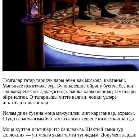
Тамгалар татар тарихчылары өчен вак мәсьәлә, кызганыч.
Мәгънәсе искитмәле зур. Бу юнәлешне өйрәнү буенча безнең
галимнәребез юк дәрәҗәсендә. Башка халыкларның тамгалары
өйрәнелгән. Ә татарныкы читтә калган, чөнки үзләре
игътибар итмәгәннәр.
Ислам дине буенча моңа мәҗүсилек, дип караганнар, ахрысы.
Шуңа гарәпчә язмыйча тамга салган кешене кимсеткәннәр дә.
Моңа күптән игътибар итә башладым. Шактый гына зур
коллекция — ун меңгә якын тамга тупладым. Документлардан