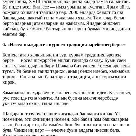
күренгәнчә, XVIII гасырның ахырына кадәр тамга салынган.
Бу инде нәсел билгесе — имза урынына куелган. Ярым айга,
боҗрага охшаган тамгалар бар. 2000 елларда хезмәт тә яза
башладым, шактый гына мәкаләләр яздым. Тамгалар белән
бергә аларның атамаларын да җыйдым. Яңадан әйләнеп
кайтып, бу хезмәтне бастырып чыгарып булмас микән, дигән
өметем бар.
6. «Нәсел шәҗәрәсе - күркәм традицияләребезнең берсе»
Безнең татар халкының иң зур, күркәм традицияләренең
берсе — нәсел шәҗәрәсен эшләп гаиләдә саклау. Буын саен
аны тулыландырып бару. Шәҗәрә бит ул кеше исемнәре генә
түгел. Ул безнең гаилә тарихы, аның белән илебез, халкыбыз
тарихы. Онытылып бара торган традиция, аны торгызырга
кирәк.
Заманында шәҗәрә буенча дәреслек эшләгән идек. Кызганыч,
рус телендә генә чыкты. Аның буенча мәктәпләребездә
укытучылар яхшы гына эшләде.
Шәҗәрәне төзү өчен эшне кәгазьдән башларга кирәк. Үз
исемеңне, әти-әниеңнең исемен, әби-бабаң һәм башкаларны
язып, бер җиргә дә бармыйча биш буынны җиңел генә эшләп
була. Чөнки иң карт — өченче буын алдагы икесен белә.
Аннан соң инде архивлар.