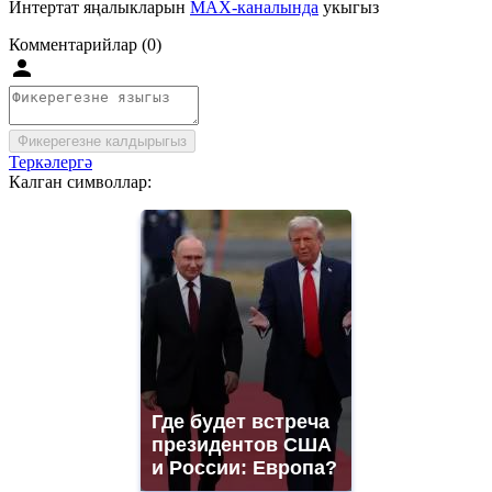
Интертат яңалыкларын
MAX-каналында
укыгыз
Комментарийлар (0)
Фикерегезне калдырыгыз
Теркәлергә
Калган символлар:
Где будет встреча
президентов США
и России: Европа?