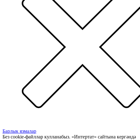
Барлык язмалар
Без cookie-файллар кулланабыз. «Интертат» сайтына кергәндә