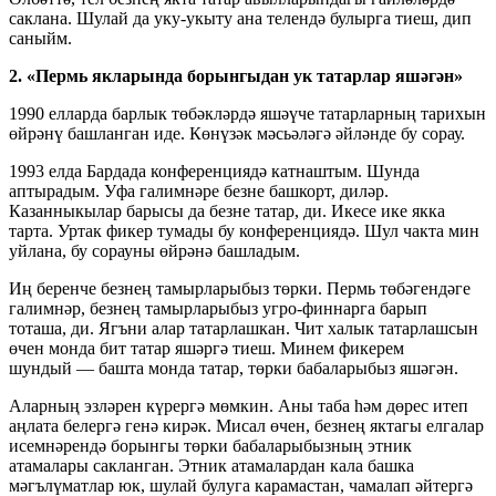
саклана. Шулай да уку-укыту ана телендә булырга тиеш, дип
саныйм.
2. «Пермь якларында борынгыдан ук татарлар яшәгән»
1990 елларда барлык төбәкләрдә яшәүче татарларның тарихын
өйрәнү башланган иде. Көнүзәк мәсьәләгә әйләнде бу сорау.
1993 елда Бардада конференциядә катнаштым. Шунда
аптырадым. Уфа галимнәре безне башкорт, диләр.
Казанныкылар барысы да безне татар, ди. Икесе ике якка
тарта. Уртак фикер тумады бу конференциядә. Шул чакта мин
уйлана, бу сорауны өйрәнә башладым.
Иң беренче безнең тамырларыбыз төрки. Пермь төбәгендәге
галимнәр, безнең тамырларыбыз угро-финнарга барып
тоташа, ди. Ягъни алар татарлашкан. Чит халык татарлашсын
өчен монда бит татар яшәргә тиеш. Минем фикерем
шундый — башта монда татар, төрки бабаларыбыз яшәгән.
Аларның эзләрен күрергә мөмкин. Аны таба һәм дөрес итеп
аңлата белергә генә кирәк. Мисал өчен, безнең яктагы елгалар
исемнәрендә борынгы төрки бабаларыбызның этник
атамалары сакланган. Этник атамалардан кала башка
мәгълүматлар юк, шулай булуга карамастан, чамалап әйтергә