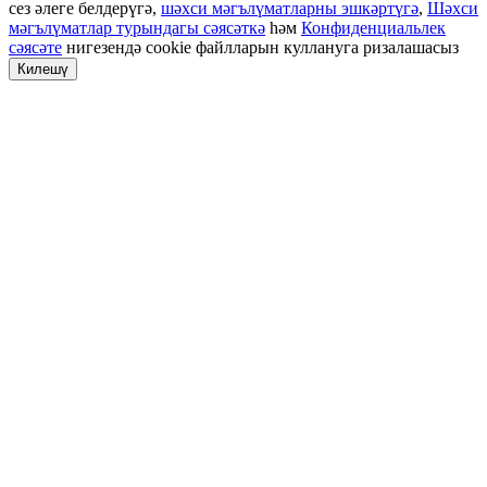
сез әлеге белдерүгә,
шәхси мәгълүматларны эшкәртүгә
,
Шәхси
мәгълүматлар турындагы сәясәткә
һәм
Конфиденциальлек
сәясәте
нигезендә cookie файлларын куллануга ризалашасыз
Килешү