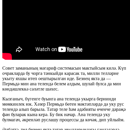
Совет заманының мәгариф системасын мактыйсым килә. Күп
очракларда бу чорга тәнкыйди карасак та, милли телләрне
укыту яхшы итеп оештырылган иде. Безнең якта да —
Пермьдә мин ана телендә белем алдым, шулай булса да мин
көндәшлеккә сәләтле шәхес.
Кызганыч, бүгенге буынга ана телендә укырга бернинди
мөмкинлек юк. Хәзер Пермьдә бөтен мәктәпләрдә дә уку рус
телендә алып барыла. Татар теле һәм әдәбияты өченче дәрәҗә
фән буларак кына керә. Бу бик начар. Ана телендә уку
булмагач, әкренләп руслашу процессы да көчәя, дип уйлыйм.
Әлбәттә, тел безнең якта татар авылларындагы гаиләләрдә