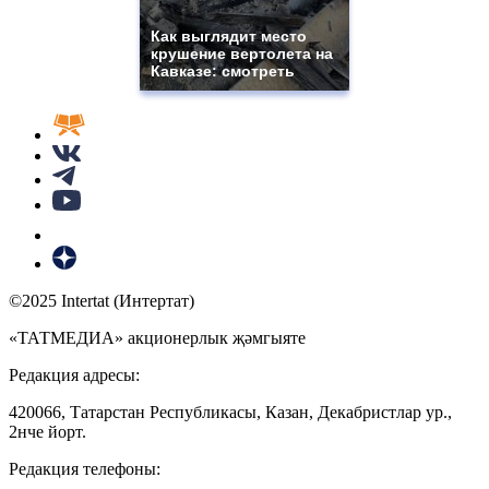
Как выглядит место
крушение вертолета на
Кавказе: смотреть
©2025 Intertat (Интертат)
«ТАТМЕДИА» акционерлык җәмгыяте
Редакция адресы:
420066, Татарстан Республикасы, Казан, Декабристлар ур.,
2нче йорт.
Редакция телефоны: