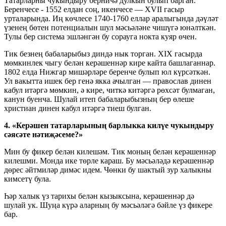
Татарларны чукындыру берничә дулкын булып барган.
Беренчесе - 1552 елдан соң, икенчесе — XVII гасыр
урталарында. Иң көчлесе 1740-1760 еллар аралыгында дәүләт
үзенең бөтен потенциалын шул мәсьәләне чишүгә юнәлткән.
Тулы бер система эшләнгән бу сорауга нокта куяр өчен.
Тик безнең бабаларыбыз диндә нык торган. XIX гасырда
мөмкинлек чыгу белән керәшеннәр кире кайта башлаганнар.
1802 елда Нижгар мишәрләре беренче булып юл күрсәткән.
Ул вакытта ишек бер генә якка ачылган — православ динен
кабул итәргә мөмкин, ә кире, читкә китәргә рөхсәт булмаган,
канун буенча. Шулай итеп бабаларыбызның бер өлеше
христиан динен кабул итәргә тиеш булган.
4. «Керәшен татарларының барлыкка килүе чукындыру
сәясәте нәтиҗәсеме?»
Мин бу фикер белән килешәм. Тик моның белән керәшеннәр
килешми. Монда ике төрле караш. Бу мәсьәләдә керәшеннәр
дөрес әйтмиләр димәс идем. Чөнки бу шактый зур халыкны
кимсетү була.
Һәр халык үз тарихы белән кызыксына, керәшеннәр дә
шулай ук. Шуңа күрә аларның бу мәсьәләгә бәйле үз фикере
бар.