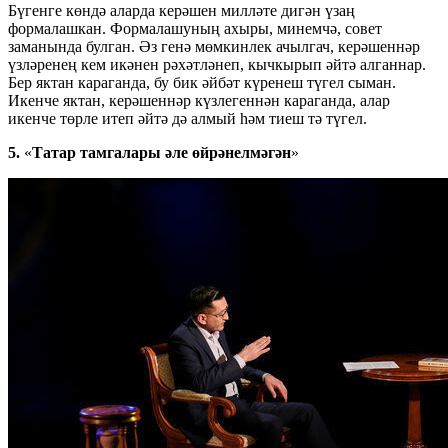
Бүгенге көндә аларда керәшен милләте дигән үзаң
формалашкан. Формалашуның ахыры, минемчә, совет
заманында булган. Әз генә мөмкинлек ачылгач, керәшеннәр
үзләренең кем икәнен рәхәтләнеп, кычкырып әйтә алганнар.
Бер яктан караганда, бу бик әйбәт күренеш түгел сыман.
Икенче яктан, керәшеннәр күзлегеннән караганда, алар
икенче төрле итеп әйтә дә алмый һәм тиеш тә түгел.
5.
«
Татар тамгалары әле өйрәнелмәгән
»