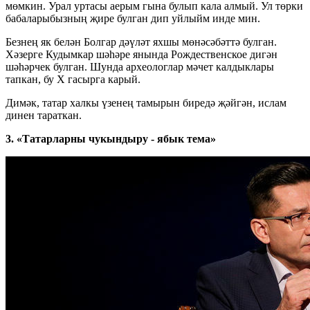
мөмкин. Урал уртасы аерым гына булып кала алмый. Ул төрки
бабаларыбызның җире булган дип уйлыйм инде мин.
Безнең як белән Болгар дәүләт яхшы мөнәсәбәттә булган.
Хәзерге Кудымкар шәһәре янында Рождественское дигән
шәһәрчек булган. Шунда археологлар мәчет калдыклары
тапкан, бу X гасырга карый.
Димәк, татар халкы үзенең тамырын биредә җәйгән, ислам
динен тараткан.
3. «Татарларны чукындыру - ябык тема»