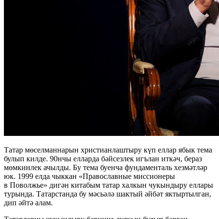
Татар мөселманнарын христианлаштыру күп еллар ябык тема
булып килде. 90нчы елларда бәйсезлек игълан иткәч, бераз
мөмкинлек ачылды. Бу тема буенча фундаменталь хезмәтләр
юк. 1999 елда чыккан «Православные миссионеры
в Поволжье» дигән китабым татар халкын чукындыру еллары
турында. Татарстанда бу мәсьәлә шактый әйбәт яктыртылган,
дип әйтә алам.