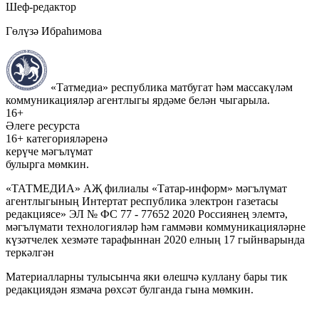
Шеф-редактор
Гөлүзә Ибраһимова
«Татмедиа» республика матбугат һәм массакүләм
коммуникацияләр агентлыгы ярдәме белән чыгарыла.
16+
Әлеге ресурста
16+ категорияләренә
керүче мәгълүмат
булырга мөмкин.
«ТАТМЕДИА» АҖ филиалы «Татар-информ» мәгълүмат
агентлыгының Интертат республика электрон газетасы
редакциясе» ЭЛ № ФС 77 - 77652 2020 Россиянең элемтә,
мәгълүмати технологияләр һәм гаммәви коммуникацияләрне
күзәтчелек хезмәте тарафыннан 2020 елның 17 гыйнварында
теркәлгән
Материалларны тулысынча яки өлешчә куллану бары тик
редакциядән язмача рөхсәт булганда гына мөмкин.