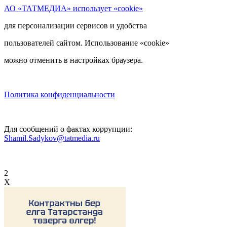
АО «ТАТМЕДИА» использует «cookie»
для персонализации сервисов и удобства
пользователей сайтом. Использование «cookie»
можно отменить в настройках браузера.
Политика конфиденциальности
Для сообщений о фактах коррупции:
Shamil.Sadykov@tatmedia.ru
2
X