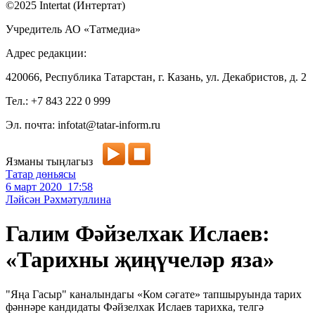
©2025 Intertat (Интертат)
Учредитель АО «Татмедиа»
Адрес редакции:
420066, Республика Татарстан, г. Казань, ул. Декабристов, д. 2
Тел.: +7 843 222 0 999
Эл. почта: infotat@tatar-inform.ru
Язманы тыңлагыз
Татар дөньясы
6 март 2020 17:58
Ләйсән Рәхмәтуллина
Галим Фәйзелхак Ислаев:
«Тарихны җиңүчеләр яза»
"Яңа Гасыр" каналындагы «Ком сәгате» тапшыруында тарих
фәннәре кандидаты Фәйзелхак Ислаев тарихка, телгә