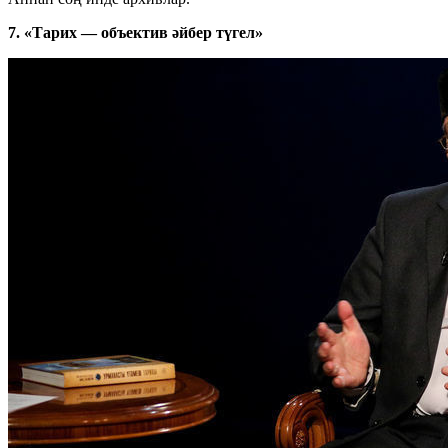
7. «Тарих — объектив әйбер түгел»