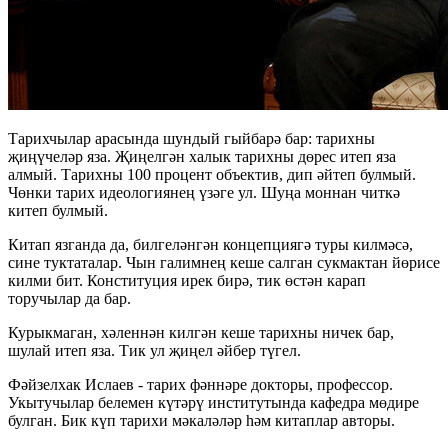
Тарихчылар арасында шундый гыйбарә бар: тарихны
җиңүчеләр яза. Җиңелгән халык тарихны дөрес итеп яза
алмый. Тарихны 100 процент объектив, дип әйтеп булмый.
Чөнки тарих идеологиянең үзәге ул. Шуңа моннан читкә
китеп булмый.
Китап язганда да, билгеләнгән концепциягә туры килмәсә,
сине туктаталар. Чын галимнең кеше салган сукмактан йөрисе
килми бит. Конституция ирек бирә, тик өстән карап
торучылар да бар.
Курыкмаган, хәленнән килгән кеше тарихны ничек бар,
шулай итеп яза. Тик ул җиңел әйбер түгел.
Фәйзелхак Ислаев - тарих фәннәре докторы, профессор.
Укытучылар белемен күтәрү институтында кафедра мөдире
булган. Бик күп тарихи мәкаләләр һәм китаплар авторы.