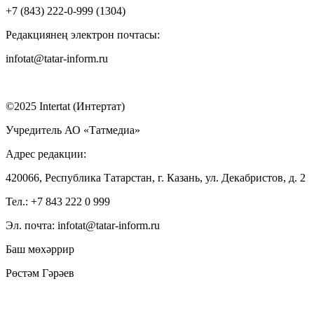
+7 (843) 222-0-999 (1304)
Редакциянең электрон почтасы:
infotat@tatar-inform.ru
©2025 Intertat (Интертат)
Учредитель АО «Татмедиа»
Адрес редакции:
420066, Республика Татарстан, г. Казань, ул. Декабристов, д. 2
Тел.: +7 843 222 0 999
Эл. почта: infotat@tatar-inform.ru
Баш мөхәррир
Рөстәм Гәрәев