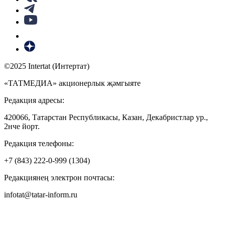
©2025 Intertat (Интертат)
«ТАТМЕДИА» акционерлык җәмгыяте
Редакция адресы:
420066, Татарстан Республикасы, Казан, Декабристлар ур.,
2нче йорт.
Редакция телефоны:
+7 (843) 222-0-999 (1304)
Редакциянең электрон почтасы:
infotat@tatar-inform.ru