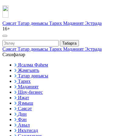
Сәясәт
Татар дөньясы
Тарих
Мәдәният
Эстрада
16+
Табарга
Сәясәт
Татар дөньясы
Тарих
Мәдәният
Эстрада
Сәхифәләр
Ясалма Фәһем
Җәмгыять
Татар дөньясы
Тарих
Мәдәният
Шоу-бизнес
Иҗат
Язмыш
Сәясәт
Дин
Фән
Авыл
Икътисад
Сәламәтлек