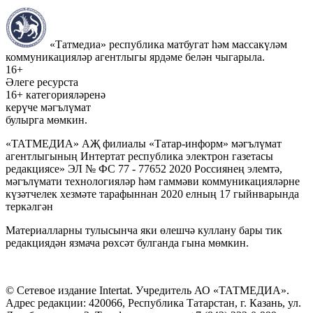
«Татмедиа» республика матбугат һәм массакүләм
коммуникацияләр агентлыгы ярдәме белән чыгарыла.
16+
Әлеге ресурста
16+ категорияләренә
керүче мәгълүмат
булырга мөмкин.
«ТАТМЕДИА» АҖ филиалы «Татар-информ» мәгълүмат
агентлыгының Интертат республика электрон газетасы
редакциясе» ЭЛ № ФС 77 - 77652 2020 Россиянең элемтә,
мәгълүмати технологияләр һәм гаммәви коммуникацияләрне
күзәтчелек хезмәте тарафыннан 2020 елның 17 гыйнварында
теркәлгән
Материалларны тулысынча яки өлешчә куллану бары тик
редакциядән язмача рөхсәт булганда гына мөмкин.
© Сетевое издание Intertat. Учредитель АО «ТАТМЕДИА».
Адрес редакции: 420066, Республика Татарстан, г. Казань, ул.