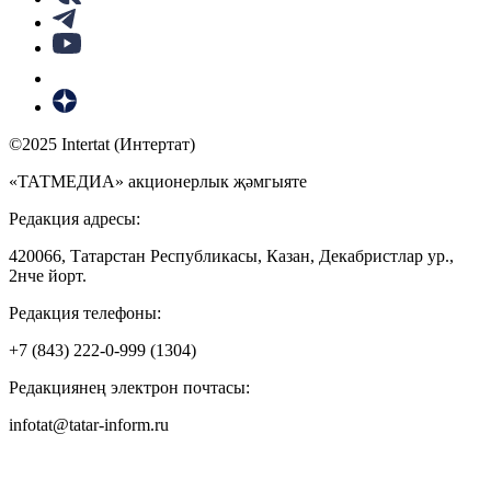
©2025 Intertat (Интертат)
«ТАТМЕДИА» акционерлык җәмгыяте
Редакция адресы:
420066, Татарстан Республикасы, Казан, Декабристлар ур.,
2нче йорт.
Редакция телефоны:
+7 (843) 222-0-999 (1304)
Редакциянең электрон почтасы:
infotat@tatar-inform.ru