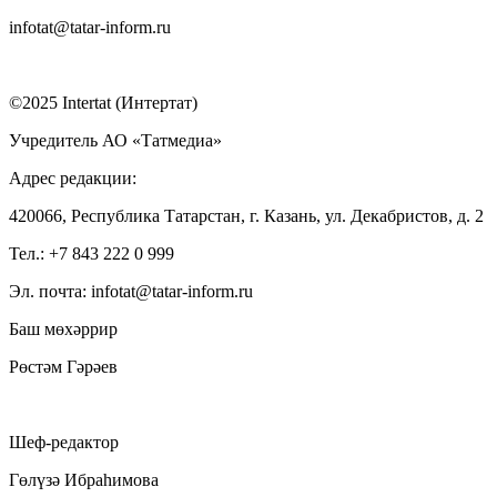
infotat@tatar-inform.ru
©2025 Intertat (Интертат)
Учредитель АО «Татмедиа»
Адрес редакции:
420066, Республика Татарстан, г. Казань, ул. Декабристов, д. 2
Тел.: +7 843 222 0 999
Эл. почта: infotat@tatar-inform.ru
Баш мөхәррир
Рөстәм Гәрәев
Шеф-редактор
Гөлүзә Ибраһимова