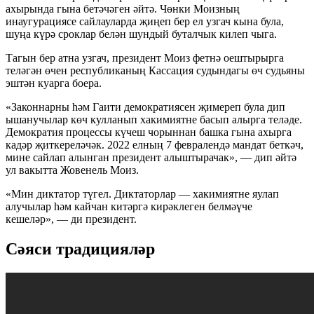
ахырында гына бетәчәген әйтә. Чөнки Моизның
инаугурациясе сайлауларда җиңеп бер ел узгач кына була,
шуңа күрә сроклар белән шундый буталчык килеп чыга.
Тагын бер атна узгач, президент Моиз фетнә оештырырга
теләгән өчен республиканың Кассация судындагы өч судьяны
эштән куарга боера.
«Законнарны һәм Гаити демократиясен җимереп була дип
ышанучылар көч кулланып хакимиятне басып алырга теләде.
Демократия процессы күчеш чорыннан башка гына ахырга
кадәр җиткереләчәк. 2022 елның 7 февралендә мандат беткәч,
мине сайлап алынган президент алыштырачак», — дип әйтә
ул вакытта Жовенель Моиз.
«Мин диктатор түгел. Диктаторлар — хакимиятне яулап
алучылар һәм кайчан китәргә кирәклеген белмәүче
кешеләр», — ди президент.
Сәяси традицияләр