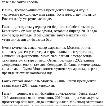
теле һәм гаити креолы.
Илнең Премьер-министры президентка һөҗүм итүне
«коточкыч вәхшилек» дип атады. Күп илләр, шул исәптән
Россия дә бу үтерүне гаепләде.
Гаити президенты үтерелүнең берничә сәбәбен атыйлар.
Беренчесе - бу бик ярлы дәүләт, өстәвенә биредә 2010 елда
көчле җир тетрәде. Президентны талау максатыннан
үтергәннәр дигән фараз да бар.
Әмма күпчелек сәясәтчеләр фаразынча, Моизны илнең
конституциясен үзгәртергә тырышканы өчен үтергәннәр.
Оппозиция фикеренчә, Моиз 2021 елның 7 февралендә
хакимияттән китәргә тиеш. Әмма президент 2022 елның
февралендә генә китәм дип белдерде. Илбашы икенче срокка
кала алмый. Әмма Моиз, конституциягә үзгәрешләр кертеп,
президент булып калмакчы иде.
Һәлак булган Жовенель Моизга 53 яшь. Гаити президенты
вазифасына 2017 елда керешкән.
Гаити — дөньядагы иң фәкыйрь дәүләтләрнең берсе, илдә
10,6 миллионга якын кеше яши. 2019 елда илдә массакүләм
протестлар башлана, анда катнашучылар Моизның отставкага