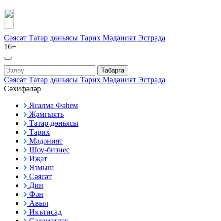
Сәясәт
Татар дөньясы
Тарих
Мәдәният
Эстрада
16+
Табарга
Сәясәт
Татар дөньясы
Тарих
Мәдәният
Эстрада
Сәхифәләр
Ясалма Фәһем
Җәмгыять
Татар дөньясы
Тарих
Мәдәният
Шоу-бизнес
Иҗат
Язмыш
Сәясәт
Дин
Фән
Авыл
Икътисад
Сәламәтлек