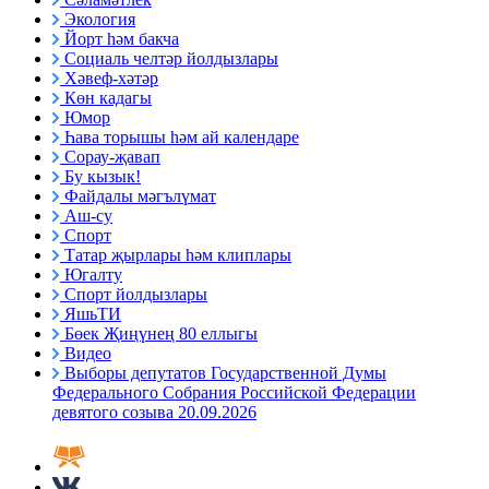
Экология
Йорт һәм бакча
Социаль челтәр йолдызлары
Хәвеф-хәтәр
Көн кадагы
Юмор
Һава торышы һәм ай календаре
Сорау-җавап
Бу кызык!
Файдалы мәгълүмат
Аш-су
Спорт
Татар җырлары һәм клиплары
Югалту
Спорт йолдызлары
ЯшьТИ
Бөек Җиңүнең 80 еллыгы
Видео
Выборы депутатов Государственной Думы
Федерального Собрания Российской Федерации
девятого созыва 20.09.2026