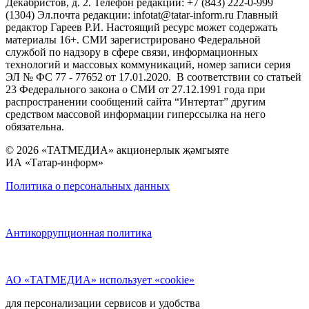
Декабристов, д. 2. Телефон редакции: +7 (843) 222-0-999
(1304) Эл.почта редакции: infotat@tatar-inform.ru Главный
редактор Гареев Р.И. Настоящий ресурс может содержать
материалы 16+. СМИ зарегистрировано Федеральной
службой по надзору в сфере связи, информационных
технологий и массовых коммуникаций, номер записи серия
ЭЛ № ФС 77 - 77652 от 17.01.2020. В соответствии со статьей
23 Федерального закона о СМИ от 27.12.1991 года при
распространении сообщений сайта “Интертат” другим
средством массовой информации гиперссылка на него
обязательна.
© 2026 «ТАТМЕДИА» акционерлык җәмгыяте
ИА «Татар-информ»
Политика о персональных данных
Антикоррупционная политика
АО «ТАТМЕДИА» использует «cookie»
для персонализации сервисов и удобства