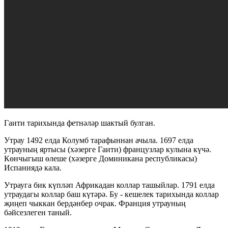
Гаити тарихында фетнәләр шактый булган.
Утрау 1492 елда Колумб тарафыннан ачыла. 1697 елда
утрауның яртысы (хәзерге Гаити) французлар кулына күчә.
Көнчыгыш өлеше (хәзерге Доминикана республикасы)
Испаниядә кала.
Утрауга бик күпләп Африкадан коллар ташыйлар. 1791 елда
утраудагы коллар баш күтәрә. Бу - кешелек тарихында коллар
җиңеп чыккан бердәнбер очрак. Франция утрауның
бәйсезлеген таный.