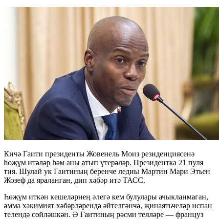
Кичә Гаити президенты Жовенель Моиз резиденциясенә
һөҗүм итәләр һәм аны атып үтерәләр. Президентка 21 пуля
тия. Шулай ук Гаитиның беренче ледиы Мартин Мари Этьен
Жозеф да яраланган, дип хәбәр итә ТАСС.
Һөҗүм иткән кешеләрнең әлегә кем булулары ачыкланмаган,
әмма хакимият хәбәрләрендә әйтелгәнчә, җинаятьчеләр испан
телендә сөйләшкән. Ә Гаитиның рәсми телләре — француз