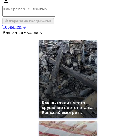
Фикерегезне калдырыгыз
Теркәлергә
Калган символлар:
Как выглядит место
крушение вертолета на
Кавказе: смотреть