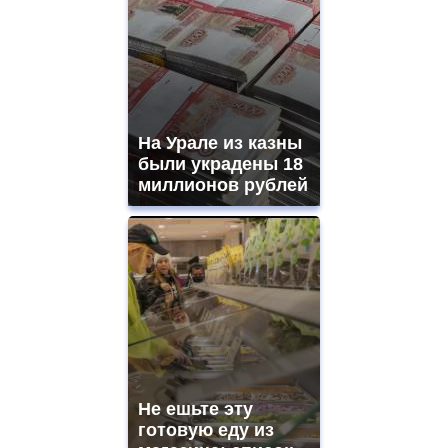
На Урале из казны
были украдены 18
миллионов рублей
Не ешьте эту
готовую еду из