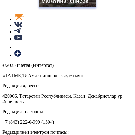
магазина: список
©2025 Intertat (Интертат)
«ТАТМЕДИА» акционерлык җәмгыяте
Редакция адресы:
420066, Татарстан Республикасы, Казан, Декабристлар ур.,
2нче йорт.
Редакция телефоны:
+7 (843) 222-0-999 (1304)
Редакциянең электрон почтасы: