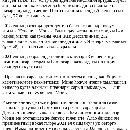
китүен таләп итә. Алар президентны инфляция артуда, дәүләт
аппараты ришвәтчелегендә һәм икътисади вазгыятьнең
начарлануында гаепли. Протест акцияләрендә 26 кеше һәлак
була, 77 кеше зыян күрә.
2018 елның көзендә президентка беренче тапкыр һөҗүм
итәләр. Жовенель Моизга Гаити дәүләтенә нигез салучы һәм
илнең милли каһарманы Жан-Жак Дессалинның 212
еллыгына багышланган тантанада аталар. Яралары куркыныч
булмый, аның өч сакчысы да яралана.
2021 елның февралендә полицейскийлар 23 кешене, шул
исәптән югары судьяны һәм югары вазифадагы полиция
офицерын кулга ала.
«Президент сараенда минем иминлегем өчен җавап бирүче
хезмәткәрләргә рәхмәтлемен. Миңа һөҗүм итәргә хыялланган
кешеләр кулга алынды, планнары барып чыкмады», — дип
әйтә ул вакытта Жовенель Моиз.
Икенче көнне, фетнәне фаш иткәннән соң, полиция газлы
гранаталар куллана һәм халыкка резина ядрәләр ата.
Демонстрациягә чыккан кешеләр һәм оппозиция лидерлары
Моизның отставкага җибәрүне таләп итә. Алар фикеренчә,
президентның вәкаләтләре 2021 ел башлануга ук бетәргә
тиеш. Әмма президент үз вәкаләтләренең 2022 елның февраль