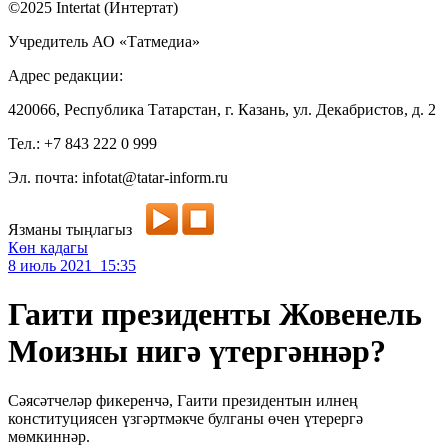
©2025 Intertat (Интертат)
Учредитель АО «Татмедиа»
Адрес редакции:
420066, Республика Татарстан, г. Казань, ул. Декабристов, д. 2
Тел.: +7 843 222 0 999
Эл. почта: infotat@tatar-inform.ru
Язманы тыңлагыз
Көн кадагы
8 июль 2021 15:35
Гаити президенты Жовенель
Моизны нигә үтергәннәр?
Сәясәтчеләр фикеренчә, Гаити президентын илнең
конституциясен үзгәртмәкче булганы өчен үтерергә
мөмкиннәр.