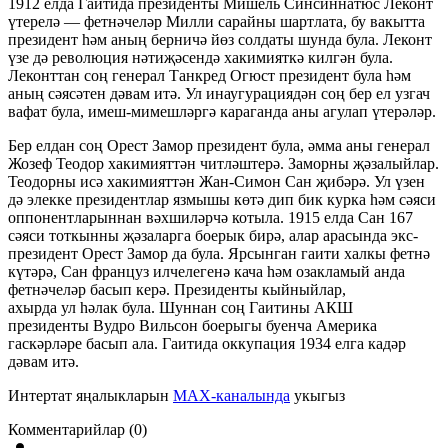
1912 елда Гаитида президенты Мишель Синсиннатюс Леконт
үтерелә — фетнәчеләр Милли сарайны шартлата, бу вакытта
президент һәм аның берничә йөз солдаты шунда була. Леконт
үзе дә революция нәтиҗәсендә хакимияткә килгән була.
Леконттан соң генерал Танкред Огюст президент була һәм
аның сәясәтен дәвам итә. Ул инаугурациядән соң бер ел узгач
вафат була, имеш-мимешләргә караганда аны агулап үтерәләр.
Бер елдан соң Орест Замор президент була, әмма аны генерал
Жозеф Теодор хакимияттән читләштерә. Заморны җәзалыйлар.
Теодорны исә хакимияттән Жан-Симон Сан җибәрә. Ул үзен
дә элекке президентлар язмышы көтә дип бик курка һәм сәяси
оппонентларыннан вәхшиләрчә котыла. 1915 елда Сан 167
сәяси тоткынны җәзаларга боерык бирә, алар арасында экс-
президент Орест Замор да була. Ярсынган гаити халкы фетнә
күтәрә, Сан француз илчелегенә кача һәм озакламый анда
фетнәчеләр басып керә. Президенты кыйныйлар,
ахырда ул һәлак була. Шуннан соң Гаитины АКШ
президенты Вудро Вильсон боерыгы буенча Америка
гаскәрләре басып ала. Гаитида оккупация 1934 елга кадәр
дәвам итә.
Интертат яңалыкларын
MAX-каналында
укыгыз
Комментарийлар (0)