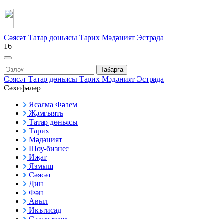
Сәясәт
Татар дөньясы
Тарих
Мәдәният
Эстрада
16+
Табарга
Сәясәт
Татар дөньясы
Тарих
Мәдәният
Эстрада
Сәхифәләр
Ясалма Фәһем
Җәмгыять
Татар дөньясы
Тарих
Мәдәният
Шоу-бизнес
Иҗат
Язмыш
Сәясәт
Дин
Фән
Авыл
Икътисад
Сәламәтлек