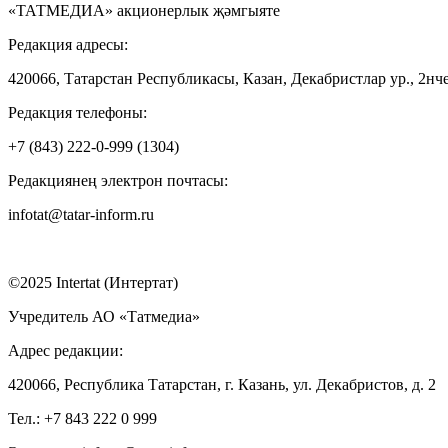
«ТАТМЕДИА» акционерлык җәмгыяте
Редакция адресы:
420066, Татарстан Республикасы, Казан, Декабристлар ур., 2нче
Редакция телефоны:
+7 (843) 222-0-999 (1304)
Редакциянең электрон почтасы:
infotat@tatar-inform.ru
©2025 Intertat (Интертат)
Учредитель АО «Татмедиа»
Адрес редакции:
420066, Республика Татарстан, г. Казань, ул. Декабристов, д. 2
Тел.: +7 843 222 0 999