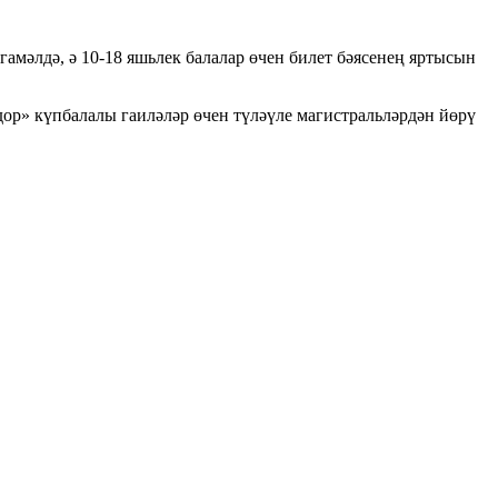
гамәлдә, ә 10-18 яшьлек балалар өчен билет бәясенең яртысын
дор» күпбалалы гаиләләр өчен түләүле магистральләрдән йөрү