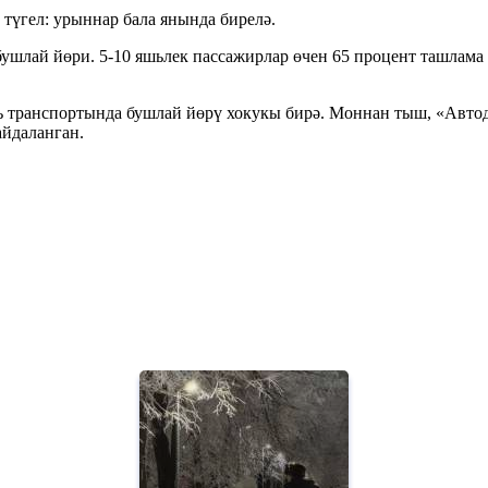
түгел: урыннар бала янында бирелә.
бушлай йөри. 5-10 яшьлек пассажирлар өчен 65 процент ташлама 
ать транспортында бушлай йөрү хокукы бирә. Моннан тыш, «Авто
айдаланган.