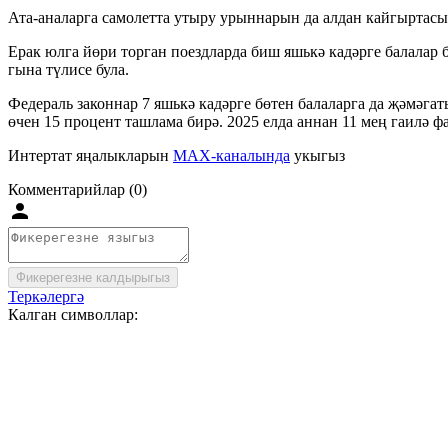
Ата-аналарга самолетта утыру урыннарын да алдан кайгыртасы 
Ерак юлга йөри торган поездларда биш яшькә кадәрге балалар 
гына түлисе була.
Федераль законнар 7 яшькә кадәрге бөтен балаларга да җәмәг
өчен 15 процент ташлама бирә. 2025 елда аннан 11 мең гаилә ф
Интертат яңалыкларын
MAX-каналында
укыгыз
Комментарийлар (0)
Фикерегезне калдырыгыз
Теркәлергә
Калган символлар: