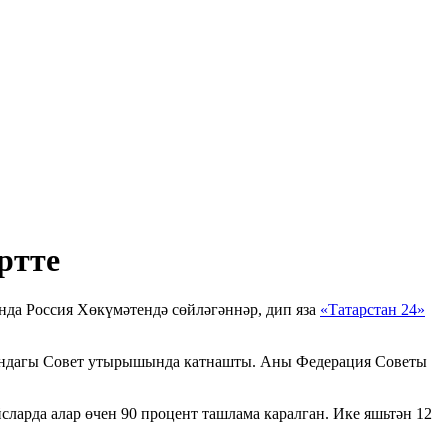
ртте
нда Россия Хөкүмәтендә сөйләгәннәр, дип яза
«Татарстан 24»
шындагы Совет утырышында катнашты. Аны Федерация Советы
сларда алар өчен 90 процент ташлама каралган. Ике яшьтән 12