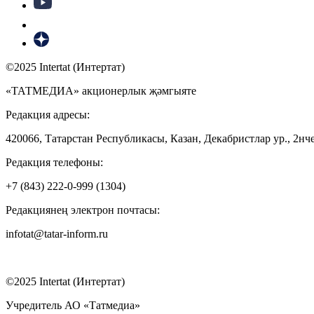
©2025 Intertat (Интертат)
«ТАТМЕДИА» акционерлык җәмгыяте
Редакция адресы:
420066, Татарстан Республикасы, Казан, Декабристлар ур., 2нче
Редакция телефоны:
+7 (843) 222-0-999 (1304)
Редакциянең электрон почтасы:
infotat@tatar-inform.ru
©2025 Intertat (Интертат)
Учредитель АО «Татмедиа»