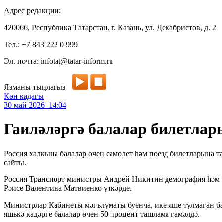
Адрес редакции:
420066, Республика Татарстан, г. Казань, ул. Декабристов, д. 2
Тел.: +7 843 222 0 999
Эл. почта: infotat@tatar-inform.ru
Язманы тыңлагыз
Көн кадагы
30 май 2026 14:04
Гаиләләргә балалар билетла
Россия халкына балалар өчен самолет һәм поезд билетларына т
сайты.
Россия Транспорт министры Андрей Никитин демография һәм 
Рәисе Валентина Матвиенко үткәрде.
Министрлар Кабинеты мәгълүматы буенча, ике яше тулмаган бал
яшькә кадәрге балалар өчен 50 процент ташлама гамәлдә.