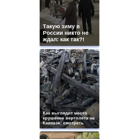
Такую зиму в
России никто не
ждал: как так?!
Как выглядит место
крушение вертолета на
Кавказе: смотреть