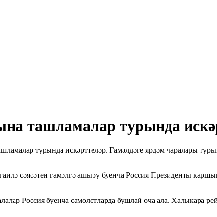
рына ташламалар турында искә
ашламалар турында искәрттеләр. Гамәлдәге ярдәм чаралары туры
гаилә сәясәтен гамәлгә ашыру буенча Россия Президенты кар
алар Россия буенча самолетларда бушлай оча ала. Халыкара рей