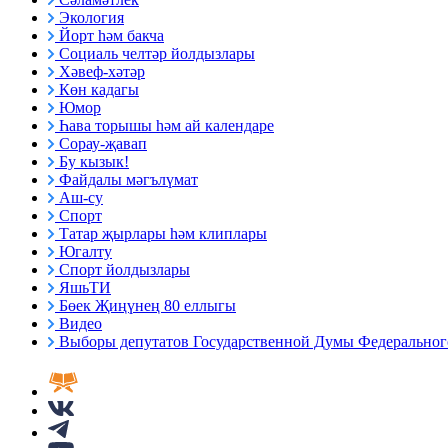
Экология
Йорт һәм бакча
Социаль челтәр йолдызлары
Хәвеф-хәтәр
Көн кадагы
Юмор
Һава торышы һәм ай календаре
Сорау-җавап
Бу кызык!
Файдалы мәгълүмат
Аш-су
Спорт
Татар җырлары һәм клиплары
Югалту
Спорт йолдызлары
ЯшьТИ
Бөек Җиңүнең 80 еллыгы
Видео
Выборы депутатов Государственной Думы Федерального