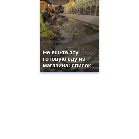
Не ешьте эту
готовую еду из
магазина: список