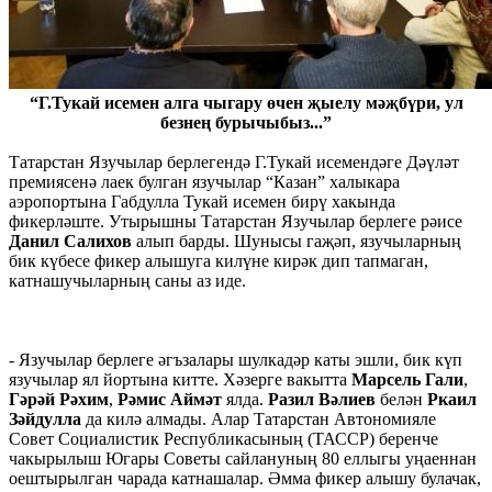
“Г.Тукай исемен алга чыгару өчен җыелу мәҗбүри, ул
безнең бурычыбыз...”
Татарстан Язучылар берлегендә Г.Тукай исемендәге Дәүләт
премиясенә лаек булган язучылар “Казан” халыкара
аэропортына Габдулла Тукай исемен бирү хакында
фикерләште. Утырышны Татарстан Язучылар берлеге рәисе
Данил Салихов
алып барды. Шунысы гаҗәп, язучыларның
бик күбесе фикер алышуга килүне кирәк дип тапмаган,
катнашучыларның саны аз иде.
- Язучылар берлеге әгъзалары шулкадәр каты эшли, бик күп
язучылар ял йортына китте. Хәзерге вакытта
Марсель Гали
,
Гәрәй Рәхим
,
Рәмис Аймәт
ялда.
Разил Вәлиев
белән
Ркаил
Зәйдулла
да килә алмады. Алар Татарстан Автономияле
Совет Социалистик Республикасының (ТАССР) беренче
чакырылыш Югары Советы сайлануның 80 еллыгы уңаеннан
оештырылган чарада катнашалар. Әмма фикер алышу булачак,