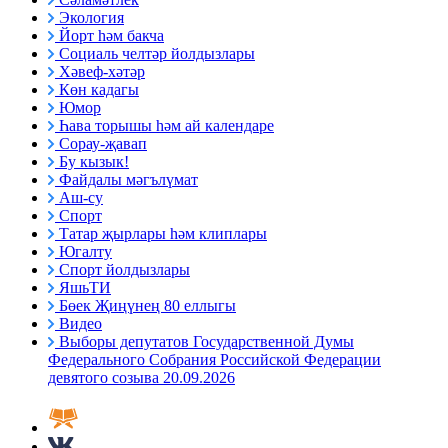
Экология
Йорт һәм бакча
Социаль челтәр йолдызлары
Хәвеф-хәтәр
Көн кадагы
Юмор
Һава торышы һәм ай календаре
Сорау-җавап
Бу кызык!
Файдалы мәгълүмат
Аш-су
Спорт
Татар җырлары һәм клиплары
Югалту
Спорт йолдызлары
ЯшьТИ
Бөек Җиңүнең 80 еллыгы
Видео
Выборы депутатов Государственной Думы
Федерального Собрания Российской Федерации
девятого созыва 20.09.2026