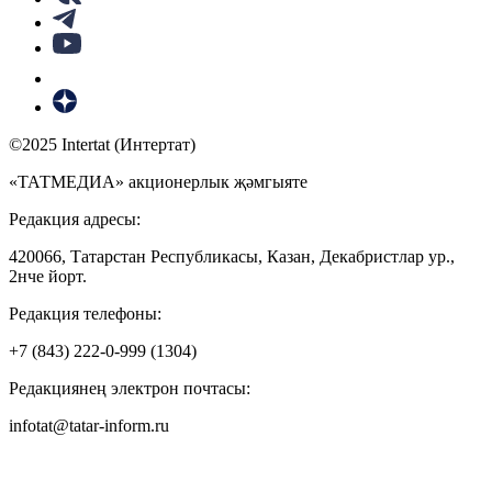
©2025 Intertat (Интертат)
«ТАТМЕДИА» акционерлык җәмгыяте
Редакция адресы:
420066, Татарстан Республикасы, Казан, Декабристлар ур.,
2нче йорт.
Редакция телефоны:
+7 (843) 222-0-999 (1304)
Редакциянең электрон почтасы:
infotat@tatar-inform.ru