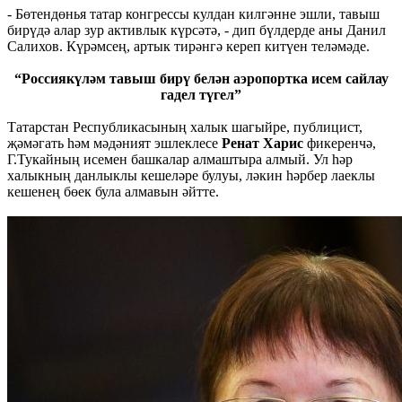
- Бөтендөнья татар конгрессы кулдан килгәнне эшли, тавыш
бирүдә алар зур активлык күрсәтә, - дип бүлдерде аны Данил
Салихов. Күрәмсең, артык тирәнгә кереп китүен теләмәде.
“Россиякүләм тавыш бирү белән аэропортка исем сайлау
гадел түгел”
Татарстан Республикасының халык шагыйре, публицист,
җәмәгать һәм мәдәният эшлеклесе
Ренат Харис
фикеренчә,
Г.Тукайның исемен башкалар алмаштыра алмый. Ул һәр
халыкның данлыклы кешеләре булуы, ләкин һәрбер лаеклы
кешенең бөек була алмавын әйтте.