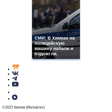
СМИ: В Химках на
полицейскую
машину напали и
подожгли.
©2025 Intertat (Интертат)