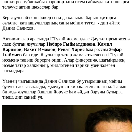
чөнки республикабыз аэропортына исем сайлауда катнашырга
теләүче актив шәхесләр бар.
Бер язучы әйткән фикер генә дә халыкка барып җитәргә
сәләтле, катнашучыларның саны мөһим түгел, - дип әйтте
Данил Салихов.
Активистлар арасында Г.Тукай исемендәге Дәүләт премиясенә
лаек булган язучылар
Нәбирә Гыйматдинова
,
Камил
Кәримов
,
Вахит Имамов
,
Ренат Харис
һәм рәссам
Зөфәр
Гыймаев
бар иде. Язучылар татар җәмәгатьчелеген Г.Тукай
исеменә тавыш бирергә өнди. Алар фикеренчә, шагыйрьнең
исеме татар халкының, милләтенең тарихи үзенчәлеген
чагылдыра.
Үзенең чыгышында Данил Салихов бу утырышның мөһим
булуын ассызыклады, җыелуның кирәклеген аңлатты. Тавыш
бирүдә язучылар башлап йөрүче һәм әйдәп баручы булырга
тиеш, дип саный ул.