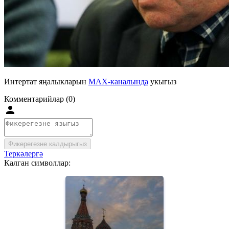
Интертат яңалыкларын
MAX-каналында
укыгыз
Комментарийлар (0)
Фикерегезне калдырыгыз
Теркәлергә
Калган символлар: