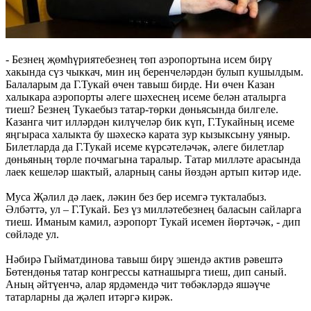
- Безнең җөмһүриятебезнең төп аэропортына исем бирү
хакында сүз чыккач, мин иң беренчеләрдән булып кушылдым.
Балаларым да Г.Тукай өчен тавыш бирде. Ни өчен Казан
халыкара аэропорты әлеге шәхеснең исеме белән аталырга
тиеш? Безнең Тукаебыз татар-төрки дөньясында билгеле.
Казанга чит илләрдән килүчеләр бик күп, Г.Тукайның исеме
яңгыраса халыкта бу шәхескә карата зур кызыксыну уяныр.
Билетларда да Г.Тукай исеме күрсәтеләчәк, әлеге билетлар
дөньяның төрле почмагына таралыр. Татар милләте арасында
лаек кешеләр шактый, аларның саны йөздән артып китәр иде.
Муса Җәлил дә лаек, ләкин без бер исемгә тукталабыз.
Әлбәттә, ул – Г.Тукай. Без үз милләтебезнең баласын сайларга
тиеш. Иманым камил, аэропорт Тукай исемен йөртәчәк, - дип
сөйләде ул.
Нәбирә Гыйматдинова тавыш бирү эшендә актив рәвештә
Бөтендөнья татар конгрессы катнашырга тиеш, дип саный.
Аның әйтүенчә, алар ярдәмендә чит төбәкләрдә яшәүче
татарларны да җәлеп итәргә кирәк.