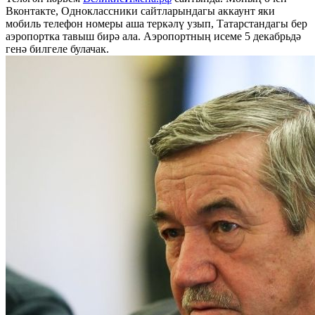
Вконтакте, Одноклассники сайтларындагы аккаунт яки
мобиль телефон номеры аша теркәлү узып, Татарстандагы бер
аэропортка тавыш бирә ала. Аэропортның исеме 5 декабрьдә
генә билгеле булачак.