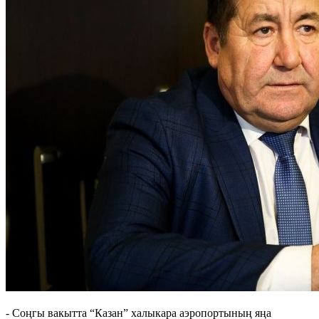
- Соңгы вакытта “Казан” халыкара аэропортының яңа