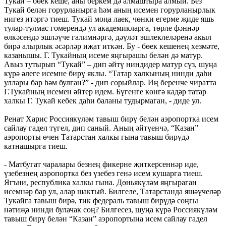
Тукай – бөек кеше, аны беркем дә алмаштыра алмый. Без
Тукай белән горурланырга һәм аның исемен горурланырлык
нигез итәргә тиеш. Тукай моңа лаек, чөнки егерме җиде яшь
тулар-тулмас гомерендә ул академикларга, төрле фәннәр
өлкәсендә эшләүче галимнәргә, дәүләт эшлеклеләренә акыл
бирә алырлык әсәрләр иҗат иткән. Бу - бөек кешенең хезмәте,
казанышы. Г. Тукайның исеме яңгырашы белән дә матур.
Авыз тутырып “Тукай” – дип әйтү ниндидер матур сүз, шуңа
күрә әлеге исемне бирү яклы. “Татар халкының нинди даһи
уллары бар һәм булган?” - дип сорыйлар. Иң беренче чиратта
Г.Тукайның исемен әйтер идем. Бүгенге көнгә кадәр татар
халкы Г. Тукай кебек даһи баланы тудырмаган, - диде ул.
Ренат Харис Россиякүләм тавыш бирү белән аэропортка исем
сайлау гадел түгел, дип саный. Аның әйтүенчә, “Казан”
аэропорты өчен Татарстан халкы гына тавыш бирүдә
катнашырга тиеш.
- Матбугат чаралары безнең фикерне җиткерсеннәр иде,
үзебезнең аэропортка без үзебез генә исем кушарга тиеш.
Ягъни, республика халкы гына. Дөньякүләм яңгыраган
исемнәр бар ул, алар шактый. Билгеле, Татарстанда яшәүчеләр
Тукайга тавыш бирә, тик федераль тавыш бирүдә соңгы
нәтиҗә нинди булачак соң? Билгесез, шуңа күрә Россиякүләм
тавыш бирү белән “Казан” аэропортына исем сайлау гадел