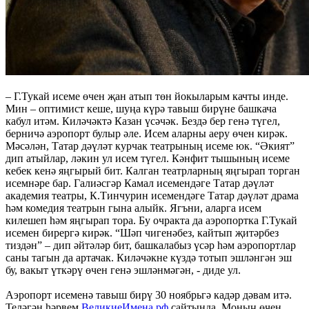
– Г.Тукай исеме өчен җан атып төн йокыларым качты инде.
Мин – оптимист кеше, шуңа күрә тавыш бирүне башкача
кабул итәм. Киләчәктә Казан үсәчәк. Бездә бер генә түгел,
берничә аэропорт булыр әле. Исем аларны аеру өчен кирәк.
Мәсәлән, Татар дәүләт курчак театрының исеме юк. “Әкият”
дип атыйлар, ләкин ул исем түгел. Кәнфит тышының исеме
кебек кенә яңгырый бит. Калган театрларның яңгырап торган
исемнәре бар. Галиәсгәр Камал исемендәге Татар дәүләт
академия театры, К.Тинчурин исемендәге Татар дәүләт драма
һәм комедия театрын гына алыйк. Ягъни, аларга исем
килешеп һәм яңгырап тора. Бу очракта да аэропортка Г.Тукай
исемен бирергә кирәк. “Шәп чигенәбез, кайтып җитәрбез
тиздән” – дип әйтәләр бит, башкалабыз үсәр һәм аэропортлар
саны тагын да артачак. Киләчәкне күздә тотып эшләнгән эш
бу, вакыт үткәрү өчен генә эшләнмәгән, - диде ул.
Аэропорт исеменә тавыш бирү 30 ноябрьгә кадәр дәвам итә.
Теләгән һәрвем
ВеликиеИмена.рф
сайтында. Моның өчен