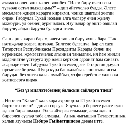
атамасы өчен янып-көеп яшибез. “Исем бирү өчен генә
түгәрәк өстәл җыясыңмы?” – дип әйтүчеләр булды. Әлеге
мәсьәләгә җиңел карарга кирәкми, чөнки шактый җитди
очрак. Габдулла Тукай исемен алга чыгару өчен җыелу
мәҗбүри, ул безнең бурычыбыз. Язучылар бу эштә башлап
йөрүче, әйдәп баручы булырга тиеш.
Саннарны карап барам, әлегә тавыш бирү яхшы бара. Тик
нәтиҗәләр ясарга иртәрәк. Билгеле булганча, һәр ел саен
Татарстан Республикасы Президенты Карары белән иң
күренекле, җәмәгатьчелек ягыннан танылган, ил һәм милли
мәдәниятне үстерүгә зур өлеш керткән әдәбият һәм сәнгать
әсәрләре өчен Габдулла Тукай исемендәге Татарстан дәүләт
премиясе бирелә. Шуңа күрә башкалабыз аэпортына исем
бирүдән без читтә кала алмыйбыз, үз фикеребезне халыкка
җиткерергә кирәк.
“Без үз милләтебезнең баласын сайларга тиеш”
- Ни өчен “Казан” халыкара аэропорты Г.Тукай исемен
йөртергә тиеш? – дигән сорауга Язучылар берлеге рәисе тулы
җавап бирә алмады. Әллә әйтергә теләмәде, әллә җавап
бирерлек сүзләр таба алмады... Аның чыгышын Татарстанның
халык язучысы
Нәбирә Гыйматдинова
дәвам итте.