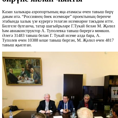
Казан халыкара аэропортының яңа атамасы өчен тавыш бирү
дәвам итә. “Россиянең бөек исемнәре” проектының беренче
этабында халык үзе күрергә теләгән исемнәрне тәкъдим итте.
Билгеле булганча, татар шагыйрьләре Г.Тукай белән М. Җәлил
һәм авиаконструктор А. Туполевка тавыш бирергә мөмкин.
Әлегә 31483 тавыш белән Г. Тукай исеме алда бара, А.
Туполев өчен 10388 кеше тавыш биргән, М. Җәлил өчен 4817
тавыш җыелган.