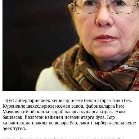
- Күп әйберләрне бөек кешеләр исеме белән атарга тиеш без.
Күренекле шәхесләрнең исемен завод, фабрикаларга һәм
Маяковский әйткәнчә: корабльләргә кушарга кирәк. Эзли
башласак, йөзләгән кешенең исемен атарга була. Һәр
халыкның данлыклы кешеләре бар, ләкин һәрбер лаеклы кеше
бөек түгел.