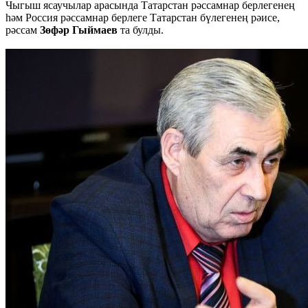
Чыгыш ясаучылар арасында Татарстан рәссамнар берлегенең
һәм Россия рәссамнар берлеге Татарстан бүлегенең рәисе,
рәссам
Зөфәр Гыймаев
та булды.