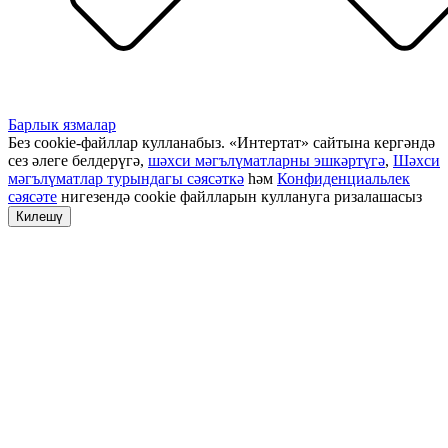
Барлык язмалар
Без cookie-файллар кулланабыз. «Интертат» сайтына кергәндә
сез әлеге белдерүгә,
шәхси мәгълүматларны эшкәртүгә
,
Шәхси
мәгълүматлар турындагы сәясәткә
һәм
Конфиденциальлек
сәясәте
нигезендә cookie файлларын куллануга ризалашасыз
Килешү