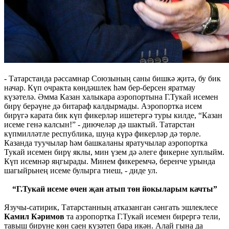
- Татарстанда рәссамнар Союзының саны бишкә җитә, бу бик
начар. Күп очракта көндәшлек һәм бер-берсен яратмау
күзәтелә. Әмма Казан халыкара аэропортына Г.Тукай исемен
бирү берәүне дә битараф калдырмады. Аэропортка исем
бирүгә карата бик күп фикерләр ишетергә туры килде, “Казан
исеме генә калсын!” - диючеләр дә шактый. Татарстан
күпмилләтле республика, шуңа күрә фикерләр дә төрле.
Казанда туучылар һәм башкаланы яратучылар аэропортка
Тукай исемен бирү яклы, мин үзем дә әлеге фикерне хуплыйм.
Күп исемнәр яңгырады. Минем фикеремчә, беренче урында
шагыйрьнең исеме булырга тиеш, - диде ул.
“Г.Тукай исеме өчен җан атып төн йокыларым качты”
Язучы-сатирик, Татарстанның атказанган сәнгать эшлеклесе
Камил Кәримов
та аэропортка Г.Тукай исемен бирергә тели,
тавыш бирүне көн саен күзәтеп бара икән. Алай гына да