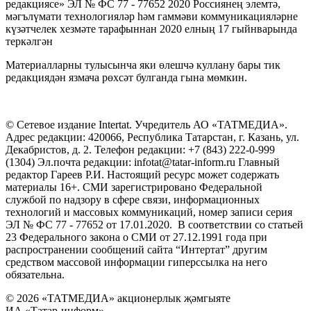
редакциясе» ЭЛ № ФС 77 - 77652 2020 Россиянең элемтә,
мәгълүмати технологияләр һәм гаммәви коммуникацияләрне
күзәтчелек хезмәте тарафыннан 2020 елның 17 гыйнварында
теркәлгән
Материалларны тулысынча яки өлешчә куллану бары тик
редакциядән язмача рөхсәт булганда гына мөмкин.
© Сетевое издание Intertat. Учредитель АО «ТАТМЕДИА».
Адрес редакции: 420066, Республика Татарстан, г. Казань, ул.
Декабристов, д. 2. Телефон редакции: +7 (843) 222-0-999
(1304) Эл.почта редакции: infotat@tatar-inform.ru Главный
редактор Гареев Р.И. Настоящий ресурс может содержать
материалы 16+. СМИ зарегистрировано Федеральной
службой по надзору в сфере связи, информационных
технологий и массовых коммуникаций, номер записи серия
ЭЛ № ФС 77 - 77652 от 17.01.2020. В соответствии со статьей
23 Федерального закона о СМИ от 27.12.1991 года при
распространении сообщений сайта “Интертат” другим
средством массовой информации гиперссылка на него
обязательна.
© 2026 «ТАТМЕДИА» акционерлык җәмгыяте
ИА «Татар-информ»