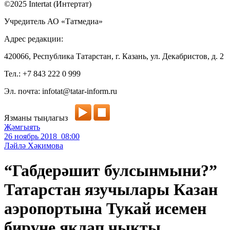
©2025 Intertat (Интертат)
Учредитель АО «Татмедиа»
Адрес редакции:
420066, Республика Татарстан, г. Казань, ул. Декабристов, д. 2
Тел.: +7 843 222 0 999
Эл. почта: infotat@tatar-inform.ru
Язманы тыңлагыз
Җәмгыять
26 ноябрь 2018 08:00
Ләйлә Хәкимова
“Габдерәшит булсынмыни?”
Татарстан язучылары Казан
аэропортына Тукай исемен
бирүне яклап чыкты