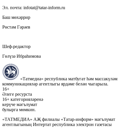
Эл. почта: infotat@tatar-inform.ru
Баш мөхәррир
Рөстәм Гәрәев
Шеф-редактор
Гөлүзә Ибраһимова
«Татмедиа» республика матбугат һәм массакүләм
коммуникацияләр агентлыгы ярдәме белән чыгарыла.
16+
Әлеге ресурста
16+ категорияләренә
керүче мәгълүмат
булырга мөмкин.
«ТАТМЕДИА» АҖ филиалы «Татар-информ» мәгълүмат
агентлыгының Интертат республика электрон газетасы