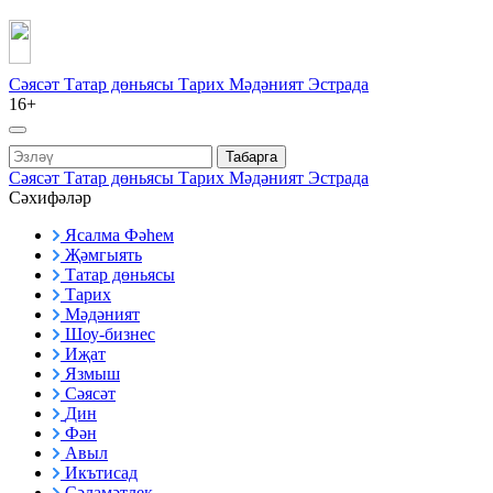
Сәясәт
Татар дөньясы
Тарих
Мәдәният
Эстрада
16+
Табарга
Сәясәт
Татар дөньясы
Тарих
Мәдәният
Эстрада
Сәхифәләр
Ясалма Фәһем
Җәмгыять
Татар дөньясы
Тарих
Мәдәният
Шоу-бизнес
Иҗат
Язмыш
Сәясәт
Дин
Фән
Авыл
Икътисад
Сәламәтлек