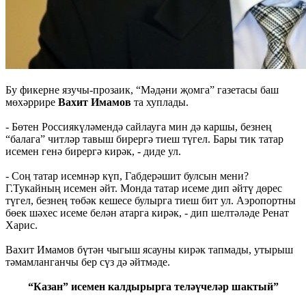
Бу фикерне язучы-прозаик, “Мәдәни җомга” газетасы баш
мөхәррире
Вахит Имамов
та хуплады.
- Бөтен Россиякүләмендә сайлауга мин дә каршы, безнең
“балага” читләр тавыш бирергә тиеш түгел. Бары тик татар
исемен генә бирергә кирәк, - диде ул.
- Соң татар исемнәр күп, Габдерәшит булсын мени?
Г.Тукайның исемен әйт. Монда татар исеме дип әйтү дөрес
түгел, безнең төбәк кешесе булырга тиеш бит ул. Аэропортны
бөек шәхес исеме белән атарга кирәк, - дип шелтәләде Ренат
Харис.
Вахит Имамов бүтән чыгыш ясауны кирәк тапмады, утырыш
тәмамланганчы бер сүз дә әйтмәде.
“Казан” исемен калдырырга теләүчеләр шактый”