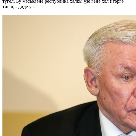
түгел. Бу мәсьәләне республика халкы үзе генә хәл итәргә
тиеш, - диде ул.