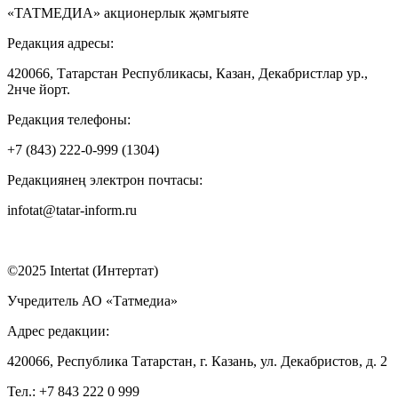
«ТАТМЕДИА» акционерлык җәмгыяте
Редакция адресы:
420066, Татарстан Республикасы, Казан, Декабристлар ур.,
2нче йорт.
Редакция телефоны:
+7 (843) 222-0-999 (1304)
Редакциянең электрон почтасы:
infotat@tatar-inform.ru
©2025 Intertat (Интертат)
Учредитель АО «Татмедиа»
Адрес редакции:
420066, Республика Татарстан, г. Казань, ул. Декабристов, д. 2
Тел.: +7 843 222 0 999