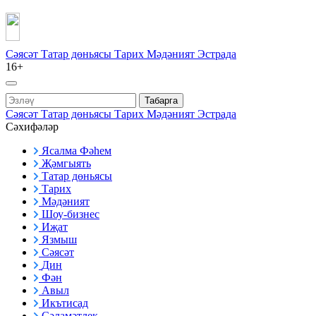
Сәясәт
Татар дөньясы
Тарих
Мәдәният
Эстрада
16+
Табарга
Сәясәт
Татар дөньясы
Тарих
Мәдәният
Эстрада
Сәхифәләр
Ясалма Фәһем
Җәмгыять
Татар дөньясы
Тарих
Мәдәният
Шоу-бизнес
Иҗат
Язмыш
Сәясәт
Дин
Фән
Авыл
Икътисад
Сәламәтлек