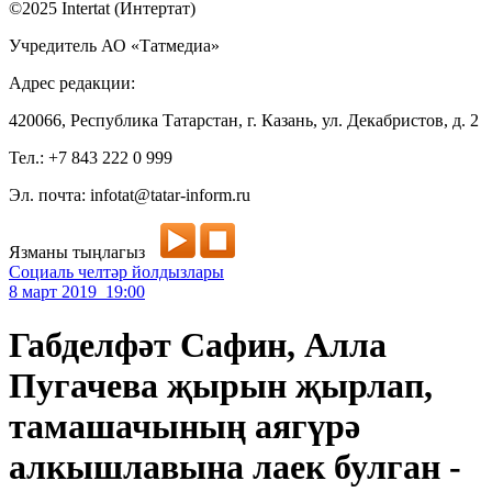
©2025 Intertat (Интертат)
Учредитель АО «Татмедиа»
Адрес редакции:
420066, Республика Татарстан, г. Казань, ул. Декабристов, д. 2
Тел.: +7 843 222 0 999
Эл. почта: infotat@tatar-inform.ru
Язманы тыңлагыз
Социаль челтәр йолдызлары
8 март 2019 19:00
Габделфәт Сафин, Алла
Пугачева җырын җырлап,
тамашачының аягүрә
алкышлавына лаек булган -