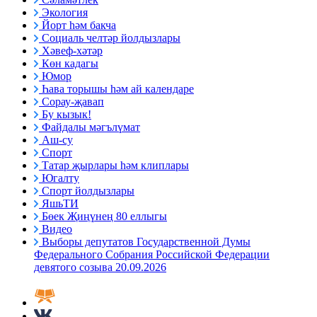
Экология
Йорт һәм бакча
Социаль челтәр йолдызлары
Хәвеф-хәтәр
Көн кадагы
Юмор
Һава торышы һәм ай календаре
Сорау-җавап
Бу кызык!
Файдалы мәгълүмат
Аш-су
Спорт
Татар җырлары һәм клиплары
Югалту
Спорт йолдызлары
ЯшьТИ
Бөек Җиңүнең 80 еллыгы
Видео
Выборы депутатов Государственной Думы
Федерального Собрания Российской Федерации
девятого созыва 20.09.2026