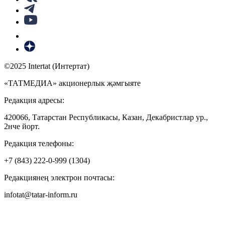
©2025 Intertat (Интертат)
«ТАТМЕДИА» акционерлык җәмгыяте
Редакция адресы:
420066, Татарстан Республикасы, Казан, Декабристлар ур.,
2нче йорт.
Редакция телефоны:
+7 (843) 222-0-999 (1304)
Редакциянең электрон почтасы:
infotat@tatar-inform.ru