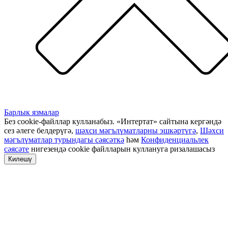
Барлык язмалар
Без cookie-файллар кулланабыз. «Интертат» сайтына кергәндә
сез әлеге белдерүгә,
шәхси мәгълүматларны эшкәртүгә
,
Шәхси
мәгълүматлар турындагы сәясәткә
һәм
Конфиденциальлек
сәясәте
нигезендә cookie файлларын куллануга ризалашасыз
Килешү