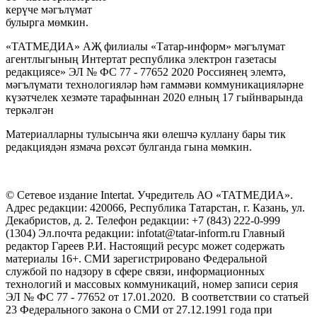
керүче мәгълүмат
булырга мөмкин.
«ТАТМЕДИА» АҖ филиалы «Татар-информ» мәгълүмат
агентлыгының Интертат республика электрон газетасы
редакциясе» ЭЛ № ФС 77 - 77652 2020 Россиянең элемтә,
мәгълүмати технологияләр һәм гаммәви коммуникацияләрне
күзәтчелек хезмәте тарафыннан 2020 елның 17 гыйнварында
теркәлгән
Материалларны тулысынча яки өлешчә куллану бары тик
редакциядән язмача рөхсәт булганда гына мөмкин.
© Сетевое издание Intertat. Учредитель АО «ТАТМЕДИА».
Адрес редакции: 420066, Республика Татарстан, г. Казань, ул.
Декабристов, д. 2. Телефон редакции: +7 (843) 222-0-999
(1304) Эл.почта редакции: infotat@tatar-inform.ru Главный
редактор Гареев Р.И. Настоящий ресурс может содержать
материалы 16+. СМИ зарегистрировано Федеральной
службой по надзору в сфере связи, информационных
технологий и массовых коммуникаций, номер записи серия
ЭЛ № ФС 77 - 77652 от 17.01.2020. В соответствии со статьей
23 Федерального закона о СМИ от 27.12.1991 года при