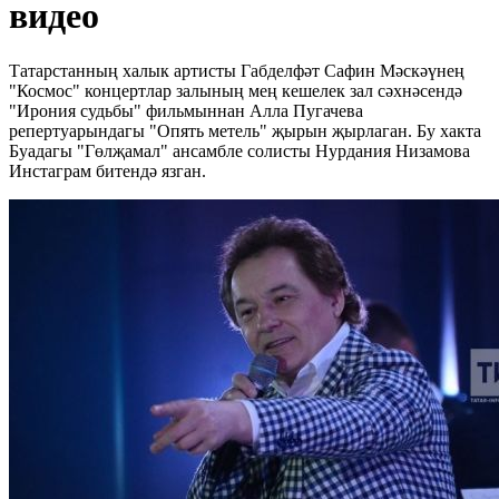
видео
Татарстанның халык артисты Габделфәт Сафин Мәскәүнең
"Космос" концертлар залының мең кешелек зал сәхнәсендә
"Ирония судьбы" фильмыннан Алла Пугачева
репертуарындагы "Опять метель" җырын җырлаган. Бу хакта
Буадагы "Гөлҗамал" ансамбле солисты Нурдания Низамова
Инстаграм битендә язган.