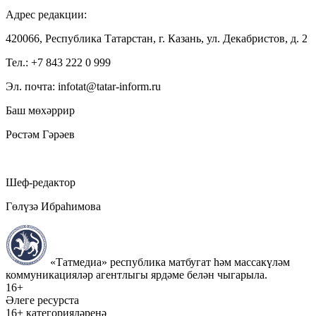
Адрес редакции:
420066, Республика Татарстан, г. Казань, ул. Декабристов, д. 2
Тел.: +7 843 222 0 999
Эл. почта: infotat@tatar-inform.ru
Баш мөхәррир
Рөстәм Гәрәев
Шеф-редактор
Гөлүзә Ибраһимова
«Татмедиа» республика матбугат һәм массакүләм
коммуникацияләр агентлыгы ярдәме белән чыгарыла.
16+
Әлеге ресурста
16+ категорияләренә