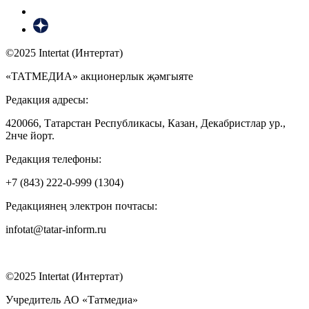
©2025 Intertat (Интертат)
«ТАТМЕДИА» акционерлык җәмгыяте
Редакция адресы:
420066, Татарстан Республикасы, Казан, Декабристлар ур.,
2нче йорт.
Редакция телефоны:
+7 (843) 222-0-999 (1304)
Редакциянең электрон почтасы:
infotat@tatar-inform.ru
©2025 Intertat (Интертат)
Учредитель АО «Татмедиа»