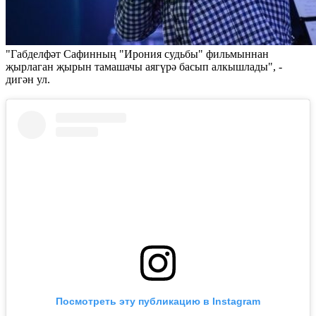
"Габделфәт Сафинның "Ирония судьбы" фильмыннан
җырлаган җырын тамашачы аягүрә басып алкышлады", -
дигән ул.
Посмотреть эту публикацию в Instagram