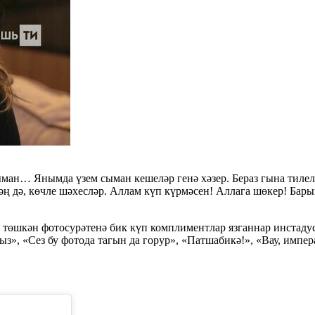
ан… Янымда үзем сыман кешеләр генә хәзер. Бераз гына тилеләр
әң дә, көчле шәхесләр. Аллам күп күрмәсен! Аллага шөкер! Бары
п төшкән фотосурәтенә бик күп комплиментлар язганнар инстаду
-кыз», «Сез бу фотода тагын да горур», «Патшабикә!», «Вау, им