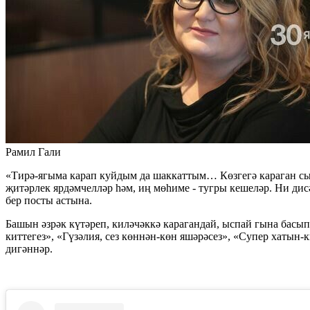
Рамил Гали
«Тирә-ягыма карап куйдым да шаккаттым… Көзгегә караган сым
җитәрлек ярдәмчелләр һәм, иң мөһиме - тугры кешеләр. Ни дис
бер посты астына.
Башын әзрәк күтәреп, киләчәккә карагандай, ыспай гына басы
киттегез», «Гүзәлия, сез көннән-көн яшәрәсез», «Супер хатын
дигәннәр.