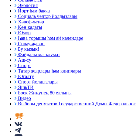
Экология
Йорт һәм бакча
Социаль челтәр йолдызлары
Хәвеф-хәтәр
Көн кадагы
Юмор
Һава торышы һәм ай календаре
Сорау-җавап
Бу кызык!
Файдалы мәгълүмат
Аш-су
Спорт
Татар җырлары һәм клиплары
Югалту
Спорт йолдызлары
ЯшьТИ
Бөек Җиңүнең 80 еллыгы
Видео
Выборы депутатов Государственной Думы Федерального