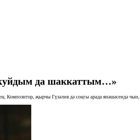
п куйдым да шаккаттым…»
сең. Композитор, җырчы Гүзәлия дә соңгы арада янәшәсендә чын