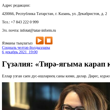
Адрес редакции:
420066, Республика Татарстан, г. Казань, ул. Декабристов, д. 2
Тел.: +7 843 222 0 999
Эл. почта: infotat@tatar-inform.ru
Язманы тыңлагыз
Социаль челтәр йолдызлары
6 декабрь 2021 19:00
Гүзәлия: «Тирә-ягыма кара
Еллар узган саен дус-ишләрнең саны кими, диләр. Дөрес, күрә