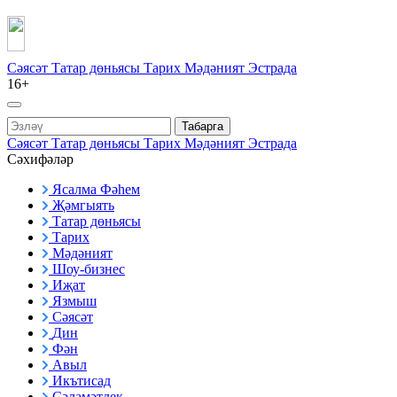
Сәясәт
Татар дөньясы
Тарих
Мәдәният
Эстрада
16+
Табарга
Сәясәт
Татар дөньясы
Тарих
Мәдәният
Эстрада
Сәхифәләр
Ясалма Фәһем
Җәмгыять
Татар дөньясы
Тарих
Мәдәният
Шоу-бизнес
Иҗат
Язмыш
Сәясәт
Дин
Фән
Авыл
Икътисад
Сәламәтлек