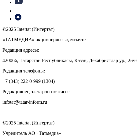
©2025 Intertat (Интертат)
«ТАТМЕДИА» акционерлык җәмгыяте
Редакция адресы:
420066, Татарстан Республикасы, Казан, Декабристлар ур., 2нче
Редакция телефоны:
+7 (843) 222-0-999 (1304)
Редакциянең электрон почтасы:
infotat@tatar-inform.ru
©2025 Intertat (Интертат)
Учредитель АО «Татмедиа»