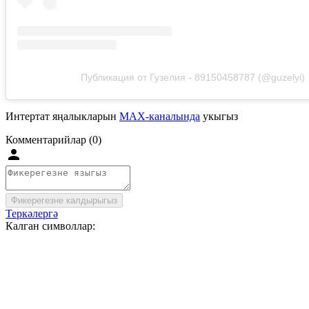
Публикация от Гузелия - 89150458787 (@guzelyi)
Интертат яңалыкларын
MAX-каналында
укыгыз
Комментарийлар (0)
Фикерегезне калдырыгыз
Теркәлергә
Калган символлар: