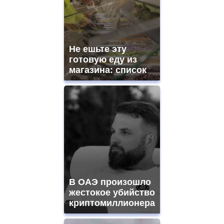
Не ешьте эту
готовую еду из
магазина: список
В ОАЭ произошло
жестокое убийство
криптомиллионера