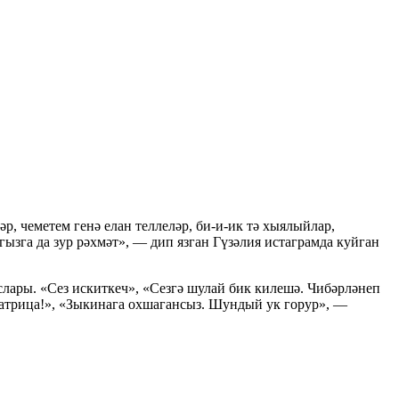
, чеметем генә елан теллеләр, би-и-ик тә хыялыйлар,
гызга да зур рәхмәт», — дип язган Гүзәлия истаграмда куйган
слары. «Сез искиткеч», «Сезгә шулай бик килешә. Чибәрләнеп
ператрица!», «Зыкинага охшагансыз. Шундый ук горур», —