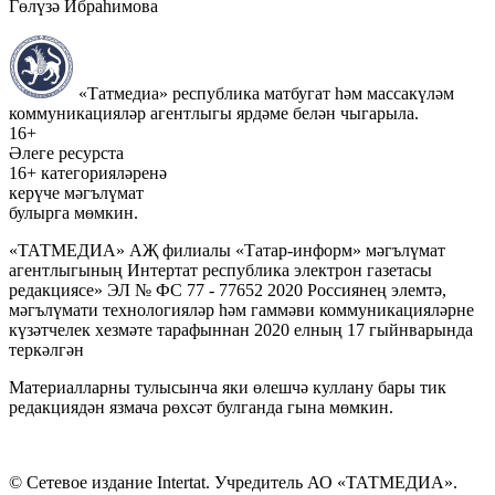
Гөлүзә Ибраһимова
«Татмедиа» республика матбугат һәм массакүләм
коммуникацияләр агентлыгы ярдәме белән чыгарыла.
16+
Әлеге ресурста
16+ категорияләренә
керүче мәгълүмат
булырга мөмкин.
«ТАТМЕДИА» АҖ филиалы «Татар-информ» мәгълүмат
агентлыгының Интертат республика электрон газетасы
редакциясе» ЭЛ № ФС 77 - 77652 2020 Россиянең элемтә,
мәгълүмати технологияләр һәм гаммәви коммуникацияләрне
күзәтчелек хезмәте тарафыннан 2020 елның 17 гыйнварында
теркәлгән
Материалларны тулысынча яки өлешчә куллану бары тик
редакциядән язмача рөхсәт булганда гына мөмкин.
© Сетевое издание Intertat. Учредитель АО «ТАТМЕДИА».