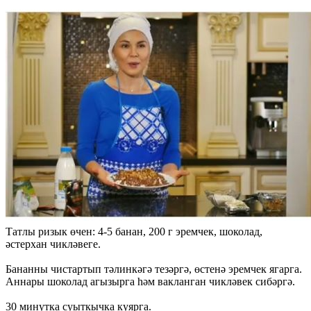
Татлы ризык өчен: 4-5 банан, 200 г эремчек, шоколад,
әстерхан чикләвеге.
Бананны чистартып тәлинкәгә тезәргә, өстенә эремчек ягарга.
Аннары шоколад агызырга һәм вакланган чикләвек сибәргә.
30 минутка суыткычка куярга.