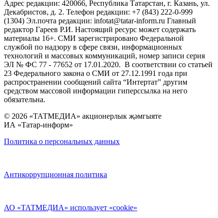
Адрес редакции: 420066, Республика Татарстан, г. Казань, ул.
Декабристов, д. 2. Телефон редакции: +7 (843) 222-0-999
(1304) Эл.почта редакции: infotat@tatar-inform.ru Главный
редактор Гареев Р.И. Настоящий ресурс может содержать
материалы 16+. СМИ зарегистрировано Федеральной
службой по надзору в сфере связи, информационных
технологий и массовых коммуникаций, номер записи серия
ЭЛ № ФС 77 - 77652 от 17.01.2020. В соответствии со статьей
23 Федерального закона о СМИ от 27.12.1991 года при
распространении сообщений сайта “Интертат” другим
средством массовой информации гиперссылка на него
обязательна.
© 2026 «ТАТМЕДИА» акционерлык җәмгыяте
ИА «Татар-информ»
Политика о персональных данных
Антикоррупционная политика
АО «ТАТМЕДИА» использует «cookie»