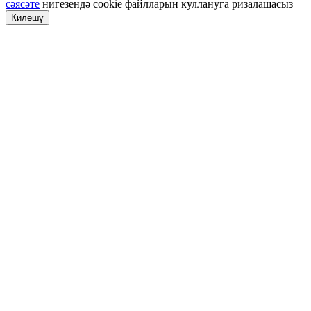
сәясәте
нигезендә cookie файлларын куллануга ризалашасыз
Килешү