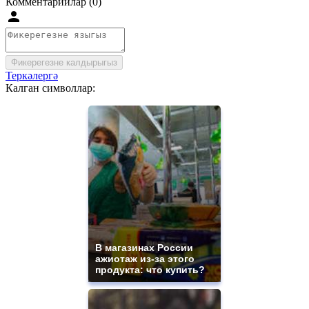
Комментарийлар (0)
Фикерегезне калдырыгыз
Теркәлергә
Калган символлар:
В магазинах России
ажиотаж из-за этого
продукта: что купить?