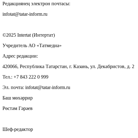
Редакциянең электрон почтасы:
infotat@tatar-inform.ru
©2025 Intertat (Интертат)
Учредитель АО «Татмедиа»
Адрес редакции:
420066, Республика Татарстан, г. Казань, ул. Декабристов, д. 2
Тел.: +7 843 222 0 999
Эл. почта: infotat@tatar-inform.ru
Баш мөхәррир
Рөстәм Гәрәев
Шеф-редактор