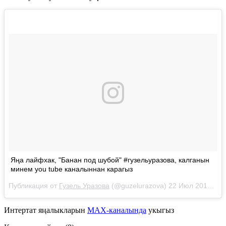
Яңа лайфхак, "Банан под шубой" #гузельуразова, калганын
минем you tube каналыннан карагыз
Публикация от
Гузель Уразова
(@guzelurazova)
22 Июл 2018 в 5:14 PDT
Интертат яңалыкларын
MAX-каналында
укыгыз