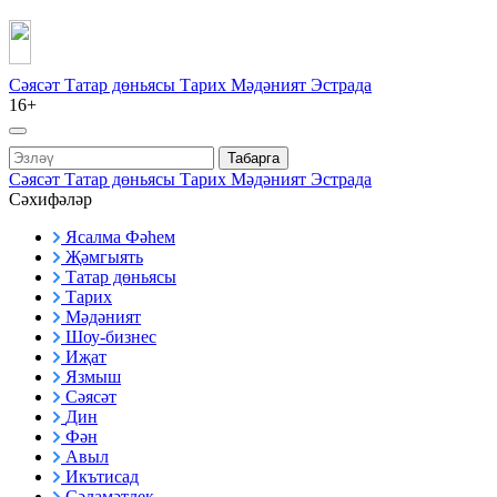
Сәясәт
Татар дөньясы
Тарих
Мәдәният
Эстрада
16+
Табарга
Сәясәт
Татар дөньясы
Тарих
Мәдәният
Эстрада
Сәхифәләр
Ясалма Фәһем
Җәмгыять
Татар дөньясы
Тарих
Мәдәният
Шоу-бизнес
Иҗат
Язмыш
Сәясәт
Дин
Фән
Авыл
Икътисад
Сәламәтлек