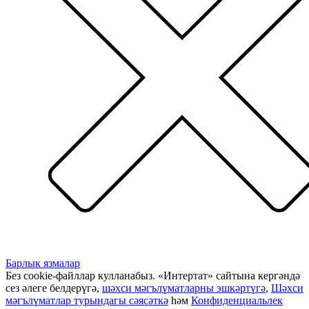
Барлык язмалар
Без cookie-файллар кулланабыз. «Интертат» сайтына кергәндә
сез әлеге белдерүгә,
шәхси мәгълүматларны эшкәртүгә
,
Шәхси
мәгълүматлар турындагы сәясәткә
һәм
Конфиденциальлек