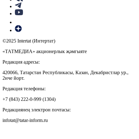
©2025 Intertat (Интертат)
«ТАТМЕДИА» акционерлык җәмгыяте
Редакция адресы:
420066, Татарстан Республикасы, Казан, Декабристлар ур.,
2нче йорт.
Редакция телефоны:
+7 (843) 222-0-999 (1304)
Редакциянең электрон почтасы:
infotat@tatar-inform.ru