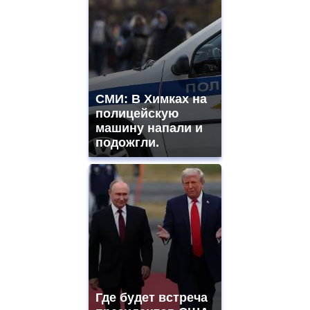
СМИ: В Химках на
полицейскую
машину напали и
подожгли.
Где будет встреча