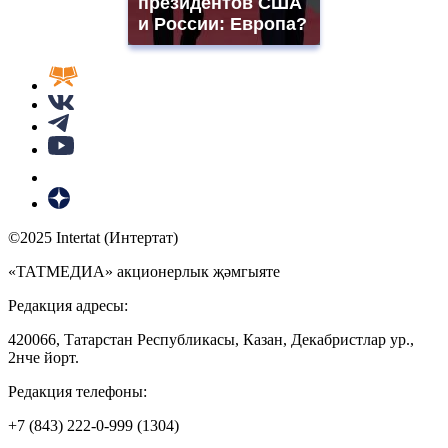
президентов США
и России: Европа?
©2025 Intertat (Интертат)
«ТАТМЕДИА» акционерлык җәмгыяте
Редакция адресы:
420066, Татарстан Республикасы, Казан, Декабристлар ур.,
2нче йорт.
Редакция телефоны:
+7 (843) 222-0-999 (1304)