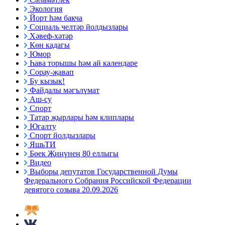
Экология
Йорт һәм бакча
Социаль челтәр йолдызлары
Хәвеф-хәтәр
Көн кадагы
Юмор
Һава торышы һәм ай календаре
Сорау-җавап
Бу кызык!
Файдалы мәгълүмат
Аш-су
Спорт
Татар җырлары һәм клиплары
Югалту
Спорт йолдызлары
ЯшьТИ
Бөек Җиңүнең 80 еллыгы
Видео
Выборы депутатов Государственной Думы
Федерального Собрания Российской Федерации
девятого созыва 20.09.2026