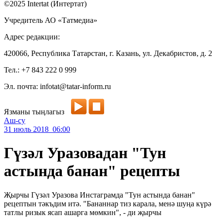
©2025 Intertat (Интертат)
Учредитель АО «Татмедиа»
Адрес редакции:
420066, Республика Татарстан, г. Казань, ул. Декабристов, д. 2
Тел.: +7 843 222 0 999
Эл. почта: infotat@tatar-inform.ru
Язманы тыңлагыз
Аш-су
31 июль 2018 06:00
Гүзәл Уразовадан "Тун
астында банан" рецепты
Җырчы Гүзәл Уразова Инстаграмда "Тун астында банан"
рецептын тәкъдим итә. "Бананнар тиз карала, менә шуңа күрә
татлы ризык ясап ашарга мөмкин", - ди җырчы