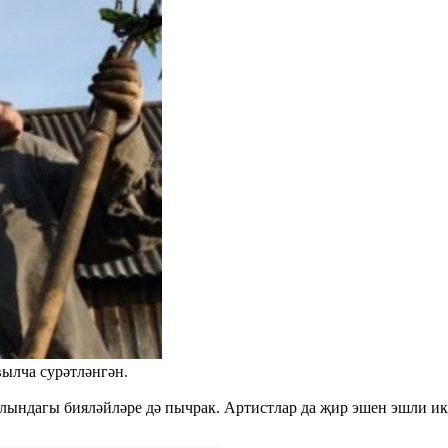
вылча сурәтләнгән.
Кулындагы бияләйләре дә пычрак. Артистлар да җир эшен эшли и