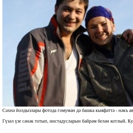
Сәхнә йолдызлары фотода гомумән дә башка кыяфәттә - нәкъ а
Гүзәл үзе сәнәк тотып, инстадусларын бәйрәм белән котлый. 