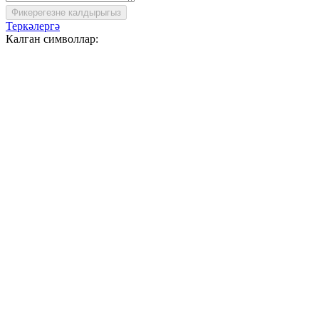
Фикерегезне калдырыгыз
Теркәлергә
Калган символлар: