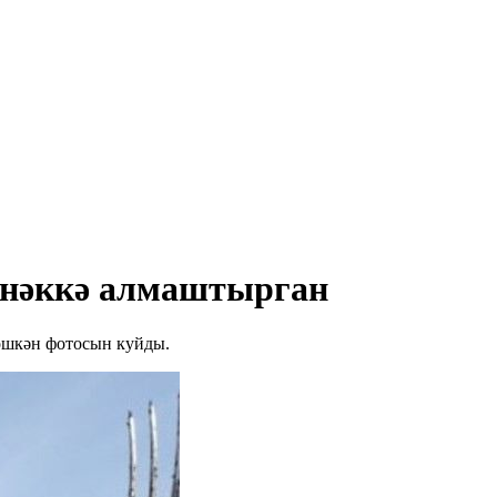
әнәккә алмаштырган
төшкән фотосын куйды.