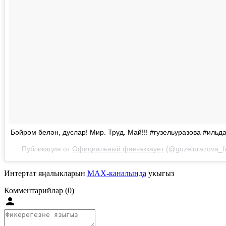
Бәйрәм белән, дуслар! Мир. Труд. Май!!! #гузельуразова #иль
Публикация от
Официальный фан-аккаунт
(@guzelurazova_f
Интертат яңалыкларын
MAX-каналында
укыгыз
Комментарийлар (0)