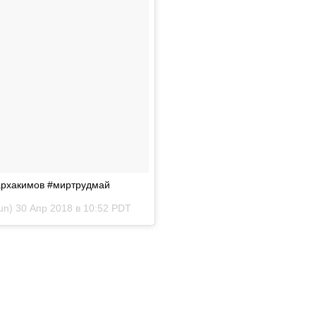
дархакимов #миртрудмай
un)
30 Апр 2018 в 10:52 PDT