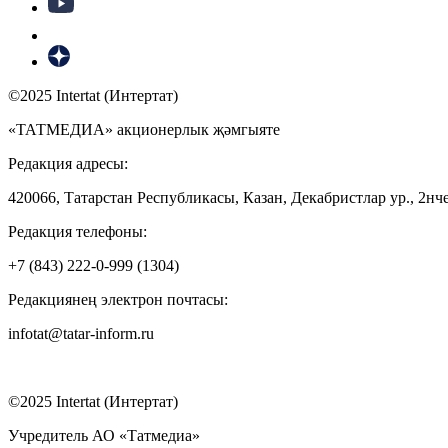
©2025 Intertat (Интертат)
«ТАТМЕДИА» акционерлык җәмгыяте
Редакция адресы:
420066, Татарстан Республикасы, Казан, Декабристлар ур., 2нче
Редакция телефоны:
+7 (843) 222-0-999 (1304)
Редакциянең электрон почтасы:
infotat@tatar-inform.ru
©2025 Intertat (Интертат)
Учредитель АО «Татмедиа»