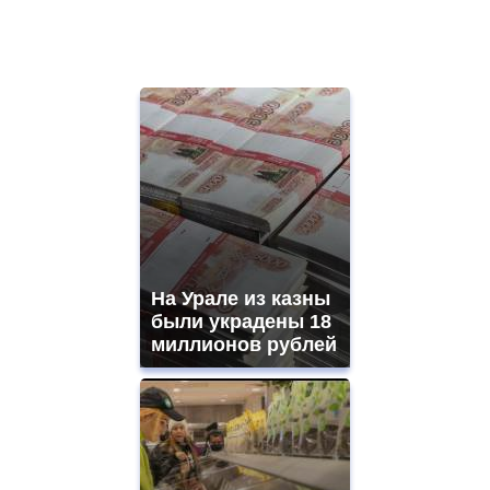
На Урале из казны
были украдены 18
миллионов рублей