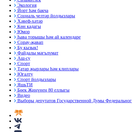
Экология
Йорт һәм бакча
Социаль челтәр йолдызлары
Хәвеф-хәтәр
Көн кадагы
Юмор
Һава торышы һәм ай календаре
Сорау-җавап
Бу кызык!
Файдалы мәгълүмат
Аш-су
Спорт
Татар җырлары һәм клиплары
Югалту
Спорт йолдызлары
ЯшьТИ
Бөек Җиңүнең 80 еллыгы
Видео
Выборы депутатов Государственной Думы Федерального