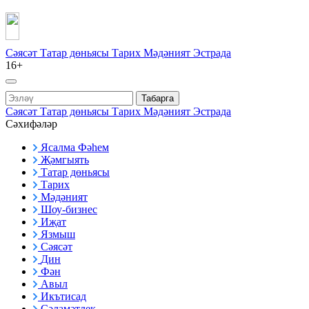
Сәясәт
Татар дөньясы
Тарих
Мәдәният
Эстрада
16+
Табарга
Сәясәт
Татар дөньясы
Тарих
Мәдәният
Эстрада
Сәхифәләр
Ясалма Фәһем
Җәмгыять
Татар дөньясы
Тарих
Мәдәният
Шоу-бизнес
Иҗат
Язмыш
Сәясәт
Дин
Фән
Авыл
Икътисад
Сәламәтлек