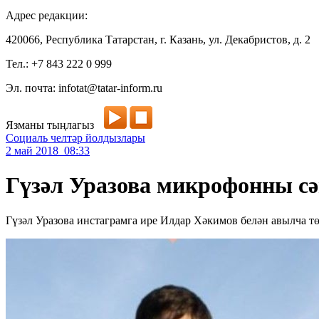
Адрес редакции:
420066, Республика Татарстан, г. Казань, ул. Декабристов, д. 2
Тел.: +7 843 222 0 999
Эл. почта: infotat@tatar-inform.ru
Язманы тыңлагыз
Социаль челтәр йолдызлары
2 май 2018 08:33
Гүзәл Уразова микрофонны с
Гүзәл Уразова инстаграмга ире Илдар Хәкимов белән авылча 