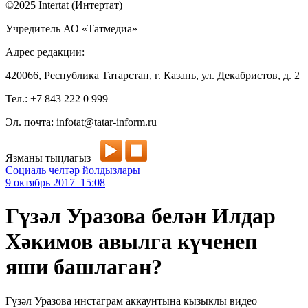
©2025 Intertat (Интертат)
Учредитель АО «Татмедиа»
Адрес редакции:
420066, Республика Татарстан, г. Казань, ул. Декабристов, д. 2
Тел.: +7 843 222 0 999
Эл. почта: infotat@tatar-inform.ru
Язманы тыңлагыз
Социаль челтәр йолдызлары
9 октябрь 2017 15:08
Гүзәл Уразова белән Илдар
Хәкимов авылга күченеп
яши башлаган?
Гүзәл Уразова инстаграм аккаунтына кызыклы видео