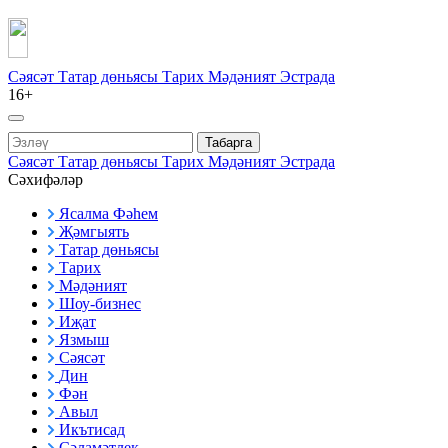
Сәясәт
Татар дөньясы
Тарих
Мәдәният
Эстрада
16+
Табарга
Сәясәт
Татар дөньясы
Тарих
Мәдәният
Эстрада
Сәхифәләр
Ясалма Фәһем
Җәмгыять
Татар дөньясы
Тарих
Мәдәният
Шоу-бизнес
Иҗат
Язмыш
Сәясәт
Дин
Фән
Авыл
Икътисад
Сәламәтлек