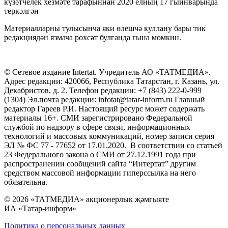
күзәтчелек хезмәте тарафыннан 2020 елның 17 гыйнварында
теркәлгән
Материалларны тулысынча яки өлешчә куллану бары тик
редакциядән язмача рөхсәт булганда гына мөмкин.
© Сетевое издание Intertat. Учредитель АО «ТАТМЕДИА».
Адрес редакции: 420066, Республика Татарстан, г. Казань, ул.
Декабристов, д. 2. Телефон редакции: +7 (843) 222-0-999
(1304) Эл.почта редакции: infotat@tatar-inform.ru Главный
редактор Гареев Р.И. Настоящий ресурс может содержать
материалы 16+. СМИ зарегистрировано Федеральной
службой по надзору в сфере связи, информационных
технологий и массовых коммуникаций, номер записи серия
ЭЛ № ФС 77 - 77652 от 17.01.2020. В соответствии со статьей
23 Федерального закона о СМИ от 27.12.1991 года при
распространении сообщений сайта “Интертат” другим
средством массовой информации гиперссылка на него
обязательна.
© 2026 «ТАТМЕДИА» акционерлык җәмгыяте
ИА «Татар-информ»
Политика о персональных данных