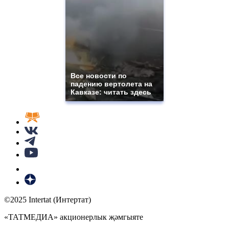
Все новости по
падению вертолета на
Кавказе: читать здесь
©2025 Intertat (Интертат)
«ТАТМЕДИА» акционерлык җәмгыяте