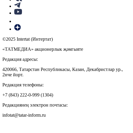
©2025 Intertat (Интертат)
«ТАТМЕДИА» акционерлык җәмгыяте
Редакция адресы:
420066, Татарстан Республикасы, Казан, Декабристлар ур.,
2нче йорт.
Редакция телефоны:
+7 (843) 222-0-999 (1304)
Редакциянең электрон почтасы:
infotat@tatar-inform.ru