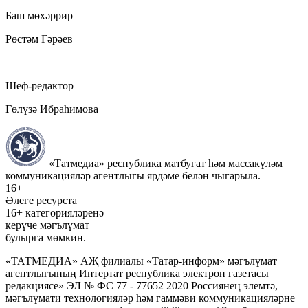
Баш мөхәррир
Рөстәм Гәрәев
Шеф-редактор
Гөлүзә Ибраһимова
«Татмедиа» республика матбугат һәм массакүләм
коммуникацияләр агентлыгы ярдәме белән чыгарыла.
16+
Әлеге ресурста
16+ категорияләренә
керүче мәгълүмат
булырга мөмкин.
«ТАТМЕДИА» АҖ филиалы «Татар-информ» мәгълүмат
агентлыгының Интертат республика электрон газетасы
редакциясе» ЭЛ № ФС 77 - 77652 2020 Россиянең элемтә,
мәгълүмати технологияләр һәм гаммәви коммуникацияләрне