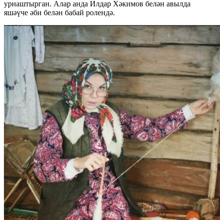
урнаштырган. Алар анда Илдар Хәкимов белән авылда
яшәүче әби белән бабай ролендә.