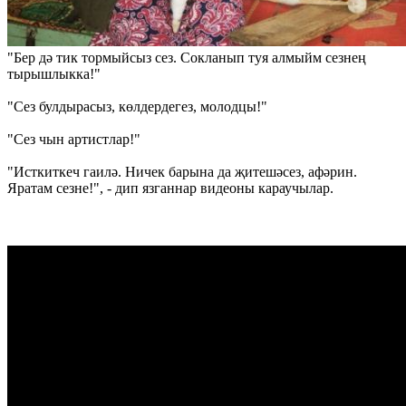
"Бер дә тик тормыйсыз сез. Сокланып туя алмыйм сезнең
тырышлыкка!"
"Сез булдырасыз, көлдердегез, молодцы!"
"Сез чын артистлар!"
"Исткиткеч гаилә. Ничек барына да җитешәсез, афәрин.
Яратам сезне!", - дип язганнар видеоны караучылар.