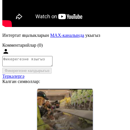
Интертат яңалыкларын
MAX-каналында
укыгыз
Комментарийлар (0)
Фикерегезне калдырыгыз
Теркәлергә
Калган символлар: