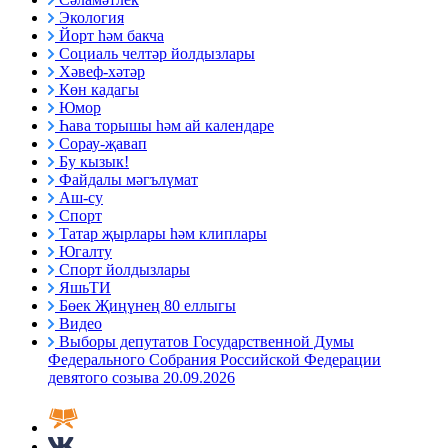
Экология
Йорт һәм бакча
Социаль челтәр йолдызлары
Хәвеф-хәтәр
Көн кадагы
Юмор
Һава торышы һәм ай календаре
Сорау-җавап
Бу кызык!
Файдалы мәгълүмат
Аш-су
Спорт
Татар җырлары һәм клиплары
Югалту
Спорт йолдызлары
ЯшьТИ
Бөек Җиңүнең 80 еллыгы
Видео
Выборы депутатов Государственной Думы
Федерального Собрания Российской Федерации
девятого созыва 20.09.2026