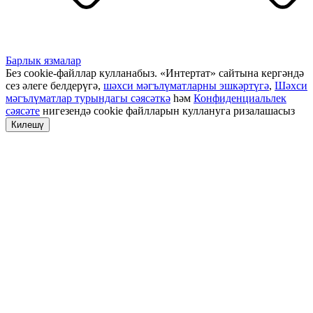
Барлык язмалар
Без cookie-файллар кулланабыз. «Интертат» сайтына кергәндә
сез әлеге белдерүгә,
шәхси мәгълүматларны эшкәртүгә
,
Шәхси
мәгълүматлар турындагы сәясәткә
һәм
Конфиденциальлек
сәясәте
нигезендә cookie файлларын куллануга ризалашасыз
Килешү