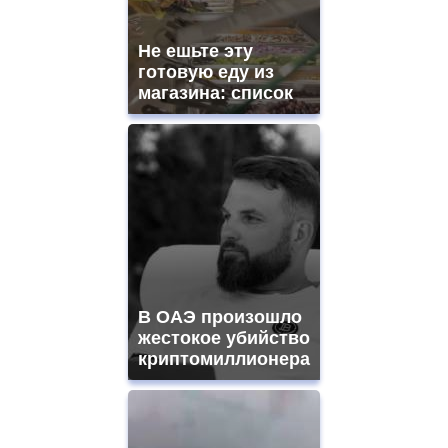
Не ешьте эту
готовую еду из
магазина: список
В ОАЭ произошло
жестокое убийство
криптомиллионера