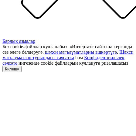
Барлык язмалар
Без cookie-файллар кулланабыз. «Интертат» сайтына кергәндә
сез әлеге белдерүгә,
шәхси мәгълүматларны эшкәртүгә
,
Шәхси
мәгълүматлар турындагы сәясәткә
һәм
Конфиденциальлек
сәясәте
нигезендә cookie файлларын куллануга ризалашасыз
Килешү