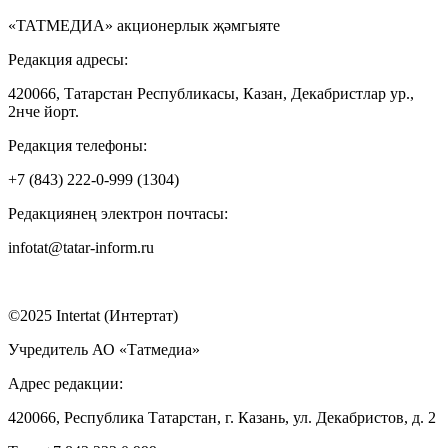
«ТАТМЕДИА» акционерлык җәмгыяте
Редакция адресы:
420066, Татарстан Республикасы, Казан, Декабристлар ур.,
2нче йорт.
Редакция телефоны:
+7 (843) 222-0-999 (1304)
Редакциянең электрон почтасы:
infotat@tatar-inform.ru
©2025 Intertat (Интертат)
Учредитель АО «Татмедиа»
Адрес редакции:
420066, Республика Татарстан, г. Казань, ул. Декабристов, д. 2