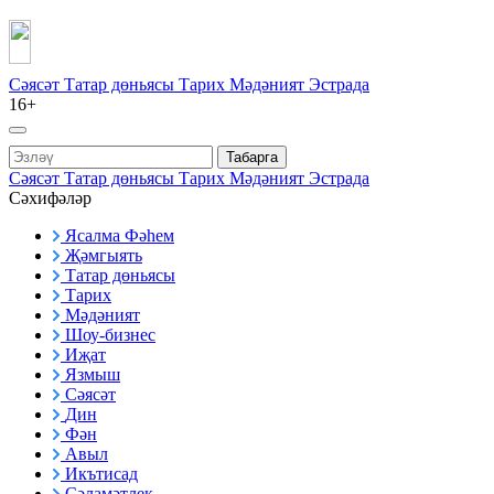
Сәясәт
Татар дөньясы
Тарих
Мәдәният
Эстрада
16+
Табарга
Сәясәт
Татар дөньясы
Тарих
Мәдәният
Эстрада
Сәхифәләр
Ясалма Фәһем
Җәмгыять
Татар дөньясы
Тарих
Мәдәният
Шоу-бизнес
Иҗат
Язмыш
Сәясәт
Дин
Фән
Авыл
Икътисад
Сәламәтлек