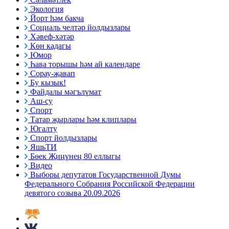
Экология
Йорт һәм бакча
Социаль челтәр йолдызлары
Хәвеф-хәтәр
Көн кадагы
Юмор
Һава торышы һәм ай календаре
Сорау-җавап
Бу кызык!
Файдалы мәгълүмат
Аш-су
Спорт
Татар җырлары һәм клиплары
Югалту
Спорт йолдызлары
ЯшьТИ
Бөек Җиңүнең 80 еллыгы
Видео
Выборы депутатов Государственной Думы
Федерального Собрания Российской Федерации
девятого созыва 20.09.2026