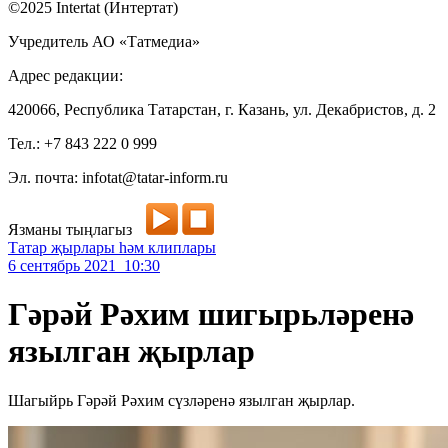
©2025 Intertat (Интертат)
Учредитель АО «Татмедиа»
Адрес редакции:
420066, Республика Татарстан, г. Казань, ул. Декабристов, д. 2
Тел.: +7 843 222 0 999
Эл. почта: infotat@tatar-inform.ru
Язманы тыңлагыз
Татар җырлары һәм клиплары
6 сентябрь 2021 10:30
Гәрәй Рәхим шигырьләренә
язылган җырлар
Шагыйрь Гәрәй Рәхим сүзләренә язылган җырлар.