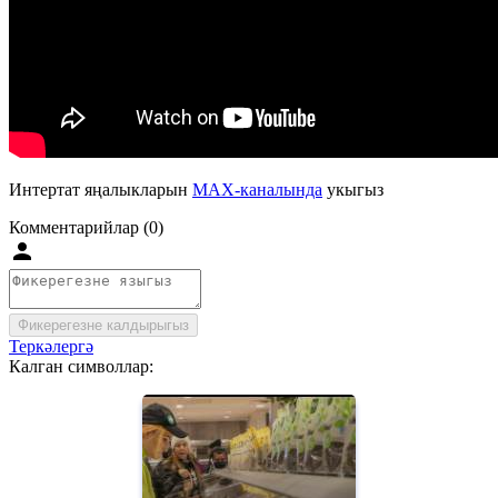
Интертат яңалыкларын
MAX-каналында
укыгыз
Комментарийлар (0)
Фикерегезне калдырыгыз
Теркәлергә
Калган символлар: