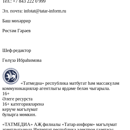
Тел.: +7 843 222 0 999
Эл. почта: infotat@tatar-inform.ru
Баш мөхәррир
Рөстәм Гәрәев
Шеф-редактор
Гөлүзә Ибраһимова
«Татмедиа» республика матбугат һәм массакүләм
коммуникацияләр агентлыгы ярдәме белән чыгарыла.
16+
Әлеге ресурста
16+ категорияләренә
керүче мәгълүмат
булырга мөмкин.
«ТАТМЕДИА» АҖ филиалы «Татар-информ» мәгълүмат
агентлыгының Интертат республика электрон газетасы