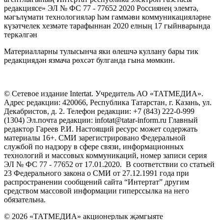
редакциясе» ЭЛ № ФС 77 - 77652 2020 Россиянең элемтә,
мәгълүмати технологияләр һәм гаммәви коммуникацияләрне
күзәтчелек хезмәте тарафыннан 2020 елның 17 гыйнварында
теркәлгән
Материалларны тулысынча яки өлешчә куллану бары тик
редакциядән язмача рөхсәт булганда гына мөмкин.
© Сетевое издание Intertat. Учредитель АО «ТАТМЕДИА».
Адрес редакции: 420066, Республика Татарстан, г. Казань, ул.
Декабристов, д. 2. Телефон редакции: +7 (843) 222-0-999
(1304) Эл.почта редакции: infotat@tatar-inform.ru Главный
редактор Гареев Р.И. Настоящий ресурс может содержать
материалы 16+. СМИ зарегистрировано Федеральной
службой по надзору в сфере связи, информационных
технологий и массовых коммуникаций, номер записи серия
ЭЛ № ФС 77 - 77652 от 17.01.2020. В соответствии со статьей
23 Федерального закона о СМИ от 27.12.1991 года при
распространении сообщений сайта “Интертат” другим
средством массовой информации гиперссылка на него
обязательна.
© 2026 «ТАТМЕДИА» акционерлык җәмгыяте