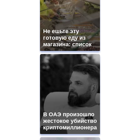
Не ешьте эту
готовую еду из
магазина: список
В ОАЭ произошло
жестокое убийство
криптомиллионера