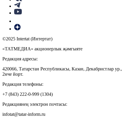
©2025 Intertat (Интертат)
«ТАТМЕДИА» акционерлык җәмгыяте
Редакция адресы:
420066, Татарстан Республикасы, Казан, Декабристлар ур.,
2нче йорт.
Редакция телефоны:
+7 (843) 222-0-999 (1304)
Редакциянең электрон почтасы:
infotat@tatar-inform.ru