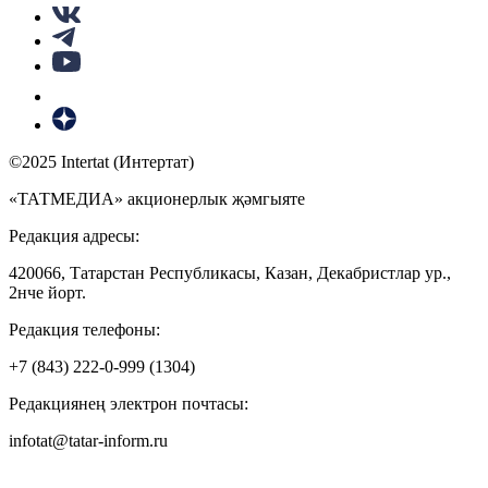
©2025 Intertat (Интертат)
«ТАТМЕДИА» акционерлык җәмгыяте
Редакция адресы:
420066, Татарстан Республикасы, Казан, Декабристлар ур.,
2нче йорт.
Редакция телефоны:
+7 (843) 222-0-999 (1304)
Редакциянең электрон почтасы:
infotat@tatar-inform.ru