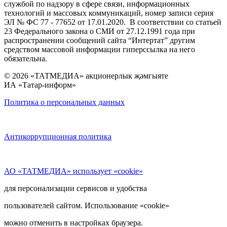
службой по надзору в сфере связи, информационных
технологий и массовых коммуникаций, номер записи серия
ЭЛ № ФС 77 - 77652 от 17.01.2020. В соответствии со статьей
23 Федерального закона о СМИ от 27.12.1991 года при
распространении сообщений сайта “Интертат” другим
средством массовой информации гиперссылка на него
обязательна.
© 2026 «ТАТМЕДИА» акционерлык җәмгыяте
ИА «Татар-информ»
Политика о персональных данных
Антикоррупционная политика
АО «ТАТМЕДИА» использует «cookie»
для персонализации сервисов и удобства
пользователей сайтом. Использование «cookie»
можно отменить в настройках браузера.