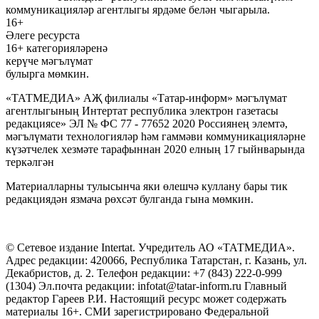
коммуникацияләр агентлыгы ярдәме белән чыгарыла.
16+
Әлеге ресурста
16+ категорияләренә
керүче мәгълүмат
булырга мөмкин.
«ТАТМЕДИА» АҖ филиалы «Татар-информ» мәгълүмат
агентлыгының Интертат республика электрон газетасы
редакциясе» ЭЛ № ФС 77 - 77652 2020 Россиянең элемтә,
мәгълүмати технологияләр һәм гаммәви коммуникацияләрне
күзәтчелек хезмәте тарафыннан 2020 елның 17 гыйнварында
теркәлгән
Материалларны тулысынча яки өлешчә куллану бары тик
редакциядән язмача рөхсәт булганда гына мөмкин.
© Сетевое издание Intertat. Учредитель АО «ТАТМЕДИА».
Адрес редакции: 420066, Республика Татарстан, г. Казань, ул.
Декабристов, д. 2. Телефон редакции: +7 (843) 222-0-999
(1304) Эл.почта редакции: infotat@tatar-inform.ru Главный
редактор Гареев Р.И. Настоящий ресурс может содержать
материалы 16+. СМИ зарегистрировано Федеральной