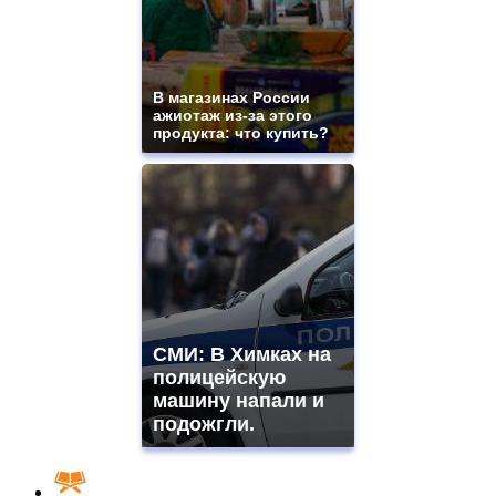
В магазинах России
ажиотаж из-за этого
продукта: что купить?
СМИ: В Химках на
полицейскую
машину напали и
подожгли.