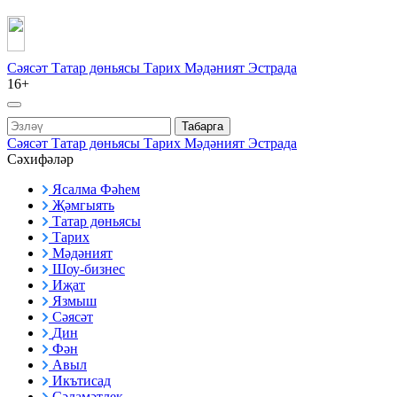
Сәясәт
Татар дөньясы
Тарих
Мәдәният
Эстрада
16+
Табарга
Сәясәт
Татар дөньясы
Тарих
Мәдәният
Эстрада
Сәхифәләр
Ясалма Фәһем
Җәмгыять
Татар дөньясы
Тарих
Мәдәният
Шоу-бизнес
Иҗат
Язмыш
Сәясәт
Дин
Фән
Авыл
Икътисад
Сәламәтлек