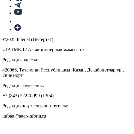
©2025 Intertat (Интертат)
«ТАТМЕДИА» акционерлык җәмгыяте
Редакция адресы:
420066, Татарстан Республикасы, Казан, Декабристлар ур.,
2нче йорт.
Редакция телефоны:
+7 (843) 222-0-999 (1304)
Редакциянең электрон почтасы:
infotat@tatar-inform.ru