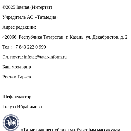
©2025 Intertat (Интертат)
Учредитель АО «Татмедиа»
Адрес редакции:
420066, Республика Татарстан, г. Казань, ул. Декабристов, д. 2
Тел.: +7 843 222 0 999
Эл. почта: infotat@tatar-inform.ru
Баш мөхәррир
Рөстәм Гәрәев
Шеф-редактор
Гөлүзә Ибраһимова
«Татмедиа» республика матбугат һәм массакүләм