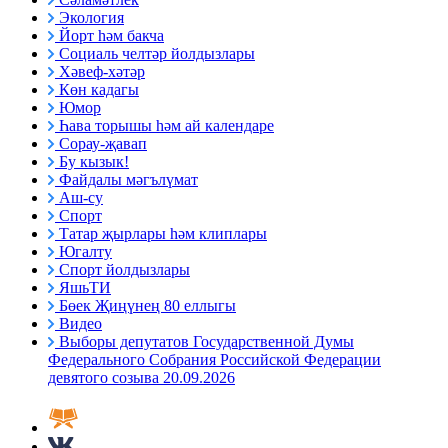
Экология
Йорт һәм бакча
Социаль челтәр йолдызлары
Хәвеф-хәтәр
Көн кадагы
Юмор
Һава торышы һәм ай календаре
Сорау-җавап
Бу кызык!
Файдалы мәгълүмат
Аш-су
Спорт
Татар җырлары һәм клиплары
Югалту
Спорт йолдызлары
ЯшьТИ
Бөек Җиңүнең 80 еллыгы
Видео
Выборы депутатов Государственной Думы
Федерального Собрания Российской Федерации
девятого созыва 20.09.2026