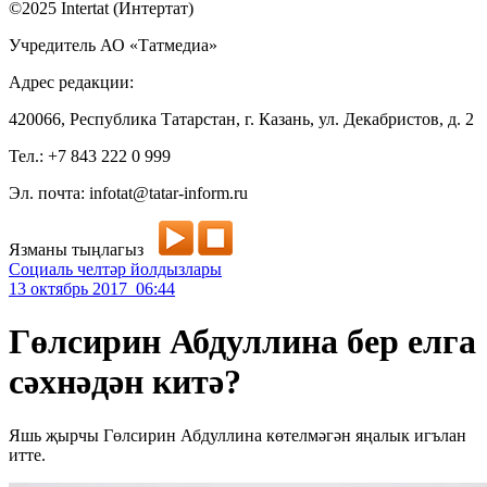
©2025 Intertat (Интертат)
Учредитель АО «Татмедиа»
Адрес редакции:
420066, Республика Татарстан, г. Казань, ул. Декабристов, д. 2
Тел.: +7 843 222 0 999
Эл. почта: infotat@tatar-inform.ru
Язманы тыңлагыз
Социаль челтәр йолдызлары
13 октябрь 2017 06:44
Гөлсирин Абдуллина бер елга
сәхнәдән китә?
Яшь җырчы Гөлсирин Абдуллина көтелмәгән яңалык игълан
итте.