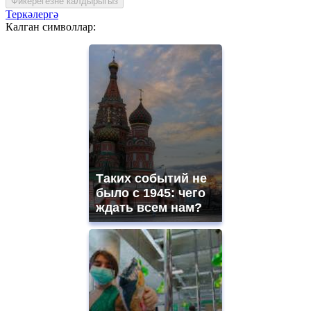
Фикерегезне калдырыгыз
Теркәлергә
Калган символлар:
Таких событий не
было с 1945: чего
ждать всем нам?