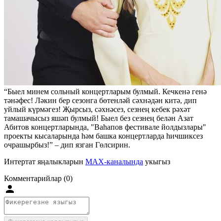
“Быел минем сольный концертларым булмый. Кечкенә генә
тәнәфес! Ләкин бер сезонга бөтенләй сәхнәдән китә, дип
уйлый күрмәгез! Җырсыз, сәхнәсез, сезнең кебек рәхәт
тамашачысыз яшәп булмый! Быел без сезнең белән Азат
Абитов концертларында, "Ваһапов фестивале йолдызлары"
проекты кысаларында һәм башка концертларда һичшиксез
очрашырбыз!” – дип язган Гөлсирин.
Интертат яңалыкларын
MAX-каналында
укыгыз
Комментарийлар (0)