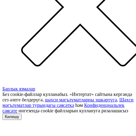
Барлык язмалар
Без cookie-файллар кулланабыз. «Интертат» сайтына кергәндә
сез әлеге белдерүгә,
шәхси мәгълүматларны эшкәртүгә
,
Шәхси
мәгълүматлар турындагы сәясәткә
һәм
Конфиденциальлек
сәясәте
нигезендә cookie файлларын куллануга ризалашасыз
Килешү