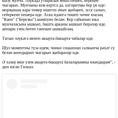
кызу мунча. Ләүкәдә утырасын янып-пешеп, кереңне
чыгарып. Мунчаны кем кертсә дә, алгоритмы бер үк иде:
морҗаның кара тимер ишеген ачып җибәреп, эссе салып,
себеркене пешерә иде. Аска идәнгә төшеп чәчне юасың
"Каен" ("Березка") шампуне белән. Кер сабынын юкә
мунчаласына ышкып, башта арканы ышкып бирәләр иде,
аннары узең бөтен тәнеңне ышкыйсың.
Тагын ләүкәгә менеп акырта-бакырта чабалар иде.
Шул моментны түзә идем, чөнки соңыннан салкынча рәхәт су
белән коендырып чыгарып җибәрәләр иде.
Ә хәзер мин узем акырта-бакырта балаларымны юындырам", -
дип язган Гөлназ.