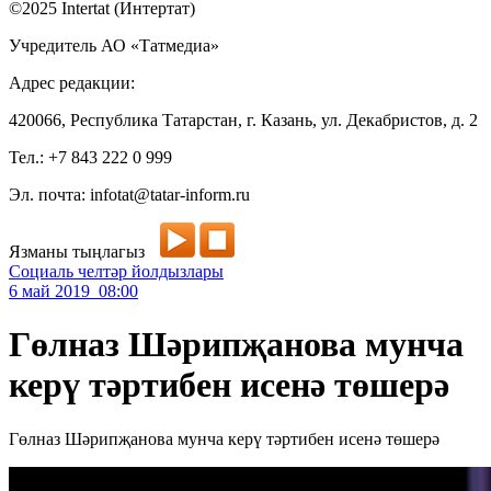
©2025 Intertat (Интертат)
Учредитель АО «Татмедиа»
Адрес редакции:
420066, Республика Татарстан, г. Казань, ул. Декабристов, д. 2
Тел.: +7 843 222 0 999
Эл. почта: infotat@tatar-inform.ru
Язманы тыңлагыз
Социаль челтәр йолдызлары
6 май 2019 08:00
Гөлназ Шәрипҗанова мунча
керү тәртибен исенә төшерә
Гөлназ Шәрипҗанова мунча керү тәртибен исенә төшерә