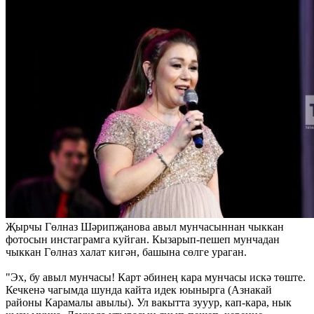
Җырчы Гөлназ Шәрипҗанова авыл мунчасыннан чыккан
фотосын инстаграмга куйган. Кызарып-пешеп мунчадан
чыккан Гөлназ халат кигән, башына сөлге ураган.
"Эх, бу авыл мунчасы! Карт әбинең кара мунчасы искә төште.
Кечкенә чагымда шунда кайта идек юынырга (Азнакай
районы Карамалы авылы). Ул вакытта зууур, кап-кара, нык