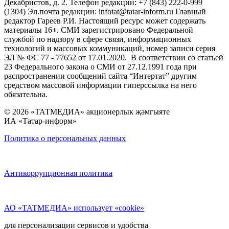
Декабристов, д. 2. Телефон редакции: +7 (843) 222-0-999
(1304) Эл.почта редакции: infotat@tatar-inform.ru Главный
редактор Гареев Р.И. Настоящий ресурс может содержать
материалы 16+. СМИ зарегистрировано Федеральной
службой по надзору в сфере связи, информационных
технологий и массовых коммуникаций, номер записи серия
ЭЛ № ФС 77 - 77652 от 17.01.2020. В соответствии со статьей
23 Федерального закона о СМИ от 27.12.1991 года при
распространении сообщений сайта “Интертат” другим
средством массовой информации гиперссылка на него
обязательна.
© 2026 «ТАТМЕДИА» акционерлык җәмгыяте
ИА «Татар-информ»
Политика о персональных данных
Антикоррупционная политика
АО «ТАТМЕДИА» использует «cookie»
для персонализации сервисов и удобства