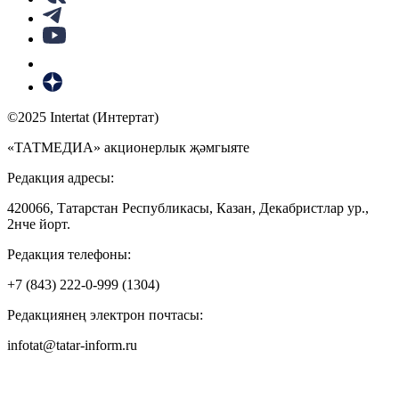
©2025 Intertat (Интертат)
«ТАТМЕДИА» акционерлык җәмгыяте
Редакция адресы:
420066, Татарстан Республикасы, Казан, Декабристлар ур.,
2нче йорт.
Редакция телефоны:
+7 (843) 222-0-999 (1304)
Редакциянең электрон почтасы:
infotat@tatar-inform.ru