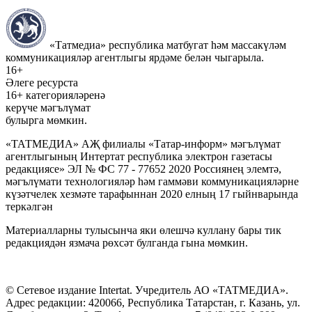
«Татмедиа» республика матбугат һәм массакүләм
коммуникацияләр агентлыгы ярдәме белән чыгарыла.
16+
Әлеге ресурста
16+ категорияләренә
керүче мәгълүмат
булырга мөмкин.
«ТАТМЕДИА» АҖ филиалы «Татар-информ» мәгълүмат
агентлыгының Интертат республика электрон газетасы
редакциясе» ЭЛ № ФС 77 - 77652 2020 Россиянең элемтә,
мәгълүмати технологияләр һәм гаммәви коммуникацияләрне
күзәтчелек хезмәте тарафыннан 2020 елның 17 гыйнварында
теркәлгән
Материалларны тулысынча яки өлешчә куллану бары тик
редакциядән язмача рөхсәт булганда гына мөмкин.
© Сетевое издание Intertat. Учредитель АО «ТАТМЕДИА».
Адрес редакции: 420066, Республика Татарстан, г. Казань, ул.