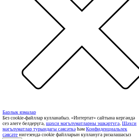
Барлык язмалар
Без cookie-файллар кулланабыз. «Интертат» сайтына кергәндә
сез әлеге белдерүгә,
шәхси мәгълүматларны эшкәртүгә
,
Шәхси
мәгълүматлар турындагы сәясәткә
һәм
Конфиденциальлек
сәясәте
нигезендә cookie файлларын куллануга ризалашасыз