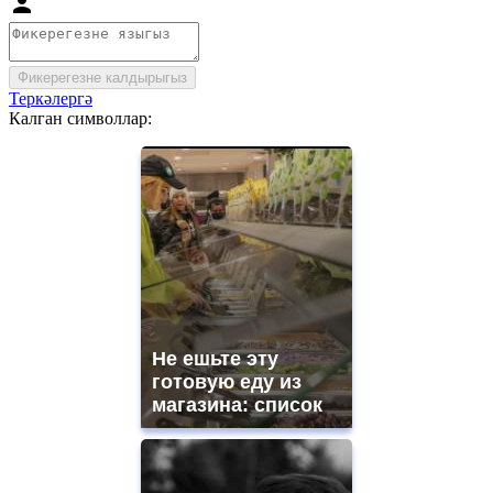
Фикерегезне калдырыгыз
Теркәлергә
Калган символлар:
Не ешьте эту
готовую еду из
магазина: список