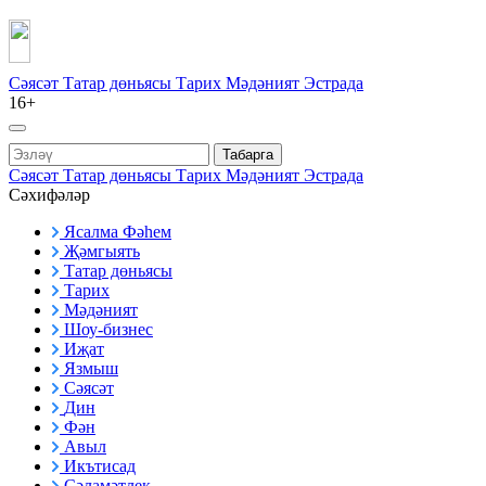
Сәясәт
Татар дөньясы
Тарих
Мәдәният
Эстрада
16+
Табарга
Сәясәт
Татар дөньясы
Тарих
Мәдәният
Эстрада
Сәхифәләр
Ясалма Фәһем
Җәмгыять
Татар дөньясы
Тарих
Мәдәният
Шоу-бизнес
Иҗат
Язмыш
Сәясәт
Дин
Фән
Авыл
Икътисад
Сәламәтлек