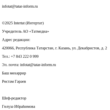
infotat@tatar-inform.ru
©2025 Intertat (Интертат)
Учредитель АО «Татмедиа»
Адрес редакции:
420066, Республика Татарстан, г. Казань, ул. Декабристов, д. 2
Тел.: +7 843 222 0 999
Эл. почта: infotat@tatar-inform.ru
Баш мөхәррир
Рөстәм Гәрәев
Шеф-редактор
Гөлүзә Ибраһимова