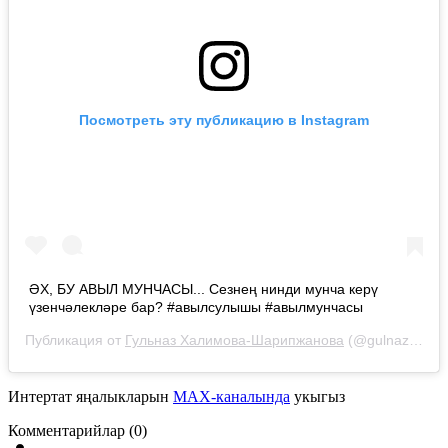
Посмотреть эту публикацию в Instagram
ӘХ, БУ АВЫЛ МУНЧАСЫ... Сезнең нинди мунча керү
үзенчәлекләре бар? #авылсулышы #авылмунчасы
Публикация от
Гульназ Халимова-Шарипжанова
(@gulnazshrp)
Интертат яңалыкларын
MAX-каналында
укыгыз
Комментарийлар (0)