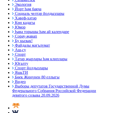
Экология
Йорт һәм бакча
Социаль челтәр йолдызлары
Хәвеф-хәтәр
Көн кадагы
Юмор
Һава торышы һәм ай календаре
Сорау-җавап
Бу кызык!
Файдалы мәгълүмат
Аш-су
Спорт
Татар җырлары һәм клиплары
Югалту
Спорт йолдызлары
ЯшьТИ
Бөек Җиңүнең 80 еллыгы
Видео
Выборы депутатов Государственной Думы
Федерального Собрания Российской Федерации
девятого созыва 20.09.2026