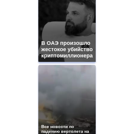
В ОАЭ произошло
жестокое убийство
криптомиллионера
Все новости по
падению вертолета на