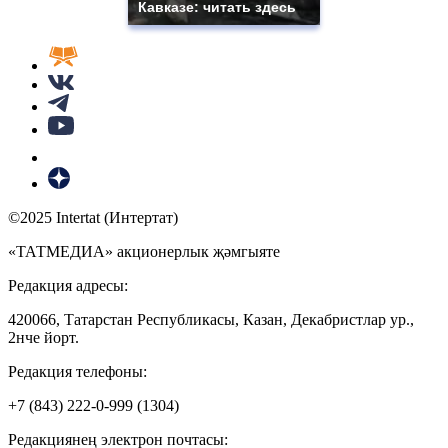
Кавказе: читать здесь
©2025 Intertat (Интертат)
«ТАТМЕДИА» акционерлык җәмгыяте
Редакция адресы:
420066, Татарстан Республикасы, Казан, Декабристлар ур.,
2нче йорт.
Редакция телефоны:
+7 (843) 222-0-999 (1304)
Редакциянең электрон почтасы: