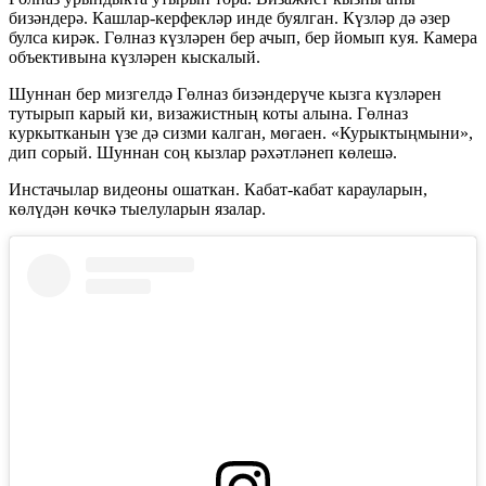
бизәндерә.
Кашлар-керфекл
әр инде буялган. Күзләр дә әзер
булса кирәк. Гөлназ күзләрен бер ачып, бер йомып куя. Камера
объективына күзләрен кыскалый.
Шуннан бер мизгелдә Гөлназ бизәндерүче кызга күзләрен
тутырып карый ки, визажистның коты алына. Гөлназ
куркытканын үзе дә сизми калган, мөгаен. «Курыктыңмыни»,
дип сорый. Шуннан соң кызлар рәхәтләнеп көлешә.
Инстачылар видеоны ошаткан.
Кабат-кабат
карауларын,
көлүдән көчкә тыелуларын язалар.