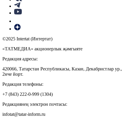
©2025 Intertat (Интертат)
«ТАТМЕДИА» акционерлык җәмгыяте
Редакция адресы:
420066, Татарстан Республикасы, Казан, Декабристлар ур.,
2нче йорт.
Редакция телефоны:
+7 (843) 222-0-999 (1304)
Редакциянең электрон почтасы:
infotat@tatar-inform.ru