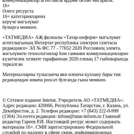
коммуникацияләр агентлыгы ярдәме белән чыгарыла.
16+
Әлеге ресурста
16+ категорияләренә
керүче мәгълүмат
булырга мөмкин.
«ТАТМЕДИА» АҖ филиалы «Татар-информ» мәгълүмат
агентлыгының Интертат республика электрон газетасы
редакциясе» ЭЛ № ФС 77 - 77652 2020 Россиянең элемтә,
мәгълүмати технологияләр һәм гаммәви коммуникацияләрне
күзәтчелек хезмәте тарафыннан 2020 елның 17 гыйнварында
теркәлгән
Материалларны тулысынча яки өлешчә куллану бары тик
редакциядән язмача рөхсәт булганда гына мөмкин.
© Сетевое издание Intertat. Учредитель АО «ТАТМЕДИА».
Адрес редакции: 420066, Республика Татарстан, г. Казань, ул.
Декабристов, д. 2. Телефон редакции: +7 (843) 222-0-999
(1304) Эл.почта редакции: infotat@tatar-inform.ru Главный
редактор Гареев Р.И. Настоящий ресурс может содержать
материалы 16+. СМИ зарегистрировано Федеральной
службой по надзору в сфере связи, информационных