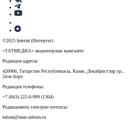
©2025 Intertat (Интертат)
«ТАТМЕДИА» акционерлык җәмгыяте
Редакция адресы:
420066, Татарстан Республикасы, Казан, Декабристлар ур.,
2нче йорт.
Редакция телефоны:
+7 (843) 222-0-999 (1304)
Редакциянең электрон почтасы:
infotat@tatar-inform.ru