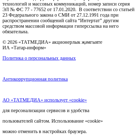
технологий и массовых коммуникаций, номер записи серия
ЭЛ № ФС 77 - 77652 от 17.01.2020. В соответствии со статьей
23 Федерального закона о СМИ от 27.12.1991 года при
распространении сообщений сайта “Интертат” другим
средством массовой информации гиперссылка на него
обязательна.
© 2026 «ТАТМЕДИА» акционерлык җәмгыяте
ИА «Татар-информ»
Политика о персональных данных
Антикоррупционная политика
АО «ТАТМЕДИА» использует «cookie»
для персонализации сервисов и удобства
пользователей сайтом. Использование «cookie»
можно отменить в настройках браузера.