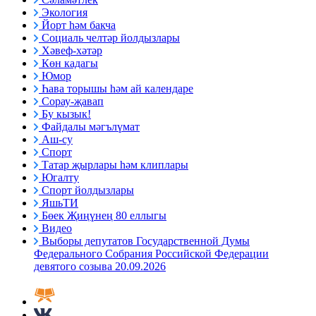
Экология
Йорт һәм бакча
Социаль челтәр йолдызлары
Хәвеф-хәтәр
Көн кадагы
Юмор
Һава торышы һәм ай календаре
Сорау-җавап
Бу кызык!
Файдалы мәгълүмат
Аш-су
Спорт
Татар җырлары һәм клиплары
Югалту
Спорт йолдызлары
ЯшьТИ
Бөек Җиңүнең 80 еллыгы
Видео
Выборы депутатов Государственной Думы
Федерального Собрания Российской Федерации
девятого созыва 20.09.2026