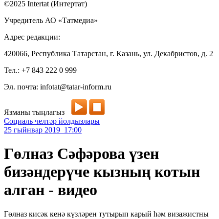
©2025 Intertat (Интертат)
Учредитель АО «Татмедиа»
Адрес редакции:
420066, Республика Татарстан, г. Казань, ул. Декабристов, д. 2
Тел.: +7 843 222 0 999
Эл. почта: infotat@tatar-inform.ru
Язманы тыңлагыз
Социаль челтәр йолдызлары
25 гыйнвар 2019 17:00
Гөлназ Сәфәрова үзен
бизәндерүче кызның котын
алган - видео
Гөлназ кисәк кенә күзләрен тутырып карый һәм визажистны