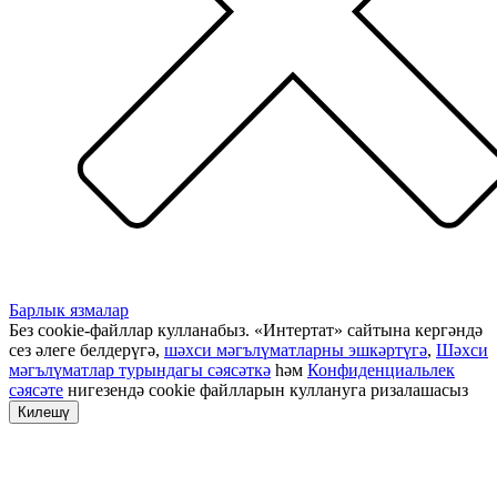
Барлык язмалар
Без cookie-файллар кулланабыз. «Интертат» сайтына кергәндә
сез әлеге белдерүгә,
шәхси мәгълүматларны эшкәртүгә
,
Шәхси
мәгълүматлар турындагы сәясәткә
һәм
Конфиденциальлек
сәясәте
нигезендә cookie файлларын куллануга ризалашасыз
Килешү