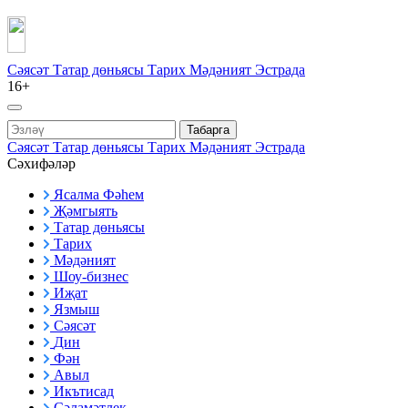
Сәясәт
Татар дөньясы
Тарих
Мәдәният
Эстрада
16+
Табарга
Сәясәт
Татар дөньясы
Тарих
Мәдәният
Эстрада
Сәхифәләр
Ясалма Фәһем
Җәмгыять
Татар дөньясы
Тарих
Мәдәният
Шоу-бизнес
Иҗат
Язмыш
Сәясәт
Дин
Фән
Авыл
Икътисад
Сәламәтлек