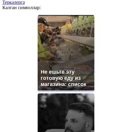
Теркәлергә
Калган символлар:
Не ешьте эту
готовую еду из
магазина: список