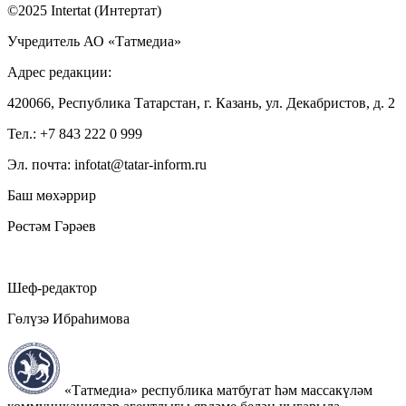
©2025 Intertat (Интертат)
Учредитель АО «Татмедиа»
Адрес редакции:
420066, Республика Татарстан, г. Казань, ул. Декабристов, д. 2
Тел.: +7 843 222 0 999
Эл. почта: infotat@tatar-inform.ru
Баш мөхәррир
Рөстәм Гәрәев
Шеф-редактор
Гөлүзә Ибраһимова
«Татмедиа» республика матбугат һәм массакүләм