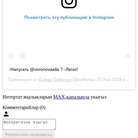
Посмотреть эту публикацию в Instagram
-Напугать @voronovaalla ? -Легко!
Публикация от
Gulnaz Safarova
(@saffarka)
25 Янв 2019 в 3:20 PST
Интертат яңалыкларын
MAX-каналында
укыгыз
Комментарийлар (0)
Фикерегезне калдырыгыз