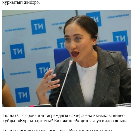
куркытып җибәрә.
Гөлназ Сәфәрова инстаграмдагы сәхифәсенә кызыклы видео
куйды. «Куркытыргамы? Бик җиңел!» дип яза ул видео янына.
Гөлназ урындыкта утырып тора. Визажист кызны аны