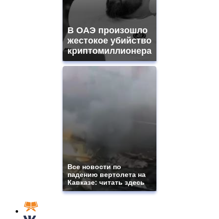
В ОАЭ произошло
жестокое убийство
криптомиллионера
Все новости по
падению вертолета на
Кавказе: читать здесь