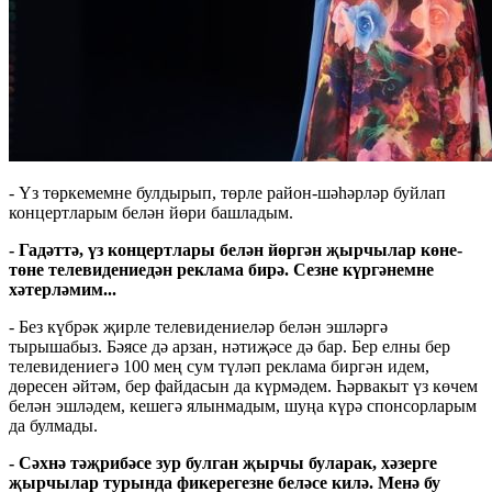
- Үз төркемемне булдырып, төрле район-шәһәрләр буйлап
концертларым белән йөри башладым.
- Гадәттә, үз концертлары белән йөргән җырчылар көне-
төне телевидениедән реклама бирә. Сезне күргәнемне
хәтерләмим...
- Без күбрәк җирле телевидениеләр белән эшләргә
тырышабыз. Бәясе дә арзан, нәтиҗәсе дә бар. Бер елны бер
телевидениегә 100 мең сум түләп реклама биргән идем,
дөресен әйтәм, бер файдасын да күрмәдем. Һәрвакыт үз көчем
белән эшләдем, кешегә ялынмадым, шуңа күрә спонсорларым
да булмады.
- Сәхнә тәҗрибәсе зур булган җырчы буларак, хәзерге
җырчылар турында фикерегезне беләсе килә. Менә бу