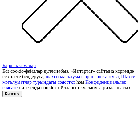
Барлык язмалар
Без cookie-файллар кулланабыз. «Интертат» сайтына кергәндә
сез әлеге белдерүгә,
шәхси мәгълүматларны эшкәртүгә
,
Шәхси
мәгълүматлар турындагы сәясәткә
һәм
Конфиденциальлек
сәясәте
нигезендә cookie файлларын куллануга ризалашасыз
Килешү