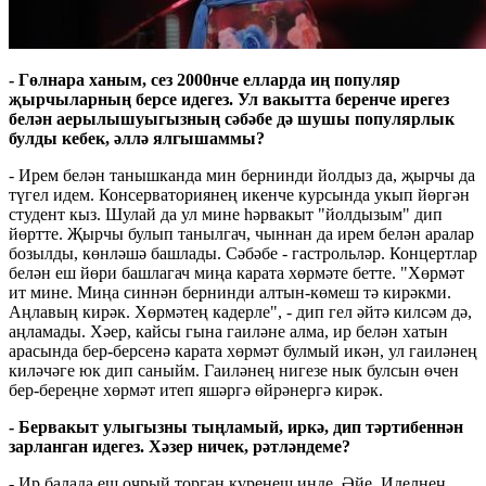
- Гөлнара ханым, сез 2000нче елларда иң популяр
җырчыларның берсе идегез. Ул вакытта беренче ирегез
белән аерылышуыгызның сәбәбе дә шушы популярлык
булды кебек, әллә ялгышаммы?
- Ирем белән танышканда мин бернинди йолдыз да, җырчы да
түгел идем. Консерваториянең икенче курсында укып йөргән
студент кыз. Шулай да ул мине һәрвакыт "йолдызым" дип
йөртте. Җырчы булып танылгач, чыннан да ирем белән аралар
бозылды, көнләшә башлады. Сәбәбе - гастрольләр. Концертлар
белән еш йөри башлагач миңа карата хөрмәте бетте. "Хөрмәт
ит мине. Миңа синнән бернинди алтын-көмеш тә кирәкми.
Аңлавың кирәк. Хөрмәтең кадерле", - дип гел әйтә килсәм дә,
аңламады. Хәер, кайсы гына гаиләне алма, ир белән хатын
арасында бер-берсенә карата хөрмәт булмый икән, ул гаиләнең
киләчәге юк дип саныйм. Гаиләнең нигезе нык булсын өчен
бер-береңне хөрмәт итеп яшәргә өйрәнергә кирәк.
- Бервакыт улыгызны тыңламый, иркә, дип тәртибеннән
зарланган идегез. Хәзер ничек, рәтләндеме?
- Ир балада еш очрый торган күренеш инде. Әйе, Иделнең