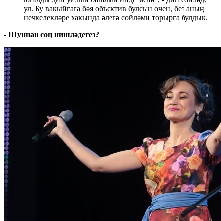
ул. Бу вакыйгага бәя объектив булсын өчен, без аның
нечкелекләре хакында әлегә сөйләми торырга булдык.
- Шуннан соң нишләдегез?