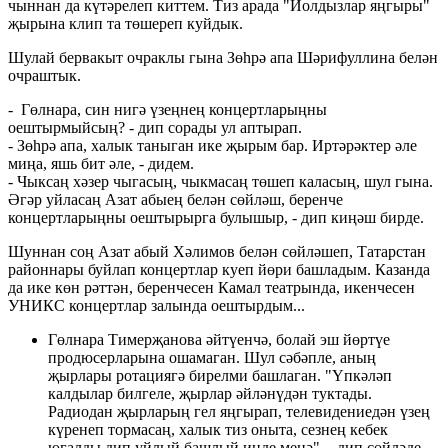
чыннан да күтәрелеп киттем. Тиз арада "Йолдызлар яңгыры"
җырына клип та төшереп куйдык.
Шулай бервакыт очраклы гына Зөһрә апа Шәрифуллина белән
очраштык.
- Гөлнара, син нигә үзеңнең концертларыңны
оештырмыйсың? - дип сорады ул аптырап.
- Зөһрә апа, халык таныган ике җырым бар. Иртәрәктер әле
миңа, яшь бит әле, - дидем.
- Чыксаң хәзер чыгасың, чыкмасаң төшеп каласың, шул гына.
Әгәр уйласаң Азат абыең белән сөйләш, беренче
концертларыңны оештырырга булышыр, - дип киңәш бирде.
Шуннан соң Азат абый Хәлимов белән сөйләшеп, Татарстан
районнары буйлап концертлар куеп йөри башладым. Казанда
да ике көн рәттән, беренчесен Камал театрында, икенчесен
УНИКС концертлар залында оештырдым...
Гөлнара Тимерҗанова әйтүенчә, болай эш йөртүе
продюсерларына ошамаган. Шул сәбәпле, аның
җырлары ротациягә бирелми башлаган. "Үпкәләп
калдылар билгеле, җырлар әйләнүдән туктады.
Радиодан җырларың гел яңгырап, телевидениедән үзең
күренеп тормасаң, халык тиз оныта, сезнең кебек
югалды дип уйлый башлый инде менә", - дип сөйләде