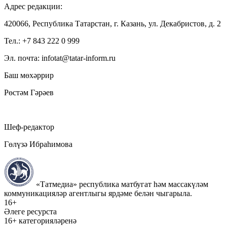
Адрес редакции:
420066, Республика Татарстан, г. Казань, ул. Декабристов, д. 2
Тел.: +7 843 222 0 999
Эл. почта: infotat@tatar-inform.ru
Баш мөхәррир
Рөстәм Гәрәев
Шеф-редактор
Гөлүзә Ибраһимова
«Татмедиа» республика матбугат һәм массакүләм
коммуникацияләр агентлыгы ярдәме белән чыгарыла.
16+
Әлеге ресурста
16+ категорияләренә