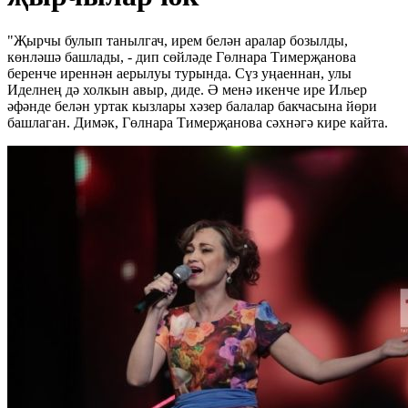
"Җырчы булып танылгач, ирем белән аралар бозылды,
көнләшә башлады, - дип сөйләде Гөлнара Тимерҗанова
беренче иреннән аерылуы турында. Сүз уңаеннан, улы
Иделнең дә холкын авыр, диде. Ә менә икенче ире Ильер
әфәнде белән уртак кызлары хәзер балалар бакчасына йөри
башлаган. Димәк, Гөлнара Тимерҗанова сәхнәгә кире кайта.