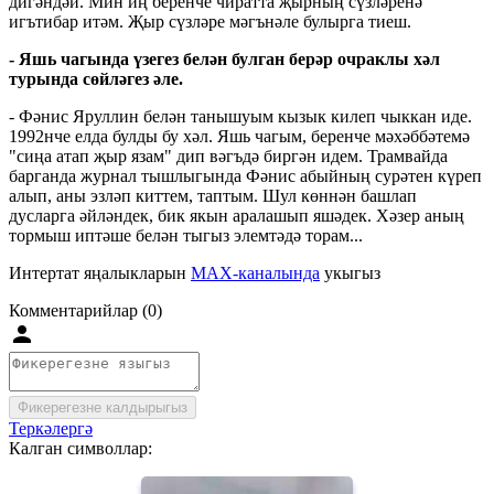
дигәндәй. Мин иң беренче чиратта җырның сүзләренә
игътибар итәм. Җыр сүзләре мәгънәле булырга тиеш.
- Яшь чагында үзегез белән булган берәр очраклы хәл
турында сөйләгез әле.
- Фәнис Яруллин белән танышуым кызык килеп чыккан иде.
1992нче елда булды бу хәл. Яшь чагым, беренче мәхәббәтемә
"сиңа атап җыр язам" дип вәгъдә биргән идем. Трамвайда
барганда журнал тышлыгында Фәнис абыйның сурәтен күреп
алып, аны эзләп киттем, таптым. Шул көннән башлап
дусларга әйләндек, бик якын аралашып яшәдек. Хәзер аның
тормыш иптәше белән тыгыз элемтәдә торам...
Интертат яңалыкларын
MAX-каналында
укыгыз
Комментарийлар (0)
Фикерегезне калдырыгыз
Теркәлергә
Калган символлар: