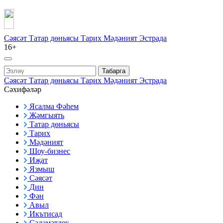
Сәясәт
Татар дөньясы
Тарих
Мәдәният
Эстрада
16+
Табарга
Сәясәт
Татар дөньясы
Тарих
Мәдәният
Эстрада
Сәхифәләр
Ясалма Фәһем
Җәмгыять
Татар дөньясы
Тарих
Мәдәният
Шоу-бизнес
Иҗат
Язмыш
Сәясәт
Дин
Фән
Авыл
Икътисад
Сәламәтлек