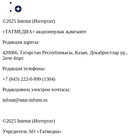
©2025 Intertat (Интертат)
«ТАТМЕДИА» акционерлык җәмгыяте
Редакция адресы:
420066, Татарстан Республикасы, Казан, Декабристлар ур.,
2нче йорт.
Редакция телефоны:
+7 (843) 222-0-999 (1304)
Редакциянең электрон почтасы:
infotat@tatar-inform.ru
©2025 Intertat (Интертат)
Учредитель АО «Татмедиа»