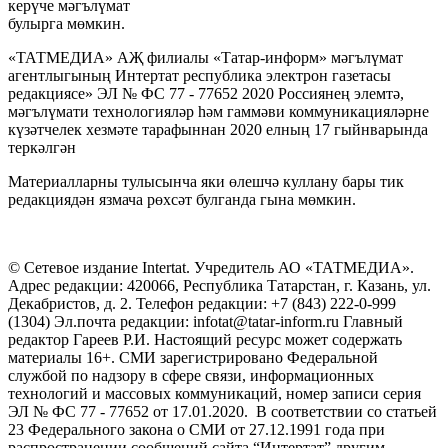
керүче мәгълүмат
булырга мөмкин.
«ТАТМЕДИА» АҖ филиалы «Татар-информ» мәгълүмат
агентлыгының Интертат республика электрон газетасы
редакциясе» ЭЛ № ФС 77 - 77652 2020 Россиянең элемтә,
мәгълүмати технологияләр һәм гаммәви коммуникацияләрне
күзәтчелек хезмәте тарафыннан 2020 елның 17 гыйнварында
теркәлгән
Материалларны тулысынча яки өлешчә куллану бары тик
редакциядән язмача рөхсәт булганда гына мөмкин.
© Сетевое издание Intertat. Учредитель АО «ТАТМЕДИА».
Адрес редакции: 420066, Республика Татарстан, г. Казань, ул.
Декабристов, д. 2. Телефон редакции: +7 (843) 222-0-999
(1304) Эл.почта редакции: infotat@tatar-inform.ru Главный
редактор Гареев Р.И. Настоящий ресурс может содержать
материалы 16+. СМИ зарегистрировано Федеральной
службой по надзору в сфере связи, информационных
технологий и массовых коммуникаций, номер записи серия
ЭЛ № ФС 77 - 77652 от 17.01.2020. В соответствии со статьей
23 Федерального закона о СМИ от 27.12.1991 года при
распространении сообщений сайта “Интертат” другим