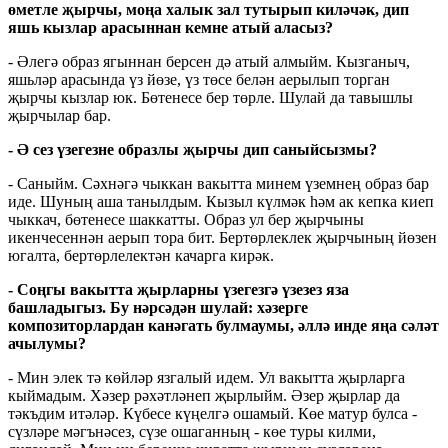
өметле җырчы, моңа халык зал тутырып киләчәк, дип
яшь кызлар арасыннан кемне атый аласыз?
- Әлегә образ ягыннан берсен дә атый алмыйм. Кызганыч,
яшьләр арасында үз йөзе, үз төсе белән аерылып торган
җырчы кызлар юк. Бөтенесе бер төрле. Шулай да тавышлы
җырчылар бар.
- Ә сез үзегезне образлы җырчы дип саныйсызмы?
- Саныйм. Сәхнәгә чыккан вакытта минем үземнең образ бар
иде. Шуның аша танылдым. Кызыл күлмәк һәм ак кепка киеп
чыккач, бөтенесе шаккатты. Образ ул бер җырчыны
икенчесеннән аерып тора бит. Бертөрлеклек җырчының йөзен
югалта, бертөрлелектән качарга кирәк.
- Соңгы вакытта җырларны үзегезгә үзезез яза
башладыгыз. Бу нәрсәдән шулай: хәзерге
композиторлардан канәгать булмаумы, әллә инде яңа сәләт
ачылумы?
- Мин элек тә көйләр язгалый идем. Ул вакытта җырларга
кыймадым. Хәзер рәхәтләнеп җырлыйм. Әзер җырлар да
тәкъдим итәләр. Күбесе күңелгә ошамый. Көе матур булса -
сүзләре мәгънәсез, сүзе ошаганның - көе туры килми,