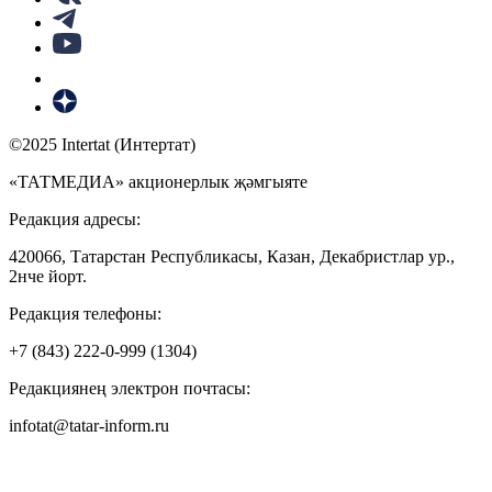
©2025 Intertat (Интертат)
«ТАТМЕДИА» акционерлык җәмгыяте
Редакция адресы:
420066, Татарстан Республикасы, Казан, Декабристлар ур.,
2нче йорт.
Редакция телефоны:
+7 (843) 222-0-999 (1304)
Редакциянең электрон почтасы:
infotat@tatar-inform.ru