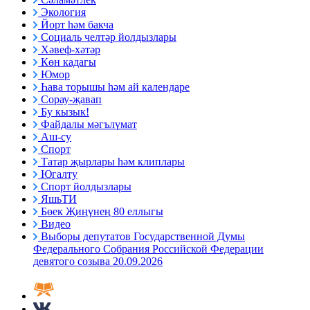
Экология
Йорт һәм бакча
Социаль челтәр йолдызлары
Хәвеф-хәтәр
Көн кадагы
Юмор
Һава торышы һәм ай календаре
Сорау-җавап
Бу кызык!
Файдалы мәгълүмат
Аш-су
Спорт
Татар җырлары һәм клиплары
Югалту
Спорт йолдызлары
ЯшьТИ
Бөек Җиңүнең 80 еллыгы
Видео
Выборы депутатов Государственной Думы
Федерального Собрания Российской Федерации
девятого созыва 20.09.2026