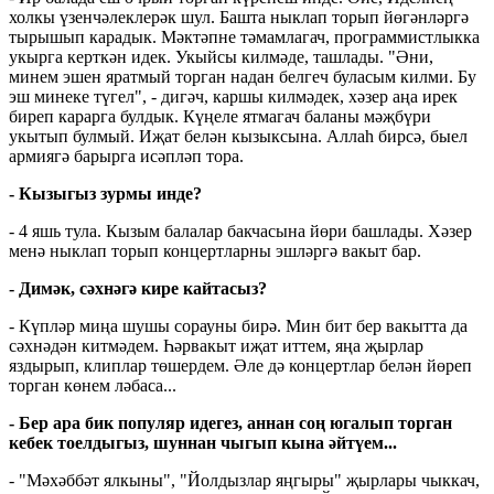
холкы үзенчәлеклерәк шул. Башта ныклап торып йөгәнләргә
тырышып карадык. Мәктәпне тәмамлагач, программистлыкка
укырга керткән идек. Укыйсы килмәде, ташлады. "Әни,
минем эшен яратмый торган надан белгеч буласым килми. Бу
эш минеке түгел", - дигәч, каршы килмәдек, хәзер аңа ирек
биреп карарга булдык. Күңеле ятмагач баланы мәҗбүри
укытып булмый. Иҗат белән кызыксына. Аллаһ бирсә, быел
армиягә барырга исәпләп тора.
- Кызыгыз зурмы инде?
- 4 яшь тула. Кызым балалар бакчасына йөри башлады. Хәзер
менә ныклап торып концертларны эшләргә вакыт бар.
- Димәк, сәхнәгә кире кайтасыз?
- Күпләр миңа шушы сорауны бирә. Мин бит бер вакытта да
сәхнәдән китмәдем. Һәрвакыт иҗат иттем, яңа җырлар
яздырып, клиплар төшердем. Әле дә концертлар белән йөреп
торган көнем ләбаса...
- Бер ара бик популяр идегез, аннан соң югалып торган
кебек тоелдыгыз, шуннан чыгып кына әйтүем...
- "Мәхәббәт ялкыны", "Йолдызлар яңгыры" җырлары чыккач,