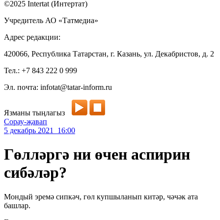
©2025 Intertat (Интертат)
Учредитель АО «Татмедиа»
Адрес редакции:
420066, Республика Татарстан, г. Казань, ул. Декабристов, д. 2
Тел.: +7 843 222 0 999
Эл. почта: infotat@tatar-inform.ru
Язманы тыңлагыз
Сорау-җавап
5 декабрь 2021 16:00
Гөлләргә ни өчен аспирин
сибәләр?
Мондый эремә сипкәч, гөл купшыланып китәр, чәчәк ата
башлар.