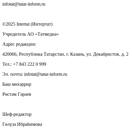
infotat@tatar-inform.ru
©2025 Intertat (Интертат)
Учредитель АО «Татмедиа»
Адрес редакции:
420066, Республика Татарстан, г. Казань, ул. Декабристов, д. 2
Тел.: +7 843 222 0 999
Эл. почта: infotat@tatar-inform.ru
Баш мөхәррир
Рөстәм Гәрәев
Шеф-редактор
Гөлүзә Ибраһимова