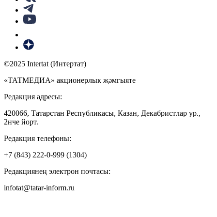
©2025 Intertat (Интертат)
«ТАТМЕДИА» акционерлык җәмгыяте
Редакция адресы:
420066, Татарстан Республикасы, Казан, Декабристлар ур.,
2нче йорт.
Редакция телефоны:
+7 (843) 222-0-999 (1304)
Редакциянең электрон почтасы:
infotat@tatar-inform.ru