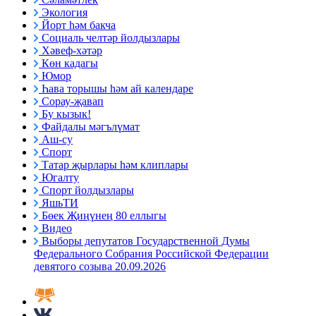
Экология
Йорт һәм бакча
Социаль челтәр йолдызлары
Хәвеф-хәтәр
Көн кадагы
Юмор
Һава торышы һәм ай календаре
Сорау-җавап
Бу кызык!
Файдалы мәгълүмат
Аш-су
Спорт
Татар җырлары һәм клиплары
Югалту
Спорт йолдызлары
ЯшьТИ
Бөек Җиңүнең 80 еллыгы
Видео
Выборы депутатов Государственной Думы
Федерального Собрания Российской Федерации
девятого созыва 20.09.2026