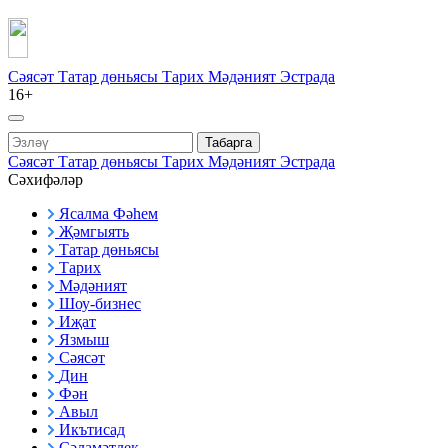
Сәясәт
Татар дөньясы
Тарих
Мәдәният
Эстрада
16+
Табарга
Сәясәт
Татар дөньясы
Тарих
Мәдәният
Эстрада
Сәхифәләр
Ясалма Фәһем
Җәмгыять
Татар дөньясы
Тарих
Мәдәният
Шоу-бизнес
Иҗат
Язмыш
Сәясәт
Дин
Фән
Авыл
Икътисад
Сәламәтлек