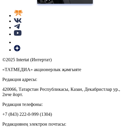
©2025 Intertat (Интертат)
«ТАТМЕДИА» акционерлык җәмгыяте
Редакция адресы:
420066, Татарстан Республикасы, Казан, Декабристлар ур.,
2нче йорт.
Редакция телефоны:
+7 (843) 222-0-999 (1304)
Редакциянең электрон почтасы: