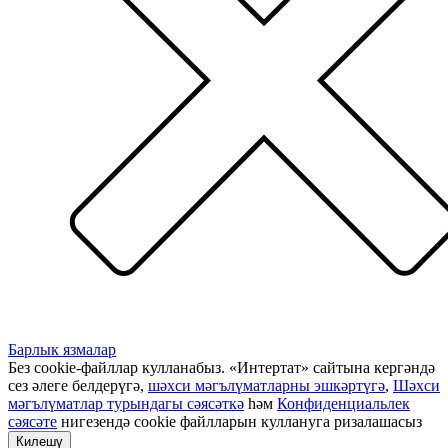
Барлык язмалар
Без cookie-файллар кулланабыз. «Интертат» сайтына кергәндә
сез әлеге белдерүгә,
шәхси мәгълүматларны эшкәртүгә
,
Шәхси
мәгълүматлар турындагы сәясәткә
һәм
Конфиденциальлек
сәясәте
нигезендә cookie файлларын куллануга ризалашасыз
Килешү