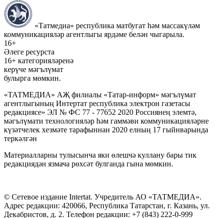
«Татмедиа» республика матбугат һәм массакүләм
коммуникацияләр агентлыгы ярдәме белән чыгарыла.
16+
Әлеге ресурста
16+ категорияләренә
керүче мәгълүмат
булырга мөмкин.
«ТАТМЕДИА» АҖ филиалы «Татар-информ» мәгълүмат
агентлыгының Интертат республика электрон газетасы
редакциясе» ЭЛ № ФС 77 - 77652 2020 Россиянең элемтә,
мәгълүмати технологияләр һәм гаммәви коммуникацияләрне
күзәтчелек хезмәте тарафыннан 2020 елның 17 гыйнварында
теркәлгән
Материалларны тулысынча яки өлешчә куллану бары тик
редакциядән язмача рөхсәт булганда гына мөмкин.
© Сетевое издание Intertat. Учредитель АО «ТАТМЕДИА».
Адрес редакции: 420066, Республика Татарстан, г. Казань, ул.
Декабристов, д. 2. Телефон редакции: +7 (843) 222-0-999