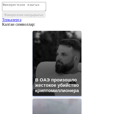
Фикерегезне калдырыгыз
Теркәлергә
Калган символлар:
В ОАЭ произошло
жестокое убийство
криптомиллионера