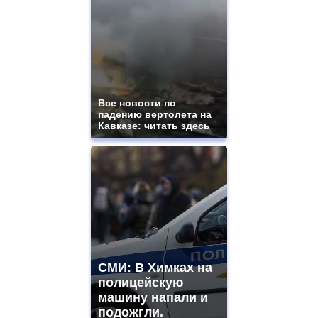
Все новости по
падению вертолета на
Кавказе: читать здесь
СМИ: В Химках на
полицейскую
машину напали и
подожгли.