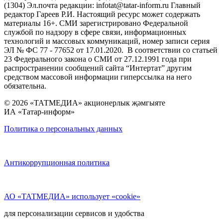
(1304) Эл.почта редакции: infotat@tatar-inform.ru Главный
редактор Гареев Р.И. Настоящий ресурс может содержать
материалы 16+. СМИ зарегистрировано Федеральной
службой по надзору в сфере связи, информационных
технологий и массовых коммуникаций, номер записи серия
ЭЛ № ФС 77 - 77652 от 17.01.2020. В соответствии со статьей
23 Федерального закона о СМИ от 27.12.1991 года при
распространении сообщений сайта “Интертат” другим
средством массовой информации гиперссылка на него
обязательна.
© 2026 «ТАТМЕДИА» акционерлык җәмгыяте
ИА «Татар-информ»
Политика о персональных данных
Антикоррупционная политика
АО «ТАТМЕДИА» использует «cookie»
для персонализации сервисов и удобства