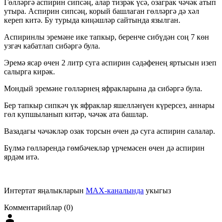
Гөлләргә аспирин сипсәң, алар тизрәк үсә, озаграк чәчәк атып
утыра. Аспирин сипсәң, корый башлаган гөлләргә дә хәл
кереп китә. Бу турыда киңәшләр сайтында язылган.
Аспиринлы эремәне ике тапкыр, беренче сибүдән соң 7 көн
узгач кабатлап сибәргә була.
Эремә ясар өчен 2 литр суга аспирин сәдәфенең яртысын изеп
салырга кирәк.
Мондый эремәне гөлләрнең яфракларына да сибәргә була.
Бер тапкыр сипкәч үк яфраклар яшелләнүен күрерсез, аннары
гөл купшыланып китәр, чәчәк ата башлар.
Вазадагы чәчәкләр озак торсын өчен дә суга аспирин салалар.
Бүлмә гөлләрендә гөмбәчекләр үрчемәсен өчен дә аспирин
ярдәм итә.
Интертат яңалыкларын
MAX-каналында
укыгыз
Комментарийлар (0)