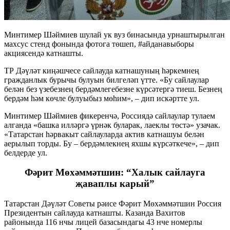
Минтимер Шәймиев шулай ук вуз бинасында урнаштырылган
махсус стенд фонында фотога төшеп, #айданавыборы
акциясендә катнашты.
ТР Дәүләт киңәшчесе сайлауда катнашуның һәркемнең
гражданлык бурычы булуын билгеләп үтте. «Бу сайлаулар
белән без үзебезнең бердәмлегебезне күрсәтергә тиеш. Безнең
бердәм һәм көчле булуыбыз мөһим», – дип искәртте ул.
Минтимер Шәймиев фикеренчә, Россиядә сайлаулар тулаем
алганда «башка илләргә үрнәк буларак, лаеклы төстә» узачак.
«Татарстан һәрвакыт сайлауларда актив катнашуы белән
аерылып торды. Бу – бердәмлекнең яхшы күрсәткече», – дип
белдерде ул.
Фәрит Мөхәммәтшин: “Халык сайлауга
җаваплы карый”
Татарстан Дәүләт Советы рәисе Фәрит Мөхәммәтшин Россия
Президентын сайлауда катнашты. Казанда Вахитов
районында 116 нчы лицей базасындагы 43 нче номерлы