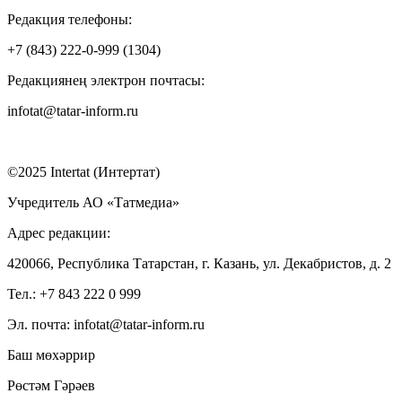
Редакция телефоны:
+7 (843) 222-0-999 (1304)
Редакциянең электрон почтасы:
infotat@tatar-inform.ru
©2025 Intertat (Интертат)
Учредитель АО «Татмедиа»
Адрес редакции:
420066, Республика Татарстан, г. Казань, ул. Декабристов, д. 2
Тел.: +7 843 222 0 999
Эл. почта: infotat@tatar-inform.ru
Баш мөхәррир
Рөстәм Гәрәев