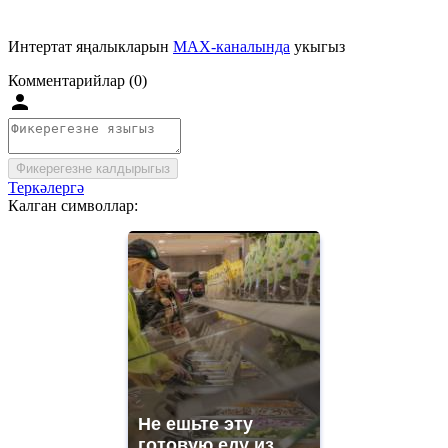
Интертат яңалыкларын
MAX-каналында
укыгыз
Комментарийлар (0)
Фикерегезне калдырыгыз
Теркәлергә
Калган символлар:
Не ешьте эту
готовую еду из