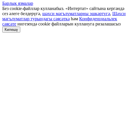
Барлык язмалар
Без cookie-файллар кулланабыз. «Интертат» сайтына кергәндә
сез әлеге белдерүгә,
шәхси мәгълүматларны эшкәртүгә
,
Шәхси
мәгълүматлар турындагы сәясәткә
һәм
Конфиденциальлек
сәясәте
нигезендә cookie файлларын куллануга ризалашасыз
Килешү