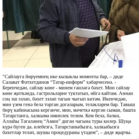
"Сайлауга йөрүемнең ике кызыклы моменты бар, – диде
Салават Фәтхетдинов “Татар-информ” хәбәрчесенә. -
Беренчедән, сайлау көне - минем гаиләгә бәхет. Мин сайлау
көне җиткәндә, гастрольләрне туктатып, өйгә кайтам. Аннан
соң эш эзләп, бәхет эзләп тагын чыгып китәм. Икенчедән,
мин үзем генә белә торган догаларым, теләкләрем бар. Тавыш
бирү кабинасына кергәнче, мин, мәчеткә кергән сыман, башта
Татарстанга, халкыма иминлек телим. Кем белә, бәлки,
Аллаһы Тәгаләнең “Амин” дигән чагына туры килер. Шуңа
күрә бүген дә, илебезгә, Татарстаныбызга, халкыбызга
бәхетләр теләп, шушы процедураны үтәдем”, – диде җырчы.