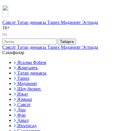
Сәясәт
Татар дөньясы
Тарих
Мәдәният
Эстрада
16+
Табарга
Сәясәт
Татар дөньясы
Тарих
Мәдәният
Эстрада
Сәхифәләр
Ясалма Фәһем
Җәмгыять
Татар дөньясы
Тарих
Мәдәният
Шоу-бизнес
Иҗат
Язмыш
Сәясәт
Дин
Фән
Авыл
Икътисад
Сәламәтлек