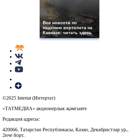
Все новости по
падению вертолета на
Кавказе: читать здесь
©2025 Intertat (Интертат)
«ТАТМЕДИА» акционерлык җәмгыяте
Редакция адресы:
420066, Татарстан Республикасы, Казан, Декабристлар ур.,
2нче йорт.