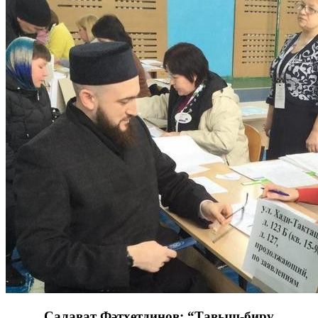
Салават Фәтхетдинов: “Тавыш-бирү