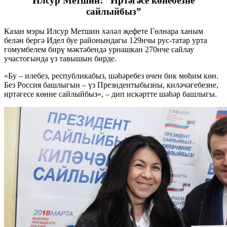
Илсур Метшин: “Иртәгәсе көнебезне
сайлыйбыз”
Казан мэры Илсур Метшин хәләл җефете Гөлнара ханым
белән бергә Идел буе районындагы 129нчы рус-татар урта
гомумбелем бирү мәктәбендә урнашкан 270нче сайлау
участогында үз тавышын бирде.
«Бу – илебез, республикабыз, шәһәребез өчен бик мөһим көн.
Без Россия башлыгын – үз Президентыбызны, киләчәгебезне,
иртәгесе көнне сайлыйбыз», – дип искәртте шәһәр башлыгы.