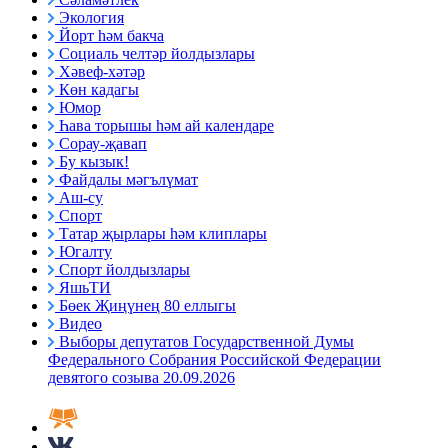
Экология
Йорт һәм бакча
Социаль челтәр йолдызлары
Хәвеф-хәтәр
Көн кадагы
Юмор
Һава торышы һәм ай календаре
Сорау-җавап
Бу кызык!
Файдалы мәгълүмат
Аш-су
Спорт
Татар җырлары һәм клиплары
Югалту
Спорт йолдызлары
ЯшьТИ
Бөек Җиңүнең 80 еллыгы
Видео
Выборы депутатов Государственной Думы
Федерального Собрания Российской Федерации
девятого созыва 20.09.2026