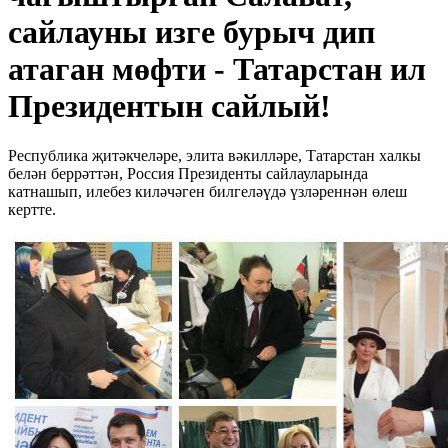
сайлауны изге бурыч дип
атаган мөфти - Татарстан ил
Президентын сайлый!
Республика җитәкчеләре, элита вәкилләре, Татарстан халкы
белән беррәттән, Россия Президенты сайлауларында
катнашып, илебез киләчәген билгеләүдә үзләреннән өлеш
кертте.