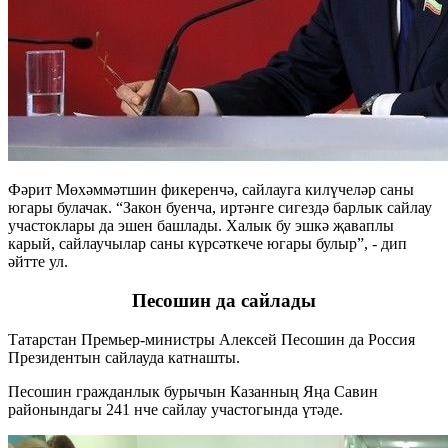
Фәрит Мөхәммәтшин фикеренчә, сайлауга килүчеләр саны
югары булачак. “Закон буенча, иртәнге сигездә барлык сайлау
участоклары да эшен башлады. Халык бу эшкә җаваплы
карый, сайлаучылар саны күрсәткече югары булыр”, - дип
әйтте ул.
Песошин да сайлады
Татарстан Премьер-министры Алексей Песошин да Россия
Президентын сайлауда катнашты.
Песошин гражданлык бурычын Казанның Яңа Савин
районындагы 241 нче сайлау участогында үтәде.