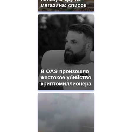
магазина: список
В ОАЭ произошло
жестокое убийство
криптомиллионера