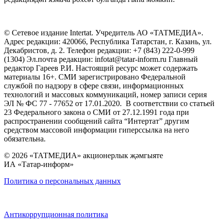
© Сетевое издание Intertat. Учредитель АО «ТАТМЕДИА».
Адрес редакции: 420066, Республика Татарстан, г. Казань, ул.
Декабристов, д. 2. Телефон редакции: +7 (843) 222-0-999
(1304) Эл.почта редакции: infotat@tatar-inform.ru Главный
редактор Гареев Р.И. Настоящий ресурс может содержать
материалы 16+. СМИ зарегистрировано Федеральной
службой по надзору в сфере связи, информационных
технологий и массовых коммуникаций, номер записи серия
ЭЛ № ФС 77 - 77652 от 17.01.2020. В соответствии со статьей
23 Федерального закона о СМИ от 27.12.1991 года при
распространении сообщений сайта “Интертат” другим
средством массовой информации гиперссылка на него
обязательна.
© 2026 «ТАТМЕДИА» акционерлык җәмгыяте
ИА «Татар-информ»
Политика о персональных данных
Антикоррупционная политика