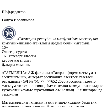
Шеф-редактор
Гөлүзә Ибраһимова
«Татмедиа» республика матбугат һәм массакүләм
коммуникацияләр агентлыгы ярдәме белән чыгарыла.
16+
Әлеге ресурста
16+ категорияләренә
керүче мәгълүмат
булырга мөмкин.
«ТАТМЕДИА» АҖ филиалы «Татар-информ» мәгълүмат
агентлыгының Интертат республика электрон газетасы
редакциясе» ЭЛ № ФС 77 - 77652 2020 Россиянең элемтә,
мәгълүмати технологияләр һәм гаммәви коммуникацияләрне
күзәтчелек хезмәте тарафыннан 2020 елның 17 гыйнварында
теркәлгән
Материалларны тулысынча яки өлешчә куллану бары тик
редакциядән язмача рөхсәт булганда гына мөмкин.