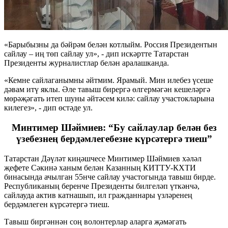
«Барыбызны да бәйрәм белән котлыйм. Россия Президентын
сайлау – иң төп сайлау ул», - дип искәртте Татарстан
Президенты журналистлар белән аралашканда.
«Кемне сайлаганымны әйтмим. Ярамый. Мин илебез үсеше
дәвам итү яклы. Әле тавыш бирергә өлгермәгән кешеләргә
мөрәҗәгать итеп шуны әйтәсем килә: сайлау участокларына
килегез», - дип өстәде ул.
Минтимер Шәймиев: “Бу сайлаулар белән без
үзебезнең бердәмлегебезне күрсәтергә тиеш”
Татарстан Дәүләт киңәшчесе Минтимер Шәймиев хәләл
җефете Сәкинә ханым белән Казанның КИТТУ-КХТИ
бинасында ачылган 55нче сайлау участогында тавыш бирде.
Республиканың беренче Президенты билгеләп үткәнчә,
сайлауда актив катнашып, ил гражданнары үзләренең
бердәмлеген күрсәтергә тиеш.
Тавыш биргәннән соң волонтерлар аларга җәмәгать