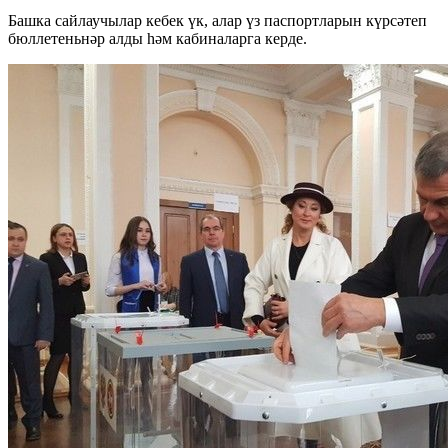
Башка сайлаучылар кебек үк, алар үз паспортларын күрсәтеп
бюллетеньнәр алды һәм кабиналарга керде.