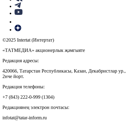
©2025 Intertat (Интертат)
«ТАТМЕДИА» акционерлык җәмгыяте
Редакция адресы:
420066, Татарстан Республикасы, Казан, Декабристлар ур.,
2нче йорт.
Редакция телефоны:
+7 (843) 222-0-999 (1304)
Редакциянең электрон почтасы:
infotat@tatar-inform.ru