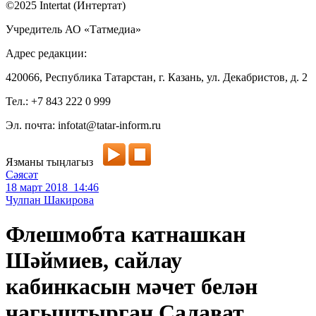
©2025 Intertat (Интертат)
Учредитель АО «Татмедиа»
Адрес редакции:
420066, Республика Татарстан, г. Казань, ул. Декабристов, д. 2
Тел.: +7 843 222 0 999
Эл. почта: infotat@tatar-inform.ru
Язманы тыңлагыз
Сәясәт
18 март 2018 14:46
Чулпан Шакирова
Флешмобта катнашкан
Шәймиев, сайлау
кабинкасын мәчет белән
чагыштырган Салават,