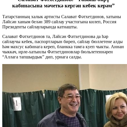
кабинасына мәчеткә кергән кебек керәм”
Татарстанның халык артисты Салават Фәтхетдинов, хатыны
Ләйсән ханым белән 389 сайлау участогына килеп, Россия
Президенты сайлауларында катнашты.
Салават Фәтхетдинов та, Ләйсән Фәтхетдинова да һәр
сайлаучы кебек, паспортларын биреп, сайлау бюллетене алды
һәм махсус кабинага кереп, бланкка тамга куеп чыкты. Аннан
чыккач, ирле-хатынлы Фәтхетдиновлар бюльлетеннәрен
“Аллага тапшырдык” дип, урнага салды.