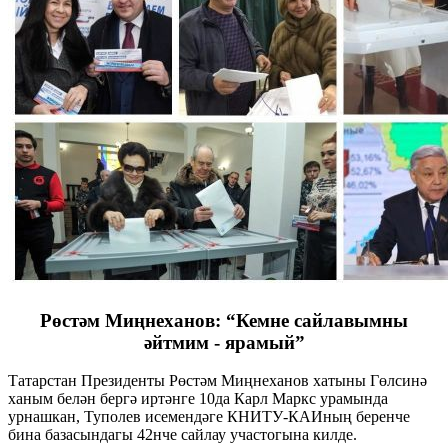
Рөстәм Миңнеханов: “Кемне сайлавымны
әйтмим - ярамый”
Татарстан Президенты Рөстәм Миңнеханов хатыны Гөлсинә
ханым белән бергә иртәнге 10да Карл Маркс урамында
урнашкан, Туполев исемендәге КНИТУ-КАИның беренче
бина базасындагы 42нче сайлау участогына килде.