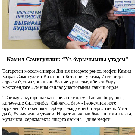
Камил Сәмигуллин: “Үз бурычымны үтәдем”
Татарстан мөселманнары Диния нәзарәте рәисе, мөфти Камил
хәзрәт Сәмигуллин Казанның Ботаника урамы, 7 нче йорт
адресы буенча урнашкан 88 нче урта гомумбелем бирү
мәктәбендәге 279 нчы сайлау участогында тавыш бирде.
“Сайлауга күтәренке кәеф белән килдем. Тавыш бирү аша,
киләчәкне билгелибез. Сайлауга бару - һәркемнең изге
бурычы. Үз тавышын һәрбер гражданин бирергә тиеш. Мин
дә бу бурычымны үтәдем. Илдә тынычлык булсын, иминлектә,
муллыкта, бердәмлектә яшәргә язсын", - диде мөфти.