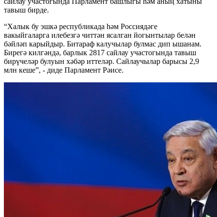
сайлау участогында Парламент башлыгы һәм аның хатыны
тавыш бирде.
“Халык бу эшкә республикада һәм Россиядәге
вакыйгаларга илебезгә читтән ясалган йогынтылар белән
бәйләп карыйдыр. Битараф калучылар булмас дип ышанам.
Бирегә килгәндә, барлык 2817 сайлау участогында тавыш
бирүчеләр булуын хәбәр иттеләр. Сайлаучылар барысы 2,9
млн кеше”, - диде Парламент Рәисе.