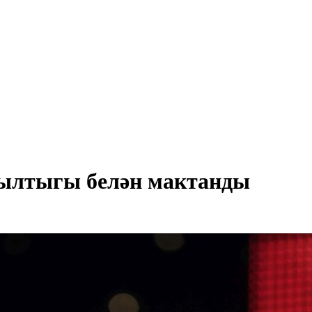
мылтыгы белән мактанды