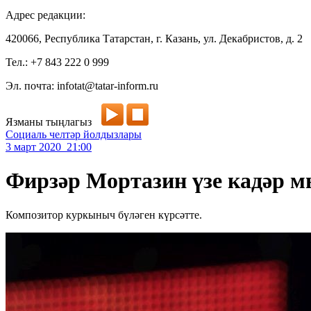
Адрес редакции:
420066, Республика Татарстан, г. Казань, ул. Декабристов, д. 2
Тел.: +7 843 222 0 999
Эл. почта: infotat@tatar-inform.ru
Язманы тыңлагыз
Социаль челтәр йолдызлары
3 март 2020 21:00
Фирзәр Мортазин үзе кадәр 
Композитор куркыныч бүләген күрсәтте.