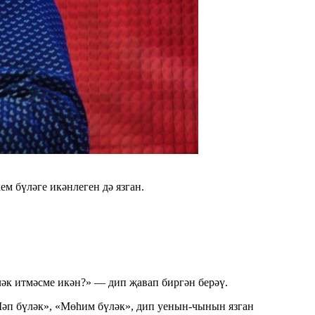
м бүләге икәнлеген дә язган.
к итмәсме икән?» — дип җавап биргән берәү.
әп бүләк», «Мөһим бүләк», дип уенын-чынын язган