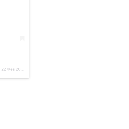
)
22 Фев 2020 в 1:05 PST