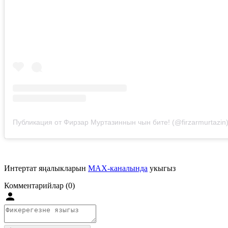
Публикация от Фирзар Муртазиннын чын бите! (@firzarmurtazin
Интертат яңалыкларын
MAX-каналында
укыгыз
Комментарийлар (0)