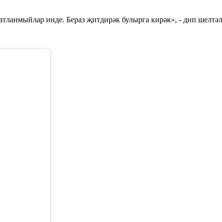
атланмыйлар инде. Бераз җитдирәк булырга кирәк», - дип шелтәл