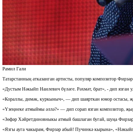
Рамил Гали
Татарстанның атказанган артисты, популяр композитор Фирзәр
«Дустым Нәкыйп Наилевич бүләге. Рәхмәт, брат», - дип язган у
«Кораллы, димәк, куркыныч», — дип шаярткан юмор остасы,
«Үзеңнеке атмыймы әллә?» — дип сорап язган композитор, җ
«Зөфәр Хәйретдиновныкы атмый башлаган бугай, шуңа Фирзәр
«Язгы ауга чакырам, Фирзәр абый! Пучинкә кырына», «Нәкый