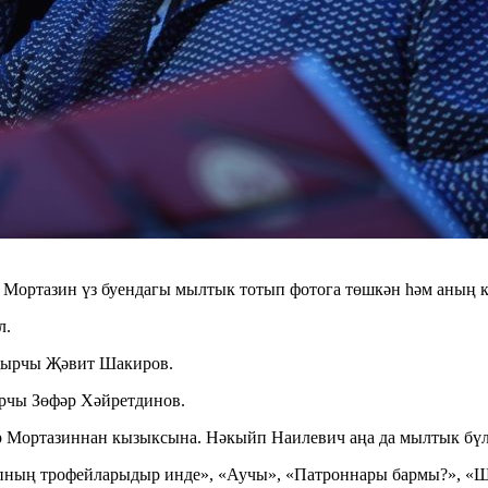
 Мортазин үз буендагы мылтык тотып фотога төшкән һәм аның ке
л.
 җырчы Җәвит Шакиров.
ырчы Зөфәр Хәйретдинов.
 Мортазиннан кызыксына. Нәкыйп Наилевич аңа да мылтык бүлә
пның трофейларыдыр инде», «Аучы», «Патроннары бармы?», «Ш