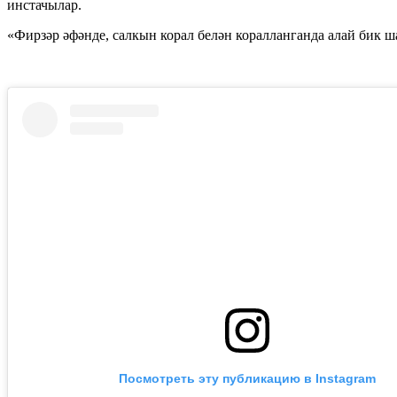
инстачылар.
«Фирзәр әфәнде, салкын корал белән коралланганда алай бик ш
Посмотреть эту публикацию в Instagram