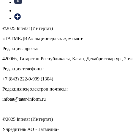
©2025 Intertat (Интертат)
«ТАТМЕДИА» акционерлык җәмгыяте
Редакция адресы:
420066, Татарстан Республикасы, Казан, Декабристлар ур., 2нче
Редакция телефоны:
+7 (843) 222-0-999 (1304)
Редакциянең электрон почтасы:
infotat@tatar-inform.ru
©2025 Intertat (Интертат)
Учредитель АО «Татмедиа»