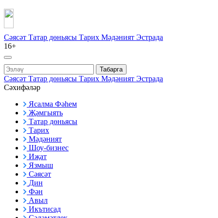
Сәясәт
Татар дөньясы
Тарих
Мәдәният
Эстрада
16+
Табарга
Сәясәт
Татар дөньясы
Тарих
Мәдәният
Эстрада
Сәхифәләр
Ясалма Фәһем
Җәмгыять
Татар дөньясы
Тарих
Мәдәният
Шоу-бизнес
Иҗат
Язмыш
Сәясәт
Дин
Фән
Авыл
Икътисад
Сәламәтлек