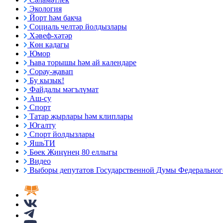
Экология
Йорт һәм бакча
Социаль челтәр йолдызлары
Хәвеф-хәтәр
Көн кадагы
Юмор
Һава торышы һәм ай календаре
Сорау-җавап
Бу кызык!
Файдалы мәгълүмат
Аш-су
Спорт
Татар җырлары һәм клиплары
Югалту
Спорт йолдызлары
ЯшьТИ
Бөек Җиңүнең 80 еллыгы
Видео
Выборы депутатов Государственной Думы Федерального