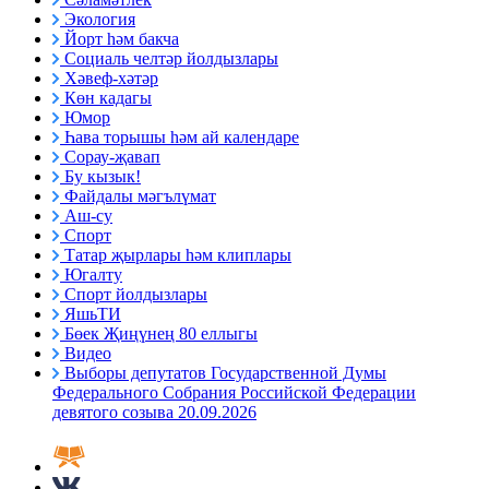
Экология
Йорт һәм бакча
Социаль челтәр йолдызлары
Хәвеф-хәтәр
Көн кадагы
Юмор
Һава торышы һәм ай календаре
Сорау-җавап
Бу кызык!
Файдалы мәгълүмат
Аш-су
Спорт
Татар җырлары һәм клиплары
Югалту
Спорт йолдызлары
ЯшьТИ
Бөек Җиңүнең 80 еллыгы
Видео
Выборы депутатов Государственной Думы
Федерального Собрания Российской Федерации
девятого созыва 20.09.2026