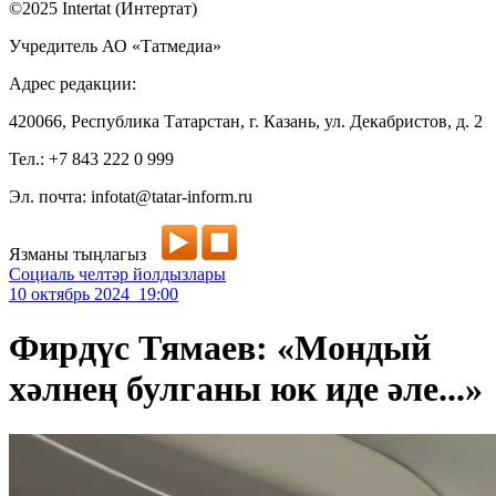
©2025 Intertat (Интертат)
Учредитель АО «Татмедиа»
Адрес редакции:
420066, Республика Татарстан, г. Казань, ул. Декабристов, д. 2
Тел.: +7 843 222 0 999
Эл. почта: infotat@tatar-inform.ru
Язманы тыңлагыз
Социаль челтәр йолдызлары
10 октябрь 2024 19:00
Фирдүс Тямаев: «Мондый
хәлнең булганы юк иде әле...»