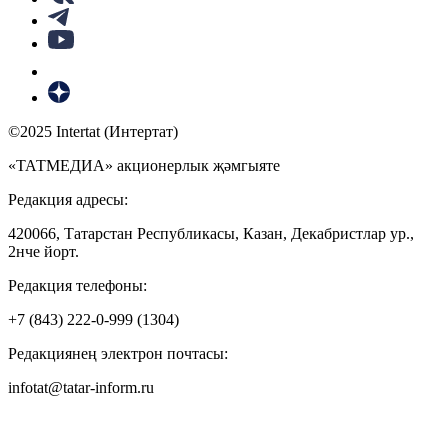
©2025 Intertat (Интертат)
«ТАТМЕДИА» акционерлык җәмгыяте
Редакция адресы:
420066, Татарстан Республикасы, Казан, Декабристлар ур.,
2нче йорт.
Редакция телефоны:
+7 (843) 222-0-999 (1304)
Редакциянең электрон почтасы:
infotat@tatar-inform.ru