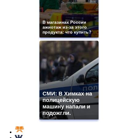
В магазинах России
ажиотаж из-за этого
продукта: что купить?
СМИ: В Химках на
полицейскую
машину напали и
подожгли.