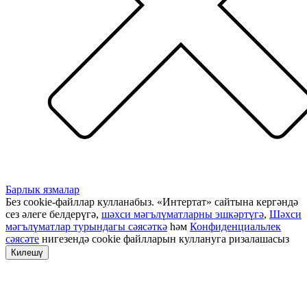
Барлык язмалар
Без cookie-файллар кулланабыз. «Интертат» сайтына кергәндә
сез әлеге белдерүгә,
шәхси мәгълүматларны эшкәртүгә
,
Шәхси
мәгълүматлар турындагы сәясәткә
һәм
Конфиденциальлек
сәясәте
нигезендә cookie файлларын куллануга ризалашасыз
Килешү