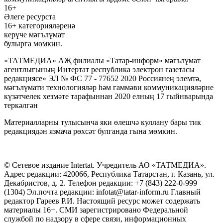
16+
Әлеге ресурста
16+ категорияләренә
керүче мәгълүмат
булырга мөмкин.
«ТАТМЕДИА» АҖ филиалы «Татар-информ» мәгълүмат
агентлыгының Интертат республика электрон газетасы
редакциясе» ЭЛ № ФС 77 - 77652 2020 Россиянең элемтә,
мәгълүмати технологияләр һәм гаммәви коммуникацияләрне
күзәтчелек хезмәте тарафыннан 2020 елның 17 гыйнварында
теркәлгән
Материалларны тулысынча яки өлешчә куллану бары тик
редакциядән язмача рөхсәт булганда гына мөмкин.
© Сетевое издание Intertat. Учредитель АО «ТАТМЕДИА».
Адрес редакции: 420066, Республика Татарстан, г. Казань, ул.
Декабристов, д. 2. Телефон редакции: +7 (843) 222-0-999
(1304) Эл.почта редакции: infotat@tatar-inform.ru Главный
редактор Гареев Р.И. Настоящий ресурс может содержать
материалы 16+. СМИ зарегистрировано Федеральной
службой по надзору в сфере связи, информационных