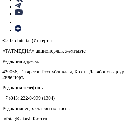
©2025 Intertat (Интертат)
«ТАТМЕДИА» акционерлык җәмгыяте
Редакция адресы:
420066, Татарстан Республикасы, Казан, Декабристлар ур.,
2нче йорт.
Редакция телефоны:
+7 (843) 222-0-999 (1304)
Редакциянең электрон почтасы:
infotat@tatar-inform.ru