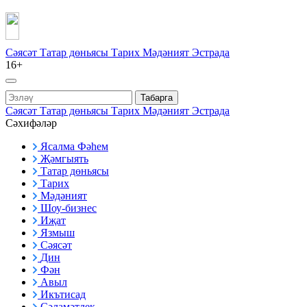
Сәясәт
Татар дөньясы
Тарих
Мәдәният
Эстрада
16+
Табарга
Сәясәт
Татар дөньясы
Тарих
Мәдәният
Эстрада
Сәхифәләр
Ясалма Фәһем
Җәмгыять
Татар дөньясы
Тарих
Мәдәният
Шоу-бизнес
Иҗат
Язмыш
Сәясәт
Дин
Фән
Авыл
Икътисад
Сәламәтлек