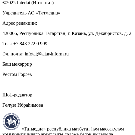
©2025 Intertat (Интертат)
Учредитель АО «Татмедиа»
Адрес редакции:
420066, Республика Татарстан, г. Казань, ул. Декабристов, д. 2
Тел.: +7 843 222 0 999
Эл. почта: infotat@tatar-inform.ru
Баш мөхәррир
Рөстәм Гәрәев
Шеф-редактор
Гөлүзә Ибраһимова
«Татмедиа» республика матбугат һәм массакүләм
коммуникацияләр агентлыгы ярдәме белән чыгарыла.