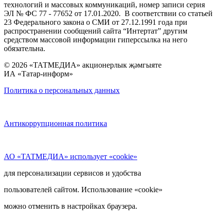
технологий и массовых коммуникаций, номер записи серия
ЭЛ № ФС 77 - 77652 от 17.01.2020. В соответствии со статьей
23 Федерального закона о СМИ от 27.12.1991 года при
распространении сообщений сайта “Интертат” другим
средством массовой информации гиперссылка на него
обязательна.
© 2026 «ТАТМЕДИА» акционерлык җәмгыяте
ИА «Татар-информ»
Политика о персональных данных
Антикоррупционная политика
АО «ТАТМЕДИА» использует «cookie»
для персонализации сервисов и удобства
пользователей сайтом. Использование «cookie»
можно отменить в настройках браузера.