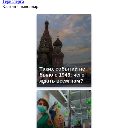
Теркәлергә
Калган символлар:
Таких событий не
было с 1945: чего
ждать всем нам?