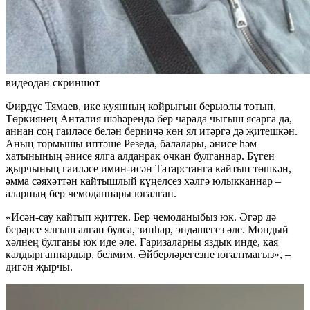
видеодан скриншот
Фирдүс Тямаев, ике куянның койрыгын берьюлы тотып,
Төркиянең Анталия шәһәрендә бер чарада чыгыш ясарга да,
аннан соң гаиләсе белән берничә көн ял итәргә дә җитешкән.
Аның тормышы иптәше Резеда, балалары, әнисе һәм
хатынының әнисе ялга алданрак очкан булганнар. Бүген
җырчының гаиләсе имин-исән Татарстанга кайтып төшкән,
әмма сәяхәттән кайтышлый күңелсез хәлгә юлыкканнар –
аларның бер чемоданнары югалган.
«Исән-сау кайтып җиттек. Бер чемоданыбыз юк. Әгәр дә
берәрсе ялгыш алган булса, зинһар, эндәшегез әле. Мондый
хәлнең булганы юк иде әле. Гаризаларны яздык инде, кая
калдырганнардыр, белмим. Әйберләрегезне югалтмагыз», –
дигән җырчы.