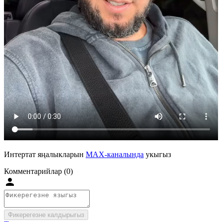
Интертат яңалыкларын
MAX-каналында
укыгыз
Комментарийлар (0)
Фикерегезне калдырыгыз