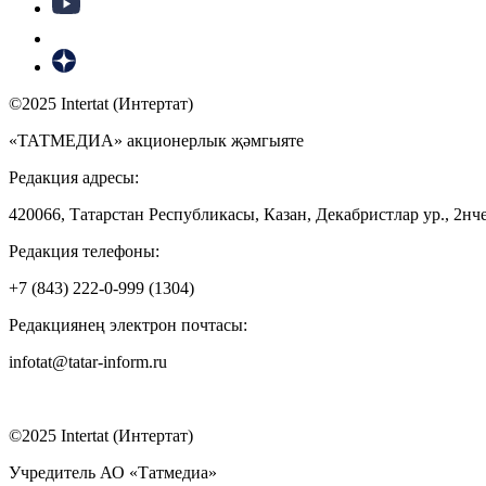
©2025 Intertat (Интертат)
«ТАТМЕДИА» акционерлык җәмгыяте
Редакция адресы:
420066, Татарстан Республикасы, Казан, Декабристлар ур., 2нче
Редакция телефоны:
+7 (843) 222-0-999 (1304)
Редакциянең электрон почтасы:
infotat@tatar-inform.ru
©2025 Intertat (Интертат)
Учредитель АО «Татмедиа»