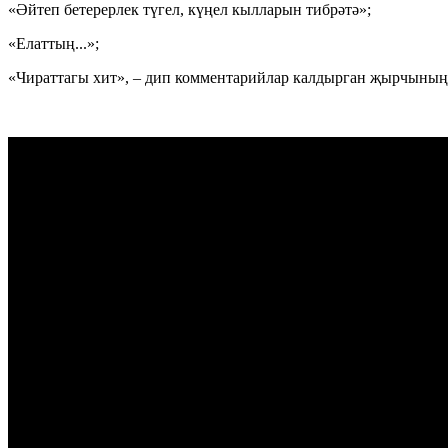
«Әйтеп бетерерлек түгел, күңел кылларын тибрәтә»;
«Елаттың...»;
«Чираттагы хит», – дип комментарийлар калдырган җырчының