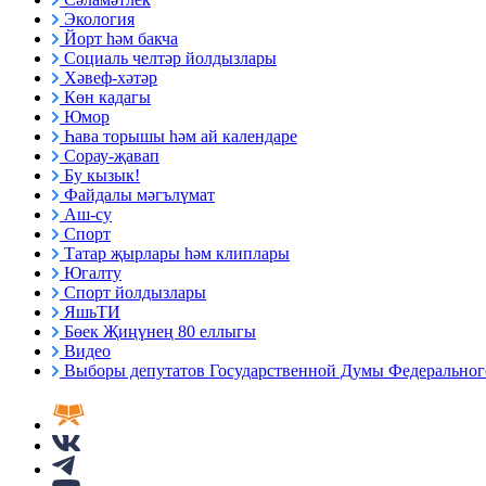
Экология
Йорт һәм бакча
Социаль челтәр йолдызлары
Хәвеф-хәтәр
Көн кадагы
Юмор
Һава торышы һәм ай календаре
Сорау-җавап
Бу кызык!
Файдалы мәгълүмат
Аш-су
Спорт
Татар җырлары һәм клиплары
Югалту
Спорт йолдызлары
ЯшьТИ
Бөек Җиңүнең 80 еллыгы
Видео
Выборы депутатов Государственной Думы Федерального