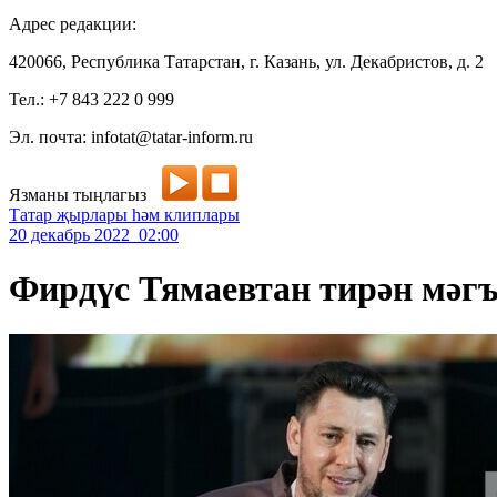
Адрес редакции:
420066, Республика Татарстан, г. Казань, ул. Декабристов, д. 2
Тел.: +7 843 222 0 999
Эл. почта: infotat@tatar-inform.ru
Язманы тыңлагыз
Татар җырлары һәм клиплары
20 декабрь 2022 02:00
Фирдүс Тямаевтан тирән мәг