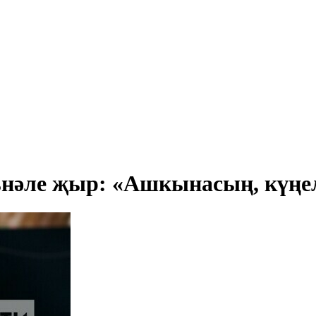
ънәле җыр: «Ашкынасың, күңел