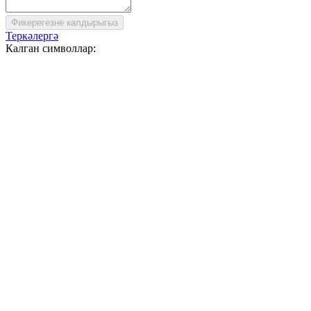
Фикерегезне калдырыгыз
Теркәлергә
Калган символлар: