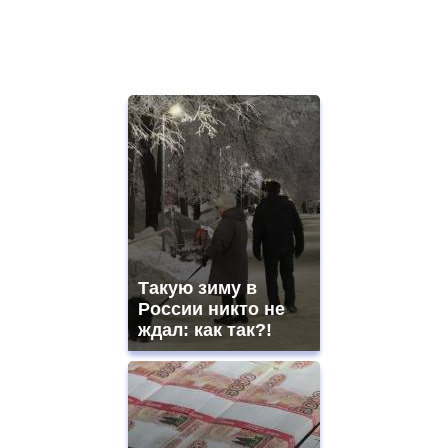
Такую зиму в
России никто не
ждал: как так?!