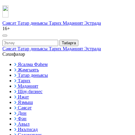
Сәясәт
Татар дөньясы
Тарих
Мәдәният
Эстрада
16+
Табарга
Сәясәт
Татар дөньясы
Тарих
Мәдәният
Эстрада
Сәхифәләр
Ясалма Фәһем
Җәмгыять
Татар дөньясы
Тарих
Мәдәният
Шоу-бизнес
Иҗат
Язмыш
Сәясәт
Дин
Фән
Авыл
Икътисад
Сәламәтлек