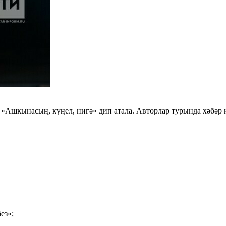
«Ашкынасың, күңел, нигә» дип атала. Авторлар турында хәбәр 
ез»;