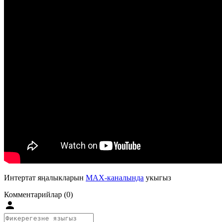
Интертат яңалыкларын
MAX-каналында
укыгыз
Комментарийлар (0)