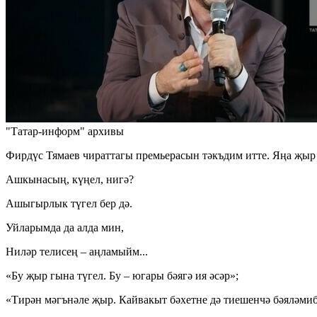
"Татар-информ" архивы
Фирдүс Тямаев чираттагы премьерасын тәкъдим итте. Яңа җыр 
Ашкынасың, күңел, нигә?
Ашыгырлык түгел бер дә.
Уйларымда да алда мин,
Ниләр телисең – аңламыйм...
«Бу җыр гына түгел. Бу – югары бәягә ия әсәр»;
«Тирән мәгънәле җыр. Кайвакыт бәхетне дә тиешенчә бәяләмиб